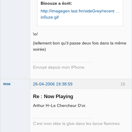
Iron Maïdan ★
Binouze a écrit:
☣✓ ⛧
http://imagegen.last.fm/sideGrey/recent …
Déconnecté
in0uze.gif
\o/
(tellement bon qu'il passe deux fois dans la même
soirée)
Envoyé depuis mon IPhone.
26-04-2006 19:38:59
16
mox
Re : Now Playing
Arthur H~Le Chercheur D'or.
we are the 1%
Déconnecté
C'est mon idée la glue dans les lance flammes.