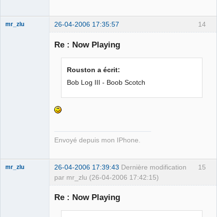
26-04-2006 17:35:57
14
mr_zlu
Re : Now Playing
Iron Maïdan ★
Rouston a écrit:
☣✓ ⛧
Bob Log III - Boob Scotch
Déconnecté
Envoyé depuis mon IPhone.
26-04-2006 17:39:43
Dernière modification
15
mr_zlu
par mr_zlu (26-04-2006 17:42:15)
Re : Now Playing