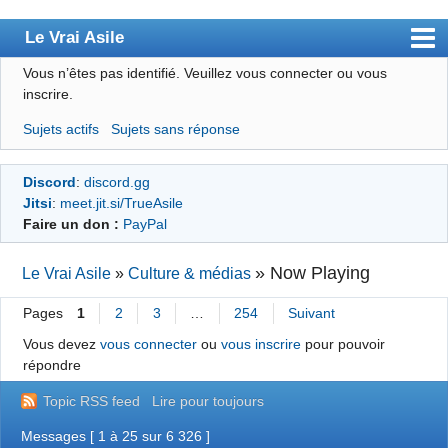
Le Vrai Asile
Vous n’êtes pas identifié.
Veuillez vous connecter ou vous
Accueil
inscrire.
Accueil des bourré(e)s
Sujets actifs
Sujets sans réponse
Forum
Discord
:
discord.gg
Membres
Jitsi
:
meet.jit.si/TrueAsile
Règles
Faire un don :
PayPal
Chercher
»
Now Playing
Le Vrai Asile
»
Culture & médias
S’inscrire
Pages
1
2
3
…
254
Suivant
Connexion
Vous devez
vous connecter
ou
vous inscrire
pour pouvoir
répondre
Topic RSS feed
Lire pour toujours
Messages [ 1 à 25 sur 6 326 ]