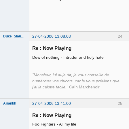
27-04-2006 13:08:03
24
Duke_Slaughter
Re : Now Playing
Dew of nothing - Intruder and holy hate
Apollon
Déconnecté
"Monsieur, lui ai-je dit, je vous conseille de
numéroter vos chicots, car je vous préviens que
j'ai la calotte facile."
Caïn Marchenoir
27-04-2006 13:41:00
25
Ariankh
Jeune
Branleur
Re : Now Playing
Déconnecté
Foo Fighters - All my life