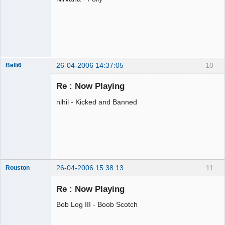
26-04-2006 14:37:05
10
Belli6
Membre
Re : Now Playing
Déconnecté
nihil - Kicked and Banned
26-04-2006 15:38:13
11
Rouston
Mouche tsais-
tsais
Re : Now Playing
Déconnecté
Bob Log III - Boob Scotch