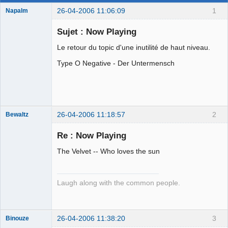
26-04-2006 11:06:09
1
Napalm
Sujet : Now Playing
Le retour du topic d'une inutilité de haut niveau.
Chaud ca-
Type O Negative - Der Untermensch
chaos
Déconnecté
26-04-2006 11:18:57
2
Bewaltz
Membre
Re : Now Playing
Déconnecté
The Velvet -- Who loves the sun
Laugh along with the common people.
26-04-2006 11:38:20
3
Binouze