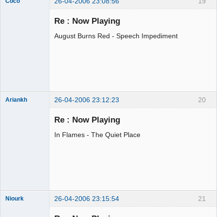
26-04-2006 23:08:56
19
Coco
Membre
Re : Now Playing
Déconnecté
August Burns Red - Speech Impediment
26-04-2006 23:12:23
20
Ariankh
Jeune
Branleur
Re : Now Playing
Déconnecté
In Flames - The Quiet Place
26-04-2006 23:15:54
21
Niourk
nioukr like