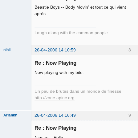
Beastie Boys -- Body Movin' et tout ce qui vient
après.
Laugh along with the common people.
26-04-2006 14:10:59
8
nihil
Re : Now Playing
Putain de
Now playing with my bite.
nihiliste
allemand
Déconnecté
Un peu de brutes dans un monde de finesse
http://zone.apinc.org
26-04-2006 14:16:49
9
Ariankh
Jeune
Branleur
Re : Now Playing
Déconnecté
Nirvana - Polly