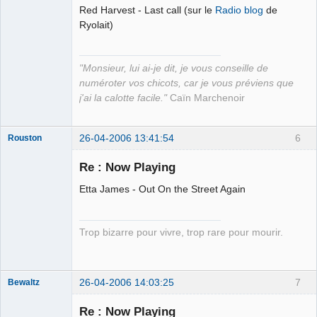
Red Harvest - Last call (sur le
Radio blog
de
Apollon
Ryolait)
Déconnecté
"Monsieur, lui ai-je dit, je vous conseille de
numéroter vos chicots, car je vous préviens que
j'ai la calotte facile."
Caïn Marchenoir
26-04-2006 13:41:54
6
Rouston
Mouche tsais-
tsais
Re : Now Playing
Déconnecté
Etta James - Out On the Street Again
Trop bizarre pour vivre, trop rare pour mourir.
26-04-2006 14:03:25
7
Bewaltz
Membre
Re : Now Playing
Déconnecté