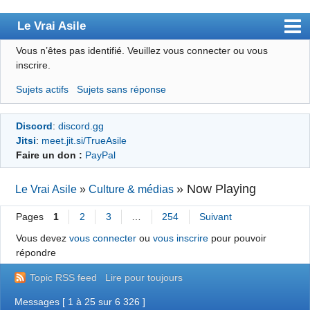
Le Vrai Asile
Vous n’êtes pas identifié.
Veuillez vous connecter ou vous
Accueil
inscrire.
Accueil des bourré(e)s
Sujets actifs
Sujets sans réponse
Forum
Discord
:
discord.gg
Membres
Jitsi
:
meet.jit.si/TrueAsile
Règles
Faire un don :
PayPal
Chercher
»
Now Playing
Le Vrai Asile
»
Culture & médias
S’inscrire
Pages
1
2
3
…
254
Suivant
Connexion
Vous devez
vous connecter
ou
vous inscrire
pour pouvoir
répondre
Topic RSS feed
Lire pour toujours
Messages [ 1 à 25 sur 6 326 ]