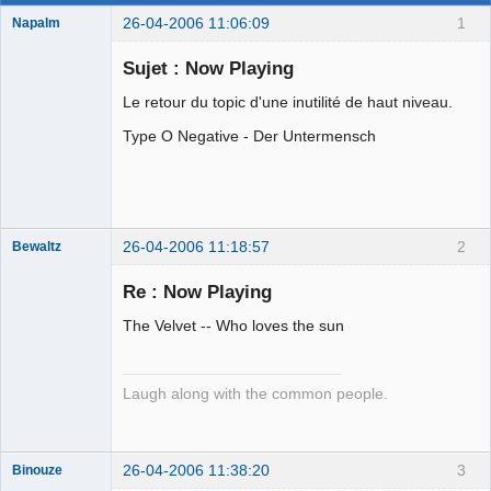
26-04-2006 11:06:09
1
Napalm
Sujet : Now Playing
Le retour du topic d'une inutilité de haut niveau.
Chaud ca-
Type O Negative - Der Untermensch
chaos
Déconnecté
26-04-2006 11:18:57
2
Bewaltz
Membre
Re : Now Playing
Déconnecté
The Velvet -- Who loves the sun
Laugh along with the common people.
26-04-2006 11:38:20
3
Binouze