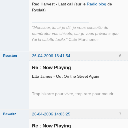
Red Harvest - Last call (sur le
Radio blog
de
Apollon
Ryolait)
Déconnecté
"Monsieur, lui ai-je dit, je vous conseille de
numéroter vos chicots, car je vous préviens que
j'ai la calotte facile."
Caïn Marchenoir
26-04-2006 13:41:54
6
Rouston
Mouche tsais-
tsais
Re : Now Playing
Déconnecté
Etta James - Out On the Street Again
Trop bizarre pour vivre, trop rare pour mourir.
26-04-2006 14:03:25
7
Bewaltz
Membre
Re : Now Playing
Déconnecté