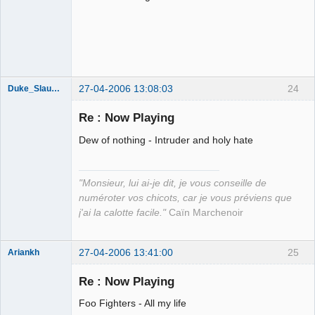
27-04-2006 13:08:03
24
Duke_Slaughter
Re : Now Playing
Dew of nothing - Intruder and holy hate
Apollon
Déconnecté
"Monsieur, lui ai-je dit, je vous conseille de
numéroter vos chicots, car je vous préviens que
j'ai la calotte facile."
Caïn Marchenoir
27-04-2006 13:41:00
25
Ariankh
Jeune
Branleur
Re : Now Playing
Déconnecté
Foo Fighters - All my life