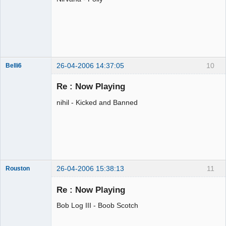
26-04-2006 14:37:05
10
Belli6
Membre
Re : Now Playing
Déconnecté
nihil - Kicked and Banned
26-04-2006 15:38:13
11
Rouston
Mouche tsais-
tsais
Re : Now Playing
Déconnecté
Bob Log III - Boob Scotch