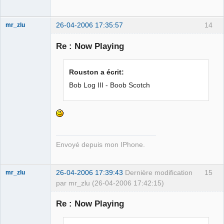
26-04-2006 17:35:57
14
mr_zlu
Re : Now Playing
Iron Maïdan ★
Rouston a écrit:
☣✓ ⛧
Bob Log III - Boob Scotch
Déconnecté
Envoyé depuis mon IPhone.
26-04-2006 17:39:43
Dernière modification
15
mr_zlu
par mr_zlu (26-04-2006 17:42:15)
Re : Now Playing