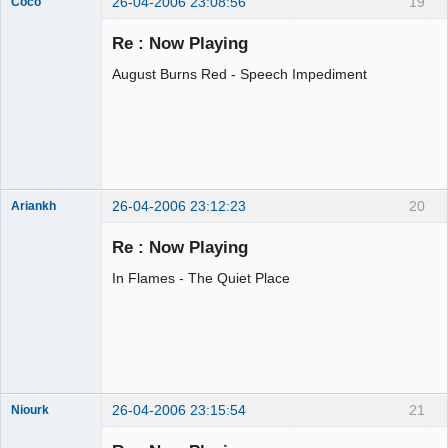
26-04-2006 23:08:56
19
Coco
Membre
Re : Now Playing
Déconnecté
August Burns Red - Speech Impediment
26-04-2006 23:12:23
20
Ariankh
Jeune
Branleur
Re : Now Playing
Déconnecté
In Flames - The Quiet Place
26-04-2006 23:15:54
21
Niourk
nioukr like