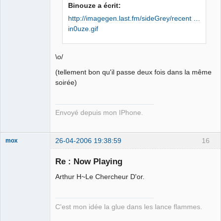
Iron Maïdan ★
Binouze a écrit:
☣✓ ⛧
http://imagegen.last.fm/sideGrey/recent …
Déconnecté
in0uze.gif
\o/
(tellement bon qu'il passe deux fois dans la même
soirée)
Envoyé depuis mon IPhone.
26-04-2006 19:38:59
16
mox
Re : Now Playing
Arthur H~Le Chercheur D'or.
we are the 1%
Déconnecté
C'est mon idée la glue dans les lance flammes.