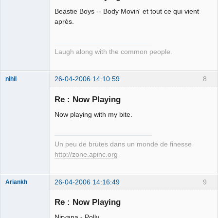
Beastie Boys -- Body Movin' et tout ce qui vient
après.
Laugh along with the common people.
26-04-2006 14:10:59
8
nihil
Re : Now Playing
Putain de
Now playing with my bite.
nihiliste
allemand
Déconnecté
Un peu de brutes dans un monde de finesse
http://zone.apinc.org
26-04-2006 14:16:49
9
Ariankh
Jeune
Branleur
Re : Now Playing
Déconnecté
Nirvana - Polly