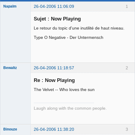
26-04-2006 11:06:09
1
Napalm
Sujet : Now Playing
Le retour du topic d'une inutilité de haut niveau.
Chaud ca-
Type O Negative - Der Untermensch
chaos
Déconnecté
26-04-2006 11:18:57
2
Bewaltz
Membre
Re : Now Playing
Déconnecté
The Velvet -- Who loves the sun
Laugh along with the common people.
26-04-2006 11:38:20
3
Binouze