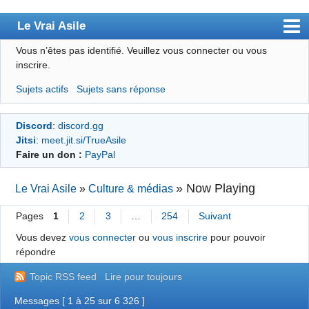
Le Vrai Asile
Vous n’êtes pas identifié.
Veuillez vous connecter ou vous
Accueil
inscrire.
Accueil des bourré(e)s
Sujets actifs
Sujets sans réponse
Forum
Discord
:
discord.gg
Membres
Jitsi
:
meet.jit.si/TrueAsile
Règles
Faire un don :
PayPal
Chercher
»
Now Playing
Le Vrai Asile
»
Culture & médias
S’inscrire
Pages
1
2
3
…
254
Suivant
Connexion
Vous devez
vous connecter
ou
vous inscrire
pour pouvoir
répondre
Topic RSS feed
Lire pour toujours
Messages [ 1 à 25 sur 6 326 ]