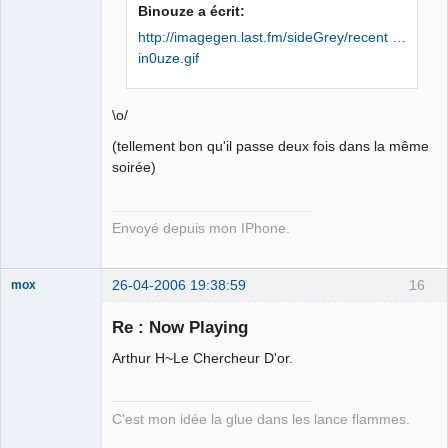
Iron Maïdan ★
Binouze a écrit:
☣✓ ⛧
http://imagegen.last.fm/sideGrey/recent …
Déconnecté
in0uze.gif
\o/
(tellement bon qu'il passe deux fois dans la même
soirée)
Envoyé depuis mon IPhone.
26-04-2006 19:38:59
16
mox
Re : Now Playing
Arthur H~Le Chercheur D'or.
we are the 1%
Déconnecté
C'est mon idée la glue dans les lance flammes.