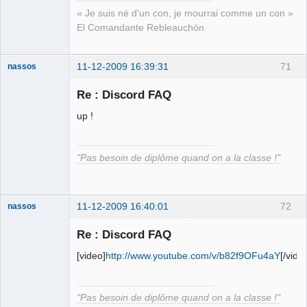
« Je suis né d'un con, je mourrai comme un con »
El Comandante Rebleauchón
11-12-2009 16:39:31
71
nassos
Re : Discord FAQ
La naigritude
up !
Déconnecté
"Pas besoin de diplôme quand on a la classe !"
11-12-2009 16:40:01
72
nassos
Re : Discord FAQ
La naigritude
[video]
http://www.youtube.com/v/b82f9OFu4aY
[/vide
Déconnecté
"Pas besoin de diplôme quand on a la classe !"