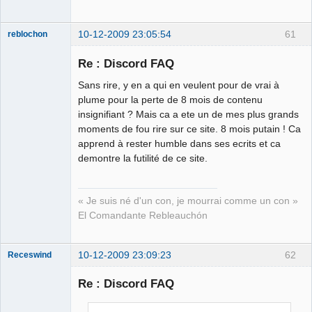
10-12-2009 23:05:54
61
reblochon
Re : Discord FAQ
Sans rire, y en a qui en veulent pour de vrai à
Les malheurs
plume pour la perte de 8 mois de contenu
du sophisme
insignifiant ? Mais ca a ete un de mes plus grands
⛧
moments de fou rire sur ce site. 8 mois putain ! Ca
Déconnecté
apprend à rester humble dans ses ecrits et ca
demontre la futilité de ce site.
« Je suis né d'un con, je mourrai comme un con »
El Comandante Rebleauchón
10-12-2009 23:09:23
62
Receswind
Re : Discord FAQ