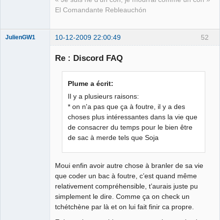
El Comandante Rebleauchón
10-12-2009 22:00:49
52
JulienGW1
Re : Discord FAQ
fake
Plume a écrit:
Déconnecté
Il y a plusieurs raisons:
* on n'a pas que ça à foutre, il y a des
choses plus intéressantes dans la vie que
de consacrer du temps pour le bien être
de sac à merde tels que Soja
Moui enfin avoir autre chose à branler de sa vie
que coder un bac à foutre, c’est quand même
relativement compréhensible, t’aurais juste pu
simplement le dire. Comme ça on check un
tchétchène par là et on lui fait finir ca propre.