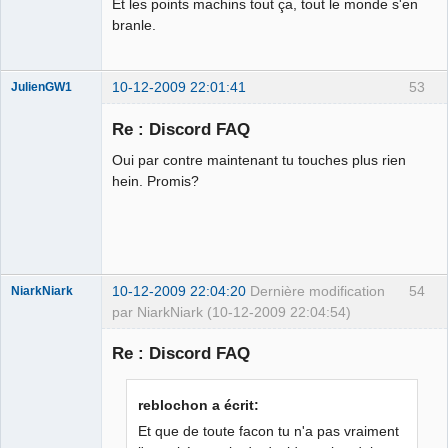
Et les points machins tout ça, tout le monde s'en
branle.
10-12-2009 22:01:41
53
JulienGW1
Re : Discord FAQ
Oui par contre maintenant tu touches plus rien
fake
hein. Promis?
Déconnecté
10-12-2009 22:04:20
Dernière modification
54
NiarkNiark
par NiarkNiark (10-12-2009 22:04:54)
Re : Discord FAQ
petit paysan
reblochon a écrit:
sans terre ⛧
Et que de toute facon tu n'a pas vraiment