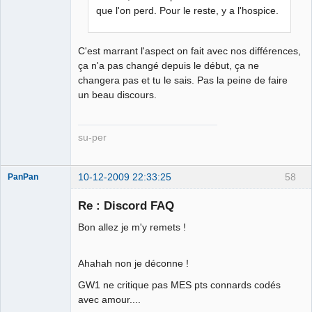
que l'on perd. Pour le reste, y a l'hospice.
C'est marrant l'aspect on fait avec nos différences,
ça n'a pas changé depuis le début, ça ne
changera pas et tu le sais. Pas la peine de faire
un beau discours.
su-per
10-12-2009 22:33:25
58
PanPan
Re : Discord FAQ
Bon allez je m'y remets !
DirectX
opensource
forever !
Ahahah non je déconne !
Déconnecté
GW1 ne critique pas MES pts connards codés
avec amour....