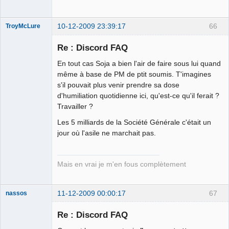
10-12-2009 23:39:17
66
TroyMcLure
Re : Discord FAQ
En tout cas Soja a bien l'air de faire sous lui quand
Anthologiste
même à base de PM de ptit soumis. T'imagines
de la connerie
s'il pouvait plus venir prendre sa dose
Déconnecté
d'humiliation quotidienne ici, qu'est-ce qu'il ferait ?
Travailler ?
Les 5 milliards de la Société Générale c'était un
jour où l'asile ne marchait pas.
Mais en vrai je m'en fous complètement
11-12-2009 00:00:17
67
nassos
Re : Discord FAQ
La naigritude