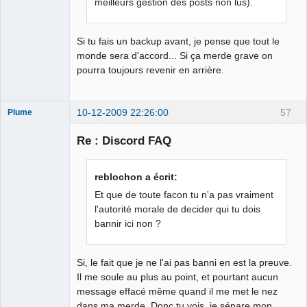
meilleurs gestion des posts non lus).
Si tu fais un backup avant, je pense que tout le
monde sera d'accord... Si ça merde grave on
pourra toujours revenir en arrière.
10-12-2009 22:26:00
57
Plume
Re : Discord FAQ
L'effaceur
reblochon a écrit:
Déconnecté
Et que de toute facon tu n'a pas vraiment
l'autorité morale de decider qui tu dois
bannir ici non ?
Si, le fait que je ne l'ai pas banni en est la preuve.
Il me soule au plus au point, et pourtant aucun
message effacé même quand il me met le nez
dans ma merde. Donc tu vois, je sépare mon