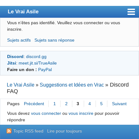
Le Vrai Asile
Vous n’êtes pas identifié.
Veuillez vous connecter ou vous
Accueil
inscrire.
Accueil des bourré(e)s
Sujets actifs
Sujets sans réponse
Forum
Discord
:
discord.gg
Membres
Jitsi
:
meet.jit.si/TrueAsile
Règles
Faire un don :
PayPal
Chercher
»
Discord
Le Vrai Asile
»
Suggestions et Idées en Vrac
FAQ
S’inscrire
Connexion
Pages
Précédent
1
2
3
4
5
Suivant
Vous devez
vous connecter
ou
vous inscrire
pour pouvoir
répondre
Topic RSS feed
Lire pour toujours