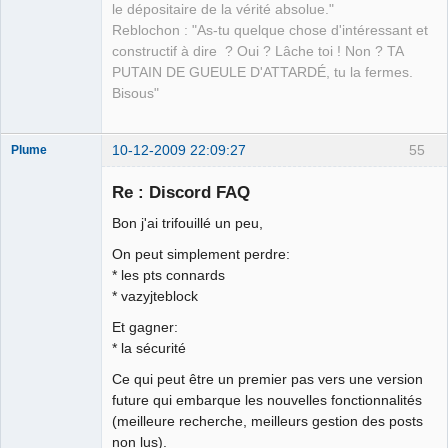
le dépositaire de la vérité absolue."
Reblochon : "As-tu quelque chose d'intéressant et
constructif à dire ? Oui ? Lâche toi ! Non ? TA
PUTAIN DE GUEULE D'ATTARDÉ, tu la fermes.
Bisous"
10-12-2009 22:09:27
55
Plume
Re : Discord FAQ
Bon j'ai trifouillé un peu,
L'effaceur
On peut simplement perdre:
Déconnecté
* les pts connards
* vazyjteblock
Et gagner:
* la sécurité
Ce qui peut être un premier pas vers une version
future qui embarque les nouvelles fonctionnalités
(meilleure recherche, meilleurs gestion des posts
non lus).