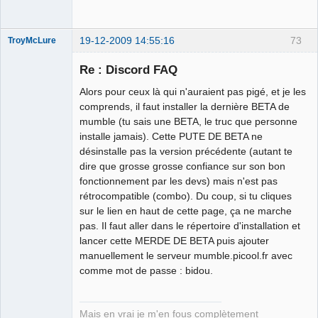
19-12-2009 14:55:16
73
TroyMcLure
Re : Discord FAQ
Alors pour ceux là qui n'auraient pas pigé, et je les
Anthologiste
comprends, il faut installer la dernière BETA de
de la connerie
mumble (tu sais une BETA, le truc que personne
Déconnecté
installe jamais). Cette PUTE DE BETA ne
désinstalle pas la version précédente (autant te
dire que grosse grosse confiance sur son bon
fonctionnement par les devs) mais n'est pas
rétrocompatible (combo). Du coup, si tu cliques
sur le lien en haut de cette page, ça ne marche
pas. Il faut aller dans le répertoire d'installation et
lancer cette MERDE DE BETA puis ajouter
manuellement le serveur mumble.picool.fr avec
comme mot de passe : bidou.
Mais en vrai je m'en fous complètement