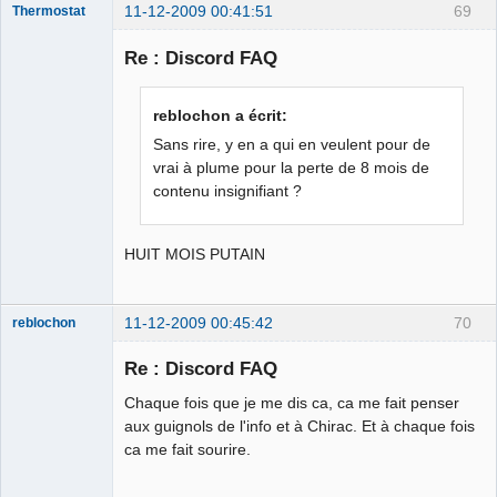
11-12-2009 00:41:51
69
Thermostat
Re : Discord FAQ
jz sui boure
reblochon a écrit:
llol
Sans rire, y en a qui en veulent pour de
Déconnecté
vrai à plume pour la perte de 8 mois de
contenu insignifiant ?
HUIT MOIS PUTAIN
11-12-2009 00:45:42
70
reblochon
Re : Discord FAQ
Chaque fois que je me dis ca, ca me fait penser
Les malheurs
aux guignols de l'info et à Chirac. Et à chaque fois
du sophisme
ca me fait sourire.
⛧
Déconnecté