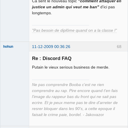
Ca sent le nouveau topic
"comment attaquer en
Déconnecté
justice un admin qui veut me ban"
d'ici pas
longtemps.
"Pas besoin de diplôme quand on a la classe !"
11-12-2009 00:36:26
68
hohun
Re : Discord FAQ
Putain le vieux serious business de merde.
Grand Roi des
Bolos ☭⛧☣✓
Ne pas comprendre Booba c'est ne rien
Connecté
comprendre au rap. Pire encore quand t'en fais
l'image du rappeur bas du front qui ne sait pas
ecrire. Et je peux meme pas te dire d'arreter de
resrer bloquer dans les 90's, a cette epoque il
faisait le crime paie, bordel.
- Jakovazor