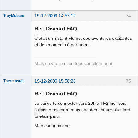
19-12-2009 14:57:12
74
TroyMcLure
Re : Discord FAQ
C'était un instant Plume, des aventures excitantes
Anthologiste
et des moments à partager...
de la connerie
Déconnecté
Mais en vrai je m'en fous complètement
19-12-2009 15:58:26
75
Thermostat
Re : Discord FAQ
Je t'ai vu te connecter vers 20h à TF2 hier soir,
jz sui boure
j'allais te rejoindre mais une demi heure plus tard
llol
tu étais parti.
Déconnecté
Mon coeur saigne.