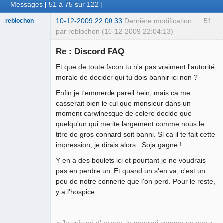
Messages [ 51 à 75 sur 122 ]
10-12-2009 22:00:33
Dernière modification
51
reblochon
par reblochon (10-12-2009 22:04:13)
Re : Discord FAQ
Et que de toute facon tu n'a pas vraiment l'autorité
Les malheurs
morale de decider qui tu dois bannir ici non ?
du sophisme
Enfin je t'emmerde pareil hein, mais ca me
⛧
casserait bien le cul que monsieur dans un
Déconnecté
moment carwinesque de colere decide que
quelqu'un qui merite largement comme nous le
titre de gros connard soit banni. Si ca il te fait cette
impression, je dirais alors : Soja gagne !
Y en a des boulets ici et pourtant je ne voudrais
pas en perdre un. Et quand un s'en va, c'est un
peu de notre connerie que l'on perd. Pour le reste,
y a l'hospice.
« Je suis né d'un con, je mourrai comme un con »