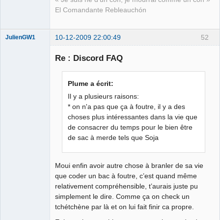
El Comandante Rebleauchón
10-12-2009 22:00:49
52
JulienGW1
Re : Discord FAQ
fake
Plume a écrit:
Déconnecté
Il y a plusieurs raisons:
* on n'a pas que ça à foutre, il y a des
choses plus intéressantes dans la vie que
de consacrer du temps pour le bien être
de sac à merde tels que Soja
Moui enfin avoir autre chose à branler de sa vie
que coder un bac à foutre, c’est quand même
relativement compréhensible, t’aurais juste pu
simplement le dire. Comme ça on check un
tchétchène par là et on lui fait finir ca propre.