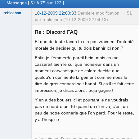
Messages [ 51 à 75 sur 122 ]
10-12-2009 22:00:33
Dernière modification
51
reblochon
par reblochon (10-12-2009 22:04:13)
Re : Discord FAQ
Et que de toute facon tu n'a pas vraiment l'autorité
Les malheurs
morale de decider qui tu dois bannir ici non ?
du sophisme
Enfin je t'emmerde pareil hein, mais ca me
⛧
casserait bien le cul que monsieur dans un
Déconnecté
moment carwinesque de colere decide que
quelqu'un qui merite largement comme nous le
titre de gros connard soit banni. Si ca il te fait cette
impression, je dirais alors : Soja gagne !
Y en a des boulets ici et pourtant je ne voudrais
pas en perdre un. Et quand un s'en va, c'est un
peu de notre connerie que l'on perd. Pour le reste,
y a l'hospice.
« Je suis né d'un con, je mourrai comme un con »