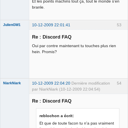
Et les points machins tout ça, tout le monde s'en
branle.
10-12-2009 22:01:41
53
JulienGW1
Re : Discord FAQ
Oui par contre maintenant tu touches plus rien
fake
hein. Promis?
Déconnecté
10-12-2009 22:04:20
Dernière modification
54
NiarkNiark
par NiarkNiark (10-12-2009 22:04:54)
Re : Discord FAQ
petit paysan
reblochon a écrit:
sans terre ⛧
Et que de toute facon tu n'a pas vraiment