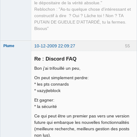
le dépositaire de la vérité absolue."
Reblochon : "As-tu quelque chose d'intéressant et
constructif à dire ? Oui ? Lâche toi ! Non ? TA
PUTAIN DE GUEULE D'ATTARDÉ, tu la fermes.
Bisous"
10-12-2009 22:09:27
55
Plume
Re : Discord FAQ
Bon j'ai trifouillé un peu,
L'effaceur
On peut simplement perdre:
Déconnecté
* les pts connards
* vazyjteblock
Et gagner:
* la sécurité
Ce qui peut être un premier pas vers une version
future qui embarque les nouvelles fonctionnalités
(meilleure recherche, meilleurs gestion des posts
non lus).