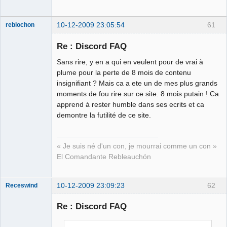
10-12-2009 23:05:54
61
reblochon
Re : Discord FAQ
Sans rire, y en a qui en veulent pour de vrai à
Les malheurs
plume pour la perte de 8 mois de contenu
du sophisme
insignifiant ? Mais ca a ete un de mes plus grands
⛧
moments de fou rire sur ce site. 8 mois putain ! Ca
Déconnecté
apprend à rester humble dans ses ecrits et ca
demontre la futilité de ce site.
« Je suis né d'un con, je mourrai comme un con »
El Comandante Rebleauchón
10-12-2009 23:09:23
62
Receswind
Re : Discord FAQ