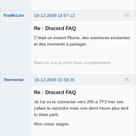
19-12-2009 14:57:12
74
TroyMcLure
Re : Discord FAQ
C'était un instant Plume, des aventures excitantes
Anthologiste
et des moments à partager...
de la connerie
Déconnecté
Mais en vrai je m'en fous complètement
19-12-2009 15:58:26
75
Thermostat
Re : Discord FAQ
Je t'ai vu te connecter vers 20h à TF2 hier soir,
jz sui boure
j'allais te rejoindre mais une demi heure plus tard
llol
tu étais parti.
Déconnecté
Mon coeur saigne.