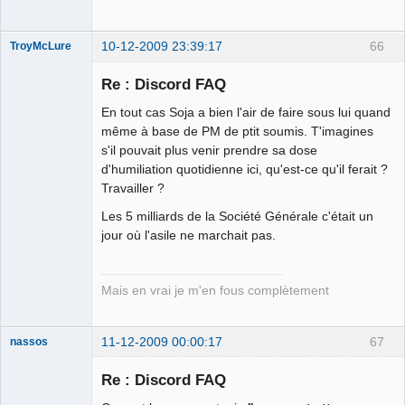
10-12-2009 23:39:17
66
TroyMcLure
Re : Discord FAQ
En tout cas Soja a bien l'air de faire sous lui quand
Anthologiste
même à base de PM de ptit soumis. T'imagines
de la connerie
s'il pouvait plus venir prendre sa dose
Déconnecté
d'humiliation quotidienne ici, qu'est-ce qu'il ferait ?
Travailler ?
Les 5 milliards de la Société Générale c'était un
jour où l'asile ne marchait pas.
Mais en vrai je m'en fous complètement
11-12-2009 00:00:17
67
nassos
Re : Discord FAQ
La naigritude