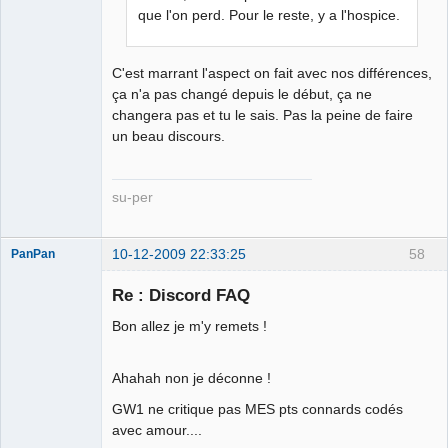
que l'on perd. Pour le reste, y a l'hospice.
C'est marrant l'aspect on fait avec nos différences,
ça n'a pas changé depuis le début, ça ne
changera pas et tu le sais. Pas la peine de faire
un beau discours.
su-per
10-12-2009 22:33:25
58
PanPan
Re : Discord FAQ
Bon allez je m'y remets !
DirectX
opensource
forever !
Ahahah non je déconne !
Déconnecté
GW1 ne critique pas MES pts connards codés
avec amour....