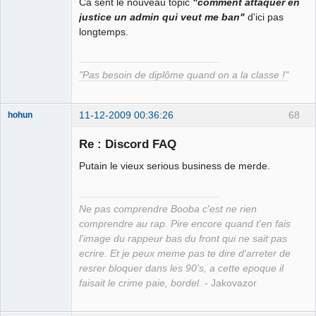
Ca sent le nouveau topic
"comment attaquer en
Déconnecté
justice un admin qui veut me ban"
d'ici pas
longtemps.
"Pas besoin de diplôme quand on a la classe !"
11-12-2009 00:36:26
68
hohun
Re : Discord FAQ
Putain le vieux serious business de merde.
Grand Roi des
Bolos ☭⛧☣✓
Ne pas comprendre Booba c'est ne rien
Déconnecté
comprendre au rap. Pire encore quand t'en fais
l'image du rappeur bas du front qui ne sait pas
ecrire. Et je peux meme pas te dire d'arreter de
resrer bloquer dans les 90's, a cette epoque il
faisait le crime paie, bordel.
- Jakovazor