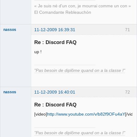
« Je suis né d'un con, je mourrai comme un con »
El Comandante Rebleauchón
11-12-2009 16:39:31
71
nassos
Re : Discord FAQ
La naigritude
up !
Déconnecté
"Pas besoin de diplôme quand on a la classe !"
11-12-2009 16:40:01
72
nassos
Re : Discord FAQ
La naigritude
[video]
http://www.youtube.com/v/b82f9OFu4aY
[/vide
Déconnecté
"Pas besoin de diplôme quand on a la classe !"