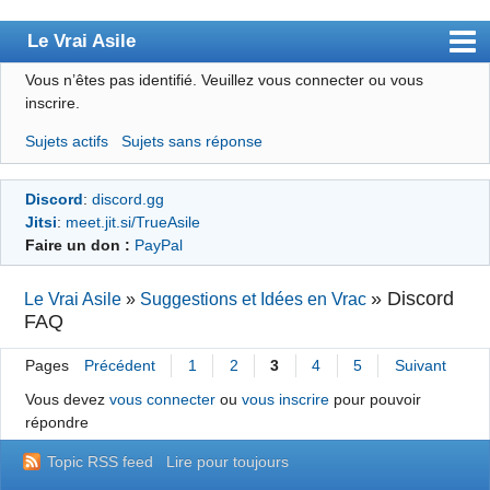
Le Vrai Asile
Vous n’êtes pas identifié.
Veuillez vous connecter ou vous
Accueil
inscrire.
Accueil des bourré(e)s
Sujets actifs
Sujets sans réponse
Forum
Discord
:
discord.gg
Membres
Jitsi
:
meet.jit.si/TrueAsile
Règles
Faire un don :
PayPal
Chercher
»
Discord
Le Vrai Asile
»
Suggestions et Idées en Vrac
FAQ
S’inscrire
Connexion
Pages
Précédent
1
2
3
4
5
Suivant
Vous devez
vous connecter
ou
vous inscrire
pour pouvoir
répondre
Topic RSS feed
Lire pour toujours