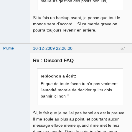
meilleurs gestion des posts non lus).
Si tu fais un backup avant, je pense que tout le
monde sera d'accord... Si ça merde grave on
pourra toujours revenir en arrière.
10-12-2009 22:26:00
57
Plume
Re : Discord FAQ
L'effaceur
reblochon a écrit:
Déconnecté
Et que de toute facon tu n'a pas vraiment
l'autorité morale de decider qui tu dois
bannir ici non ?
Si, le fait que je ne l'ai pas banni en est la preuve.
Il me soule au plus au point, et pourtant aucun
message effacé même quand il me met le nez
dans ma merde. Donc tu vois, je sépare mon