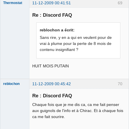
11-12-2009 00:41:51
69
Thermostat
Re : Discord FAQ
jz sui boure
reblochon a écrit:
llol
Sans rire, y en a qui en veulent pour de
Déconnecté
vrai à plume pour la perte de 8 mois de
contenu insignifiant ?
HUIT MOIS PUTAIN
11-12-2009 00:45:42
70
reblochon
Re : Discord FAQ
Chaque fois que je me dis ca, ca me fait penser
Les malheurs
aux guignols de l'info et à Chirac. Et à chaque fois
du sophisme
ca me fait sourire.
⛧
Déconnecté