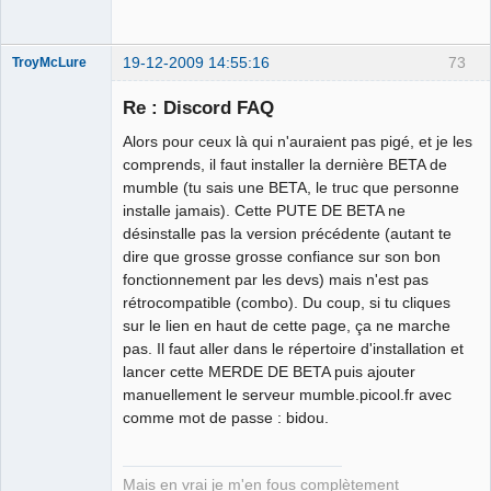
19-12-2009 14:55:16
73
TroyMcLure
Re : Discord FAQ
Alors pour ceux là qui n'auraient pas pigé, et je les
Anthologiste
comprends, il faut installer la dernière BETA de
de la connerie
mumble (tu sais une BETA, le truc que personne
Déconnecté
installe jamais). Cette PUTE DE BETA ne
désinstalle pas la version précédente (autant te
dire que grosse grosse confiance sur son bon
fonctionnement par les devs) mais n'est pas
rétrocompatible (combo). Du coup, si tu cliques
sur le lien en haut de cette page, ça ne marche
pas. Il faut aller dans le répertoire d'installation et
lancer cette MERDE DE BETA puis ajouter
manuellement le serveur mumble.picool.fr avec
comme mot de passe : bidou.
Mais en vrai je m'en fous complètement