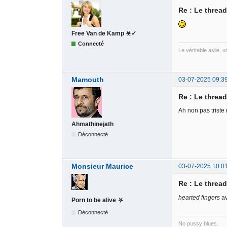
Re : Le threa
Free Van de Kamp ☣✓
Connecté
Le véritable asile, 
Mamouth
03-07-2025 09:3
Re : Le threa
Ah non pas triste
Ahmathinejath
Déconnecté
Monsieur Maurice
03-07-2025 10:0
Re : Le threa
hearted fingers
av
Porn to be alive ⛧
Déconnecté
No pussy blues.