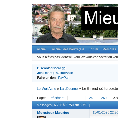
Accueil
Accueil des bourré(e)s
Forum
Membres
Vous n’êtes pas identifié.
Veuillez vous connecter ou vous
Discord
:
discord.gg
Jitsi
:
meet.jit.si/TrueAsile
Faire un don :
PayPal
»
Le thread où tu post
Le Vrai Asile
»
La déconne
Pages
Précédent
1
…
268
269
27
Messages [ 6 726 à 6 750 sur 6 751 ]
Monsieur Maurice
11-01-2025 22:36