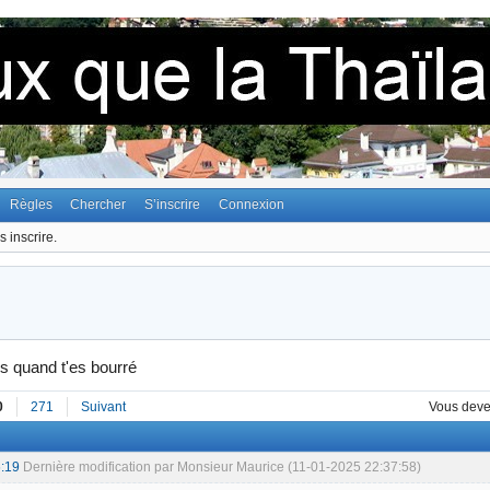
Règles
Chercher
S’inscrire
Connexion
 inscrire.
es quand t'es bourré
0
271
Suivant
Vous dev
:19
Dernière modification par Monsieur Maurice (11-01-2025 22:37:58)