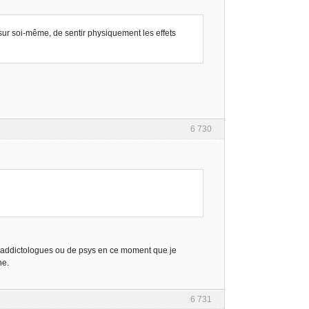
 sur soi-même, de sentir physiquement les effets
6 730
, d’addictologues ou de psys en ce moment que je
ne.
6 731