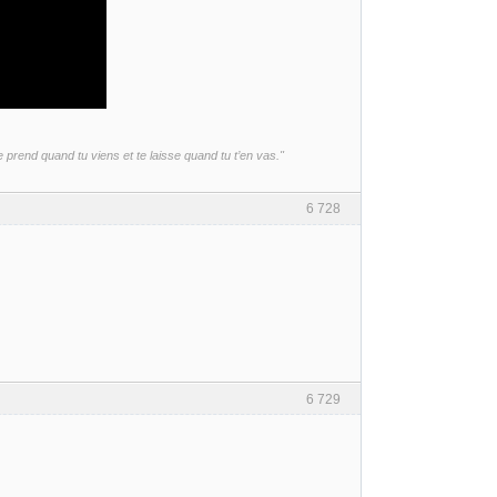
 te prend quand tu viens et te laisse quand tu t’en vas."
6 728
6 729