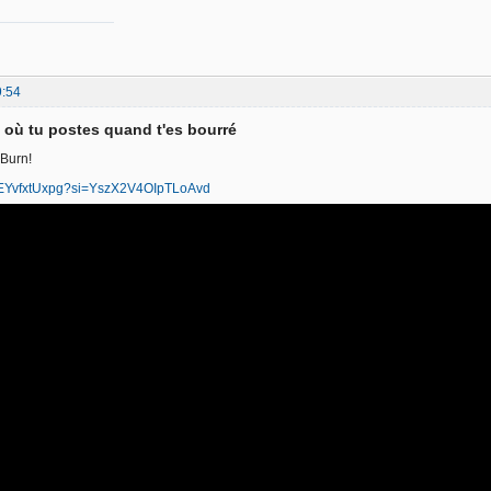
9:54
d où tu postes quand t'es bourré
 Burn!
/gEYvfxtUxpg?si=YszX2V4OIpTLoAvd