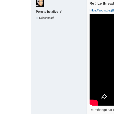
Re : Le threa
https://youtu.b
Porn to be alive ⛧
Déconnecté
Re-mélangé par 