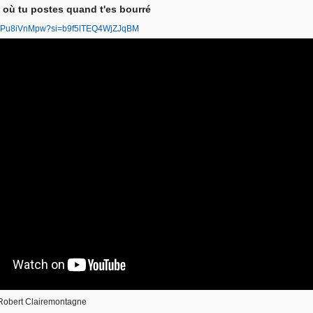
d où tu postes quand t'es bourré
e/jBPu8iVnMpw?si=b9f5lTEQ4WjZJqBM
Robert Clairemontagne