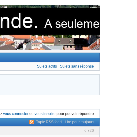
Sujets actifs
Sujets sans réponse
ez
vous connecter
ou
vous inscrire
pour pouvoir répondre
Topic RSS feed
Lire pour toujours
6 726