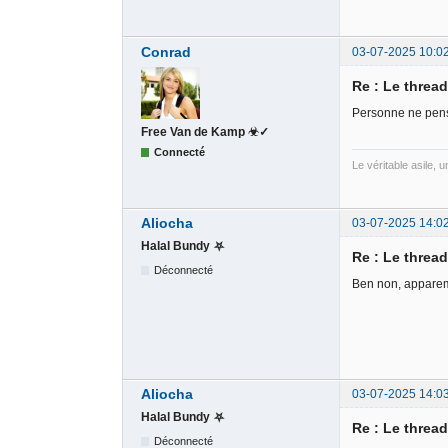
Conrad
03-07-2025 10:0
Re : Le threa
Personne ne pense
Free Van de Kamp ☣✓
Connecté
Le véritable asile, 
Aliocha
03-07-2025 14:0
Halal Bundy ⛧
Re : Le threa
Déconnecté
Ben non, apparem
Aliocha
03-07-2025 14:0
Halal Bundy ⛧
Re : Le threa
Déconnecté