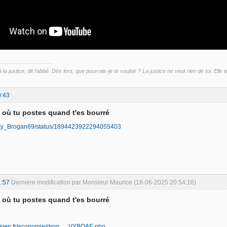
la justice, dit l’abbé. Dès lors, que pourrais-je te vouloir ? La justice ne veut rien de toi. Elle
0:43
d où tu postes quand t'es bourré
onty_Brogan69/status/1894423922294055403
1:57
Dernière modification par Monsieur Maurice (18-06-2025 20:54:16)
d où tu postes quand t'es bourré
risien.fr/economie/drog … VYBOAE.php