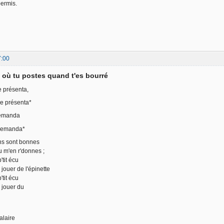
permis.
7:00
d où tu postes quand t'es bourré
e présenta,
se présenta*
demanda
 demanda*
ns sont bonnes
u m'en r'donnes ;
'tit écu
jouer de l'épinette
'tit écu
 jouer du
lalaire