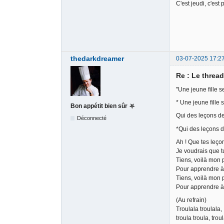
C'est jeudi, c'est 
thedarkdreamer
03-07-2025 17:2
Re : Le threa
"Une jeune fille s
* Une jeune fille 
Bon appétit bien sûr ⛧
Qui des leçons 
Déconnecté
*Qui des leçons
Ah ! Que tes leço
Je voudrais que t
Tiens, voilà mon p
Pour apprendre à 
Tiens, voilà mon p
Pour apprendre à
(Au refrain)
Troulala troulala,
troula troula, trou