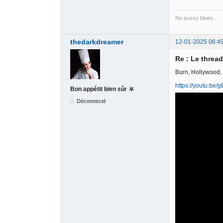
No pussy blues.
thedarkdreamer
12-01-2025 06:4
Re : Le threa
Burn, Hollywood,
https://youtu.be
Bon appétit bien sûr ⛧
Déconnecté