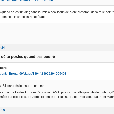
us quand on est un dirigeant soumis à beaucoup de bière pression, de faire le point
le sommeil, la santé, la récupération…
9:24
d où tu postes quand t'es bourré
écrit:
m/Monty_Brogan69/status/1894423922294055403
 S'il part dès le matin, il part mal.
ulez connaître des trucs sur l'addiction, AMA, je vois une telle quantité de toubibs
tre par cœur le sujet. Après je pense qu'il lui faudra des mois pour rattraper Mari
3:59