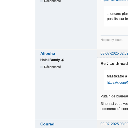
Déconnecté
....encore pl
positifs, sur 
No pussy blues.
Aliocha
03-07-2025 02:5
Halal Bundy ⛧
Re : Le threa
Déconnecté
Mastikator a 
https://x.co
Putain de blaireau.
Sinon, si vous vo
commence à connaî
Conrad
03-07-2025 08:0