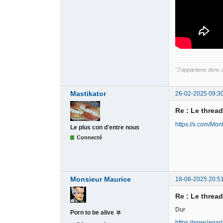
"J’appartiens donc à 
Mastikator
26-02-2025 09:3
Re : Le threa
https://x.com/M
Le plus con d'entre nous
Connecté
Monsieur Maurice
18-06-2025 20:5
Re : Le threa
Dur
Porn to be alive ⛧
https://www.lepa