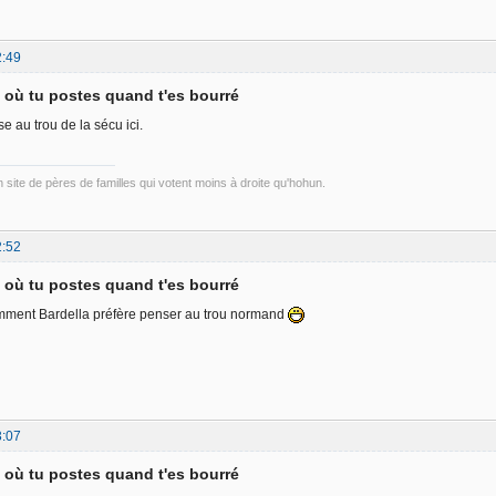
2:49
d où tu postes quand t'es bourré
 au trou de la sécu ici.
un site de pères de familles qui votent moins à droite qu'hohun.
2:52
d où tu postes quand t'es bourré
ment Bardella préfère penser au trou normand
3:07
d où tu postes quand t'es bourré