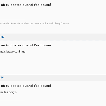
d où tu postes quand t'es bourré
un site de pères de familles qui votent moins à droite qu'hohun.
9:32
d où tu postes quand t'es bourré
 mais bravo continue.
1:04
d où tu postes quand t'es bourré
ec les doigts