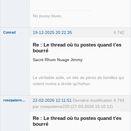
No pussy blues.
19-12-2025 20:22:35
6 742
Conrad
Re : Le thread où tu postes quand t'es
bourré
Free Van de
Sacré Rhum Nuage Jimmy.
Kamp ☣✓
Déconnecté
Le véritable asile, un site de pères de familles qui
votent moins à droite qu'hohun.
22-02-2026 12:11:51
Dernière modification
6 743
rosepaterne220
par rosepaterne220 (27-03-2026 15:10:12)
Membre
Re : Le thread où tu postes quand t'es
Déconnecté
bourré