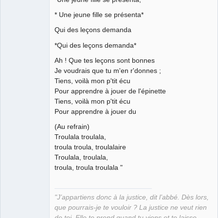
bien sûr ⛧
* Une jeune fille se présenta*
Déconnecté
Qui des leçons demanda
*Qui des leçons demanda*
Ah ! Que tes leçons sont bonnes
Je voudrais que tu m'en r'donnes ;
Tiens, voilà mon p'tit écu
Pour apprendre à jouer de l'épinette
Tiens, voilà mon p'tit écu
Pour apprendre à jouer du
(Au refrain)
Troulala troulala,
troula troula, troulalaire
Troulala, troulala,
troula, troula troulala "
"J’appartiens donc à la justice, dit l’abbé. Dès lors,
que pourrais-je te vouloir ? La justice ne veut rien
de toi. Elle te prend quand tu viens et te laisse