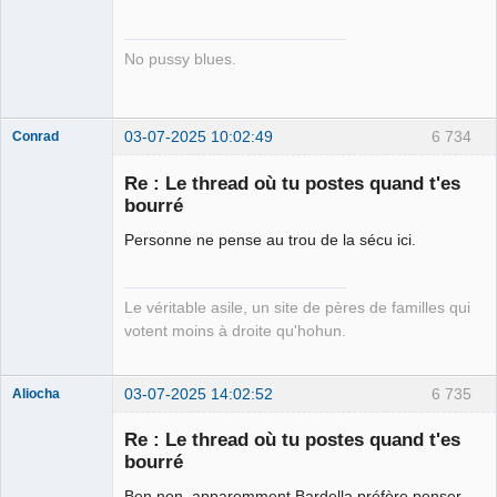
Connecté
No pussy blues.
03-07-2025 10:02:49
6 734
Conrad
Re : Le thread où tu postes quand t'es
bourré
Free Van de
Personne ne pense au trou de la sécu ici.
Kamp ☣✓
Déconnecté
Le véritable asile, un site de pères de familles qui
votent moins à droite qu'hohun.
03-07-2025 14:02:52
6 735
Aliocha
Halal Bundy
Re : Le thread où tu postes quand t'es
⛧
bourré
Déconnecté
Ben non, apparemment Bardella préfère penser