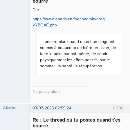
bourré
Porn to be
alive ⛧
Dur
Connecté
https://www.leparisien.fr/economie/drog …
VYBOAE.php
....encore plus quand on est un dirigeant
soumis à beaucoup de bière pression, de
faire le point sur soi-même, de sentir
physiquement les effets positifs, sur le
sommeil, la santé, la récupération…
No pussy blues.
03-07-2025 02:59:24
6 730
Aliocha
Halal Bundy
Re : Le thread où tu postes quand t'es
⛧
bourré
Déconnecté