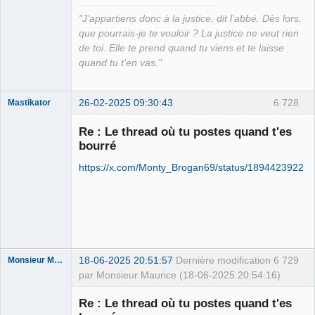
"J’appartiens donc à la justice, dit l’abbé. Dès lors,
que pourrais-je te vouloir ? La justice ne veut rien
de toi. Elle te prend quand tu viens et te laisse
quand tu t’en vas."
26-02-2025 09:30:43
6 728
Mastikator
Re : Le thread où tu postes quand t'es
bourré
Le plus con
d'entre nous
https://x.com/Monty_Brogan69/status/18944239222
Déconnecté
18-06-2025 20:51:57
Dernière modification
6 729
Monsieur Maurice
par Monsieur Maurice (18-06-2025 20:54:16)
Re : Le thread où tu postes quand t'es