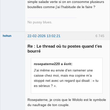
Connecté
simple salade verte si on en consomme plusieurs
bouteilles comme j'ai l'habitude de le faire ?
No pussy blues.
22-02-2026 13:02:21
6 745
hohun
Re : Le thread où tu postes quand t'es
bourré
Grand Roi des
rosepaterne220 a écrit:
Bolos ☭⛧☣✓
J’ai même eu envie d’en ramener une
Connecté
caisse chez moi, mais ma copine m’a
stoppé net avec un regard qui disait : « tu
es sérieux ? ».
Rosepaterne, je crois que le Wololo est le symbole
du naufrage de ton couple.