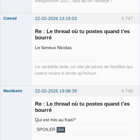
Mél@nchon 2027, faut qu'on l'essaye !
22-02-2026 13:19:03
6 747
Conrad
Re : Le thread où tu postes quand t'es
bourré
Free Van de
Le fameux Nicolas.
Kamp ☣✓
Déconnecté
Le véritable asile, un site de pères de familles qui
votent moins à droite qu'hohun.
22-02-2026 19:08:39
6 748
Mastikator
Re : Le thread où tu postes quand t'es
bourré
Le plus con
d'entre nous
Qui est mis au frais?
Déconnecté
SPOILER
Voir