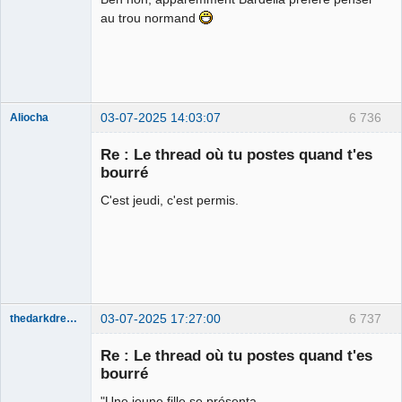
au trou normand
03-07-2025 14:03:07
6 736
Aliocha
Halal Bundy
Re : Le thread où tu postes quand t'es
⛧
bourré
Déconnecté
C'est jeudi, c'est permis.
03-07-2025 17:27:00
6 737
thedarkdreamer
Re : Le thread où tu postes quand t'es
bourré
"Une jeune fille se présenta,
Bon appétit