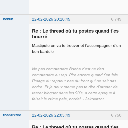
22-02-2026 20:10:45
6 749
hohun
Re : Le thread où tu postes quand t'es
bourré
Mastipute on va te trouver et t'accompagner d'un
Grand Roi des
bon bardulo
Bolos ☭⛧☣✓
Connecté
Ne pas comprendre Booba c'est ne rien
comprendre au rap. Pire encore quand t'en fais
l'image du rappeur bas du front qui ne sait pas
ecrire. Et je peux meme pas te dire d'arreter de
resrer bloquer dans les 90's, a cette epoque il
faisait le crime paie, bordel.
- Jakovazor
22-02-2026 22:03:49
6 750
thedarkdreamer
Re : Le thread où tu postes quand t'es