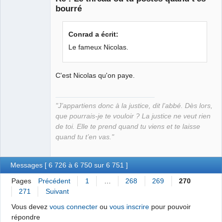
bourré
Bon appétit
Conrad a écrit:
bien sûr ⛧
Le fameux Nicolas.
Déconnecté
C'est Nicolas qu'on paye.
"J’appartiens donc à la justice, dit l’abbé. Dès lors,
que pourrais-je te vouloir ? La justice ne veut rien
de toi. Elle te prend quand tu viens et te laisse
quand tu t’en vas."
Messages [ 6 726 à 6 750 sur 6 751 ]
Pages
Précédent
1
…
268
269
270
271
Suivant
Vous devez
vous connecter
ou
vous inscrire
pour pouvoir
répondre