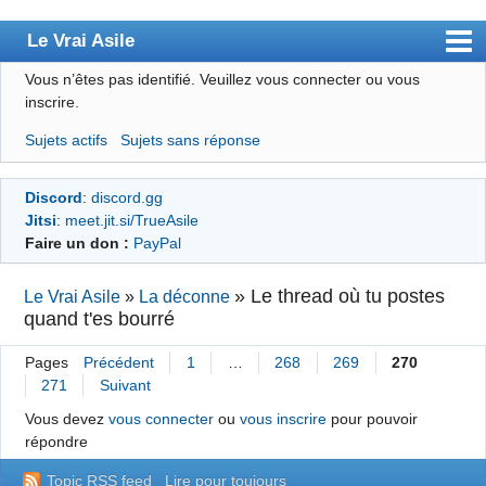
Le Vrai Asile
Vous n’êtes pas identifié.
Veuillez vous connecter ou vous
Accueil
inscrire.
Accueil des bourré(e)s
Sujets actifs
Sujets sans réponse
Forum
Discord
:
discord.gg
Membres
Jitsi
:
meet.jit.si/TrueAsile
Règles
Faire un don :
PayPal
Chercher
»
Le thread où tu postes
Le Vrai Asile
»
La déconne
quand t'es bourré
S’inscrire
Connexion
Pages
Précédent
1
…
268
269
270
271
Suivant
Vous devez
vous connecter
ou
vous inscrire
pour pouvoir
répondre
Topic RSS feed
Lire pour toujours