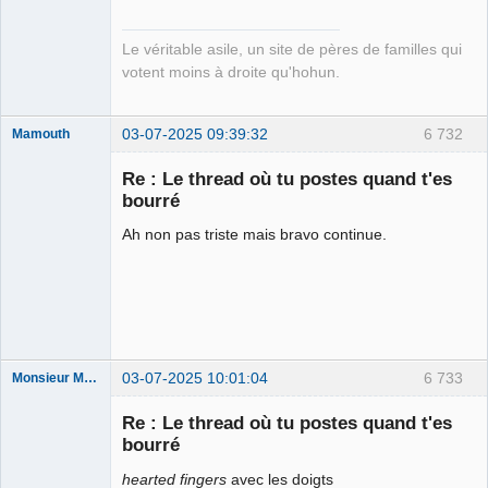
Déconnecté
Le véritable asile, un site de pères de familles qui
votent moins à droite qu'hohun.
03-07-2025 09:39:32
6 732
Mamouth
Re : Le thread où tu postes quand t'es
bourré
Ah non pas triste mais bravo continue.
Ahmathinejath
Déconnecté
03-07-2025 10:01:04
6 733
Monsieur Maurice
Re : Le thread où tu postes quand t'es
bourré
Porn to be
alive ⛧
hearted fingers
avec les doigts