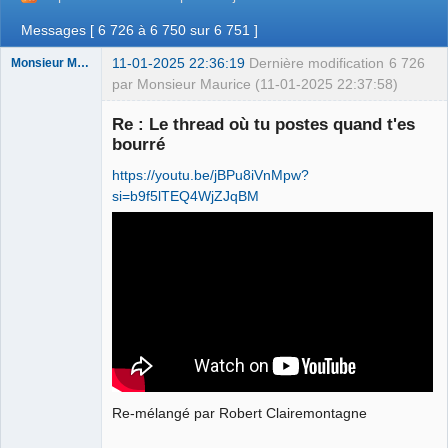
Messages [ 6 726 à 6 750 sur 6 751 ]
11-01-2025 22:36:19
Dernière modification
6 726
Monsieur Maurice
par Monsieur Maurice (11-01-2025 22:37:58)
Re : Le thread où tu postes quand t'es
bourré
Porn to be
alive ⛧
https://youtu.be/jBPu8iVnMpw?
Connecté
si=b9f5lTEQ4WjZJqBM
Re-mélangé par Robert Clairemontagne