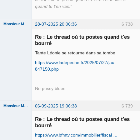
quand tu t’en vas."
28-07-2025 20:06:36
6 738
Monsieur Maurice
Re : Le thread où tu postes quand t'es
bourré
Porn to be
alive ⛧
Tante Léonie se retourne dans sa tombe
Connecté
https://www.ladepeche.fr/2025/07/27/jau …
847150.php
No pussy blues.
06-09-2025 19:06:38
6 739
Monsieur Maurice
Re : Le thread où tu postes quand t'es
bourré
Porn to be
alive ⛧
https://www.bfmtv.com/immobilier/fiscal …