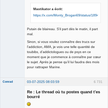
Mastikator a écrit:
https://x.com/Monty_Brogan69/status/1894423
Putain de blaireau. S'il part dès le matin, il part
mal.
Sinon, si vous voulez connaître des trucs sur
l'addiction, AMA, je vois une telle quantité de
toubibs, d’addictologues ou de psys en ce
moment que je commence à connaître par cœur
le sujet. Après je pense qu'il lui faudra des mois
pour rattraper Marine.
03-07-2025 08:03:59
6 731
Conrad
Re : Le thread où tu postes quand t'es
bourré
Free Van de
Kamp ☣✓