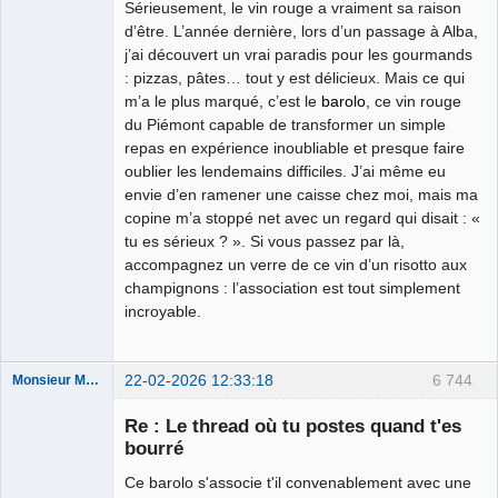
Sérieusement, le vin rouge a vraiment sa raison
d’être. L’année dernière, lors d’un passage à Alba,
j’ai découvert un vrai paradis pour les gourmands
: pizzas, pâtes… tout y est délicieux. Mais ce qui
m’a le plus marqué, c’est le
barolo
, ce vin rouge
du Piémont capable de transformer un simple
repas en expérience inoubliable et presque faire
oublier les lendemains difficiles. J’ai même eu
envie d’en ramener une caisse chez moi, mais ma
copine m’a stoppé net avec un regard qui disait : «
tu es sérieux ? ». Si vous passez par là,
accompagnez un verre de ce vin d’un risotto aux
champignons : l’association est tout simplement
incroyable.
22-02-2026 12:33:18
6 744
Monsieur Maurice
Re : Le thread où tu postes quand t'es
bourré
Porn to be
alive ⛧
Ce barolo s'associe t'il convenablement avec une