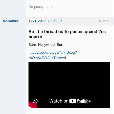
No pussy blues.
12-01-2025 06:49:54
6 727
thedarkdreamer
Re : Le thread où tu postes quand t'es
bourré
Burn, Hollywood, Burn!
Bon appétit
bien sûr ⛧
https://youtu.be/gEYvfxtUxpg?
Déconnecté
si=YszX2V4OIpTLoAvd