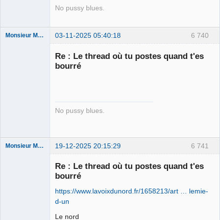
No pussy blues.
03-11-2025 05:40:18
6 740
Monsieur Maurice
Re : Le thread où tu postes quand t'es
bourré
Porn to be
alive ⛧
Connecté
No pussy blues.
19-12-2025 20:15:29
6 741
Monsieur Maurice
Re : Le thread où tu postes quand t'es
bourré
Porn to be
alive ⛧
https://www.lavoixdunord.fr/1658213/art … lemie-
Connecté
d-un
Le nord