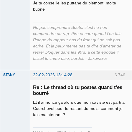
Je te conseille les puttane du piémont, molte
buone
Ne pas comprendre Booba c'est ne rien
comprendre au rap. Pire encore quand t'en fais
l'image du rappeur bas du front qui ne sait pas
ecrire. Et je peux meme pas te dire d'arreter de
resrer bloquer dans les 90's, a cette epoque il
faisait le crime paie, bordel.
- Jakovazor
22-02-2026 13:14:28
6 746
STANY
Re : Le thread où tu postes quand t'es
bourré
Ethylo-
Et il annonce ça alors que mon caviste est parti à
différentialiste
Courchevel pour le restant du mois, comment je
Déconnecté
fais maintenant ?