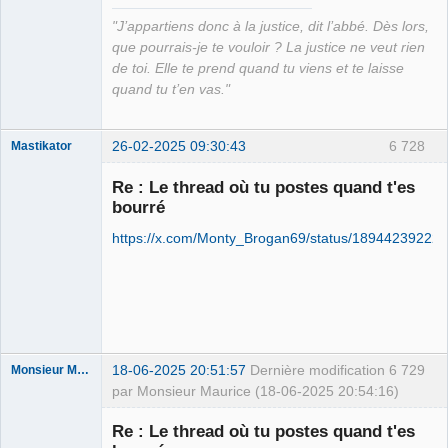
"J’appartiens donc à la justice, dit l’abbé. Dès lors,
que pourrais-je te vouloir ? La justice ne veut rien
de toi. Elle te prend quand tu viens et te laisse
quand tu t’en vas."
26-02-2025 09:30:43
6 728
Mastikator
Re : Le thread où tu postes quand t'es
bourré
Le plus con
d'entre nous
https://x.com/Monty_Brogan69/status/18944239222
Déconnecté
18-06-2025 20:51:57
Dernière modification
6 729
Monsieur Maurice
par Monsieur Maurice (18-06-2025 20:54:16)
Re : Le thread où tu postes quand t'es