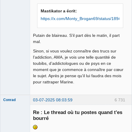
Mastikator a écrit:
https://x.com/Monty_Brogan69/status/1894423
Putain de blaireau. S'il part dès le matin, il part
mal.
Sinon, si vous voulez connaître des trucs sur
l'addiction, AMA, je vois une telle quantité de
toubibs, d’addictologues ou de psys en ce
moment que je commence à connaître par cœur
le sujet. Après je pense qu'il lui faudra des mois
pour rattraper Marine.
03-07-2025 08:03:59
6 731
Conrad
Re : Le thread où tu postes quand t'es
bourré
Free Van de
Kamp ☣✓