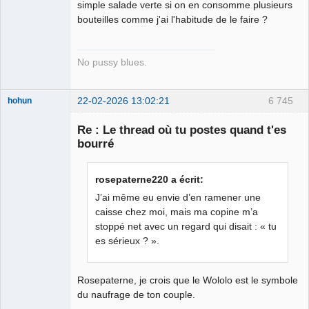
Connecté
simple salade verte si on en consomme plusieurs
bouteilles comme j'ai l'habitude de le faire ?
No pussy blues.
22-02-2026 13:02:21
6 745
hohun
Re : Le thread où tu postes quand t'es
bourré
Grand Roi des
rosepaterne220 a écrit:
Bolos ☭⛧☣✓
J’ai même eu envie d’en ramener une
Déconnecté
caisse chez moi, mais ma copine m’a
stoppé net avec un regard qui disait : « tu
es sérieux ? ».
Rosepaterne, je crois que le Wololo est le symbole
du naufrage de ton couple.