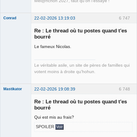
Mél@nchon 2027, faut qu'on l'essaye !
22-02-2026 13:19:03
6 747
Conrad
Re : Le thread où tu postes quand t'es
bourré
Free Van de
Le fameux Nicolas.
Kamp ☣✓
Déconnecté
Le véritable asile, un site de pères de familles qui
votent moins à droite qu'hohun.
22-02-2026 19:08:39
6 748
Mastikator
Re : Le thread où tu postes quand t'es
bourré
Le plus con
d'entre nous
Qui est mis au frais?
Déconnecté
SPOILER
Voir