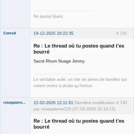
No pussy blues.
19-12-2025 20:22:35
6 742
Conrad
Re : Le thread où tu postes quand t'es
bourré
Free Van de
Sacré Rhum Nuage Jimmy.
Kamp ☣✓
Déconnecté
Le véritable asile, un site de pères de familles qui
votent moins à droite qu'hohun.
22-02-2026 12:11:51
Dernière modification
6 743
rosepaterne220
par rosepaterne220 (27-03-2026 15:10:12)
Membre
Re : Le thread où tu postes quand t'es
Déconnecté
bourré