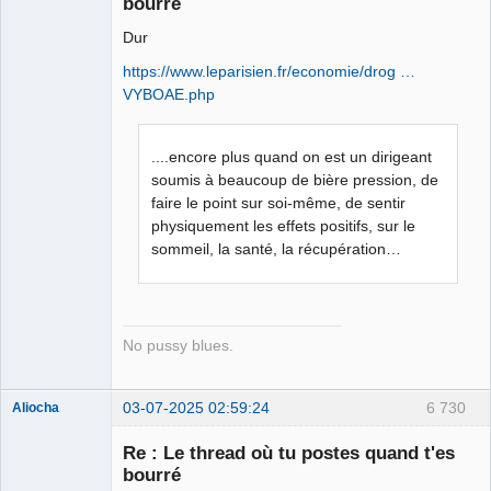
bourré
Porn to be
alive ⛧
Dur
Connecté
https://www.leparisien.fr/economie/drog …
VYBOAE.php
....encore plus quand on est un dirigeant
soumis à beaucoup de bière pression, de
faire le point sur soi-même, de sentir
physiquement les effets positifs, sur le
sommeil, la santé, la récupération…
No pussy blues.
03-07-2025 02:59:24
6 730
Aliocha
Halal Bundy
Re : Le thread où tu postes quand t'es
⛧
bourré
Déconnecté