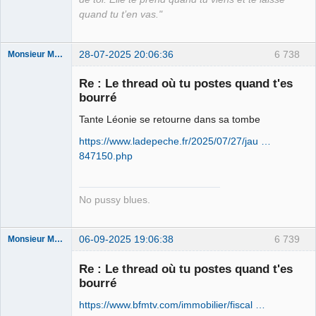
quand tu t’en vas."
28-07-2025 20:06:36
6 738
Monsieur Maurice
Re : Le thread où tu postes quand t'es
bourré
Porn to be
alive ⛧
Tante Léonie se retourne dans sa tombe
Connecté
https://www.ladepeche.fr/2025/07/27/jau …
847150.php
No pussy blues.
06-09-2025 19:06:38
6 739
Monsieur Maurice
Re : Le thread où tu postes quand t'es
bourré
Porn to be
alive ⛧
https://www.bfmtv.com/immobilier/fiscal …