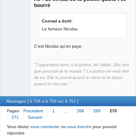
bourré
Bon appétit
Conrad a écrit:
bien sûr ⛧
Le fameux Nicolas.
Déconnecté
C'est Nicolas qu'on paye.
"J’appartiens donc à la justice, dit l’abbé. Dès lors,
que pourrais-je te vouloir ? La justice ne veut rien
de toi. Elle te prend quand tu viens et te laisse
quand tu t’en vas."
Messages [ 6 726 à 6 750 sur 6 751 ]
Pages
Précédent
1
…
268
269
270
271
Suivant
Vous devez
vous connecter
ou
vous inscrire
pour pouvoir
répondre