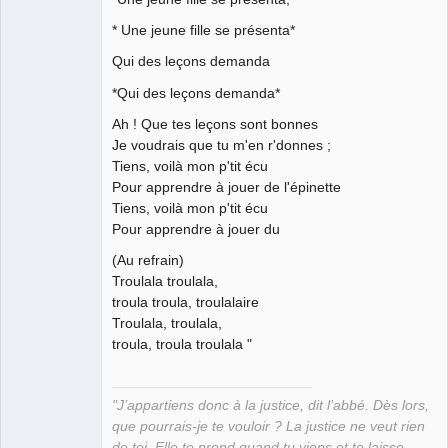
bien sûr ⛧
* Une jeune fille se présenta*
Déconnecté
Qui des leçons demanda
*Qui des leçons demanda*
Ah ! Que tes leçons sont bonnes
Je voudrais que tu m'en r'donnes ;
Tiens, voilà mon p'tit écu
Pour apprendre à jouer de l'épinette
Tiens, voilà mon p'tit écu
Pour apprendre à jouer du
(Au refrain)
Troulala troulala,
troula troula, troulalaire
Troulala, troulala,
troula, troula troulala "
"J’appartiens donc à la justice, dit l’abbé. Dès lors,
que pourrais-je te vouloir ? La justice ne veut rien
de toi. Elle te prend quand tu viens et te laisse