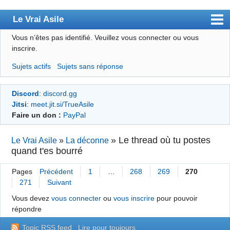
Le Vrai Asile
Vous n’êtes pas identifié.
Veuillez vous connecter ou vous
Accueil
inscrire.
Accueil des bourré(e)s
Sujets actifs
Sujets sans réponse
Forum
Discord
:
discord.gg
Membres
Jitsi
:
meet.jit.si/TrueAsile
Règles
Faire un don :
PayPal
Chercher
»
Le thread où tu postes
Le Vrai Asile
»
La déconne
quand t'es bourré
S’inscrire
Connexion
Pages
Précédent
1
…
268
269
270
271
Suivant
Vous devez
vous connecter
ou
vous inscrire
pour pouvoir
répondre
Topic RSS feed
Lire pour toujours