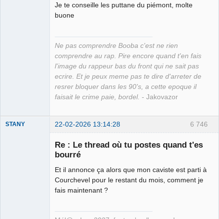
Je te conseille les puttane du piémont, molte
buone
Ne pas comprendre Booba c'est ne rien
comprendre au rap. Pire encore quand t'en fais
l'image du rappeur bas du front qui ne sait pas
ecrire. Et je peux meme pas te dire d'arreter de
resrer bloquer dans les 90's, a cette epoque il
faisait le crime paie, bordel.
- Jakovazor
22-02-2026 13:14:28
6 746
STANY
Re : Le thread où tu postes quand t'es
bourré
Ethylo-
Et il annonce ça alors que mon caviste est parti à
différentialiste
Courchevel pour le restant du mois, comment je
Déconnecté
fais maintenant ?