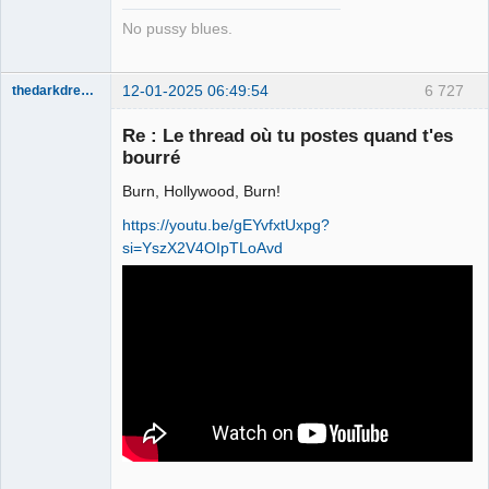
No pussy blues.
12-01-2025 06:49:54
6 727
thedarkdreamer
Re : Le thread où tu postes quand t'es
bourré
Burn, Hollywood, Burn!
Bon appétit
bien sûr ⛧
https://youtu.be/gEYvfxtUxpg?
Déconnecté
si=YszX2V4OIpTLoAvd