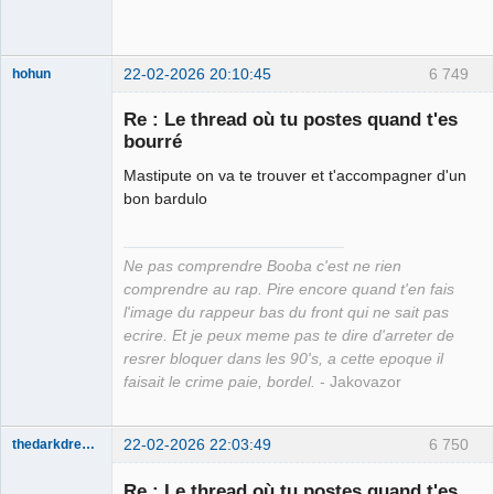
22-02-2026 20:10:45
6 749
hohun
Re : Le thread où tu postes quand t'es
bourré
Mastipute on va te trouver et t'accompagner d'un
Grand Roi des
bon bardulo
Bolos ☭⛧☣✓
Déconnecté
Ne pas comprendre Booba c'est ne rien
comprendre au rap. Pire encore quand t'en fais
l'image du rappeur bas du front qui ne sait pas
ecrire. Et je peux meme pas te dire d'arreter de
resrer bloquer dans les 90's, a cette epoque il
faisait le crime paie, bordel.
- Jakovazor
22-02-2026 22:03:49
6 750
thedarkdreamer
Re : Le thread où tu postes quand t'es