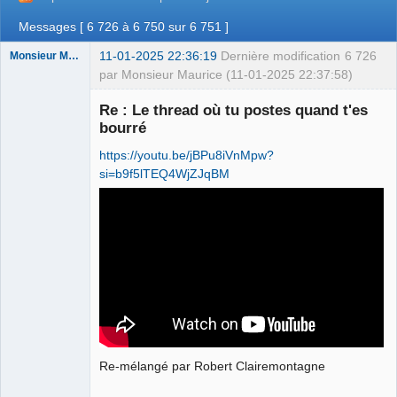
Messages [ 6 726 à 6 750 sur 6 751 ]
11-01-2025 22:36:19
Dernière modification
6 726
Monsieur Maurice
par Monsieur Maurice (11-01-2025 22:37:58)
Re : Le thread où tu postes quand t'es
bourré
Porn to be
alive ⛧
https://youtu.be/jBPu8iVnMpw?
Connecté
si=b9f5lTEQ4WjZJqBM
Re-mélangé par Robert Clairemontagne