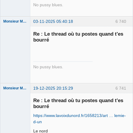
No pussy blues.
03-11-2025 05:40:18
6 740
Monsieur Maurice
Re : Le thread où tu postes quand t'es
bourré
Porn to be
alive ⛧
Connecté
No pussy blues.
19-12-2025 20:15:29
6 741
Monsieur Maurice
Re : Le thread où tu postes quand t'es
bourré
Porn to be
alive ⛧
https://www.lavoixdunord.fr/1658213/art … lemie-
Connecté
d-un
Le nord