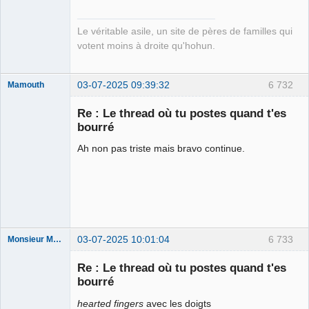
Déconnecté
Le véritable asile, un site de pères de familles qui
votent moins à droite qu'hohun.
03-07-2025 09:39:32
6 732
Mamouth
Re : Le thread où tu postes quand t'es
bourré
Ah non pas triste mais bravo continue.
Ahmathinejath
Déconnecté
03-07-2025 10:01:04
6 733
Monsieur Maurice
Re : Le thread où tu postes quand t'es
bourré
Porn to be
alive ⛧
hearted fingers
avec les doigts