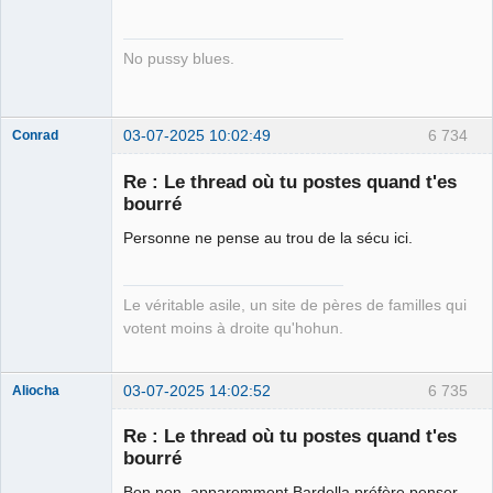
Connecté
No pussy blues.
03-07-2025 10:02:49
6 734
Conrad
Re : Le thread où tu postes quand t'es
bourré
Free Van de
Personne ne pense au trou de la sécu ici.
Kamp ☣✓
Déconnecté
Le véritable asile, un site de pères de familles qui
votent moins à droite qu'hohun.
03-07-2025 14:02:52
6 735
Aliocha
Halal Bundy
Re : Le thread où tu postes quand t'es
⛧
bourré
Déconnecté
Ben non, apparemment Bardella préfère penser