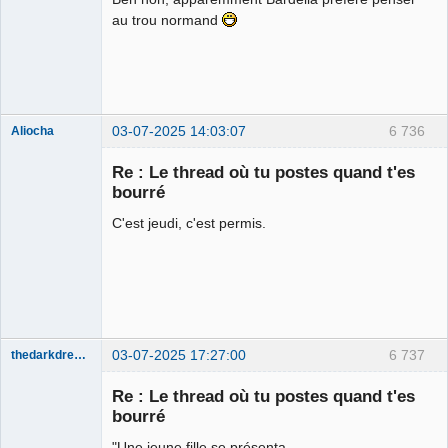
au trou normand
03-07-2025 14:03:07
6 736
Aliocha
Halal Bundy
Re : Le thread où tu postes quand t'es
⛧
bourré
Déconnecté
C'est jeudi, c'est permis.
03-07-2025 17:27:00
6 737
thedarkdreamer
Re : Le thread où tu postes quand t'es
bourré
"Une jeune fille se présenta,
Bon appétit