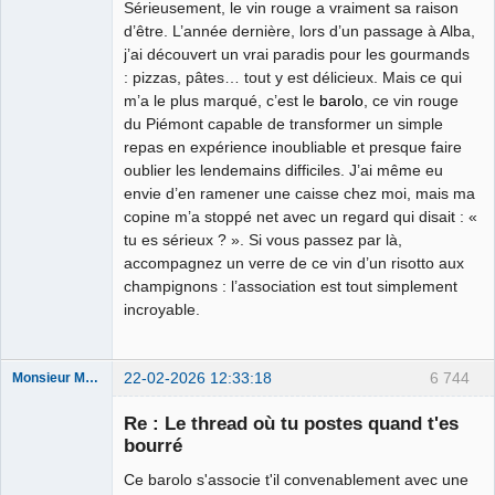
Sérieusement, le vin rouge a vraiment sa raison
d’être. L’année dernière, lors d’un passage à Alba,
j’ai découvert un vrai paradis pour les gourmands
: pizzas, pâtes… tout y est délicieux. Mais ce qui
m’a le plus marqué, c’est le
barolo
, ce vin rouge
du Piémont capable de transformer un simple
repas en expérience inoubliable et presque faire
oublier les lendemains difficiles. J’ai même eu
envie d’en ramener une caisse chez moi, mais ma
copine m’a stoppé net avec un regard qui disait : «
tu es sérieux ? ». Si vous passez par là,
accompagnez un verre de ce vin d’un risotto aux
champignons : l’association est tout simplement
incroyable.
22-02-2026 12:33:18
6 744
Monsieur Maurice
Re : Le thread où tu postes quand t'es
bourré
Porn to be
alive ⛧
Ce barolo s'associe t'il convenablement avec une