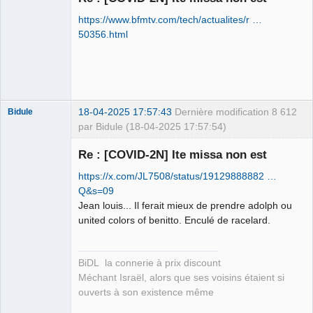
https://www.bfmtv.com/tech/actualites/r …
Le plus con
d'entre nous
50356.html
Déconnecté
18-04-2025 17:57:43
Dernière modification
8 612
Bidule
par Bidule (18-04-2025 17:57:54)
Re : [COVID-2N] Ite missa non est
https://x.com/JL7508/status/19129888882 …
Membre
Q&s=09
Jean louis... Il ferait mieux de prendre adolph ou
Déconnecté
united colors of benitto. Enculé de racelard.
BiDL la connerie à prix discount
Méchant Israël, alors que ses voisins étaient si
ouverts à son existence même