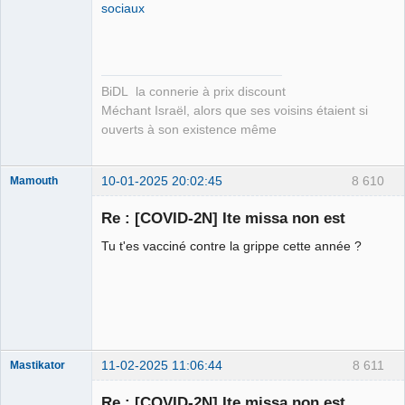
sociaux
Déconnecté
BiDL la connerie à prix discount
Méchant Israël, alors que ses voisins étaient si
ouverts à son existence même
10-01-2025 20:02:45
8 610
Mamouth
Re : [COVID-2N] Ite missa non est
Tu t'es vacciné contre la grippe cette année ?
Ahmathinejath
Déconnecté
11-02-2025 11:06:44
8 611
Mastikator
Re : [COVID-2N] Ite missa non est