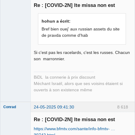
Re : [COVID-2N] Ite missa non est
Membre
hohun a écrit:
Déconnecté
Bref bien ouej' aux russian assets du site
de pravda comme d'hab
Si c'est pas les racelards, c'est les russes. Chacun
son marronnier.
BiDL la connerie à prix discount
Méchant Israël, alors que ses voisins étaient si
ouverts à son existence même
24-05-2025 09:41:30
8 618
Conrad
Re : [COVID-2N] Ite missa non est
https://www.bfmtv.com/sante/info-bfmtv- …
Free Van de