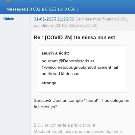
Messages [ 8 601 à 8 625 sur 8 660 ]
01-01-2025 21:26:36
Dernière modification
8 601
Bidule
par Bidule (01-01-2025 21:27:32)
Re : [COVID-2N] Ite missa non est
Membre
zeuch a écrit:
Déconnecté
pourtant @Dehorslesgris et
@welcometobougnouland88 avaient fait
un thread là dessus
étrange
Sarscov2 c'est un compte "liberal". T'es delogu en
fait c'est ça?
BiDL la connerie à prix discount
Méchant Israël, alors que ses voisins étaient si