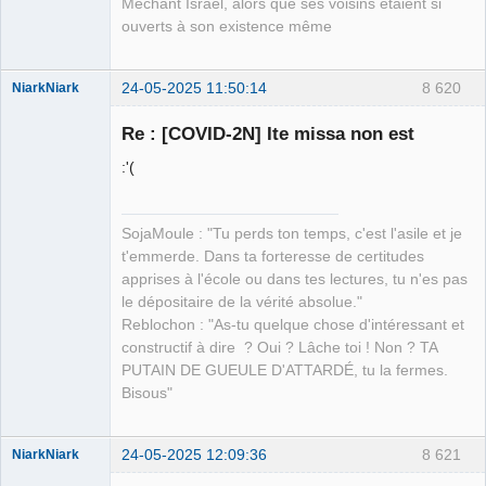
Méchant Israël, alors que ses voisins étaient si
ouverts à son existence même
24-05-2025 11:50:14
8 620
NiarkNiark
Re : [COVID-2N] Ite missa non est
:'(
petit paysan
sans terre ⛧
SojaMoule : "Tu perds ton temps, c'est l'asile et je
Déconnecté
t'emmerde. Dans ta forteresse de certitudes
apprises à l'école ou dans tes lectures, tu n'es pas
le dépositaire de la vérité absolue."
Reblochon : "As-tu quelque chose d'intéressant et
constructif à dire ? Oui ? Lâche toi ! Non ? TA
PUTAIN DE GUEULE D'ATTARDÉ, tu la fermes.
Bisous"
24-05-2025 12:09:36
8 621
NiarkNiark