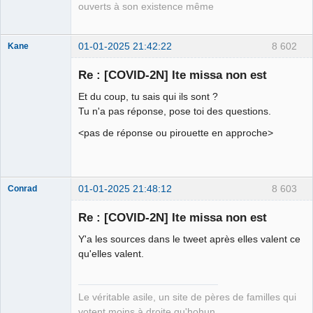
ouverts à son existence même
01-01-2025 21:42:22
8 602
Kane
Re : [COVID-2N] Ite missa non est
Bouteille
Et du coup, tu sais qui ils sont ?
déviant de 2L
Tu n'a pas réponse, pose toi des questions.
Déconnecté
<pas de réponse ou pirouette en approche>
01-01-2025 21:48:12
8 603
Conrad
Re : [COVID-2N] Ite missa non est
Y'a les sources dans le tweet après elles valent ce
Free Van de
qu'elles valent.
Kamp ☣✓
Connecté
Le véritable asile, un site de pères de familles qui
votent moins à droite qu'hohun.