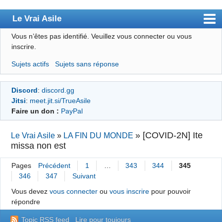
Le Vrai Asile
Vous n’êtes pas identifié.
Veuillez vous connecter ou vous
Accueil
inscrire.
Accueil des bourré(e)s
Sujets actifs
Sujets sans réponse
Forum
Discord
:
discord.gg
Membres
Jitsi
:
meet.jit.si/TrueAsile
Règles
Faire un don :
PayPal
Chercher
»
[COVID-2N] Ite
Le Vrai Asile
»
LA FIN DU MONDE
missa non est
S’inscrire
Connexion
Pages
Précédent
1
…
343
344
345
346
347
Suivant
Vous devez
vous connecter
ou
vous inscrire
pour pouvoir
répondre
Topic RSS feed
Lire pour toujours