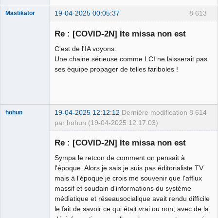
19-04-2025 00:05:37
8 613
Mastikator
Re : [COVID-2N] Ite missa non est
C'est de l'IA voyons.
Le plus con
d'entre nous
Une chaine sérieuse comme LCI ne laisserait pas
Déconnecté
ses équipe propager de telles fariboles !
19-04-2025 12:12:12
Dernière modification
8 614
hohun
par hohun (19-04-2025 12:17:03)
Re : [COVID-2N] Ite missa non est
Sympa le retcon de comment on pensait à
Grand Roi des
l'époque. Alors je sais je suis pas éditorialiste TV
Bolos ☭⛧☣✓
mais à l'époque je crois me souvenir que l'afflux
massif et soudain d'informations du système
Déconnecté
médiatique et réseausocialique avait rendu difficile
le fait de savoir ce qui était vrai ou non, avec de la