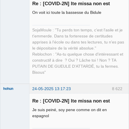
Re : [COVID-2N] Ite missa non est
On voit ici toute la bassesse du Bidule
petit paysan
sans terre ⛧
SojaMoule : "Tu perds ton temps, c'est l'asile et je
Déconnecté
t'emmerde. Dans ta forteresse de certitudes
apprises à l'école ou dans tes lectures, tu n'es pas
le dépositaire de la vérité absolue."
Reblochon : "As-tu quelque chose d'intéressant et
constructif à dire ? Oui ? Lâche toi ! Non ? TA
PUTAIN DE GUEULE D'ATTARDÉ, tu la fermes.
Bisous"
24-05-2025 13:17:23
8 622
hohun
Re : [COVID-2N] Ite missa non est
Je suis peiné, soy pene comme on dit en
Grand Roi des
espagnol
Bolos ☭⛧☣✓
Déconnecté