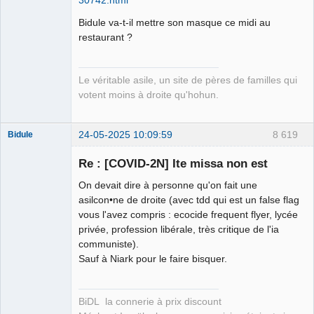
30742.html
Kamp ☣✓
Connecté
Bidule va-t-il mettre son masque ce midi au
restaurant ?
Le véritable asile, un site de pères de familles qui
votent moins à droite qu'hohun.
24-05-2025 10:09:59
8 619
Bidule
Re : [COVID-2N] Ite missa non est
On devait dire à personne qu'on fait une
Membre
asilcon•ne de droite (avec tdd qui est un false flag
vous l'avez compris : ecocide frequent flyer, lycée
Déconnecté
privée, profession libérale, très critique de l'ia
communiste).
Sauf à Niark pour le faire bisquer.
BiDL la connerie à prix discount