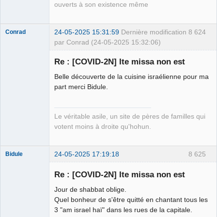
ouverts à son existence même
24-05-2025 15:31:59
Dernière modification
8 624
Conrad
par Conrad (24-05-2025 15:32:06)
Re : [COVID-2N] Ite missa non est
Belle découverte de la cuisine israélienne pour ma
Free Van de
part merci Bidule.
Kamp ☣✓
Connecté
Le véritable asile, un site de pères de familles qui
votent moins à droite qu'hohun.
24-05-2025 17:19:18
8 625
Bidule
Re : [COVID-2N] Ite missa non est
Jour de shabbat oblige.
Membre
Quel bonheur de s'être quitté en chantant tous les
3 "am israel haï" dans les rues de la capitale.
Déconnecté