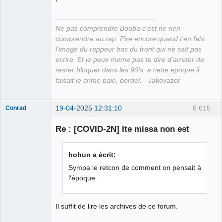
Ne pas comprendre Booba c'est ne rien
comprendre au rap. Pire encore quand t'en fais
l'image du rappeur bas du front qui ne sait pas
ecrire. Et je peux meme pas te dire d'arreter de
resrer bloquer dans les 90's, a cette epoque il
faisait le crime paie, bordel.
- Jakovazor
19-04-2025 12:31:10
8 615
Conrad
Re : [COVID-2N] Ite missa non est
Free Van de
hohun a écrit:
Kamp ☣✓
Sympa le retcon de comment on pensait à
Connecté
l'époque.
Il suffit de lire les archives de ce forum.