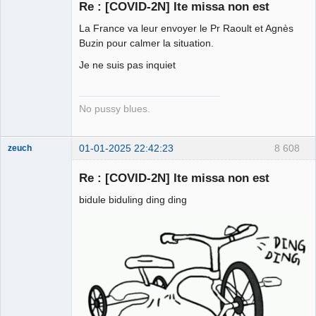
Re : [COVID-2N] Ite missa non est
Porn to be
La France va leur envoyer le Pr Raoult et Agnès
alive ⛧
Buzin pour calmer la situation.
Déconnecté
Je ne suis pas inquiet
No pussy blues.
01-01-2025 22:42:23
8 608
zeuch
Re : [COVID-2N] Ite missa non est
bidule biduling ding ding
Mécène d'Élie
Yaffa ⛧
Déconnecté