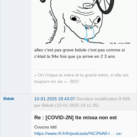
allez c'est pas grave bidule c'est pas comme si
c'était la 94e fois que ça arrive en 2 3 ans
« On t'nique ta mère et ta grand-mère, si elle est
toujours en vie » - B2O
10-01-2025 18:43:07
Dernière modification
8 609
Bidule
par Bidule (10-01-2025 19:11:35)
Re : [COVID-2N] Ite missa non est
Coucou tdd
Membre
https://www.rfi.fr/fr/podcasts/%C3%A0-l … ux-