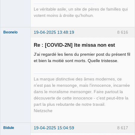
Le véritable asile, un site de pères de familles qui
votent moins à droite qu'hohun.
19-04-2025 13:48:19
8 616
Beonelo
Re : [COVID-2N] Ite missa non est
J'ai regardé les liens du premier post du présent fil
Remy Danton
et bien la moitié sont morts. Quelle tristesse.
⛧
Déconnecté
La marque distinctive des âmes modernes, ce
n'est pas le mensonge, mais l'innocence, incarnée
dans le moralisme mensonger. Faire partout la
découverte de cette innocence - c'est peut-être la
part la plus rebutante de notre travail.
Nietzsche
19-04-2025 15:04:59
8 617
Bidule