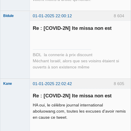
01-01-2025 22:00:12
8 604
Bidule
Re : [COVID-2N] Ite missa non est
Membre
Déconnecté
BiDL la connerie à prix discount
Méchant Israël, alors que ses voisins étaient si
ouverts à son existence même
01-01-2025 22:02:42
8 605
Kane
Re : [COVID-2N] Ite missa non est
Bouteille
HA oui, le célèbre journal international
déviant de 2L
aboluowang.com, toutes les excuses d'avoir remis
Déconnecté
en cause ce tweet.