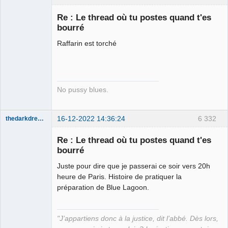
Re : Le thread où tu postes quand t'es
bourré
Porn to be
alive ⛧
Raffarin est torché
Connecté
No pussy blues.
16-12-2022 14:36:24
6 332
thedarkdreamer
Re : Le thread où tu postes quand t'es
bourré
Juste pour dire que je passerai ce soir vers 20h
Bon appétit
heure de Paris. Histoire de pratiquer la
bien sûr ⛧
préparation de Blue Lagoon.
Déconnecté
"J’appartiens donc à la justice, dit l’abbé. Dès lors,