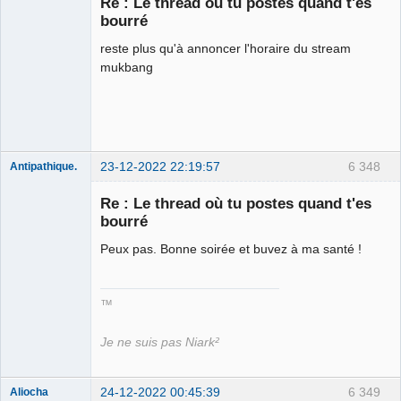
Re : Le thread où tu postes quand t'es
bourré
Le plus con
d'entre nous
reste plus qu'à annoncer l'horaire du stream
Connecté
mukbang
23-12-2022 22:19:57
6 348
Antipathique.
Re : Le thread où tu postes quand t'es
bourré
Roi du Peuple
des Merdes
Peux pas. Bonne soirée et buvez à ma santé !
⛧☣✓
Déconnecté
™
Je ne suis pas Niark²
24-12-2022 00:45:39
6 349
Aliocha