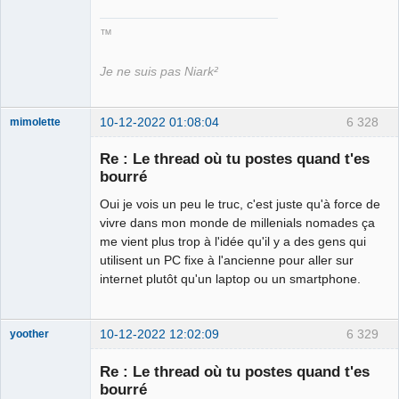
™
Je ne suis pas Niark²
10-12-2022 01:08:04
6 328
mimolette
Re : Le thread où tu postes quand t'es
bourré
Mimo-bi-dick
Oui je vois un peu le truc, c'est juste qu'à force de
Déconnecté
vivre dans mon monde de millenials nomades ça
me vient plus trop à l'idée qu'il y a des gens qui
utilisent un PC fixe à l'ancienne pour aller sur
internet plutôt qu'un laptop ou un smartphone.
10-12-2022 12:02:09
6 329
yoother
Re : Le thread où tu postes quand t'es
bourré