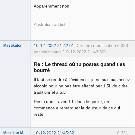
Apparemment non
yother ⛧
Déconnecté
Australian addict
10-12-2022 21:42:01
Dernière modification
6 330
Mastikator
par Mastikator (10-12-2022 21:43:30)
Re : Le thread où tu postes quand t'es
bourré
Le plus con
d'entre nous
Il faut se rendre à l'évidence : je ne suis pas assez
Connecté
alcoolo pour ne pas être affecté par 1,5L de cidre
traditionnel à 5,5°.
Reste que... avec 1 L dans le gosier, on
commence à remarquer la douceur de ce qui
reste.
10-12-2022 21:45:32
6 331
Monsieur Maurice