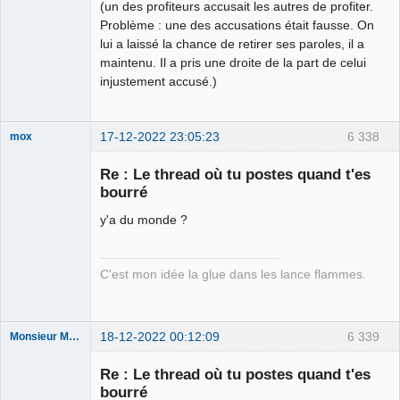
(un des profiteurs accusait les autres de profiter.
Problème : une des accusations était fausse. On
lui a laissé la chance de retirer ses paroles, il a
maintenu. Il a pris une droite de la part de celui
injustement accusé.)
17-12-2022 23:05:23
6 338
mox
Re : Le thread où tu postes quand t'es
bourré
we are the 1%
y'a du monde ?
Déconnecté
C'est mon idée la glue dans les lance flammes.
18-12-2022 00:12:09
6 339
Monsieur Maurice
Re : Le thread où tu postes quand t'es
bourré
Porn to be