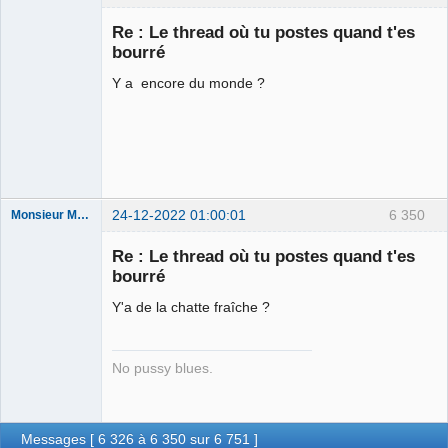
Halal Bundy
Re : Le thread où tu postes quand t'es
⛧
bourré
Déconnecté
Y a encore du monde ?
24-12-2022 01:00:01
6 350
Monsieur Maurice
Re : Le thread où tu postes quand t'es
bourré
Porn to be
alive ⛧
Y'a de la chatte fraîche ?
Connecté
No pussy blues.
Messages [ 6 326 à 6 350 sur 6 751 ]