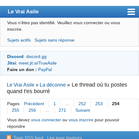
Le Vrai Asile
Vous n’êtes pas identifié.
Veuillez vous connecter ou vous
Accueil
inscrire.
Accueil des bourré(e)s
Sujets actifs
Sujets sans réponse
Forum
Discord
:
discord.gg
Membres
Jitsi
:
meet.jit.si/TrueAsile
Règles
Faire un don :
PayPal
Chercher
»
Le thread où tu postes
Le Vrai Asile
»
La déconne
quand t'es bourré
S’inscrire
Connexion
Pages
Précédent
1
…
252
253
254
255
256
…
271
Suivant
Vous devez
vous connecter
ou
vous inscrire
pour pouvoir
répondre
Topic RSS feed
Lire pour toujours