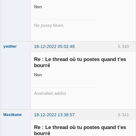
alive ⛧
Non
Connecté
No pussy blues.
18-12-2022 05:02:48
6 340
yoother
Re : Le thread où tu postes quand t'es
bourré
Non
yother ⛧
Déconnecté
Australian addict
18-12-2022 13:38:57
6 341
Mastikator
Re : Le thread où tu postes quand t'es
bourré