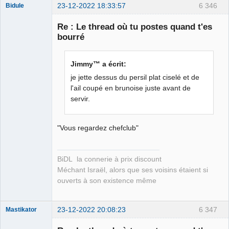
23-12-2022 18:33:57
6 346
Bidule
Re : Le thread où tu postes quand t'es
bourré
Membre
Jimmy™ a écrit:
Déconnecté
je jette dessus du persil plat ciselé et de
l'ail coupé en brunoise juste avant de
servir.
"Vous regardez chefclub"
BiDL la connerie à prix discount
Méchant Israël, alors que ses voisins étaient si
ouverts à son existence même
23-12-2022 20:08:23
6 347
Mastikator