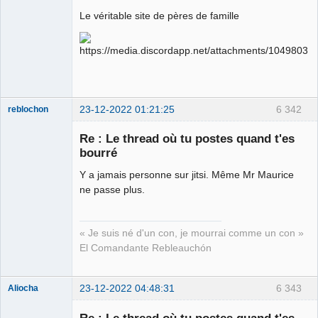
Le plus con
d'entre nous
Le véritable site de pères de famille
Connecté
23-12-2022 01:21:25
6 342
reblochon
Re : Le thread où tu postes quand t'es
bourré
Y a jamais personne sur jitsi. Même Mr Maurice
Les malheurs
du sophisme
ne passe plus.
⛧
Déconnecté
« Je suis né d'un con, je mourrai comme un con »
El Comandante Rebleauchón
23-12-2022 04:48:31
6 343
Aliocha
Halal Bundy
Re : Le thread où tu postes quand t'es
⛧