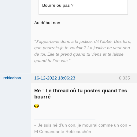
Bourré ou pas ?
Déconnecté
Au début non.
"J’appartiens donc à la justice, dit l’abbé. Dès lors,
que pourrais-je te vouloir ? La justice ne veut rien
de toi. Elle te prend quand tu viens et te laisse
quand tu t’en vas."
16-12-2022 18:06:23
6 335
reblochon
Re : Le thread où tu postes quand t'es
bourré
Les malheurs
du sophisme
⛧
Déconnecté
« Je suis né d'un con, je mourrai comme un con »
El Comandante Rebleauchón