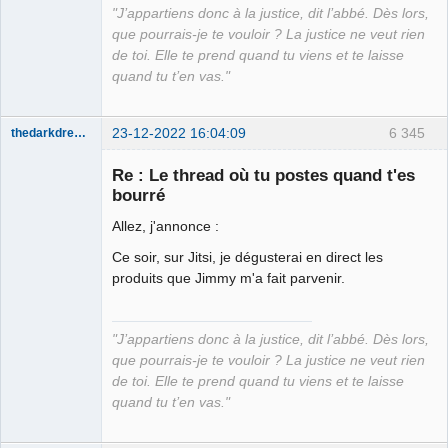
"J’appartiens donc à la justice, dit l’abbé. Dès lors,
que pourrais-je te vouloir ? La justice ne veut rien
de toi. Elle te prend quand tu viens et te laisse
quand tu t’en vas."
23-12-2022 16:04:09
6 345
thedarkdreamer
Re : Le thread où tu postes quand t'es
bourré
Allez, j'annonce :
Bon appétit
bien sûr ⛧
Ce soir, sur Jitsi, je dégusterai en direct les
Déconnecté
produits que Jimmy m'a fait parvenir.
"J’appartiens donc à la justice, dit l’abbé. Dès lors,
que pourrais-je te vouloir ? La justice ne veut rien
de toi. Elle te prend quand tu viens et te laisse
quand tu t’en vas."