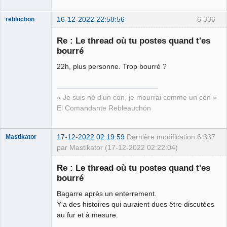
16-12-2022 22:58:56
6 336
reblochon
Re : Le thread où tu postes quand t'es
bourré
22h, plus personne. Trop bourré ?
Les malheurs
du sophisme
⛧
Déconnecté
« Je suis né d'un con, je mourrai comme un con »
El Comandante Rebleauchón
17-12-2022 02:19:59
Dernière modification
6 337
Mastikator
par Mastikator (17-12-2022 02:22:04)
Re : Le thread où tu postes quand t'es
bourré
Le plus con
d'entre nous
Bagarre après un enterrement.
Connecté
Y'a des histoires qui auraient dues être discutées
au fur et à mesure.