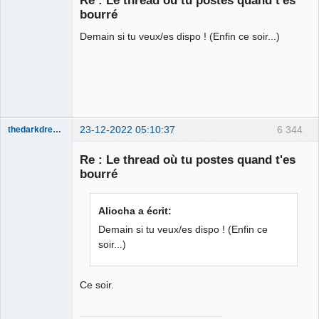
bourré
Déconnecté
Demain si tu veux/es dispo ! (Enfin ce soir...)
23-12-2022 05:10:37
6 344
thedarkdreamer
Re : Le thread où tu postes quand t'es
bourré
Bon appétit
Aliocha a écrit:
bien sûr ⛧
Demain si tu veux/es dispo ! (Enfin ce
Déconnecté
soir...)
Ce soir.