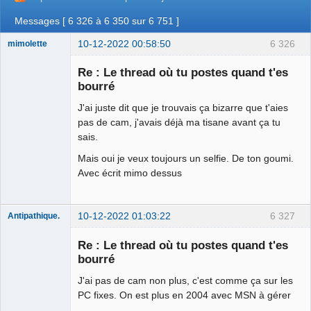
Messages [ 6 326 à 6 350 sur 6 751 ]
10-12-2022 00:58:50
6 326
mimolette
Re : Le thread où tu postes quand t'es
bourré
Mimo-bi-dick
J'ai juste dit que je trouvais ça bizarre que t'aies
Déconnecté
pas de cam, j'avais déjà ma tisane avant ça tu
sais.
Mais oui je veux toujours un selfie. De ton goumi.
Avec écrit mimo dessus
10-12-2022 01:03:22
6 327
Antipathique.
Re : Le thread où tu postes quand t'es
bourré
Roi du Peuple
des Merdes
J'ai pas de cam non plus, c'est comme ça sur les
⛧☣✓
PC fixes. On est plus en 2004 avec MSN à gérer
Déconnecté