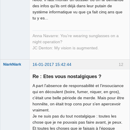
Déconnecté
des infos qu'ils ont déjà dans leur putain de
système informatique vu que ça fait cinq ans que
tu y es...
Anna Navarre: You're wearing sunglasses on a
night operation?
JC Denton: My vision is augmented.
16-01-2017 15:42:44
12
NiarkNiark
Re : Etes vous nostalgiques ?
A part l'absence de responsabilité et l'insouciance
petit paysan
qui en découlent (boire, fumer, niquer, en gros),
sans terre ⛧
c'était une belle période de merde. Mais pour être
honnête, on était trop cons pour s'en apercevoir
Déconnecté
vraiment.
Je ne suis pas du tout nostalgique : toutes les
chose que je ne pouvais pas faire avant, je peux.
Et toutes les choses que je faisais à l'époque