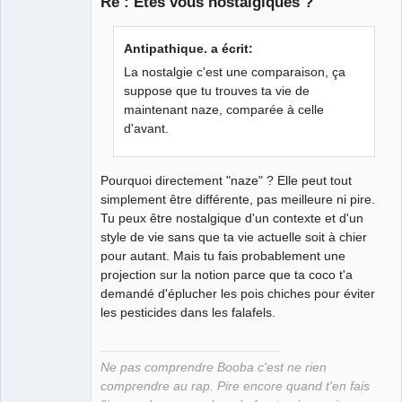
Re : Etes vous nostalgiques ?
Grand Roi des
Antipathique. a écrit:
Bolos ☭⛧☣✓
La nostalgie c'est une comparaison, ça
Connecté
suppose que tu trouves ta vie de
maintenant naze, comparée à celle
d'avant.
Pourquoi directement "naze" ? Elle peut tout
simplement être différente, pas meilleure ni pire.
Tu peux être nostalgique d'un contexte et d'un
style de vie sans que ta vie actuelle soit à chier
pour autant. Mais tu fais probablement une
projection sur la notion parce que ta coco t'a
demandé d'éplucher les pois chiches pour éviter
les pesticides dans les falafels.
Ne pas comprendre Booba c'est ne rien
comprendre au rap. Pire encore quand t'en fais