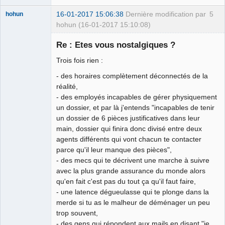
16-01-2017 15:06:38
Dernière modification par
5
hohun
hohun (16-01-2017 15:10:08)
Re : Etes vous nostalgiques ?
Trois fois rien :
Grand Roi des
- des horaires complètement déconnectés de la
Bolos ☭⛧☣✓
réalité,
Connecté
- des employés incapables de gérer physiquement
un dossier, et par là j'entends "incapables de tenir
un dossier de 6 pièces justificatives dans leur
main, dossier qui finira donc divisé entre deux
agents différents qui vont chacun te contacter
parce qu'il leur manque des pièces",
- des mecs qui te décrivent une marche à suivre
avec la plus grande assurance du monde alors
qu'en fait c'est pas du tout ça qu'il faut faire,
- une latence dégueulasse qui te plonge dans la
merde si tu as le malheur de déménager un peu
trop souvent,
- des gens qui répondent aux mails en disant "je