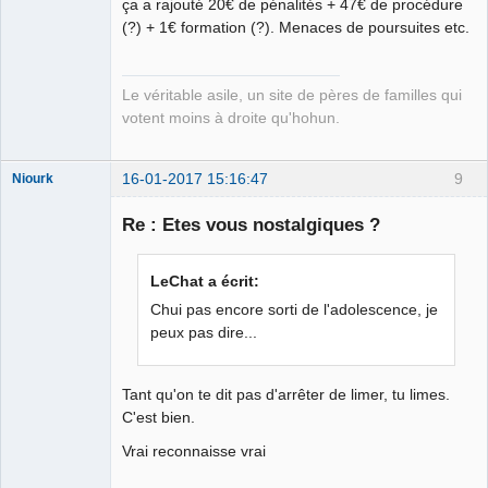
ça a rajouté 20€ de pénalités + 47€ de procédure
(?) + 1€ formation (?). Menaces de poursuites etc.
Le véritable asile, un site de pères de familles qui
votent moins à droite qu'hohun.
16-01-2017 15:16:47
9
Niourk
nioukr like
Re : Etes vous nostalgiques ?
Déconnecté
LeChat a écrit:
Chui pas encore sorti de l'adolescence, je
peux pas dire...
Tant qu'on te dit pas d'arrêter de limer, tu limes.
C'est bien.
Vrai reconnaisse vrai