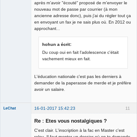
après m'avoir "écouté" proposé de m'envoyer le
nouveau mot de passe par courrier (à mon
ancienne adresse donc), puis j'ai du régler tout ça
en envoyant un fax je ne sais plus où. En 2012 ou
approchant...
hohun a écrit:
Du coup oui en fait l'adolescence c'était
vachement mieux en fait.
L'éducation nationale c'est pas les derniers à
demander de la paperasse de merde et je préfère
avoir un salaire.
16-01-2017 15:42:23
11
LeChat
Re : Etes vous nostalgiques ?
C'est clair. L'inscription à la fac en Master c'est
Tête de l'art ☭
relou. Il faut monter un dossier où on te demande