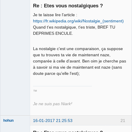
Re : Etes vous nostalgiques ?
Je te laisse lire l'article :
Roi du Peuple
des Merdes
https://fr.wikipedia.org/wiki/Nostalgie_(sentiment)
⛧☣✓
Quand t'es nostalgique, t'es triste, BREF TU
Déconnecté
DEPRIMES ENCULE.
La nostalgie c'est une comparaison, ça suppose
que tu trouves ta vie de maintenant naze,
comparée à celle d'avant. Ben oim je cherche pas
à savoir si ma vie de maintenant est naze (sans
doute parce qu'elle l'est);
™
Je ne suis pas Niark²
16-01-2017 21:25:53
21
hohun