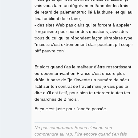
vais vous faire un dégrèvement/annuler les frais
de retard de paiement/truc lié à la thune" et qui au
final oublient de le faire,
- des sites Web pas clairs qui te forcent à appeler
l'organisme pour poser des questions, avec des
trous du cul qui te répondent façon ultrablasé type
"mais si c'est extrêmement clair pourtant pff soupir
pfff pauvre con".
Et alors quand t'as le malheur d'être ressortissant
européen arrivant en France c'est encore plus
drôle, à base de "je t'invente un numéro de sécu
fictif sur ton contrat de travail mais je vais pas te
dire qu'il est fictif, pour bien te retarder toutes tes
démarches de 2 mois".
Et ça c'est juste pour l'année passée.
Ne pas comprendre Booba c'est ne rien
comprendre au rap. Pire encore quand t'en fais