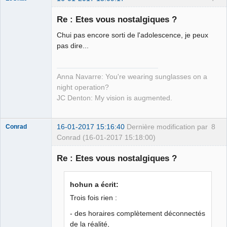
Re : Etes vous nostalgiques ?
Chui pas encore sorti de l'adolescence, je peux
Tête de l'art ☭
pas dire...
Déconnecté
Anna Navarre: You're wearing sunglasses on a
night operation?
JC Denton: My vision is augmented.
16-01-2017 15:16:40
Dernière modification par
8
Conrad
Conrad (16-01-2017 15:18:00)
Re : Etes vous nostalgiques ?
Free Van de
hohun a écrit:
Kamp ☣✓
Trois fois rien :
Déconnecté
- des horaires complètement déconnectés
de la réalité,