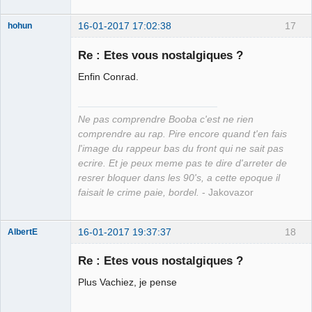
16-01-2017 17:02:38
17
hohun
Re : Etes vous nostalgiques ?
Enfin Conrad.
Grand Roi des
Bolos ☭⛧☣✓
Ne pas comprendre Booba c'est ne rien
Connecté
comprendre au rap. Pire encore quand t'en fais
l'image du rappeur bas du front qui ne sait pas
ecrire. Et je peux meme pas te dire d'arreter de
resrer bloquer dans les 90's, a cette epoque il
faisait le crime paie, bordel.
- Jakovazor
16-01-2017 19:37:37
18
AlbertE
Re : Etes vous nostalgiques ?
Plus Vachiez, je pense
a.k.a. riatre
Déconnecté