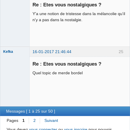
Re : Etes vous nostalgiques ?
Y'a une notion de tristesse dans la mélancolie qu'il
Chaud ca-
n'y a pas dans la nostalgie.
chaos
Déconnecté
16-01-2017 21:46:44
25
Kefka
Re : Etes vous nostalgiques ?
Quel topic de merde bordel
Courgette d'or
2014 ⛧☣✓
Déconnecté
Messages [ 1 à 25 sur 50 ]
Pages
1
2
Suivant
Vous devez
vous connecter
ou
vous inscrire
pour pouvoir