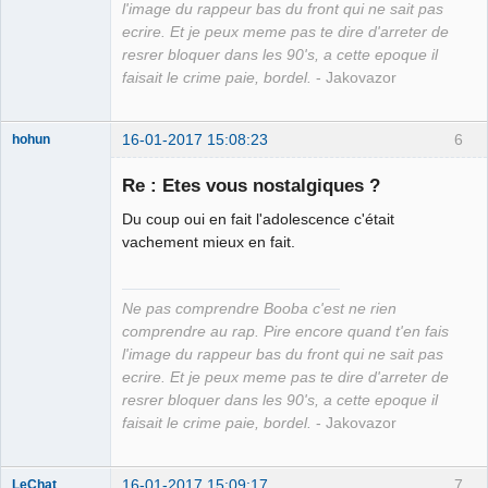
l'image du rappeur bas du front qui ne sait pas
ecrire. Et je peux meme pas te dire d'arreter de
resrer bloquer dans les 90's, a cette epoque il
faisait le crime paie, bordel.
- Jakovazor
16-01-2017 15:08:23
6
hohun
Re : Etes vous nostalgiques ?
Du coup oui en fait l'adolescence c'était
Grand Roi des
vachement mieux en fait.
Bolos ☭⛧☣✓
Connecté
Ne pas comprendre Booba c'est ne rien
comprendre au rap. Pire encore quand t'en fais
l'image du rappeur bas du front qui ne sait pas
ecrire. Et je peux meme pas te dire d'arreter de
resrer bloquer dans les 90's, a cette epoque il
faisait le crime paie, bordel.
- Jakovazor
16-01-2017 15:09:17
7
LeChat