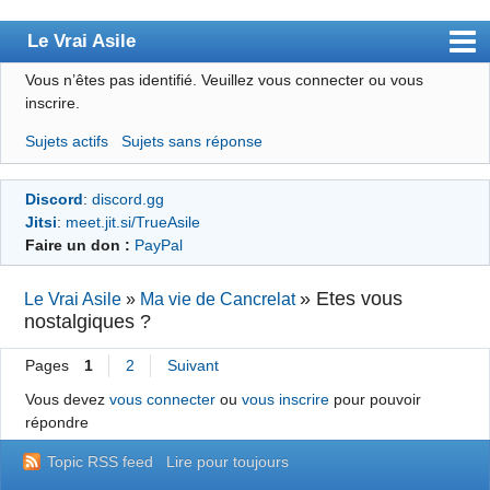
Le Vrai Asile
Vous n’êtes pas identifié.
Veuillez vous connecter ou vous
Accueil
inscrire.
Accueil des bourré(e)s
Sujets actifs
Sujets sans réponse
Forum
Discord
:
discord.gg
Membres
Jitsi
:
meet.jit.si/TrueAsile
Règles
Faire un don :
PayPal
Chercher
»
Etes vous
Le Vrai Asile
»
Ma vie de Cancrelat
nostalgiques ?
S’inscrire
Connexion
Pages
1
2
Suivant
Vous devez
vous connecter
ou
vous inscrire
pour pouvoir
répondre
Topic RSS feed
Lire pour toujours