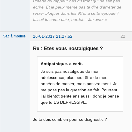
l'image du rappeur bas du front qui ne sait pas
ecrire. Et je peux meme pas te dire d'arreter de
resrer bloquer dans les 90's, a cette epoque il
faisait le crime paie, bordel.
- Jakovazor
16-01-2017 21:27:52
22
Sac à mouille
Re : Etes vous nostalgiques ?
rootkit
Antipathique. a écrit:
Déconnecté
Je suis pas nostalgique de mon
adolescence, plus peut être de mes
années de master, mais pas vraiment. Je
me pose pas la question en fait. Pourtant
j'ai bientôt trente ans aussi, donc je pense
que tu ES DEPRESSIVE.
Je te dois combien pour ce diagnostic ?