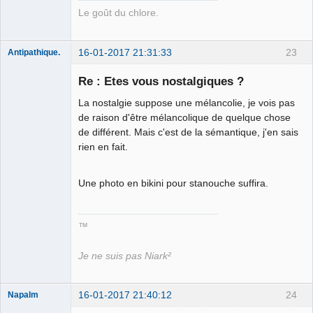
Le goût du chlore.
16-01-2017 21:31:33
23
Antipathique.
Re : Etes vous nostalgiques ?
La nostalgie suppose une mélancolie, je vois pas
Roi du Peuple
des Merdes
de raison d'être mélancolique de quelque chose
⛧☣✓
de différent. Mais c'est de la sémantique, j'en sais
Déconnecté
rien en fait.
Une photo en bikini pour stanouche suffira.
™
Je ne suis pas Niark²
16-01-2017 21:40:12
24
Napalm