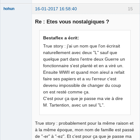
16-01-2017 16:58:40
15
hohun
Re : Etes vous nostalgiques ?
Grand Roi des
Bestaflex a écrit:
Bolos ☭⛧☣✓
True story : j'ai un nom que l'on écrirait
Connecté
naturellement avec deux "L" sauf que
quelque part dans l'entre deux Guerre un
fonctionnaire s'est planté et en a viré un.
Ensuite WWII et quand mon aïeul a refait
faire ses papiers et a vu l'erreur c'est
devenu impossible de changer du coup
on est resté comme ça.
C'est pour ça que je passe ma vie à dire
M. Tartention, avec un seul "L".
True story : probablement pour la même raison et
à la même époque, mon nom de famille est passé
de "-er" à "-ez". Et c'est pour ça que je passe ma