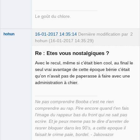
Le goût du chlore.
16-01-2017 14:35:14
Dernière modification par
2
hohun
hohun (16-01-2017 14:35:29)
Re : Etes vous nostalgiques ?
Avec le recul, même si c'était bien cool, au final le
Grand Roi des
seul vrai avantage de cette époque bénie c'était
Bolos ☭⛧☣✓
qu'on n'avait pas de paperasse à faire avec une
administration à chier.
Connecté
Ne pas comprendre Booba c'est ne rien
comprendre au rap. Pire encore quand t'en fais
l'image du rappeur bas du front qui ne sait pas
ecrire. Et je peux meme pas te dire d'arreter de
resrer bloquer dans les 90's, a cette epoque il
faisait le crime paie, bordel.
- Jakovazor