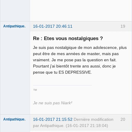
16-01-2017 20:46:11
19
Antipathique.
Re : Etes vous nostalgiques ?
Je suis pas nostalgique de mon adolescence, plus
Roi du Peuple
des Merdes
peut être de mes années de master, mais pas
⛧☣✓
vraiment. Je me pose pas la question en fait.
Déconnecté
Pourtant j'ai bientôt trente ans aussi, donc je
pense que tu ES DEPRESSIVE.
™
Je ne suis pas Niark²
16-01-2017 21:15:52
Dernière modification
20
Antipathique.
par Antipathique. (16-01-2017 21:18:04)