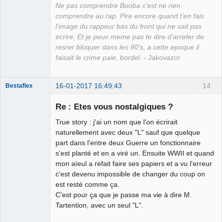
Ne pas comprendre Booba c'est ne rien
comprendre au rap. Pire encore quand t'en fais
l'image du rappeur bas du front qui ne sait pas
ecrire. Et je peux meme pas te dire d'arreter de
resrer bloquer dans les 90's, a cette epoque il
faisait le crime paie, bordel.
- Jakovazor
16-01-2017 16:49:43
14
Bestaflex
Re : Etes vous nostalgiques ?
True story : j'ai un nom que l'on écrirait
Hernie fiscale
naturellement avec deux "L" sauf que quelque
⛧ ☣✓
part dans l'entre deux Guerre un fonctionnaire
s'est planté et en a viré un. Ensuite WWII et quand
Déconnecté
mon aïeul a refait faire ses papiers et a vu l'erreur
c'est devenu impossible de changer du coup on
est resté comme ça.
C'est pour ça que je passe ma vie à dire M.
Tartention, avec un seul "L".