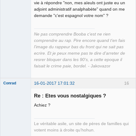
vie à répondre "non, mes aïeuls ont juste eu un
adjoint administratif analphabète" quand on me
demande "c'est espagnol votre nom" ?
Ne pas comprendre Booba c'est ne rien
comprendre au rap. Pire encore quand t'en fais
l'image du rappeur bas du front qui ne sait pas
ecrire. Et je peux meme pas te dire d'arreter de
resrer bloquer dans les 90's, a cette epoque il
faisait le crime paie, bordel.
- Jakovazor
16-01-2017 17:01:32
16
Conrad
Re : Etes vous nostalgiques ?
Achiez ?
Free Van de
Kamp ☣✓
Déconnecté
Le véritable asile, un site de pères de familles qui
votent moins à droite qu'hohun.