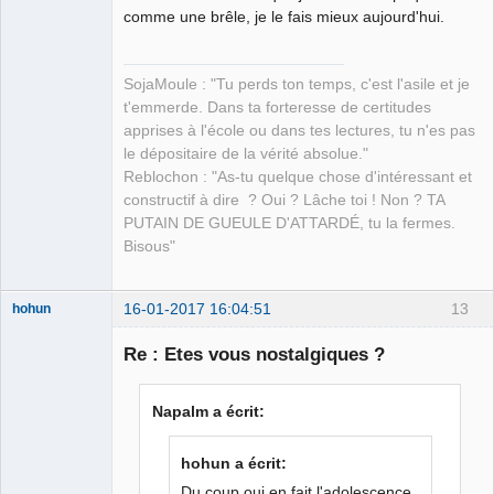
comme une brêle, je le fais mieux aujourd'hui.
SojaMoule : "Tu perds ton temps, c'est l'asile et je
t'emmerde. Dans ta forteresse de certitudes
apprises à l'école ou dans tes lectures, tu n'es pas
le dépositaire de la vérité absolue."
Reblochon : "As-tu quelque chose d'intéressant et
constructif à dire ? Oui ? Lâche toi ! Non ? TA
PUTAIN DE GUEULE D'ATTARDÉ, tu la fermes.
Bisous"
16-01-2017 16:04:51
13
hohun
Re : Etes vous nostalgiques ?
Grand Roi des
Napalm a écrit:
Bolos ☭⛧☣✓
Connecté
hohun a écrit:
Du coup oui en fait l'adolescence