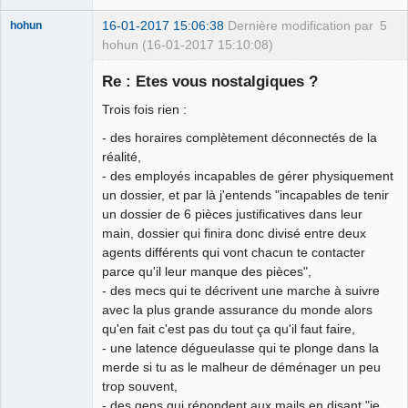
16-01-2017 15:06:38
Dernière modification par
5
hohun
hohun (16-01-2017 15:10:08)
Re : Etes vous nostalgiques ?
Trois fois rien :
Grand Roi des
- des horaires complètement déconnectés de la
Bolos ☭⛧☣✓
réalité,
Déconnecté
- des employés incapables de gérer physiquement
un dossier, et par là j'entends "incapables de tenir
un dossier de 6 pièces justificatives dans leur
main, dossier qui finira donc divisé entre deux
agents différents qui vont chacun te contacter
parce qu'il leur manque des pièces",
- des mecs qui te décrivent une marche à suivre
avec la plus grande assurance du monde alors
qu'en fait c'est pas du tout ça qu'il faut faire,
- une latence dégueulasse qui te plonge dans la
merde si tu as le malheur de déménager un peu
trop souvent,
- des gens qui répondent aux mails en disant "je