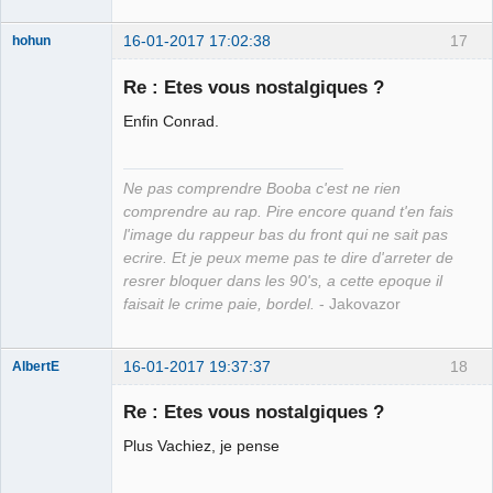
16-01-2017 17:02:38
17
hohun
Re : Etes vous nostalgiques ?
Enfin Conrad.
Grand Roi des
Bolos ☭⛧☣✓
Ne pas comprendre Booba c'est ne rien
Déconnecté
comprendre au rap. Pire encore quand t'en fais
l'image du rappeur bas du front qui ne sait pas
ecrire. Et je peux meme pas te dire d'arreter de
resrer bloquer dans les 90's, a cette epoque il
faisait le crime paie, bordel.
- Jakovazor
16-01-2017 19:37:37
18
AlbertE
Re : Etes vous nostalgiques ?
Plus Vachiez, je pense
a.k.a. riatre
Déconnecté