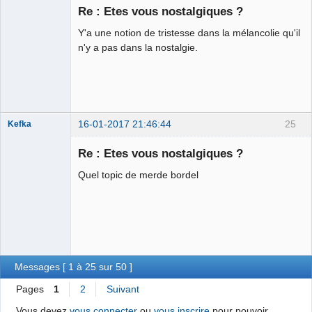
Re : Etes vous nostalgiques ?
Y'a une notion de tristesse dans la mélancolie qu'il
Chaud ca-
n'y a pas dans la nostalgie.
chaos
Déconnecté
16-01-2017 21:46:44
25
Kefka
Re : Etes vous nostalgiques ?
Quel topic de merde bordel
Courgette d'or
2014 ⛧☣✓
Déconnecté
Messages [ 1 à 25 sur 50 ]
Pages
1
2
Suivant
Vous devez
vous connecter
ou
vous inscrire
pour pouvoir