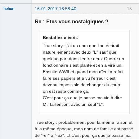
16-01-2017 16:58:40
15
hohun
Re : Etes vous nostalgiques ?
Grand Roi des
Bestaflex a écrit:
Bolos ☭⛧☣✓
True story : j'ai un nom que l'on écrirait
Déconnecté
naturellement avec deux "L" sauf que
quelque part dans l'entre deux Guerre un
fonctionnaire s'est planté et en a viré un.
Ensuite WWII et quand mon aïeul a refait
faire ses papiers et a vu l'erreur c'est
devenu impossible de changer du coup
on est resté comme ça.
C'est pour ça que je passe ma vie à dire
M. Tartention, avec un seul "L".
True story : probablement pour la même raison et
à la même époque, mon nom de famille est passé
de "-er" à "-ez". Et c'est pour ça que je passe ma