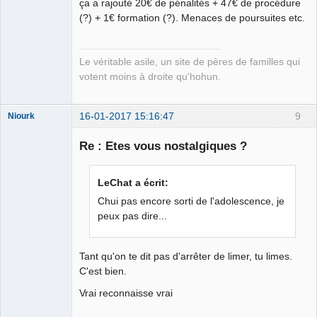
ça a rajouté 20€ de pénalités + 47€ de procédure
(?) + 1€ formation (?). Menaces de poursuites etc.
Le véritable asile, un site de pères de familles qui
votent moins à droite qu'hohun.
16-01-2017 15:16:47
9
Niourk
nioukr like
Re : Etes vous nostalgiques ?
Déconnecté
LeChat a écrit:
Chui pas encore sorti de l'adolescence, je
peux pas dire...
Tant qu'on te dit pas d'arrêter de limer, tu limes.
C'est bien.
Vrai reconnaisse vrai