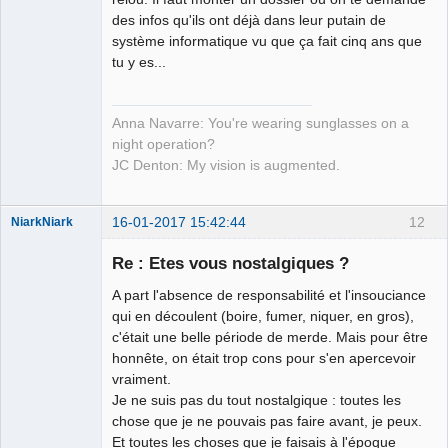
Déconnecté
des infos qu'ils ont déjà dans leur putain de
système informatique vu que ça fait cinq ans que
tu y es...
Anna Navarre: You're wearing sunglasses on a
night operation?
JC Denton: My vision is augmented.
16-01-2017 15:42:44
12
NiarkNiark
Re : Etes vous nostalgiques ?
A part l'absence de responsabilité et l'insouciance
petit paysan
qui en découlent (boire, fumer, niquer, en gros),
sans terre ⛧
c'était une belle période de merde. Mais pour être
honnête, on était trop cons pour s'en apercevoir
Déconnecté
vraiment.
Je ne suis pas du tout nostalgique : toutes les
chose que je ne pouvais pas faire avant, je peux.
Et toutes les choses que je faisais à l'époque