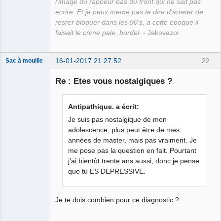
l'image du rappeur bas du front qui ne sait pas
ecrire. Et je peux meme pas te dire d'arreter de
resrer bloquer dans les 90's, a cette epoque il
faisait le crime paie, bordel.
- Jakovazor
16-01-2017 21:27:52
22
Sac à mouille
Re : Etes vous nostalgiques ?
rootkit
Antipathique. a écrit:
Déconnecté
Je suis pas nostalgique de mon
adolescence, plus peut être de mes
années de master, mais pas vraiment. Je
me pose pas la question en fait. Pourtant
j'ai bientôt trente ans aussi, donc je pense
que tu ES DEPRESSIVE.
Je te dois combien pour ce diagnostic ?