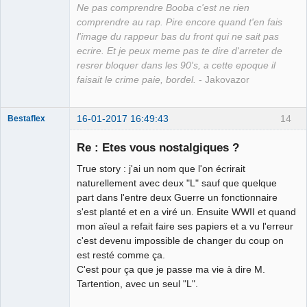
Ne pas comprendre Booba c'est ne rien
comprendre au rap. Pire encore quand t'en fais
l'image du rappeur bas du front qui ne sait pas
ecrire. Et je peux meme pas te dire d'arreter de
resrer bloquer dans les 90's, a cette epoque il
faisait le crime paie, bordel.
- Jakovazor
16-01-2017 16:49:43
14
Bestaflex
Re : Etes vous nostalgiques ?
True story : j'ai un nom que l'on écrirait
Hernie fiscale
naturellement avec deux "L" sauf que quelque
⛧ ☣✓
part dans l'entre deux Guerre un fonctionnaire
s'est planté et en a viré un. Ensuite WWII et quand
Déconnecté
mon aïeul a refait faire ses papiers et a vu l'erreur
c'est devenu impossible de changer du coup on
est resté comme ça.
C'est pour ça que je passe ma vie à dire M.
Tartention, avec un seul "L".