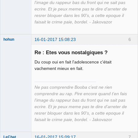
l'image du rappeur bas du front qui ne sait pas
ecrire. Et je peux meme pas te dire d'arreter de
resrer bloquer dans les 90's, a cette epoque il
faisait le crime paie, bordel.
- Jakovazor
16-01-2017 15:08:23
6
hohun
Re : Etes vous nostalgiques ?
Du coup oui en fait l'adolescence c'était
Grand Roi des
vachement mieux en fait.
Bolos ☭⛧☣✓
Déconnecté
Ne pas comprendre Booba c'est ne rien
comprendre au rap. Pire encore quand t'en fais
l'image du rappeur bas du front qui ne sait pas
ecrire. Et je peux meme pas te dire d'arreter de
resrer bloquer dans les 90's, a cette epoque il
faisait le crime paie, bordel.
- Jakovazor
16-01-2017 15:09:17
7
LeChat