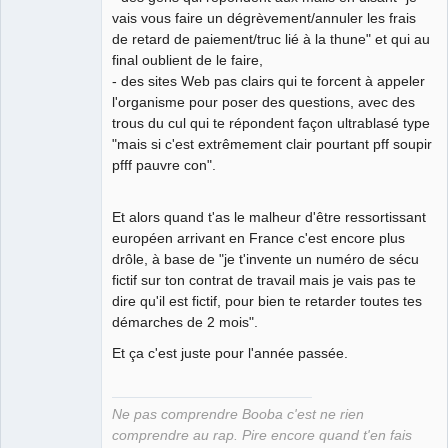
vais vous faire un dégrèvement/annuler les frais
de retard de paiement/truc lié à la thune" et qui au
final oublient de le faire,
- des sites Web pas clairs qui te forcent à appeler
l'organisme pour poser des questions, avec des
trous du cul qui te répondent façon ultrablasé type
"mais si c'est extrêmement clair pourtant pff soupir
pfff pauvre con".
Et alors quand t'as le malheur d'être ressortissant
européen arrivant en France c'est encore plus
drôle, à base de "je t'invente un numéro de sécu
fictif sur ton contrat de travail mais je vais pas te
dire qu'il est fictif, pour bien te retarder toutes tes
démarches de 2 mois".
Et ça c'est juste pour l'année passée.
Ne pas comprendre Booba c'est ne rien
comprendre au rap. Pire encore quand t'en fais