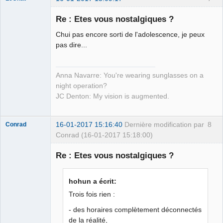
Re : Etes vous nostalgiques ?
Chui pas encore sorti de l'adolescence, je peux
Tête de l'art ☭
pas dire...
Déconnecté
Anna Navarre: You're wearing sunglasses on a
night operation?
JC Denton: My vision is augmented.
16-01-2017 15:16:40
Dernière modification par
8
Conrad
Conrad (16-01-2017 15:18:00)
Re : Etes vous nostalgiques ?
Free Van de
hohun a écrit:
Kamp ☣✓
Trois fois rien :
Déconnecté
- des horaires complètement déconnectés
de la réalité,