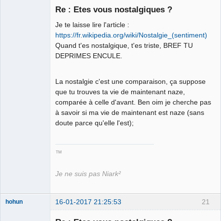
Re : Etes vous nostalgiques ?
Je te laisse lire l'article :
Roi du Peuple
des Merdes
https://fr.wikipedia.org/wiki/Nostalgie_(sentiment)
⛧☣✓
Quand t'es nostalgique, t'es triste, BREF TU
Déconnecté
DEPRIMES ENCULE.
La nostalgie c'est une comparaison, ça suppose
que tu trouves ta vie de maintenant naze,
comparée à celle d'avant. Ben oim je cherche pas
à savoir si ma vie de maintenant est naze (sans
doute parce qu'elle l'est);
™
Je ne suis pas Niark²
16-01-2017 21:25:53
21
hohun