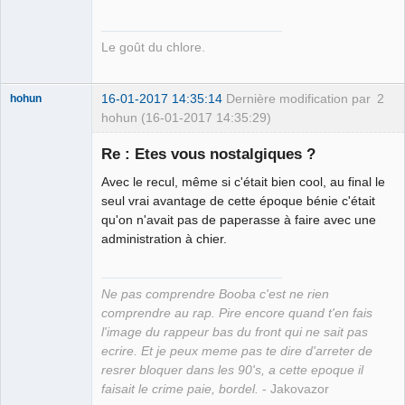
Le goût du chlore.
16-01-2017 14:35:14
Dernière modification par
2
hohun
hohun (16-01-2017 14:35:29)
Re : Etes vous nostalgiques ?
Avec le recul, même si c'était bien cool, au final le
Grand Roi des
seul vrai avantage de cette époque bénie c'était
Bolos ☭⛧☣✓
qu'on n'avait pas de paperasse à faire avec une
administration à chier.
Déconnecté
Ne pas comprendre Booba c'est ne rien
comprendre au rap. Pire encore quand t'en fais
l'image du rappeur bas du front qui ne sait pas
ecrire. Et je peux meme pas te dire d'arreter de
resrer bloquer dans les 90's, a cette epoque il
faisait le crime paie, bordel.
- Jakovazor