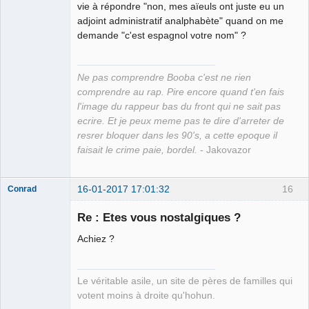
vie à répondre "non, mes aïeuls ont juste eu un
adjoint administratif analphabète" quand on me
demande "c'est espagnol votre nom" ?
Ne pas comprendre Booba c'est ne rien
comprendre au rap. Pire encore quand t'en fais
l'image du rappeur bas du front qui ne sait pas
ecrire. Et je peux meme pas te dire d'arreter de
resrer bloquer dans les 90's, a cette epoque il
faisait le crime paie, bordel.
- Jakovazor
16-01-2017 17:01:32
16
Conrad
Re : Etes vous nostalgiques ?
Achiez ?
Free Van de
Kamp ☣✓
Déconnecté
Le véritable asile, un site de pères de familles qui
votent moins à droite qu'hohun.