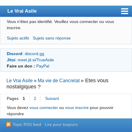
Le Vrai Asile
Vous n’êtes pas identifié.
Veuillez vous connecter ou vous
Accueil
inscrire.
Accueil des bourré(e)s
Sujets actifs
Sujets sans réponse
Forum
Discord
:
discord.gg
Membres
Jitsi
:
meet.jit.si/TrueAsile
Règles
Faire un don :
PayPal
Chercher
»
Etes vous
Le Vrai Asile
»
Ma vie de Cancrelat
nostalgiques ?
S’inscrire
Connexion
Pages
1
2
Suivant
Vous devez
vous connecter
ou
vous inscrire
pour pouvoir
répondre
Topic RSS feed
Lire pour toujours