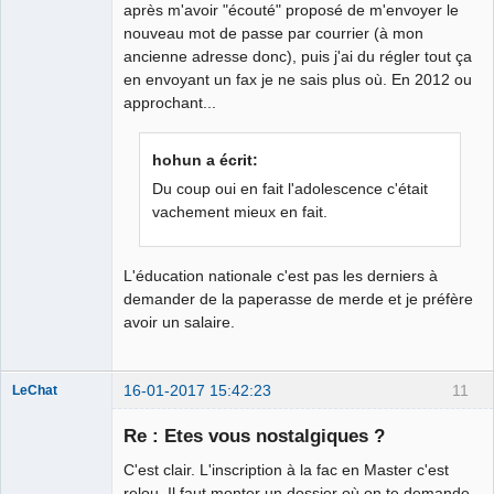
après m'avoir "écouté" proposé de m'envoyer le
nouveau mot de passe par courrier (à mon
ancienne adresse donc), puis j'ai du régler tout ça
en envoyant un fax je ne sais plus où. En 2012 ou
approchant...
hohun a écrit:
Du coup oui en fait l'adolescence c'était
vachement mieux en fait.
L'éducation nationale c'est pas les derniers à
demander de la paperasse de merde et je préfère
avoir un salaire.
16-01-2017 15:42:23
11
LeChat
Re : Etes vous nostalgiques ?
C'est clair. L'inscription à la fac en Master c'est
Tête de l'art ☭
relou. Il faut monter un dossier où on te demande