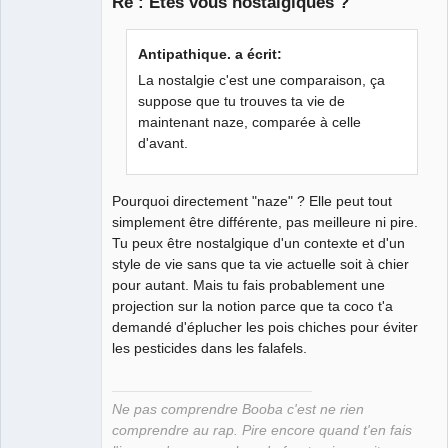
Re : Etes vous nostalgiques ?
Grand Roi des
Antipathique. a écrit:
Bolos ☭⛧☣✓
La nostalgie c'est une comparaison, ça
Déconnecté
suppose que tu trouves ta vie de
maintenant naze, comparée à celle
d'avant.
Pourquoi directement "naze" ? Elle peut tout
simplement être différente, pas meilleure ni pire.
Tu peux être nostalgique d'un contexte et d'un
style de vie sans que ta vie actuelle soit à chier
pour autant. Mais tu fais probablement une
projection sur la notion parce que ta coco t'a
demandé d'éplucher les pois chiches pour éviter
les pesticides dans les falafels.
Ne pas comprendre Booba c'est ne rien
comprendre au rap. Pire encore quand t'en fais