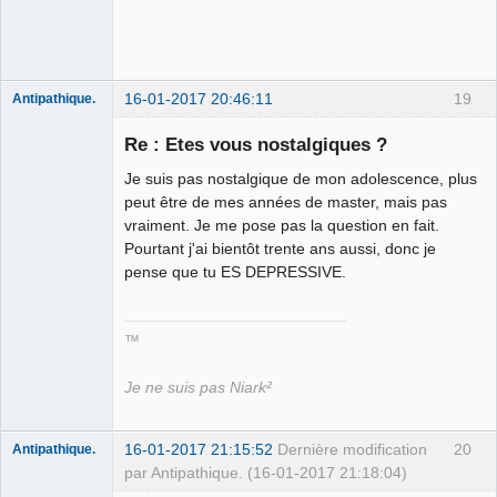
16-01-2017 20:46:11
19
Antipathique.
Re : Etes vous nostalgiques ?
Je suis pas nostalgique de mon adolescence, plus
Roi du Peuple
des Merdes
peut être de mes années de master, mais pas
⛧☣✓
vraiment. Je me pose pas la question en fait.
Déconnecté
Pourtant j'ai bientôt trente ans aussi, donc je
pense que tu ES DEPRESSIVE.
™
Je ne suis pas Niark²
16-01-2017 21:15:52
Dernière modification
20
Antipathique.
par Antipathique. (16-01-2017 21:18:04)