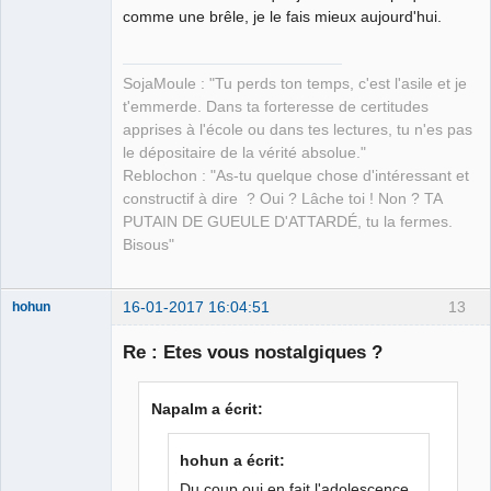
comme une brêle, je le fais mieux aujourd'hui.
SojaMoule : "Tu perds ton temps, c'est l'asile et je
t'emmerde. Dans ta forteresse de certitudes
apprises à l'école ou dans tes lectures, tu n'es pas
le dépositaire de la vérité absolue."
Reblochon : "As-tu quelque chose d'intéressant et
constructif à dire ? Oui ? Lâche toi ! Non ? TA
PUTAIN DE GUEULE D'ATTARDÉ, tu la fermes.
Bisous"
16-01-2017 16:04:51
13
hohun
Re : Etes vous nostalgiques ?
Grand Roi des
Napalm a écrit:
Bolos ☭⛧☣✓
Déconnecté
hohun a écrit:
Du coup oui en fait l'adolescence