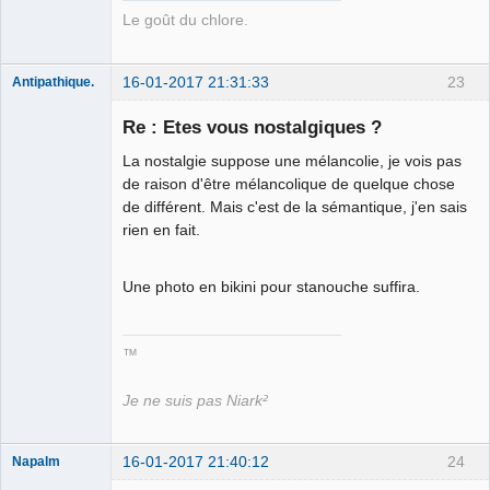
Le goût du chlore.
16-01-2017 21:31:33
23
Antipathique.
Re : Etes vous nostalgiques ?
La nostalgie suppose une mélancolie, je vois pas
Roi du Peuple
des Merdes
de raison d'être mélancolique de quelque chose
⛧☣✓
de différent. Mais c'est de la sémantique, j'en sais
Déconnecté
rien en fait.
Une photo en bikini pour stanouche suffira.
™
Je ne suis pas Niark²
16-01-2017 21:40:12
24
Napalm