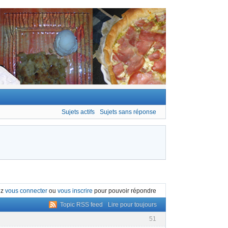
Sujets actifs
Sujets sans réponse
ez
vous connecter
ou
vous inscrire
pour pouvoir répondre
Topic RSS feed
Lire pour toujours
51