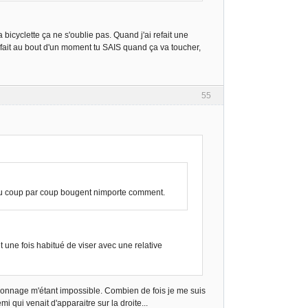
bicyclette ça ne s'oublie pas. Quand j'ai refait une
n fait au bout d'un moment tu SAIS quand ça va toucher,
55
s au coup par coup bougent nimporte comment.
 une fois habitué de viser avec une relative
ersonnage m'étant impossible. Combien de fois je me suis
i qui venait d'apparaitre sur la droite...