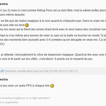
estra
(ou 2) mais si c'est comme Killing Floor (et ca doit l'être c'est la même boîte) alors
sans même épauler.
t ne file pas de malus magique à la noix quand tu n'épaules pas. Dans la vraie vie la
 sure elle ira droit
eu les seuls qui te filent des armes tirant droit avec le seul malus des crosshair non 
emps tu n'as même plus besoin de viser, tu sais où la balle va toucher en mode "à l
nne des moments bien jouissifs avec 5-6 zombies qu'on décapite en slow-mo. Ca doi
RO:)
 je déteste c'est justement le cône de dispersion magique. Quand je tire avec une mi
vois le tir partir sur les côtés...c'est direct -5 points sur le ressenti du jeu.
6:07
Dernière modification par LeChat (22-04-2013 22:06:17)
estra
s ce jeu avec un autre FPS à chaque fois
e wearing sunglasses on a night operation?
on is augmented.