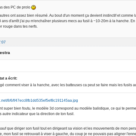
 pas des PC de prolo
autres ont assez bien résumé. Au bout d'un moment ça devient instinctif et comme la 
 3 ans d'arrêt j'ai pu m'enchaîner plusieurs mecs au fusil à ~10-20m à la hanche. E
er rouge dans tes nerfs.
7:07
estra
t a écrit:
gé comment viser à la hanche, avec les batteuses ca peut se faire mais les fusil
nt super bien foutu, le modèle 3d correspond au modèle balistique, ce qui te permet
 autre indicateur que la direction de ton fusil.
, sauf que diriger son fusil tout en dirigeant sa vision et les mouvements de mon p
te, mon fusil se retrouvait à viser à gauche, du coup je ne pouvais pas aligner l'ennem