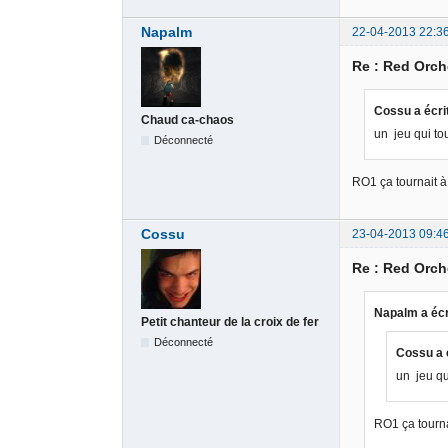
Napalm
22-04-2013 22:3
Re : Red Orch
Cossu a écri
Chaud ca-chaos
un jeu qui to
Déconnecté
RO1 ça tournait à
Cossu
23-04-2013 09:4
Re : Red Orch
Napalm a écr
Petit chanteur de la croix de fer
Déconnecté
Cossu a é
un jeu qu
RO1 ça tourna