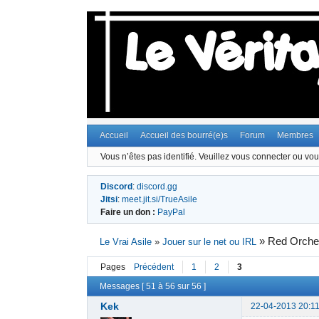
Accueil
Accueil des bourré(e)s
Forum
Membres
Vous n’êtes pas identifié.
Veuillez vous connecter ou vous
Discord
:
discord.gg
Jitsi
:
meet.jit.si/TrueAsile
Faire un don :
PayPal
»
Red Orche
Le Vrai Asile
»
Jouer sur le net ou IRL
Pages
Précédent
1
2
3
Messages [ 51 à 56 sur 56 ]
Kek
22-04-2013 20:11