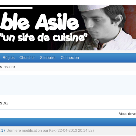
Règles
Chercher
S’inscrire
Connexion
 inscrire.
stra
Vous dev
:17
Dernière modification par Kek (22-04-2013 20:14:52)