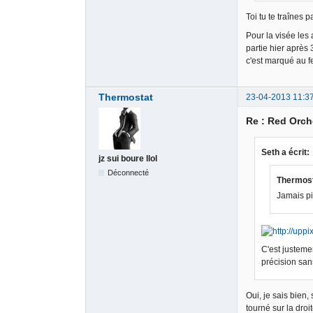
Toi tu te traînes
Pour la visée les 
partie hier après
c'est marqué au f
Thermostat
23-04-2013 11:3
Re : Red Orch
Seth a écrit:
jz sui boure llol
Déconnecté
Thermosta
Jamais pi
C'est justeme
précision sans
Oui, je sais bien
tourné sur la droi