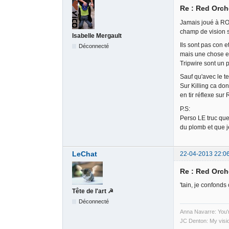
Re : Red Orch
Jamais joué à RO1 
champ de vision 
Isabelle Mergault
Ils sont pas con e
Déconnecté
mais une chose est
Tripwire sont un p
Sauf qu'avec le t
Sur Killing ca do
en tir réflexe sur 
P.S:
Perso LE truc que
du plomb et que je 
LeChat
22-04-2013 22:0
Re : Red Orch
'tain, je confond
Tête de l'art ☭
Déconnecté
Anna Navarre: You'r
JC Denton: My visi