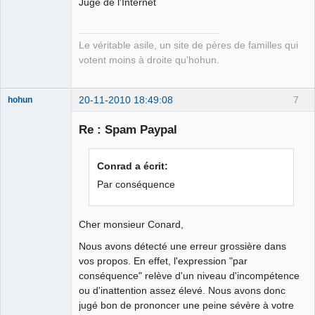
Juge de l'Internet
Le véritable asile, un site de pères de familles qui
votent moins à droite qu'hohun.
20-11-2010 18:49:08
7
hohun
Re : Spam Paypal
Grand Roi des
Conrad a écrit:
Bolos ☭⛧☣✓
Par conséquence
Déconnecté
Cher monsieur Conard,
Nous avons détecté une erreur grossière dans
vos propos. En effet, l'expression "par
conséquence" relève d'un niveau d'incompétence
ou d'inattention assez élevé. Nous avons donc
jugé bon de prononcer une peine sévère à votre