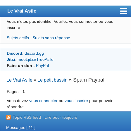
Le Vrai Asile
Vous n’êtes pas identifié.
Veuillez vous connecter ou vous
Accueil
inscrire.
Accueil des bourré(e)s
Sujets actifs
Sujets sans réponse
Forum
Discord
:
discord.gg
Membres
Jitsi
:
meet.jit.si/TrueAsile
Règles
Faire un don :
PayPal
Chercher
»
Spam Paypal
Le Vrai Asile
»
Le petit bassin
S’inscrire
Pages
1
Connexion
Vous devez
vous connecter
ou
vous inscrire
pour pouvoir
répondre
Topic RSS feed
Lire pour toujours
Messages [ 11 ]