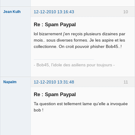
12-12-2010 13:16:43
10
Jean Kulh
Pied-noir
Re : Spam Paypal
Déconnecté
lol bizarrement j'en reçois plusieurs dizaines par
mois.. sous diverses formes. Je les aspire et les
collectionne. On croit pouvoir phisher Bob45..!
- Bob45, l'idole des asiliens pour toujours -
12-12-2010 13:31:48
11
Napalm
Re : Spam Paypal
Ta question est tellement lame qu'elle a invoquée
Chaud ca-
bob !
chaos
Déconnecté