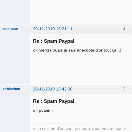
20-11-2010 16:21:11
4
compote
Membre
Re : Spam Paypal
Déconnecté
ok merci ( ouais je sais anecdote d'or tout ça...)
20-11-2010 16:42:00
5
reblochon
Re : Spam Paypal
oh putain !
Les malheurs
du sophisme
⛧
« Je suis né d'un con, je mourrai comme un con »