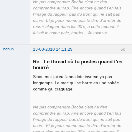
Ne pas comprendre Booba c'est ne rien
comprendre au rap. Pire encore quand t'en fais
l'image du rappeur bas du front qui ne sait pas
ecrire. Et je peux meme pas te dire d'arreter de
resrer bloquer dans les 90's, a cette epoque il
faisait le crime paie, bordel.
- Jakovazor
13-08-2010 14:11:29
60
hohun
Re : Le thread où tu postes quand t'es
bourré
Sinon moi j'ai vu l'anecdote inverse ya pas
Grand Roi des
longtemps. Le mec qui se barre en une soirée
Bolos ☭⛧☣✓
comme ça, craquage.
Déconnecté
Ne pas comprendre Booba c'est ne rien
comprendre au rap. Pire encore quand t'en fais
l'image du rappeur bas du front qui ne sait pas
ecrire. Et je peux meme pas te dire d'arreter de
resrer bloquer dans les 90's, a cette epoque il