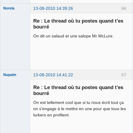
13-08-2010 14:39:26
66
Norela
Re : Le thread où tu postes quand t'es
bourré
On dit un salaud et une salope Mr McLure.
Je suis IDIOT
Déconnecté
13-08-2010 14:41:22
67
Napalm
Re : Le thread où tu postes quand t'es
bourré
On est tellement cool que si tu nous écrit tout ça
Chaud ca-
chaos
on s'engage à le mettre en une pour que tous les
Déconnecté
lurkers en profitent.