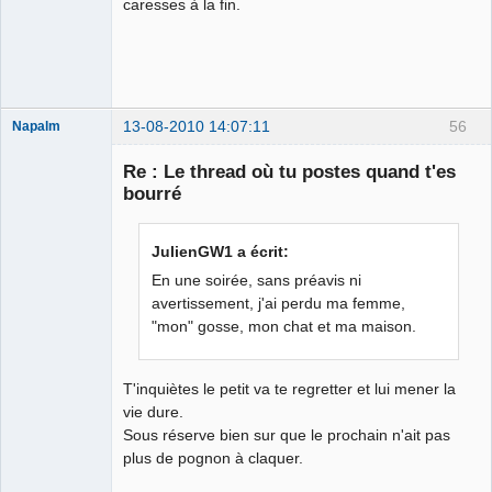
caresses à la fin.
Déconnecté
13-08-2010 14:07:11
56
Napalm
Re : Le thread où tu postes quand t'es
bourré
Chaud ca-
chaos
JulienGW1 a écrit:
Déconnecté
En une soirée, sans préavis ni
avertissement, j'ai perdu ma femme,
"mon" gosse, mon chat et ma maison.
T'inquiètes le petit va te regretter et lui mener la
vie dure.
Sous réserve bien sur que le prochain n'ait pas
plus de pognon à claquer.