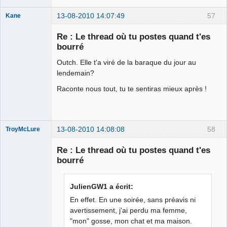
13-08-2010 14:07:49
57
Kane
Re : Le thread où tu postes quand t'es
bourré
Bouteille
déviant de 2L
Outch. Elle t'a viré de la baraque du jour au
Déconnecté
lendemain?
Raconte nous tout, tu te sentiras mieux après !
13-08-2010 14:08:08
58
TroyMcLure
Re : Le thread où tu postes quand t'es
bourré
Anthologiste
de la connerie
JulienGW1 a écrit:
Déconnecté
En effet. En une soirée, sans préavis ni
avertissement, j'ai perdu ma femme,
"mon" gosse, mon chat et ma maison.