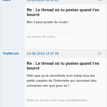
Re : Le thread où tu postes quand t'es
bourré
Ben il peut poster du mcdo !
Burne out
Déconnecté
La crème du crime.
13-08-2010 14:37:26
65
TroyMcLure
Re : Le thread où tu postes quand t'es
bourré
Hein que ça te réconforte mon salop tous tes
Anthologiste
de la connerie
petits copains de l'Internette qui racontent des
Déconnecté
conneries rien que pour toi !
Mais en vrai je m'en fous complètement