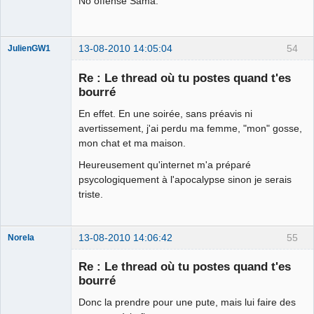
No offense Sama.
13-08-2010 14:05:04
54
JulienGW1
Re : Le thread où tu postes quand t'es
bourré
En effet. En une soirée, sans préavis ni
fake
avertissement, j'ai perdu ma femme, "mon" gosse,
Déconnecté
mon chat et ma maison.
Heureusement qu'internet m'a préparé
psycologiquement à l'apocalypse sinon je serais
triste.
13-08-2010 14:06:42
55
Norela
Re : Le thread où tu postes quand t'es
bourré
Donc la prendre pour une pute, mais lui faire des
Je suis IDIOT