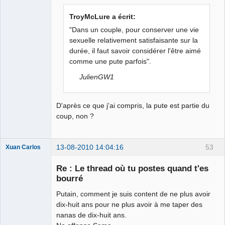
Je suis IDIOT
TroyMcLure a écrit:
Déconnecté
"Dans un couple, pour conserver une vie
sexuelle relativement satisfaisante sur la
durée, il faut savoir considérer l'être aimé
comme une pute parfois".
JulienGW1
D'après ce que j'ai compris, la pute est partie du
coup, non ?
13-08-2010 14:04:16
53
Xuan Carlos
Membre
Re : Le thread où tu postes quand t'es
Déconnecté
bourré
Putain, comment je suis content de ne plus avoir
dix-huit ans pour ne plus avoir à me taper des
nanas de dix-huit ans.