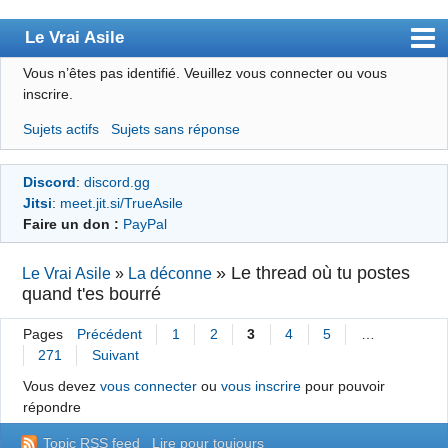
Le Vrai Asile
Vous n’êtes pas identifié.
Veuillez vous connecter ou vous
Accueil
inscrire.
Accueil des bourré(e)s
Sujets actifs
Sujets sans réponse
Forum
Discord
:
discord.gg
Membres
Jitsi
:
meet.jit.si/TrueAsile
Règles
Faire un don :
PayPal
Chercher
»
Le thread où tu postes
Le Vrai Asile
»
La déconne
quand t'es bourré
S’inscrire
Connexion
Pages
Précédent
1
2
3
4
5
…
271
Suivant
Vous devez
vous connecter
ou
vous inscrire
pour pouvoir
répondre
Topic RSS feed
Lire pour toujours