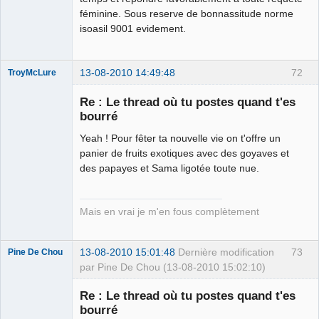
féminine. Sous reserve de bonnassitude norme
isoasil 9001 evidement.
13-08-2010 14:49:48
72
TroyMcLure
Re : Le thread où tu postes quand t'es
bourré
Yeah ! Pour fêter ta nouvelle vie on t'offre un
Anthologiste
de la connerie
panier de fruits exotiques avec des goyaves et
Déconnecté
des papayes et Sama ligotée toute nue.
Mais en vrai je m'en fous complètement
13-08-2010 15:01:48
Dernière modification
73
Pine De Chou
par Pine De Chou (13-08-2010 15:02:10)
Re : Le thread où tu postes quand t'es
bourré