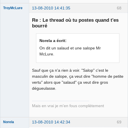
13-08-2010 14:41:35
68
TroyMcLure
Re : Le thread où tu postes quand t'es
bourré
Anthologiste
de la connerie
Norela a écrit:
Déconnecté
On dit un salaud et une salope Mr
McLure.
Sauf que ça n'a rien à voir. "Salop" c'est le
masculin de salope, ça veut dire "homme de petite
vertu" alors que "salaud" ça veut dire gros
dégueulasse.
Mais en vrai je m'en fous complètement
13-08-2010 14:42:34
69
Norela