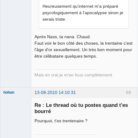
Heureusement qu'internet m'a préparé
psycologiquement à l'apocalypse sinon je
serais triste.
Après Nass, ta nana. Chaud.
Faut voir le bon côté des choses, la trentaine c'est
l'âge d'or sexuellement. Un très bon moment pour
être célibataire quelques temps.
Mais en vrai je m'en fous complètement
13-08-2010 14:10:31
59
hohun
Re : Le thread où tu postes quand t'es
bourré
Pourquoi, t'es trentenaire ?
Grand Roi des
Bolos ☭⛧☣✓
Déconnecté