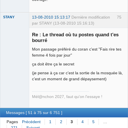
13-08-2010 15:13:17
Dernière modification
75
STANY
par STANY (13-08-2010 15:16:13)
Re : Le thread où tu postes quand t'es
bourré
Ethylo-
Mon passage préféré du coran c'est "Fais rire tes
différentialiste
femme 4 fois par jour"
Déconnecté
ça doit être ça le secret
(je pense à ça car c'est la sortie de la mosquée là,
c'est un moment de grand dépaysement)
Mél@nchon 2027, faut qu'on l'essaye !
Messages [ 51 à 75 sur 6 751 ]
Pages
Précédent
1
2
3
4
5
…
271
Suivant