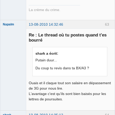
La crème du crime.
13-08-2010 14:32:46
63
Napalm
Re : Le thread où tu postes quand t'es
bourré
Chaud ca-
chaos
shark a écrit:
Déconnecté
Putain duur...
Du coup tu revis dans ta BX/A3 ?
Ouais et il claque tout son salaire en dépassement
de 3G pour nous lire.
L'avantage c'est qu'ils sont bien baisés pour les
lettres de poursuites.
13-08-2010 14:35:12
64
shark