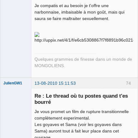
Je compatis et au besoin je t'offre une
Harcelor Mittal
(Acier > ALU)
narbonnaise, imbaisable à mon goût, mais qui
Déconnecté
saura se faire maltraiter sexuellement.
Quelques grammes de finesse dans un monde de
MONGOLIENS.
13-08-2010 15:11:53
74
JulienGW1
Re : Le thread où tu postes quand t'es
bourré
Je vous promet un film de rupture transitionnelle
fake
complètement experimental.
Déconnecté
Les goyaves et Sama (voir les goyaves dans
Sama) auront tout à fait leur place dans cet
ouvrage.