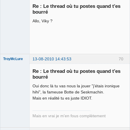
Re : Le thread où tu postes quand t'es
bourré
Allo, Viky ?
Je suis IDIOT
Déconnecté
13-08-2010 14:43:53
70
TroyMcLure
Re : Le thread où tu postes quand t'es
bourré
Oui donc là tu vas nous la jouer "j'étais ironique
Anthologiste
de la connerie
hihi", la fameuse Botte de Seskmachin.
Déconnecté
Mais en réalité tu es juste IDIOT.
Mais en vrai je m'en fous complètement