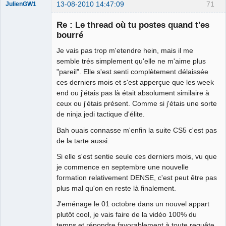
13-08-2010 14:47:09
71
JulienGW1
Re : Le thread où tu postes quand t'es
bourré
Je vais pas trop m'etendre hein, mais il me
fake
semble trés simplement qu'elle ne m'aime plus
Déconnecté
"pareil". Elle s'est senti complètement délaissée
ces derniers mois et s'est apperçue que les week
end ou j'étais pas là était absolument similaire à
ceux ou j'étais présent. Comme si j'étais une sorte
de ninja jedi tactique d'élite.
Bah ouais connasse m'enfin la suite CS5 c'est pas
de la tarte aussi.
Si elle s'est sentie seule ces derniers mois, vu que
je commence en septembre une nouvelle
formation relativement DENSE, c'est peut être pas
plus mal qu'on en reste là finalement.
J'eménage le 01 octobre dans un nouvel appart
plutôt cool, je vais faire de la vidéo 100% du
temps et répondre favorablement à toute requête