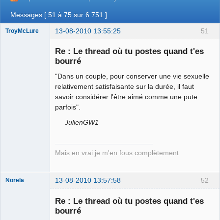
Messages [ 51 à 75 sur 6 751 ]
13-08-2010 13:55:25
51
TroyMcLure
Re : Le thread où tu postes quand t'es
bourré
"Dans un couple, pour conserver une vie sexuelle
Anthologiste
de la connerie
relativement satisfaisante sur la durée, il faut
Déconnecté
savoir considérer l'être aimé comme une pute
parfois".
JulienGW1
Mais en vrai je m'en fous complètement
13-08-2010 13:57:58
52
Norela
Re : Le thread où tu postes quand t'es
bourré