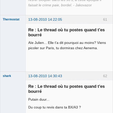
faisait le crime paie, bordel.
- Jakovazor
13-08-2010 14:22:05
61
Thermostat
Re : Le thread où tu postes quand t'es
bourré
Aïe Julien... Elle t'a dit pourquoi au moins? Viens
jz sui boure
llol
picoler sur Paris, tu dormiras chez Aenema.
Déconnecté
13-08-2010 14:30:43
62
shark
Re : Le thread où tu postes quand t'es
bourré
Putain duur...
Burne out
Déconnecté
Du coup tu revis dans ta BX/A3 ?