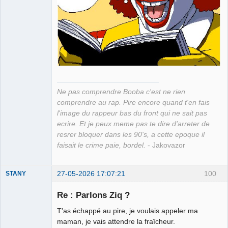
Ne pas comprendre Booba c'est ne rien
comprendre au rap. Pire encore quand t'en fais
l'image du rappeur bas du front qui ne sait pas
ecrire. Et je peux meme pas te dire d'arreter de
resrer bloquer dans les 90's, a cette epoque il
faisait le crime paie, bordel.
- Jakovazor
27-05-2026 17:07:21
100
STANY
Re : Parlons Ziq ?
T'as échappé au pire, je voulais appeler ma
Ethylo-
maman, je vais attendre la fraîcheur.
différentialiste