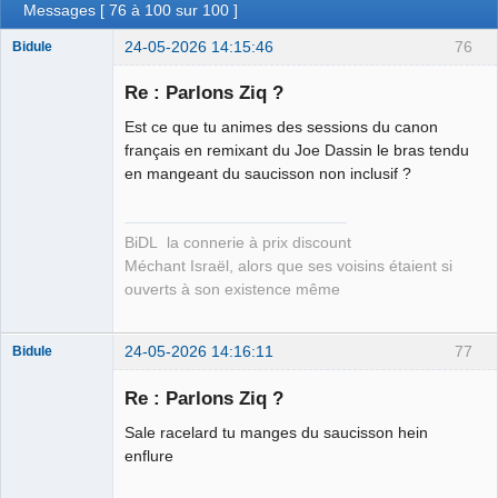
Messages [ 76 à 100 sur 100 ]
24-05-2026 14:15:46
76
Bidule
Re : Parlons Ziq ?
Est ce que tu animes des sessions du canon
Membre
français en remixant du Joe Dassin le bras tendu
en mangeant du saucisson non inclusif ?
Déconnecté
BiDL la connerie à prix discount
Méchant Israël, alors que ses voisins étaient si
ouverts à son existence même
24-05-2026 14:16:11
77
Bidule
Re : Parlons Ziq ?
Sale racelard tu manges du saucisson hein
Membre
enflure
Déconnecté