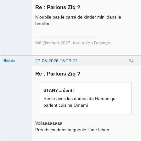
Re : Parlons Ziq ?
N'oublie pas le carré de kinder mini dans le
Ethylo-
bouillon.
différentialiste
Déconnecté
Mél@nchon 2027, faut qu'on l'essaye !
27-05-2026 16:23:21
94
Bidule
Re : Parlons Ziq ?
Membre
STANY a écrit:
Déconnecté
Reste avec les dames du Hamas qui
parlent cuisine Umami
Voilaaaaaaaa
Prends ça dans ta gueule l'âne hihon