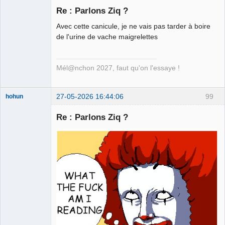
Re : Parlons Ziq ?
Avec cette canicule, je ne vais pas tarder à boire
Ethylo-
de l'urine de vache maigrelettes
différentialiste
Déconnecté
Mél@nchon 2027, faut qu'on l'essaye !
27-05-2026 16:44:06
99
hohun
Re : Parlons Ziq ?
Grand Roi des
Bolos ☭⛧☣✓
Connecté