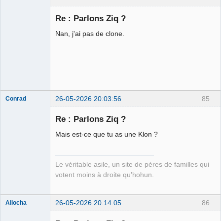
Halal Bundy
Re : Parlons Ziq ?
⛧
Déconnecté
Nan, j'ai pas de clone.
26-05-2026 20:03:56
85
Conrad
Re : Parlons Ziq ?
Mais est-ce que tu as une Klon ?
Free Van de
Kamp ☣✓
Connecté
Le véritable asile, un site de pères de familles qui
votent moins à droite qu'hohun.
26-05-2026 20:14:05
86
Aliocha
Halal Bundy