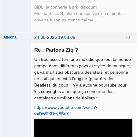
BiDL la connerie à prix discount
Méchant Israël, alors que ses voisins étaient si
ouverts à son existence même
24-05-2026 19:08:06
78
Aliocha
Halal Bundy
Re : Parlons Ziq ?
⛧
Déconnecté
Un truc assez fun, une mélodie que tout le monde
pompe dans différents pays et styles de musique,
ça va d'artistes obscurs à des stars, et personne
ne sait qui en est à l'origine (peut-être les
Beatles), du coup il n'y a aucune poursuite pour
les copyrights alors que ça concerne des
centaines de millions de dollars :
https://www.youtube.com/watch?
v=DW0XUsyBBuY