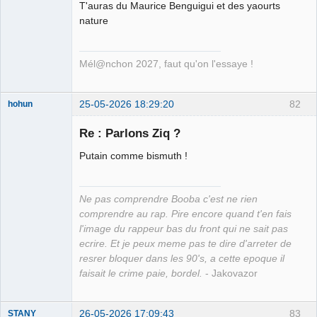
T'auras du Maurice Benguigui et des yaourts
nature
Mél@nchon 2027, faut qu'on l'essaye !
25-05-2026 18:29:20
82
hohun
Re : Parlons Ziq ?
Putain comme bismuth !
Grand Roi des
Bolos ☭⛧☣✓
Ne pas comprendre Booba c'est ne rien
Connecté
comprendre au rap. Pire encore quand t'en fais
l'image du rappeur bas du front qui ne sait pas
ecrire. Et je peux meme pas te dire d'arreter de
resrer bloquer dans les 90's, a cette epoque il
faisait le crime paie, bordel.
- Jakovazor
26-05-2026 17:09:43
83
STANY