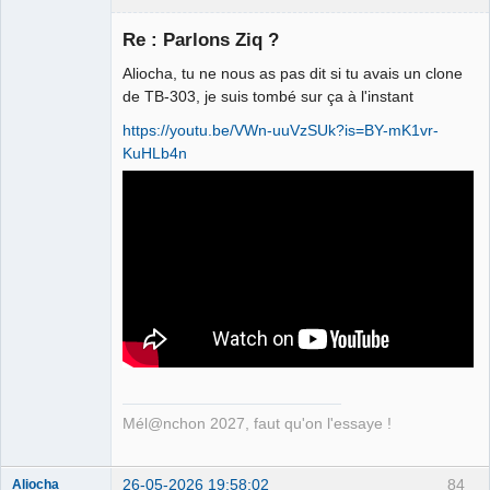
Re : Parlons Ziq ?
Aliocha, tu ne nous as pas dit si tu avais un clone
Ethylo-
de TB-303, je suis tombé sur ça à l'instant
différentialiste
https://youtu.be/VWn-uuVzSUk?is=BY-mK1vr-
Déconnecté
KuHLb4n
Mél@nchon 2027, faut qu'on l'essaye !
26-05-2026 19:58:02
84
Aliocha