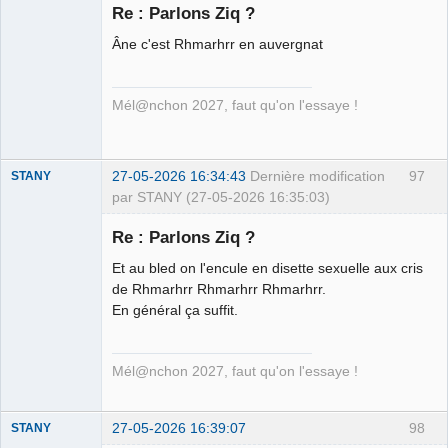
Re : Parlons Ziq ?
Âne c'est Rhmarhrr en auvergnat
Ethylo-
différentialiste
Déconnecté
Mél@nchon 2027, faut qu'on l'essaye !
27-05-2026 16:34:43
Dernière modification
97
STANY
par STANY (27-05-2026 16:35:03)
Re : Parlons Ziq ?
Et au bled on l'encule en disette sexuelle aux cris
Ethylo-
de Rhmarhrr Rhmarhrr Rhmarhrr.
différentialiste
En général ça suffit.
Déconnecté
Mél@nchon 2027, faut qu'on l'essaye !
27-05-2026 16:39:07
98
STANY