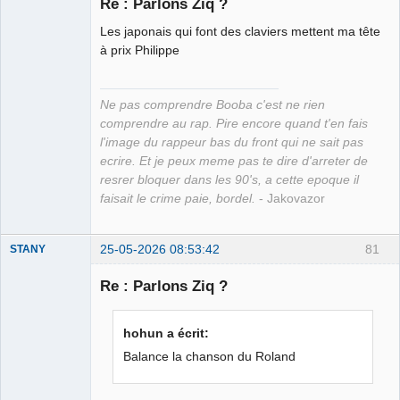
Re : Parlons Ziq ?
Les japonais qui font des claviers mettent ma tête
Grand Roi des
à prix Philippe
Bolos ☭⛧☣✓
Connecté
Ne pas comprendre Booba c'est ne rien
comprendre au rap. Pire encore quand t'en fais
l'image du rappeur bas du front qui ne sait pas
ecrire. Et je peux meme pas te dire d'arreter de
resrer bloquer dans les 90's, a cette epoque il
faisait le crime paie, bordel.
- Jakovazor
25-05-2026 08:53:42
81
STANY
Re : Parlons Ziq ?
Ethylo-
hohun a écrit:
différentialiste
Balance la chanson du Roland
Déconnecté