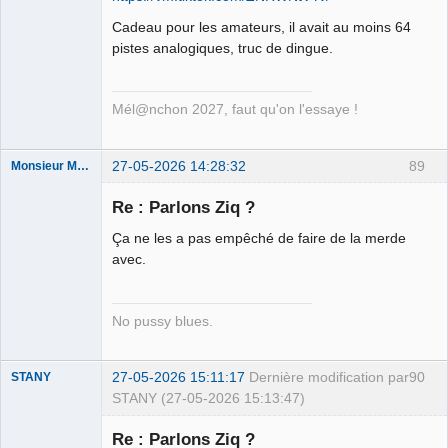
Ethylo-
Cadeau pour les amateurs, il avait au moins 64
différentialiste
pistes analogiques, truc de dingue.
Déconnecté
Mél@nchon 2027, faut qu'on l'essaye !
27-05-2026 14:28:32
89
Monsieur Maurice
Re : Parlons Ziq ?
Porn to be
Ça ne les a pas empêché de faire de la merde
alive ⛧
avec.
Déconnecté
No pussy blues.
27-05-2026 15:11:17
Dernière modification par
90
STANY
STANY (27-05-2026 15:13:47)
Re : Parlons Ziq ?