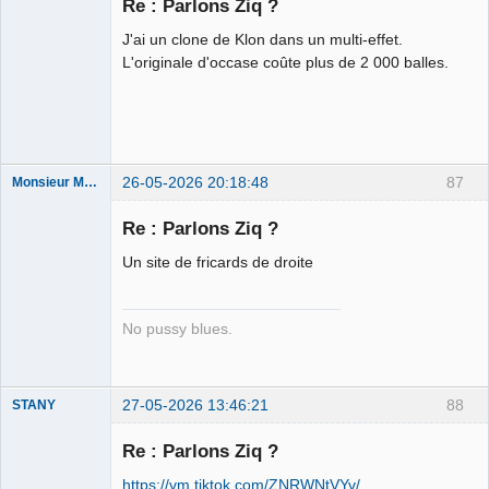
Re : Parlons Ziq ?
⛧
Déconnecté
J'ai un clone de Klon dans un multi-effet.
L'originale d'occase coûte plus de 2 000 balles.
26-05-2026 20:18:48
87
Monsieur Maurice
Re : Parlons Ziq ?
Porn to be
Un site de fricards de droite
alive ⛧
Déconnecté
No pussy blues.
27-05-2026 13:46:21
88
STANY
Re : Parlons Ziq ?
https://vm.tiktok.com/ZNRWNtVYv/