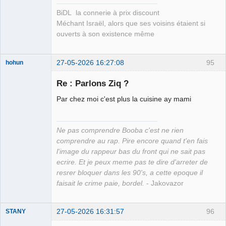
BiDL la connerie à prix discount
Méchant Israël, alors que ses voisins étaient si
ouverts à son existence même
27-05-2026 16:27:08
95
hohun
Re : Parlons Ziq ?
Par chez moi c'est plus la cuisine ay mami
Grand Roi des
Bolos ☭⛧☣✓
Ne pas comprendre Booba c'est ne rien
Connecté
comprendre au rap. Pire encore quand t'en fais
l'image du rappeur bas du front qui ne sait pas
ecrire. Et je peux meme pas te dire d'arreter de
resrer bloquer dans les 90's, a cette epoque il
faisait le crime paie, bordel.
- Jakovazor
27-05-2026 16:31:57
96
STANY