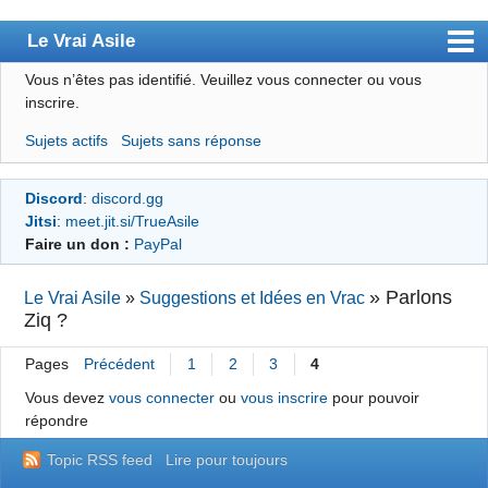
Le Vrai Asile
Vous n’êtes pas identifié.
Veuillez vous connecter ou vous
Accueil
inscrire.
Accueil des bourré(e)s
Sujets actifs
Sujets sans réponse
Forum
Discord
:
discord.gg
Membres
Jitsi
:
meet.jit.si/TrueAsile
Règles
Faire un don :
PayPal
Chercher
»
Parlons
Le Vrai Asile
»
Suggestions et Idées en Vrac
Ziq ?
S’inscrire
Connexion
Pages
Précédent
1
2
3
4
Vous devez
vous connecter
ou
vous inscrire
pour pouvoir
répondre
Topic RSS feed
Lire pour toujours