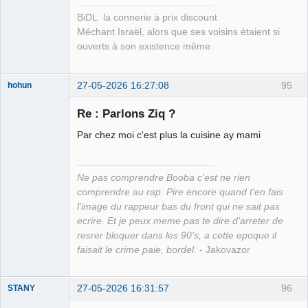
BiDL la connerie à prix discount
Méchant Israël, alors que ses voisins étaient si
ouverts à son existence même
27-05-2026 16:27:08
95
hohun
Re : Parlons Ziq ?
Par chez moi c'est plus la cuisine ay mami
Grand Roi des
Bolos ☭⛧☣✓
Ne pas comprendre Booba c'est ne rien
Déconnecté
comprendre au rap. Pire encore quand t'en fais
l'image du rappeur bas du front qui ne sait pas
ecrire. Et je peux meme pas te dire d'arreter de
resrer bloquer dans les 90's, a cette epoque il
faisait le crime paie, bordel.
- Jakovazor
27-05-2026 16:31:57
96
STANY