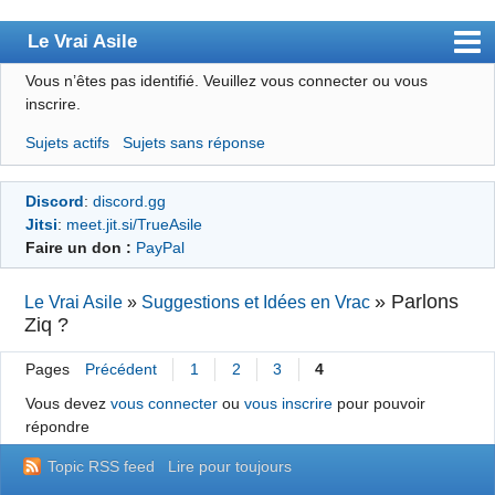
Le Vrai Asile
Vous n’êtes pas identifié.
Veuillez vous connecter ou vous
Accueil
inscrire.
Accueil des bourré(e)s
Sujets actifs
Sujets sans réponse
Forum
Discord
:
discord.gg
Membres
Jitsi
:
meet.jit.si/TrueAsile
Règles
Faire un don :
PayPal
Chercher
»
Parlons
Le Vrai Asile
»
Suggestions et Idées en Vrac
Ziq ?
S’inscrire
Connexion
Pages
Précédent
1
2
3
4
Vous devez
vous connecter
ou
vous inscrire
pour pouvoir
répondre
Topic RSS feed
Lire pour toujours