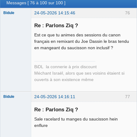
Messages [ 76 à 100 sur 100 ]
24-05-2026 14:15:46
76
Bidule
Re : Parlons Ziq ?
Est ce que tu animes des sessions du canon
Membre
français en remixant du Joe Dassin le bras tendu
en mangeant du saucisson non inclusif ?
Déconnecté
BiDL la connerie à prix discount
Méchant Israël, alors que ses voisins étaient si
ouverts à son existence même
24-05-2026 14:16:11
77
Bidule
Re : Parlons Ziq ?
Sale racelard tu manges du saucisson hein
Membre
enflure
Déconnecté