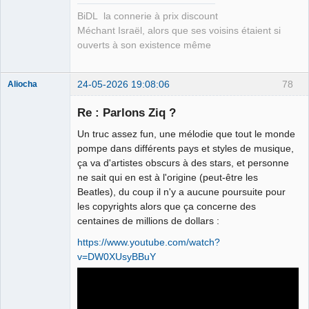
BiDL la connerie à prix discount
Méchant Israël, alors que ses voisins étaient si
ouverts à son existence même
24-05-2026 19:08:06
78
Aliocha
Halal Bundy
Re : Parlons Ziq ?
⛧
Déconnecté
Un truc assez fun, une mélodie que tout le monde
pompe dans différents pays et styles de musique,
ça va d'artistes obscurs à des stars, et personne
ne sait qui en est à l'origine (peut-être les
Beatles), du coup il n'y a aucune poursuite pour
les copyrights alors que ça concerne des
centaines de millions de dollars :
https://www.youtube.com/watch?
v=DW0XUsyBBuY