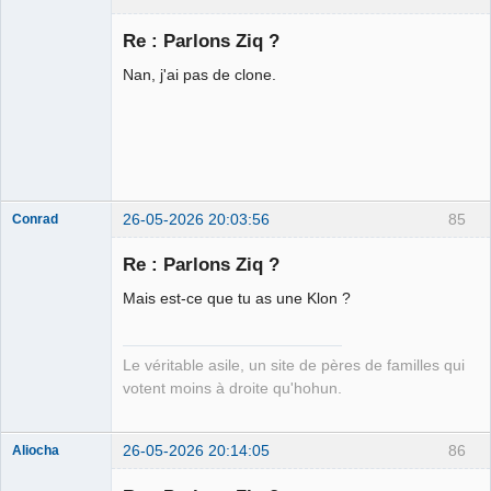
Halal Bundy
Re : Parlons Ziq ?
⛧
Déconnecté
Nan, j'ai pas de clone.
26-05-2026 20:03:56
85
Conrad
Re : Parlons Ziq ?
Mais est-ce que tu as une Klon ?
Free Van de
Kamp ☣✓
Déconnecté
Le véritable asile, un site de pères de familles qui
votent moins à droite qu'hohun.
26-05-2026 20:14:05
86
Aliocha
Halal Bundy