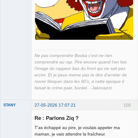
Ne pas comprendre Booba c'est ne rien
comprendre au rap. Pire encore quand t'en fais
l'image du rappeur bas du front qui ne sait pas
ecrire. Et je peux meme pas te dire d'arreter de
resrer bloquer dans les 90's, a cette epoque il
faisait le crime paie, bordel.
- Jakovazor
27-05-2026 17:07:21
100
STANY
Re : Parlons Ziq ?
T'as échappé au pire, je voulais appeler ma
Ethylo-
maman, je vais attendre la fraîcheur.
différentialiste