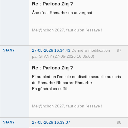
Re : Parlons Ziq ?
Âne c'est Rhmarhrr en auvergnat
Ethylo-
différentialiste
Déconnecté
Mél@nchon 2027, faut qu'on l'essaye !
27-05-2026 16:34:43
Dernière modification
97
STANY
par STANY (27-05-2026 16:35:03)
Re : Parlons Ziq ?
Et au bled on l'encule en disette sexuelle aux cris
Ethylo-
de Rhmarhrr Rhmarhrr Rhmarhrr.
différentialiste
En général ça suffit.
Déconnecté
Mél@nchon 2027, faut qu'on l'essaye !
27-05-2026 16:39:07
98
STANY