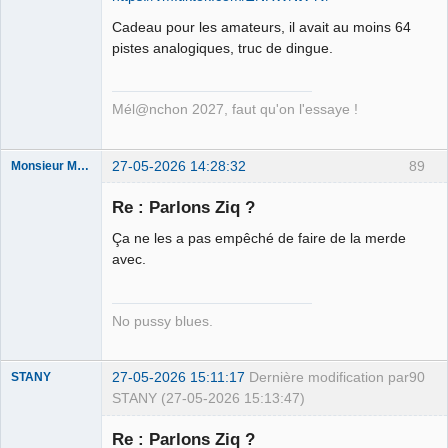
Ethylo-
Cadeau pour les amateurs, il avait au moins 64
différentialiste
pistes analogiques, truc de dingue.
Déconnecté
Mél@nchon 2027, faut qu'on l'essaye !
27-05-2026 14:28:32
89
Monsieur Maurice
Re : Parlons Ziq ?
Porn to be
Ça ne les a pas empêché de faire de la merde
alive ⛧
avec.
Déconnecté
No pussy blues.
27-05-2026 15:11:17
Dernière modification par
90
STANY
STANY (27-05-2026 15:13:47)
Re : Parlons Ziq ?