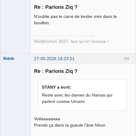
Re : Parlons Ziq ?
N'oublie pas le carré de kinder mini dans le
Ethylo-
bouillon.
différentialiste
Déconnecté
Mél@nchon 2027, faut qu'on l'essaye !
27-05-2026 16:23:21
94
Bidule
Re : Parlons Ziq ?
Membre
STANY a écrit:
Déconnecté
Reste avec les dames du Hamas qui
parlent cuisine Umami
Voilaaaaaaaa
Prends ça dans ta gueule l'âne hihon