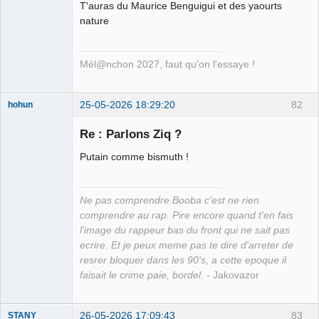
T'auras du Maurice Benguigui et des yaourts
nature
Mél@nchon 2027, faut qu'on l'essaye !
25-05-2026 18:29:20
82
hohun
Re : Parlons Ziq ?
Putain comme bismuth !
Grand Roi des
Bolos ☭⛧☣✓
Ne pas comprendre Booba c'est ne rien
Déconnecté
comprendre au rap. Pire encore quand t'en fais
l'image du rappeur bas du front qui ne sait pas
ecrire. Et je peux meme pas te dire d'arreter de
resrer bloquer dans les 90's, a cette epoque il
faisait le crime paie, bordel.
- Jakovazor
26-05-2026 17:09:43
83
STANY