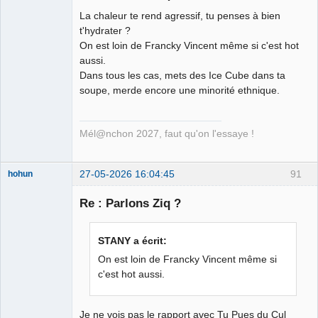
La chaleur te rend agressif, tu penses à bien
Ethylo-
t'hydrater ?
différentialiste
On est loin de Francky Vincent même si c'est hot
Déconnecté
aussi.
Dans tous les cas, mets des Ice Cube dans ta
soupe, merde encore une minorité ethnique.
Mél@nchon 2027, faut qu'on l'essaye !
27-05-2026 16:04:45
91
hohun
Re : Parlons Ziq ?
Grand Roi des
STANY a écrit:
Bolos ☭⛧☣✓
On est loin de Francky Vincent même si
Déconnecté
c'est hot aussi.
Je ne vois pas le rapport avec Tu Pues du Cul