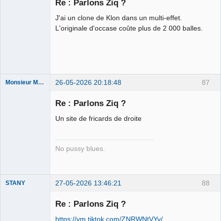
Re : Parlons Ziq ?
⛧
Déconnecté
J'ai un clone de Klon dans un multi-effet.
L'originale d'occase coûte plus de 2 000 balles.
26-05-2026 20:18:48
87
Monsieur Maurice
Re : Parlons Ziq ?
Porn to be
Un site de fricards de droite
alive ⛧
Déconnecté
No pussy blues.
27-05-2026 13:46:21
88
STANY
Re : Parlons Ziq ?
https://vm.tiktok.com/ZNRWNtVYv/