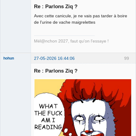
Re : Parlons Ziq ?
Avec cette canicule, je ne vais pas tarder à boire
Ethylo-
de l'urine de vache maigrelettes
différentialiste
Déconnecté
Mél@nchon 2027, faut qu'on l'essaye !
27-05-2026 16:44:06
99
hohun
Re : Parlons Ziq ?
Grand Roi des
Bolos ☭⛧☣✓
Déconnecté