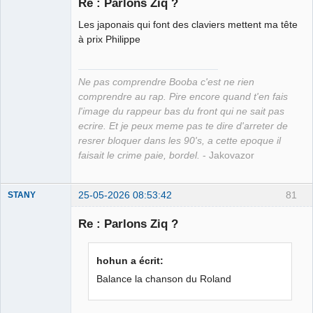
Re : Parlons Ziq ?
Les japonais qui font des claviers mettent ma tête
Grand Roi des
à prix Philippe
Bolos ☭⛧☣✓
Déconnecté
Ne pas comprendre Booba c'est ne rien
comprendre au rap. Pire encore quand t'en fais
l'image du rappeur bas du front qui ne sait pas
ecrire. Et je peux meme pas te dire d'arreter de
resrer bloquer dans les 90's, a cette epoque il
faisait le crime paie, bordel.
- Jakovazor
25-05-2026 08:53:42
81
STANY
Re : Parlons Ziq ?
Ethylo-
hohun a écrit:
différentialiste
Balance la chanson du Roland
Déconnecté