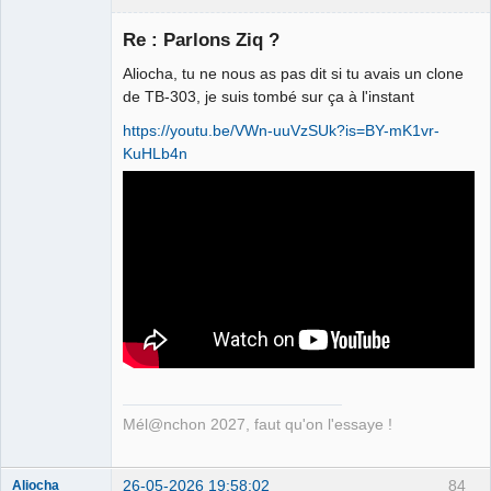
Re : Parlons Ziq ?
Aliocha, tu ne nous as pas dit si tu avais un clone
Ethylo-
de TB-303, je suis tombé sur ça à l'instant
différentialiste
https://youtu.be/VWn-uuVzSUk?is=BY-mK1vr-
Déconnecté
KuHLb4n
Mél@nchon 2027, faut qu'on l'essaye !
26-05-2026 19:58:02
84
Aliocha