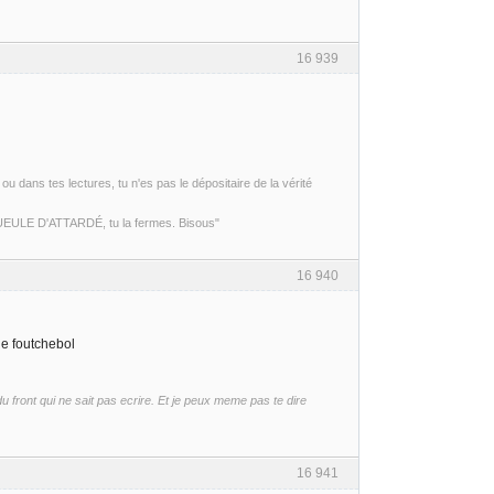
16 939
ou dans tes lectures, tu n'es pas le dépositaire de la vérité
 GUEULE D'ATTARDÉ, tu la fermes. Bisous"
16 940
le foutchebol
front qui ne sait pas ecrire. Et je peux meme pas te dire
16 941