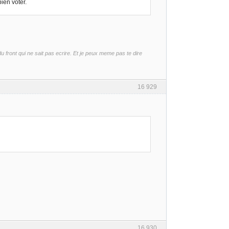
ien voter.
front qui ne sait pas ecrire. Et je peux meme pas te dire
16 929
16 930