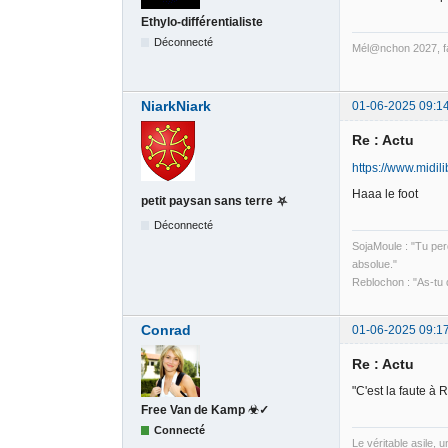
Ethylo-différentialiste
Déconnecté
Mél@nchon 2027, fa
NiarkNiark
01-06-2025 09:1
Re : Actu
https://www.midi
Haaa le foot
petit paysan sans terre ⛧
Déconnecté
SojaMoule : "Tu perd
absolue."
Reblochon : "As-tu
Conrad
01-06-2025 09:1
Re : Actu
"C'est la faute à 
Free Van de Kamp ☣✓
Connecté
Le véritable asile, 