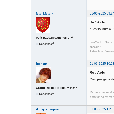
NiarkNiark
01-06-2025 09:2
Re : Actu
"C'est la faute au
petit paysan sans terre ⛧
SojaMoule : "Tu perd
Déconnecté
absolue."
Reblochon : "As-tu
hohun
01-06-2025 10:2
Re : Actu
C'est pas gentil d
Grand Roi des Bolos ☭⛧☣✓
Ne pas comprendre B
Déconnecté
d'arreter de resrer b
Antipathique.
01-06-2025 11:1