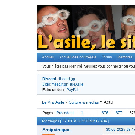
Accueil
Accueil des bourré(e)s
Forum
Membres
Vous n’êtes pas identifié.
Veuillez vous connecter ou vous
Discord
:
discord.gg
Jitsi
:
meet.jit.si/TrueAsile
Faire un don :
PayPal
»
Actu
Le Vrai Asile
»
Culture & médias
Pages
Précédent
1
…
676
677
67
Messages [ 16 926 à 16 950 sur 17 434 ]
Antipathique.
30-05-2025 18:4