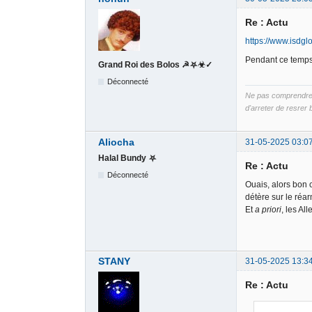
Re : Actu
https://www.isdglo
Pendant ce temps
Grand Roi des Bolos ☭⛧☣✓
Déconnecté
Ne pas comprendre B
d'arreter de resrer b
Aliocha
31-05-2025 03:0
Halal Bundy ⛧
Re : Actu
Déconnecté
Ouais, alors bon 
détère sur le réa
Et
a priori
, les Al
STANY
31-05-2025 13:3
Re : Actu