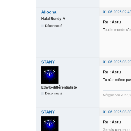
Aliocha
01-06-2025 02:4
Halal Bundy ⛧
Re : Actu
Déconnecté
Tout le monde s'e
STANY
01-06-2025 08:2
Re : Actu
Tu n'as même pas
Ethylo-différentialiste
Déconnecté
Mél@nchon 2027, fa
STANY
01-06-2025 08:3
Re : Actu
Je suis content qu