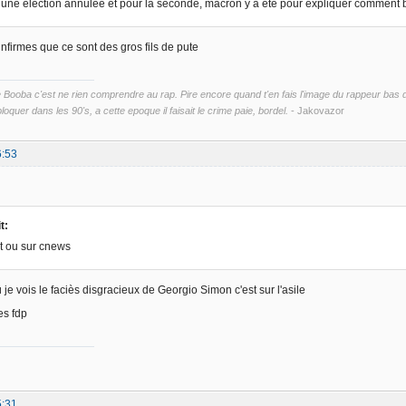
n, une élection annulée et pour la seconde, macron y a été pour expliquer comment b
infirmes que ce sont des gros fils de pute
ooba c'est ne rien comprendre au rap. Pire encore quand t'en fais l'image du rappeur bas du 
loquer dans les 90's, a cette epoque il faisait le crime paie, bordel.
- Jakovazor
6:53
t:
 ou sur cnews
 je vois le faciès disgracieux de Georgio Simon c'est sur l'asile
es fdp
5:31