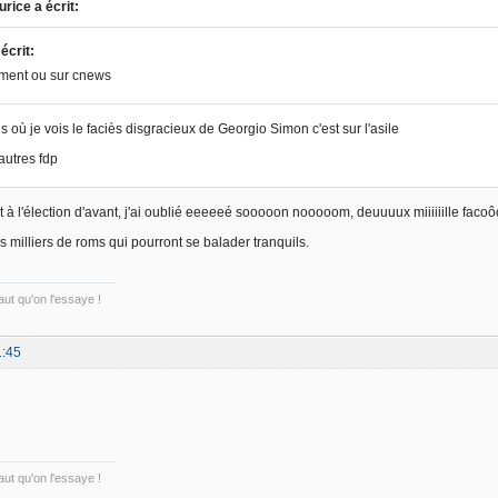
rice a écrit:
écrit:
ment ou sur cnews
s où je vois le faciès disgracieux de Georgio Simon c'est sur l'asile
autres fdp
t à l'élection d'avant, j'ai oublié eeeeeé sooooon nooooom, deuuuux miiiiiille fac
s milliers de roms qui pourront se balader tranquils.
ut qu'on l'essaye !
1:45
ut qu'on l'essaye !