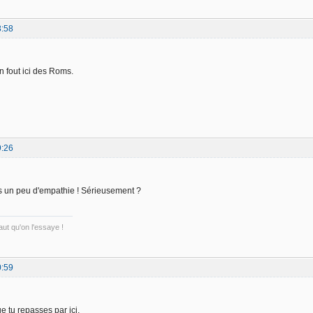
3:58
n fout ici des Roms.
9:26
 un peu d'empathie ! Sérieusement ?
ut qu'on l'essaye !
0:59
e tu repasses par ici.