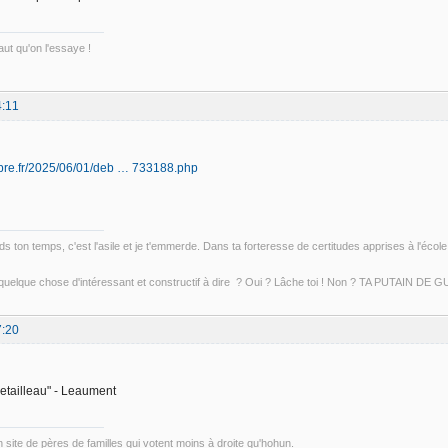
ut qu'on l'essaye !
4:11
libre.fr/2025/06/01/deb … 733188.php
s ton temps, c'est l'asile et je t'emmerde. Dans ta forteresse de certitudes apprises à l'école 
 quelque chose d'intéressant et constructif à dire ? Oui ? Lâche toi ! Non ? TA PUTAIN DE
7:20
Retailleau" - Leaument
un site de pères de familles qui votent moins à droite qu'hohun.