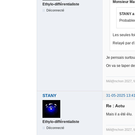
Monsieur Mau
Ethylo-différentialiste
Déconnecté
STANY a 
Probable
Les seules foi
Relayé par d'
Je pensais surtou
On va se taper de
Mél@nchon 2027, fa
STANY
31-05-2025 13:4
Re : Actu
Mais il a été élu.
Ethylo-différentialiste
Déconnecté
Mél@nchon 2027, fa