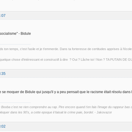
4:07
 socialisme" - Bidule
s ton temps, c'est l'asile et je t'emmerde. Dans ta forteresse de certitudes apprises à l'école 
 quelque chose d'intéressant et constructif à dire ? Oui ? Lâche toi ! Non ? TA PUTAIN DE
3:35
e se moquer de Bidule qui jusqu'il y a peu pensait que le racisme était résolu dans 
ooba c'est ne rien comprendre au rap. Pire encore quand t'en fais l'image du rappeur bas du 
loquer dans les 90's, a cette epoque il faisait le crime paie, bordel.
- Jakovazor
8:02