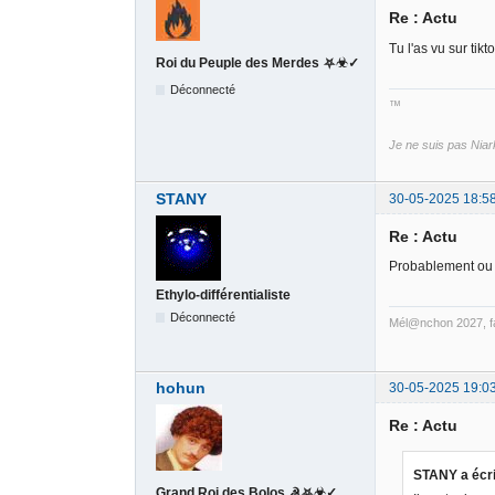
Re : Actu
Tu l'as vu sur tikt
Roi du Peuple des Merdes ⛧☣✓
Déconnecté
™
Je ne suis pas Niar
STANY
30-05-2025 18:5
Re : Actu
Probablement ou
Ethylo-différentialiste
Déconnecté
Mél@nchon 2027, fa
hohun
30-05-2025 19:0
Re : Actu
STANY a écri
Grand Roi des Bolos ☭⛧☣✓