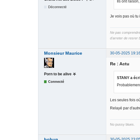
Ils ont raiso
Déconnecté
Je vois pas où tu 
Ne pas comprendre B
d'arreter de resrer b
Monsieur Maurice
30-05-2025 19:1
Re : Actu
Porn to be alive ⛧
STANY a écri
Connecté
Probablement
Les seules fois où
Relayé par d'autr
No pussy blues.
hohun
30-05-2025 23:0