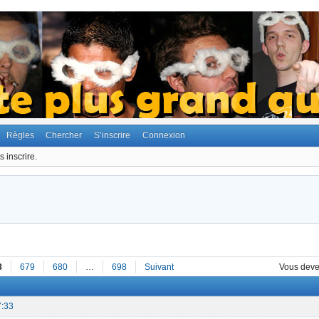
Règles
Chercher
S’inscrire
Connexion
 inscrire.
8
679
680
…
698
Suivant
Vous dev
7:33