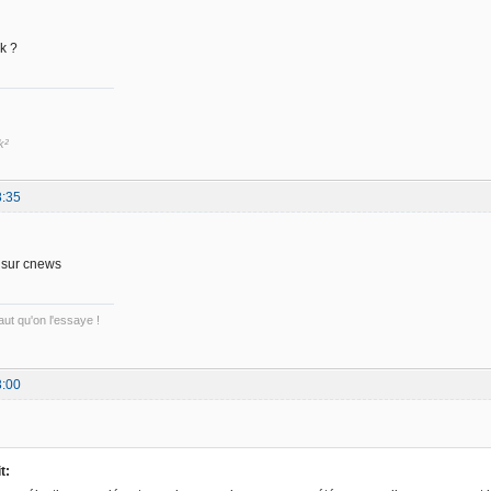
ok ?
k²
8:35
 sur cnews
ut qu'on l'essaye !
3:00
t: