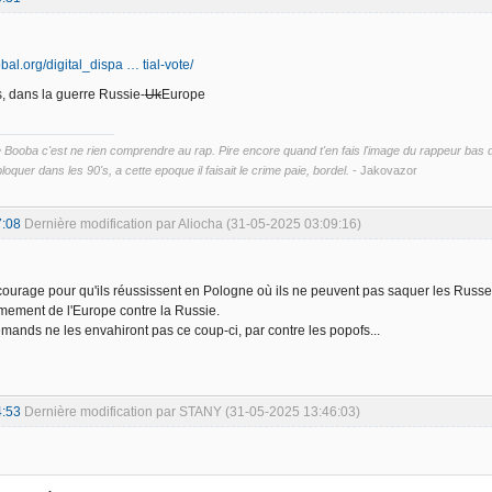
bal.org/digital_dispa … tial-vote/
, dans la guerre Russie-
Uk
Europe
ooba c'est ne rien comprendre au rap. Pire encore quand t'en fais l'image du rappeur bas du 
loquer dans les 90's, a cette epoque il faisait le crime paie, bordel.
- Jakovazor
7:08
Dernière modification par Aliocha (31-05-2025 03:09:16)
courage pour qu'ils réussissent en Pologne où ils ne peuvent pas saquer les Russes
rmement de l'Europe contre la Russie.
lemands ne les envahiront pas ce coup-ci, par contre les popofs...
4:53
Dernière modification par STANY (31-05-2025 13:46:03)