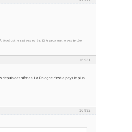
front qui ne sait pas ecrire. Et je peux meme pas te dire
16 931
 depuis des siècles. La Pologne c'est le pays le plus
16 932