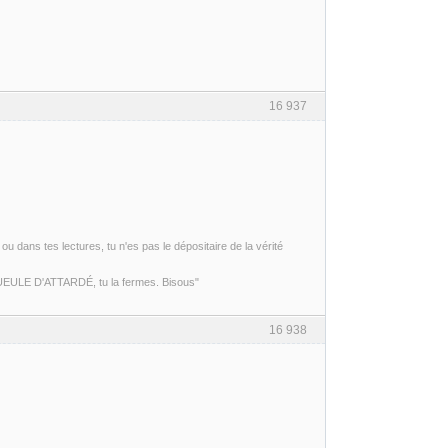
16 937
ou dans tes lectures, tu n'es pas le dépositaire de la vérité
 GUEULE D'ATTARDÉ, tu la fermes. Bisous"
16 938