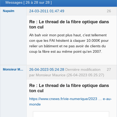
Messages [ 26 à 28 sur 28 ]
24-03-2011 01:47:49
26
Napalm
Re : Le thread de la fibre optique dans
ton cul
Ah bah voir mon post plus haut, c'est tellement
Chaud ca-
chaos
con que les FAI hésitent à claquer 10.000€ pour
Déconnecté
relier un bâtiment et ne pas avoir de clients du
coup la fibre est au même point qu'en 2007.
26-04-2023 05:24:28
Dernière modification
27
Monsieur Maurice
par Monsieur Maurice (26-04-2023 05:25:27)
Re : Le thread de la fibre optique dans
ton cul
Porn to be
alive ⛧
https://www.cnews.fr/vie-numerique/2023 … e-au-
Déconnecté
monde