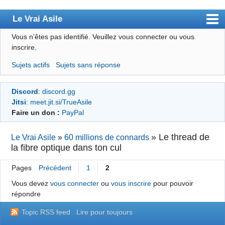
Le Vrai Asile
Vous n’êtes pas identifié.
Veuillez vous connecter ou vous
Accueil
inscrire.
Accueil des bourré(e)s
Sujets actifs
Sujets sans réponse
Forum
Discord
:
discord.gg
Membres
Jitsi
:
meet.jit.si/TrueAsile
Règles
Faire un don :
PayPal
Chercher
»
Le thread de
Le Vrai Asile
»
60 millions de connards
la fibre optique dans ton cul
S’inscrire
Connexion
Pages
Précédent
1
2
Vous devez
vous connecter
ou
vous inscrire
pour pouvoir
répondre
Topic RSS feed
Lire pour toujours