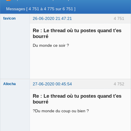
Messages [ 4 751 à 4 775 sur 6 751 ]
26-06-2020 21:47:21
4 751
favicon
Re : Le thread où tu postes quand t'es
bourré
Une enceinte
Du monde ce soir ?
bluetooth
waterproof ! ⛧
Déconnecté
27-06-2020 00:45:54
4 752
Aliocha
Halal Bundy
Re : Le thread où tu postes quand t'es
⛧
bourré
Déconnecté
?Du monde du coup ou bien ?