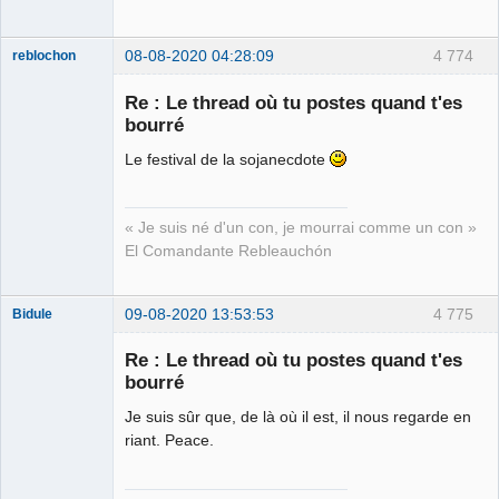
08-08-2020 04:28:09
4 774
reblochon
Re : Le thread où tu postes quand t'es
bourré
Le festival de la sojanecdote
Les malheurs
du sophisme
⛧
Déconnecté
« Je suis né d'un con, je mourrai comme un con »
El Comandante Rebleauchón
09-08-2020 13:53:53
4 775
Bidule
Re : Le thread où tu postes quand t'es
bourré
Je suis sûr que, de là où il est, il nous regarde en
Membre
riant. Peace.
Déconnecté