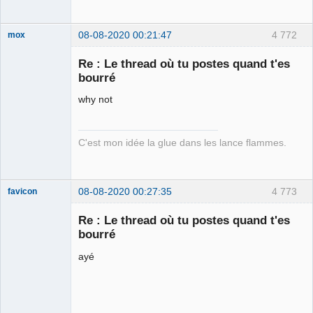
08-08-2020 00:21:47
4 772
mox
Re : Le thread où tu postes quand t'es
bourré
we are the 1%
why not
Déconnecté
C'est mon idée la glue dans les lance flammes.
08-08-2020 00:27:35
4 773
favicon
Re : Le thread où tu postes quand t'es
bourré
Une enceinte
ayé
bluetooth
waterproof ! ⛧
Déconnecté