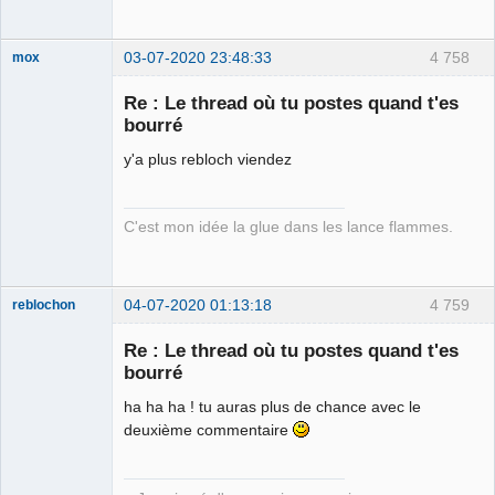
03-07-2020 23:48:33
4 758
mox
Re : Le thread où tu postes quand t'es
bourré
we are the 1%
y'a plus rebloch viendez
Déconnecté
C'est mon idée la glue dans les lance flammes.
04-07-2020 01:13:18
4 759
reblochon
Re : Le thread où tu postes quand t'es
bourré
ha ha ha ! tu auras plus de chance avec le
Les malheurs
du sophisme
deuxième commentaire
⛧
Déconnecté