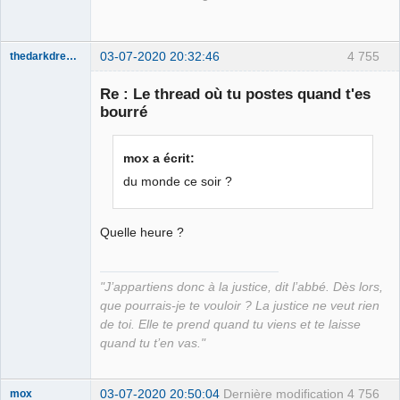
03-07-2020 20:32:46
4 755
thedarkdreamer
Re : Le thread où tu postes quand t'es
bourré
Bon appétit
mox a écrit:
bien sûr ⛧
du monde ce soir ?
Déconnecté
Quelle heure ?
"J’appartiens donc à la justice, dit l’abbé. Dès lors,
que pourrais-je te vouloir ? La justice ne veut rien
de toi. Elle te prend quand tu viens et te laisse
quand tu t’en vas."
03-07-2020 20:50:04
Dernière modification
4 756
mox