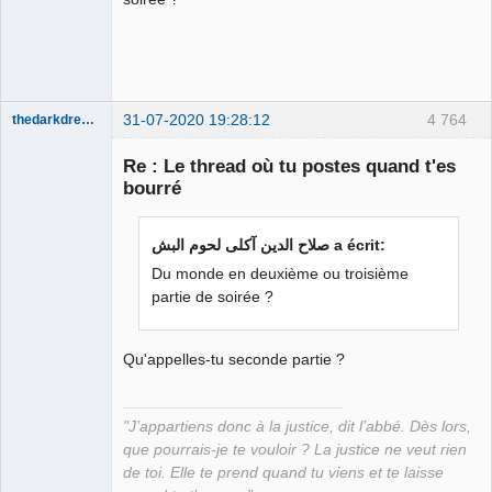
31-07-2020 19:28:12
4 764
thedarkdreamer
Re : Le thread où tu postes quand t'es
bourré
Bon appétit
صلاح الدين آكلى لحوم البش a écrit:
bien sûr ⛧
Du monde en deuxième ou troisième
Déconnecté
partie de soirée ?
Qu'appelles-tu seconde partie ?
"J’appartiens donc à la justice, dit l’abbé. Dès lors,
que pourrais-je te vouloir ? La justice ne veut rien
de toi. Elle te prend quand tu viens et te laisse