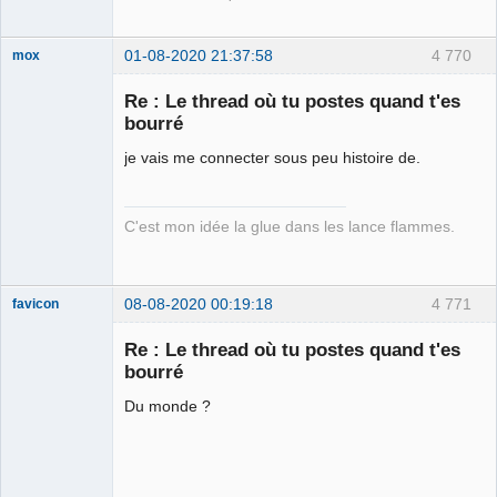
01-08-2020 21:37:58
4 770
mox
Re : Le thread où tu postes quand t'es
bourré
we are the 1%
je vais me connecter sous peu histoire de.
Déconnecté
C'est mon idée la glue dans les lance flammes.
08-08-2020 00:19:18
4 771
favicon
Re : Le thread où tu postes quand t'es
bourré
Une enceinte
Du monde ?
bluetooth
waterproof ! ⛧
Déconnecté