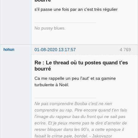
Porn to be
alive ⛧
s'il passe une fois par an c'est très régulier
Connecté
No pussy blues.
01-08-2020 13:17:57
4 769
hohun
Re : Le thread où tu postes quand t'es
bourré
Ca me rappelle un peu l'aut' et sa gamine
Grand Roi des
turbulente à Noël.
Bolos ☭⛧☣✓
Connecté
Ne pas comprendre Booba c'est ne rien
comprendre au rap. Pire encore quand t'en fais
l'image du rappeur bas du front qui ne sait pas
ecrire. Et je peux meme pas te dire d'arreter de
resrer bloquer dans les 90's, a cette epoque il
faisait le crime paie, bordel.
- Jakovazor