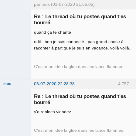
par mox (03-07-2020 21:56:05)
Re : Le thread où tu postes quand t'es
bourré
we are the 1%
quand ça te chante
Déconnecté
edit : bon je suis connecté , pas grand chose à
raconter à part que je suis en vacance. voilà voilà.
C'est mon idée la glue dans les lance flammes.
03-07-2020 22:28:38
4 757
mox
Re : Le thread où tu postes quand t'es
bourré
we are the 1%
y'a rebloch viendez
Déconnecté
C'est mon idée la glue dans les lance flammes.