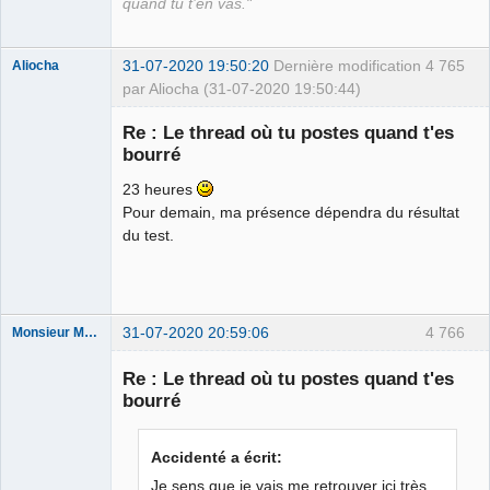
quand tu t’en vas."
31-07-2020 19:50:20
Dernière modification
4 765
Aliocha
par Aliocha (31-07-2020 19:50:44)
Halal Bundy
Re : Le thread où tu postes quand t'es
⛧
bourré
Déconnecté
23 heures
Pour demain, ma présence dépendra du résultat
du test.
31-07-2020 20:59:06
4 766
Monsieur Maurice
Re : Le thread où tu postes quand t'es
bourré
Porn to be
alive ⛧
Connecté
Accidenté a écrit:
Je sens que je vais me retrouver ici très