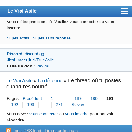
Le Vrai Asile
Vous n’êtes pas identifié.
Veuillez vous connecter ou vous
Accueil
inscrire.
Accueil des bourré(e)s
Sujets actifs
Sujets sans réponse
Forum
Discord
:
discord.gg
Membres
Jitsi
:
meet.jit.si/TrueAsile
Règles
Faire un don :
PayPal
Chercher
»
Le thread où tu postes
Le Vrai Asile
»
La déconne
quand t'es bourré
S’inscrire
Connexion
Pages
Précédent
1
…
189
190
191
192
193
…
271
Suivant
Vous devez
vous connecter
ou
vous inscrire
pour pouvoir
répondre
Topic RSS feed
Lire pour toujours