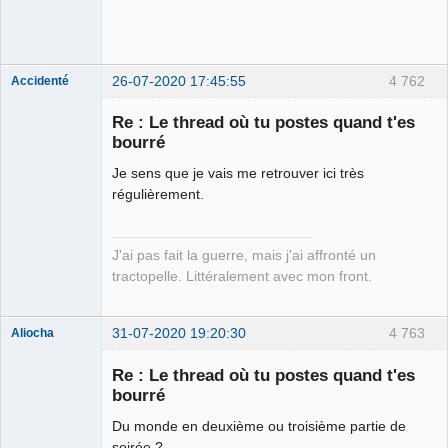
26-07-2020 17:45:55
4 762
Accidenté
Re : Le thread où tu postes quand t'es
bourré
Je sens que je vais me retrouver ici très
Membre
régulièrement.
Déconnecté
J'ai pas fait la guerre, mais j'ai affronté un
tractopelle. Littéralement avec mon front.
31-07-2020 19:20:30
4 763
Aliocha
Halal Bundy
Re : Le thread où tu postes quand t'es
⛧
bourré
Déconnecté
Du monde en deuxième ou troisième partie de
soirée ?