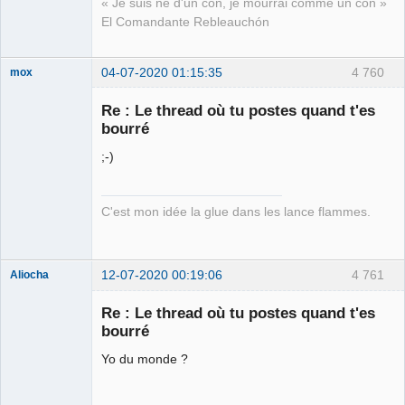
« Je suis né d'un con, je mourrai comme un con »
El Comandante Rebleauchón
04-07-2020 01:15:35
4 760
mox
Re : Le thread où tu postes quand t'es
bourré
we are the 1%
;-)
Déconnecté
C'est mon idée la glue dans les lance flammes.
12-07-2020 00:19:06
4 761
Aliocha
Halal Bundy
Re : Le thread où tu postes quand t'es
⛧
bourré
Déconnecté
Yo du monde ?