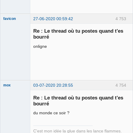
27-06-2020 00:59:42
4 753
favicon
Re : Le thread où tu postes quand t'es
bourré
Une enceinte
onligne
bluetooth
waterproof ! ⛧
Déconnecté
03-07-2020 20:28:55
4 754
mox
Re : Le thread où tu postes quand t'es
bourré
we are the 1%
du monde ce soir ?
Déconnecté
C'est mon idée la glue dans les lance flammes.