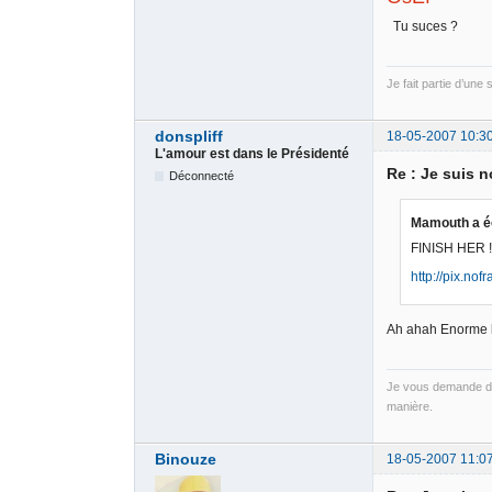
Tu suces ?
Je fait partie d’une
donspliff
18-05-2007 10:3
L'amour est dans le Présidenté
Re : Je suis no
Déconnecté
Mamouth a éc
FINISH HER !
http://pix.no
Ah ahah Enorme le
Je vous demande de 
manière.
Binouze
18-05-2007 11:0