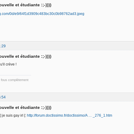
uvelle et étudiante :;-))))
1:29
uvelle et étudiante :;-))))
u'il crève !
n fous complètement
6:54
uvelle et étudiante :;-))))
 je suis gay irl [:
http://forum.doctissimo.fr/doctissimo/A … _276_1.htm