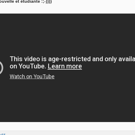
uvelle et étudiante :;-))))