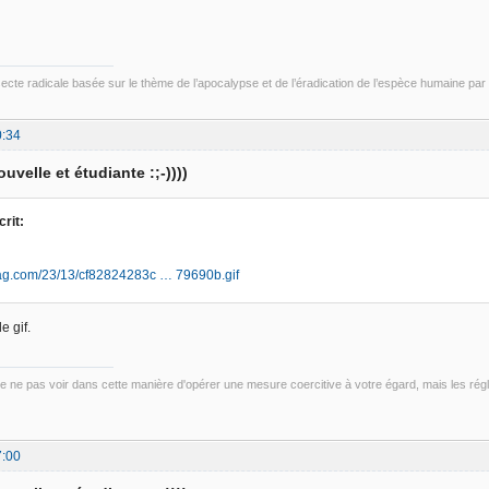
 secte radicale basée sur le thème de l’apocalypse et de l’éradication de l’espèce humaine par
0:34
uvelle et étudiante :;-))))
rit:
frag.com/23/13/cf82824283c … 79690b.gif
 gif.
ne pas voir dans cette manière d'opérer une mesure coercitive à votre égard, mais les régl
7:00