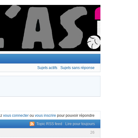
Sujets actifs
Sujets sans réponse
ez
vous connecter
ou
vous inscrire
pour pouvoir répondre
Topic RSS feed
Lire pour toujours
26