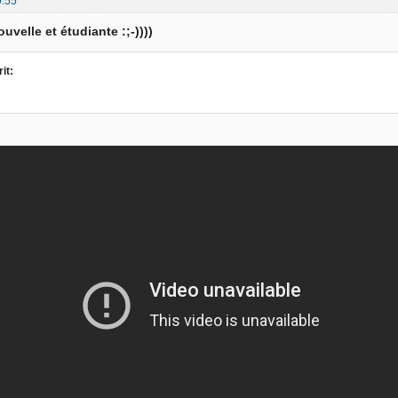
9:55
uvelle et étudiante :;-))))
it: