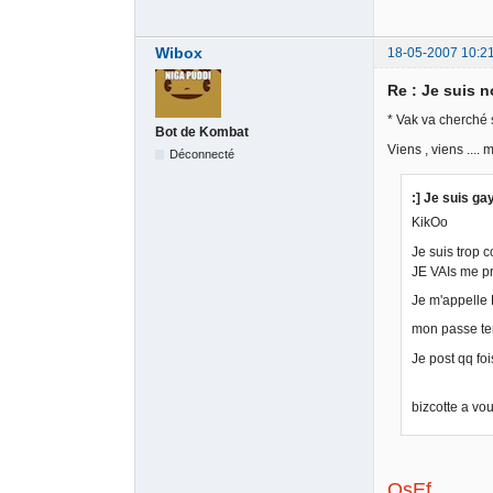
Wibox
18-05-2007 10:2
Re : Je suis no
* Vak va cherché 
Bot de Kombat
Viens , viens .... 
Déconnecté
:] Je suis gay 
KikOo
Je suis trop 
JE VAIs me pr
Je m'appelle L
mon passe tem
Je post qq foi
bizcotte a vou
OsEf