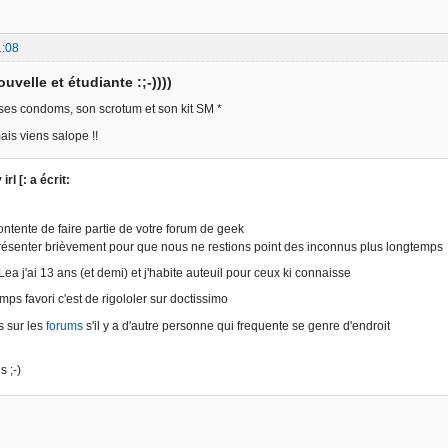
1:08
uvelle et étudiante :;-))))
ses condoms, son scrotum et son kit SM *
mais viens salope !!
irl [: a écrit:
contente de faire partie de votre forum de geek
ésenter brièvement pour que nous ne restions point des inconnus plus longtemps
ea j'ai 13 ans (et demi) et j'habite auteuil pour ceux ki connaisse
ps favori c'est de rigololer sur doctissimo
s sur les
forums
s'il y a d'autre personne qui frequente se genre d'endroit
s ;-)