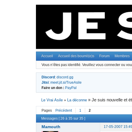
Accueil
Accueil des bourré(e)s
Forum
Membres
Vous n’êtes pas identifié.
Veuillez vous connecter ou vous
Discord
:
discord.gg
Jitsi
:
meet.jit.si/TrueAsile
Faire un don :
PayPal
»
Je suis nouvelle et ét
Le Vrai Asile
»
La déconne
Pages
Précédent
1
2
Messages [ 26 à 35 sur 35 ]
Mamouth
17-05-2007 15:4