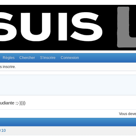
Règles
Chercher
S’inscrire
Connexion
 inscrire.
udiante :;-))))
Vous dev
9:10