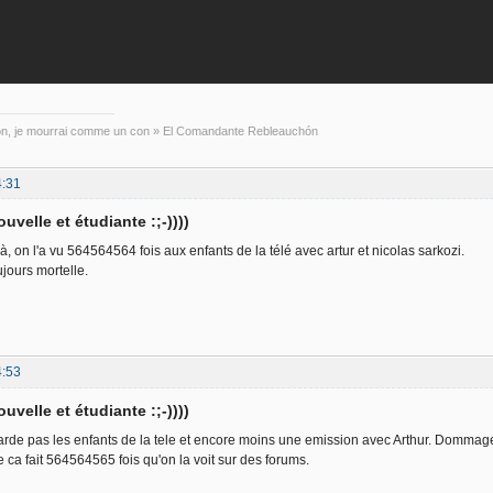
con, je mourrai comme un con » El Comandante Rebleauchón
4:31
uvelle et étudiante :;-))))
à, on l'a vu 564564564 fois aux enfants de la télé avec artur et nicolas sarkozi.
ujours mortelle.
4:53
uvelle et étudiante :;-))))
arde pas les enfants de la tele et encore moins une emission avec Arthur. Dommage
e ca fait 564564565 fois qu'on la voit sur des forums.