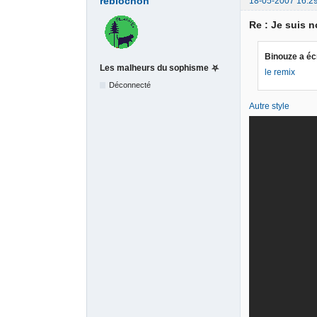
reblochon
18-05-2007 16:2
Re : Je suis no
Binouze a écr
Les malheurs du sophisme ⛧
le remix
Déconnecté
Autre style