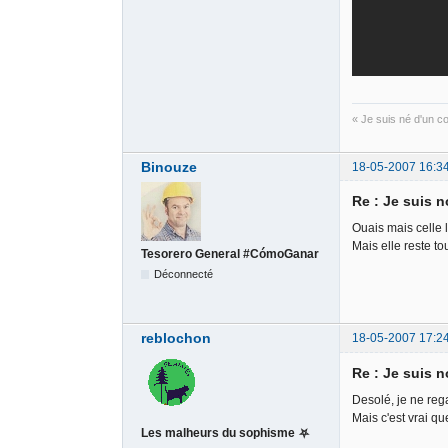
« Je suis né d'un 
Binouze
18-05-2007 16:3
Re : Je suis no
Ouais mais celle l
Mais elle reste to
Tesorero General #CómoGanar
Déconnecté
reblochon
18-05-2007 17:2
Re : Je suis no
Desolé, je ne reg
Mais c'est vrai qu
Les malheurs du sophisme ⛧