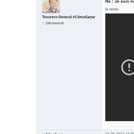
Re : Je suis no
le remix
Tesorero General #CómoGanar
Déconnecté