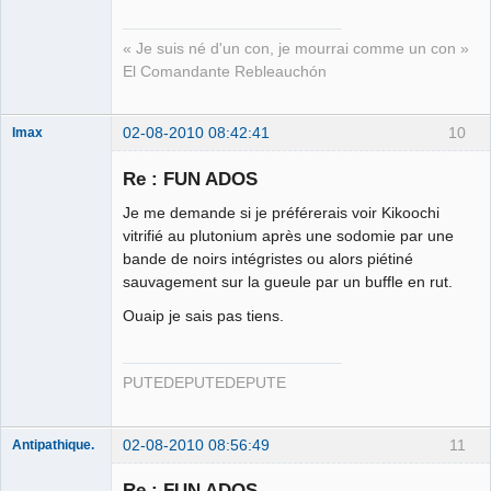
« Je suis né d'un con, je mourrai comme un con »
El Comandante Rebleauchón
02-08-2010 08:42:41
10
Imax
Re : FUN ADOS
Je me demande si je préférerais voir Kikoochi
Stanley
vitrifié au plutonium après une sodomie par une
Lubrick
bande de noirs intégristes ou alors piétiné
Déconnecté
sauvagement sur la gueule par un buffle en rut.
Ouaip je sais pas tiens.
PUTEDEPUTEDEPUTE
02-08-2010 08:56:49
11
Antipathique.
Re : FUN ADOS