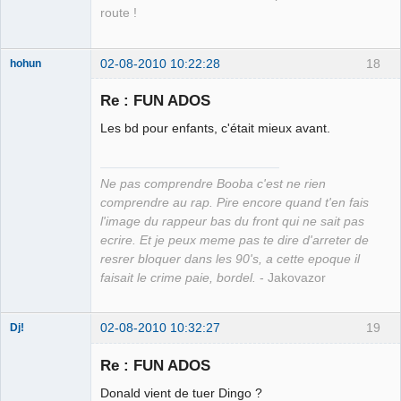
route !
02-08-2010 10:22:28
18
hohun
Re : FUN ADOS
Les bd pour enfants, c'était mieux avant.
Grand Roi des
Bolos ☭⛧☣✓
Ne pas comprendre Booba c'est ne rien
Connecté
comprendre au rap. Pire encore quand t'en fais
l'image du rappeur bas du front qui ne sait pas
ecrire. Et je peux meme pas te dire d'arreter de
resrer bloquer dans les 90's, a cette epoque il
faisait le crime paie, bordel.
- Jakovazor
02-08-2010 10:32:27
19
Dj!
Re : FUN ADOS
Donald vient de tuer Dingo ?