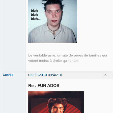
Connecté
Le véritable asile, un site de pères de familles qui
votent moins à droite qu'hohun.
02-08-2010 09:46:10
15
Conrad
Re : FUN ADOS
Free Van de
Kamp ☣✓
Connecté