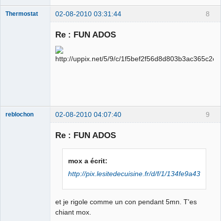
02-08-2010 03:31:44
8
Thermostat
Re : FUN ADOS
jz sui boure
llol
Déconnecté
02-08-2010 04:07:40
9
reblochon
Re : FUN ADOS
Les malheurs
mox a écrit:
du sophisme
http://pix.lesitedecuisine.fr/d/f/1/134fe9a4335
⛧
Déconnecté
et je rigole comme un con pendant 5mn. T'es
chiant mox.