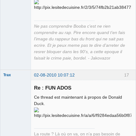
Grand Roi des
Bolos ☭⛧☣✓
Connecté
Ne pas comprendre Booba c'est ne rien
comprendre au rap. Pire encore quand t'en fais
l'image du rappeur bas du front qui ne sait pas
ecrire. Et je peux meme pas te dire d'arreter de
resrer bloquer dans les 90's, a cette epoque il
faisait le crime paie, bordel.
- Jakovazor
02-08-2010 10:07:12
17
Trax
Re : FUN ADOS
Ce thread est maintenant à propos de Donald
Merry
Duck.
XXXmas
Déconnecté
La route ? Là où on va, on n’a pas besoin de