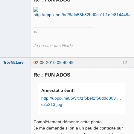
Roi du Peuple
des Merdes
⛧☣✓
Déconnecté
™
Je ne suis pas Niark²
02-08-2010 09:40:49
12
TroyMcLure
Re : FUN ADOS
Anthologiste
Armestat a écrit:
de la connerie
http://uppix.net/5/9/c/1f5bef2f56d8d803 …
Déconnecté
c2e213.jpg
Complètement démente cette photo.
Je me demande si on a un peu de contexte sur