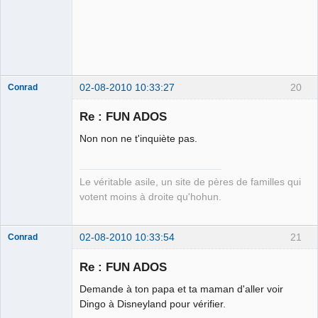
Militant pour le
retour de la
fonction
ignore
Déconnecté
02-08-2010 10:33:27
20
Conrad
Re : FUN ADOS
Non non ne t'inquiète pas.
Free Van de
Kamp ☣✓
Connecté
Le véritable asile, un site de pères de familles qui
votent moins à droite qu'hohun.
02-08-2010 10:33:54
21
Conrad
Re : FUN ADOS
Demande à ton papa et ta maman d'aller voir
Free Van de
Dingo à Disneyland pour vérifier.
Kamp ☣✓