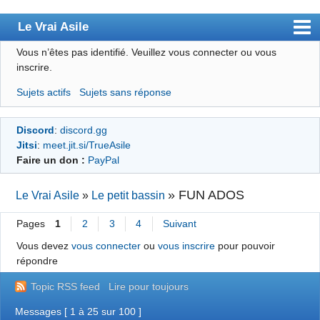
Le Vrai Asile
Vous n’êtes pas identifié.
Veuillez vous connecter ou vous
Accueil
inscrire.
Accueil des bourré(e)s
Sujets actifs
Sujets sans réponse
Forum
Discord
:
discord.gg
Membres
Jitsi
:
meet.jit.si/TrueAsile
Règles
Faire un don :
PayPal
Chercher
»
FUN ADOS
Le Vrai Asile
»
Le petit bassin
S’inscrire
Pages
1
2
3
4
Suivant
Connexion
Vous devez
vous connecter
ou
vous inscrire
pour pouvoir
répondre
Topic RSS feed
Lire pour toujours
Messages [ 1 à 25 sur 100 ]