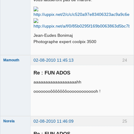
Déconnecté
Jean-Eudes Bonimaj
Photographe expert coolpix 3500
02-08-2010 11:45:13
24
Mamouth
Re : FUN ADOS
aaaaaaaaaaaaaaaaaahh
Ahmathinejath
oooooooôôôôôôôooooooooooooh !
Déconnecté
02-08-2010 11:46:09
25
Norela
Re : FUN ADOS