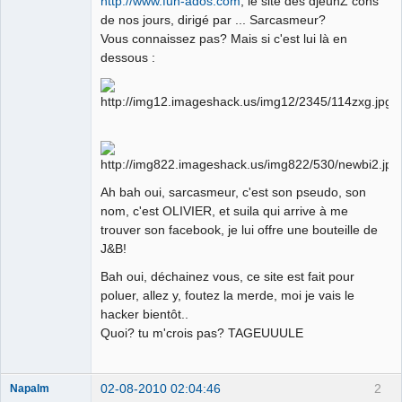
http://www.fun-ados.com
, le site des djeunZ cons
de nos jours, dirigé par ... Sarcasmeur?
Vous connaissez pas? Mais si c'est lui là en
dessous :
Ah bah oui, sarcasmeur, c'est son pseudo, son
nom, c'est OLIVIER, et suila qui arrive à me
trouver son facebook, je lui offre une bouteille de
J&B!
Bah oui, déchainez vous, ce site est fait pour
poluer, allez y, foutez la merde, moi je vais le
hacker bientôt..
Quoi? tu m'crois pas? TAGEUUULE
02-08-2010 02:04:46
2
Napalm