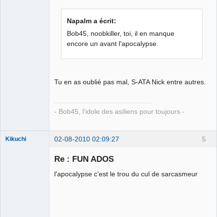
Napalm a écrit:
Bob45, noobkiller, toi, il en manque
encore un avant l'apocalypse.
Tu en as oublié pas mal, S-ATA Nick entre autres.
- Bob45, l'idole des asiliens pour toujours -
02-08-2010 02:09:27
5
Kikuchi
Ambition
réussite
Re : FUN ADOS
Déconnecté
l'apocalypse c'est le trou du cul de sarcasmeur