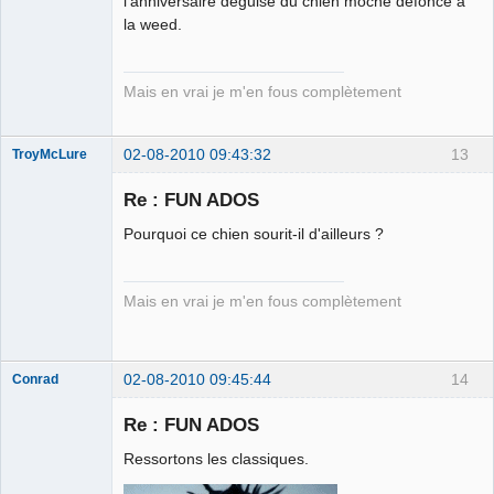
l'anniversaire déguisé du chien moche défoncé à
la weed.
Mais en vrai je m'en fous complètement
02-08-2010 09:43:32
13
TroyMcLure
Re : FUN ADOS
Pourquoi ce chien sourit-il d'ailleurs ?
Anthologiste
de la connerie
Déconnecté
Mais en vrai je m'en fous complètement
02-08-2010 09:45:44
14
Conrad
Re : FUN ADOS
Ressortons les classiques.
Free Van de
Kamp ☣✓