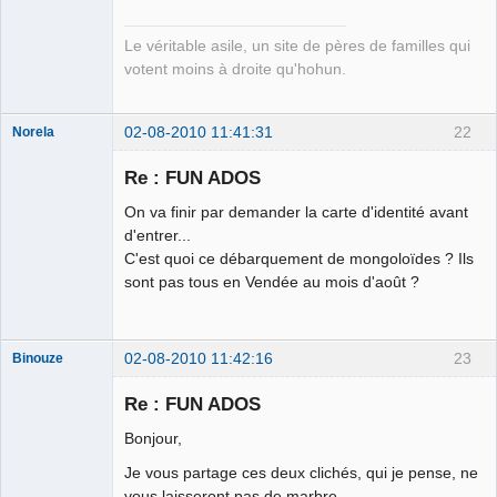
Connecté
Le véritable asile, un site de pères de familles qui
votent moins à droite qu'hohun.
02-08-2010 11:41:31
22
Norela
Re : FUN ADOS
On va finir par demander la carte d'identité avant
Je suis IDIOT
d'entrer...
C'est quoi ce débarquement de mongoloïdes ? Ils
Déconnecté
sont pas tous en Vendée au mois d'août ?
02-08-2010 11:42:16
23
Binouze
Re : FUN ADOS
Bonjour,
Tesorero
Je vous partage ces deux clichés, qui je pense, ne
General
#CómoGanar
vous laisseront pas de marbre.