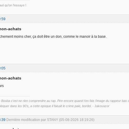
ut qu'on l'essaye !
9:59
 non-achats
 vachement moins cher, ça doit être un don, comme le manoir à la base.
0:05
 non-achats
urs
ooba c'est ne rien comprendre au rap. Pire encore quand t'en fais l'image du rappeur bas du 
loquer dans les 90's, a cette epoque il faisait le crime paie, bordel.
- Jakovazor
8:39
Dernière modification par STANY (05-08-2026 18:19:26)