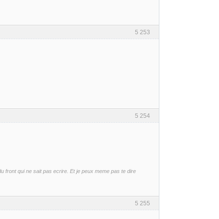
5 253
5 254
front qui ne sait pas ecrire. Et je peux meme pas te dire
5 255