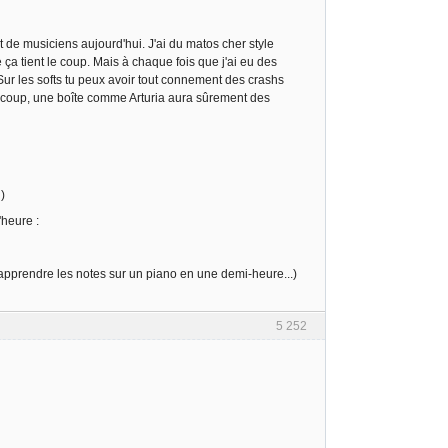
de musiciens aujourd'hui. J'ai du matos cher style
a tient le coup. Mais à chaque fois que j'ai eu des
Sur les softs tu peux avoir tout connement des crashs
u coup, une boîte comme Arturia aura sûrement des
)
'heure :
t apprendre les notes sur un piano en une demi-heure...)
5 252