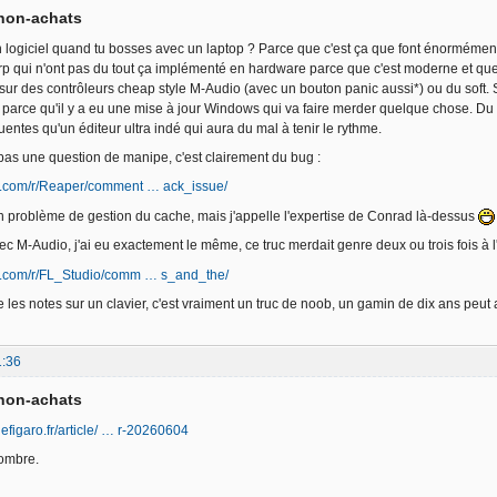
 non-achats
 logiciel quand tu bosses avec un laptop ? Parce que c'est ça que font énormément 
p qui n'ont pas du tout ça implémenté en hardware parce que c'est moderne et que ç
sur des contrôleurs cheap style M-Audio (avec un bouton panic aussi*) ou du soft. 
parce qu'il y a eu une mise à jour Windows qui va faire merder quelque chose. D
entes qu'un éditeur ultra indé qui aura du mal à tenir le rythme.
t pas une question de manipe, c'est clairement du bug :
it.com/r/Reaper/comment … ack_issue/
un problème de gestion du cache, mais j'appelle l'expertise de Conrad là-dessus
c M-Audio, j'ai eu exactement le même, ce truc merdait genre deux ou trois fois à l
it.com/r/FL_Studio/comm … s_and_the/
re les notes sur un clavier, c'est vraiment un truc de noob, un gamin de dix ans peu
1:36
 non-achats
.lefigaro.fr/article/ … r-20260604
sombre.