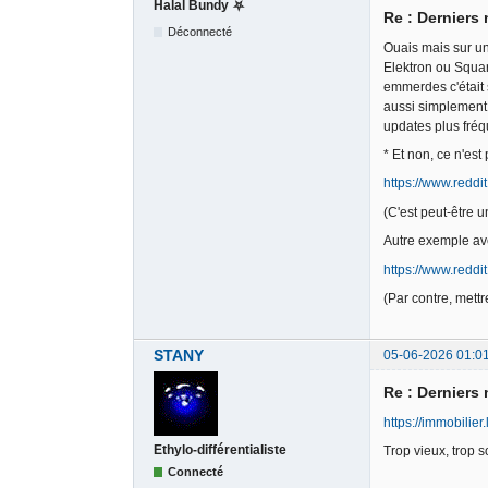
Halal Bundy ⛧
Re : Derniers
Déconnecté
Ouais mais sur un
Elektron ou Squar
emmerdes c'était 
aussi simplement 
updates plus fréqu
* Et non, ce n'es
https://www.redd
(C'est peut-être 
Autre exemple ave
https://www.redd
(Par contre, mett
STANY
05-06-2026 01:0
Re : Derniers
https://immobilier
Ethylo-différentialiste
Trop vieux, trop 
Connecté