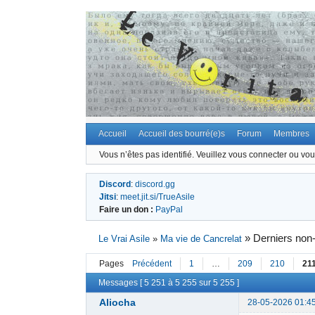
Accueil
Accueil des bourré(e)s
Forum
Membres
Vous n’êtes pas identifié.
Veuillez vous connecter ou vous
Discord
:
discord.gg
Jitsi
:
meet.jit.si/TrueAsile
Faire un don :
PayPal
»
Derniers non
Le Vrai Asile
»
Ma vie de Cancrelat
Pages
Précédent
1
…
209
210
21
Messages [ 5 251 à 5 255 sur 5 255 ]
Aliocha
28-05-2026 01:4