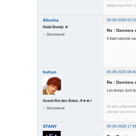
Mél@nchon 2027, fa
Aliocha
05-06-2026 02:2
Halal Bundy ⛧
Re : Derniers
Déconnecté
Il était valorisé
hohun
05-06-2026 08:4
Re : Derniers
Les temps sont d
Grand Roi des Bolos ☭⛧☣✓
Ne pas comprendre B
Déconnecté
d'arreter de resrer b
STANY
05-08-2026 17:3