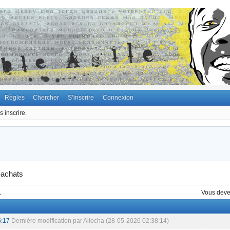
Règles
Chercher
S’inscrire
Connexion
 inscrire.
-achats
1
Vous dev
5:17
Dernière modification par Aliocha (28-05-2026 02:38:14)