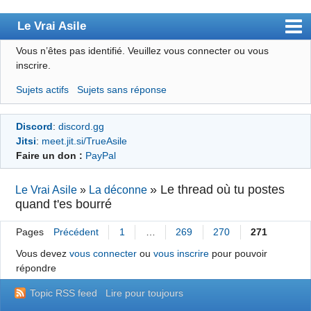
Le Vrai Asile
Vous n’êtes pas identifié.
Veuillez vous connecter ou vous
Accueil
inscrire.
Accueil des bourré(e)s
Sujets actifs
Sujets sans réponse
Forum
Discord
:
discord.gg
Membres
Jitsi
:
meet.jit.si/TrueAsile
Règles
Faire un don :
PayPal
Chercher
»
Le thread où tu postes
Le Vrai Asile
»
La déconne
quand t'es bourré
S’inscrire
Connexion
Pages
Précédent
1
…
269
270
271
Vous devez
vous connecter
ou
vous inscrire
pour pouvoir
répondre
Topic RSS feed
Lire pour toujours