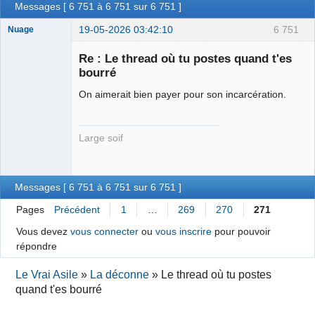
Messages [ 6 751 à 6 751 sur 6 751 ]
19-05-2026 03:42:10
6 751
Nuage
Re : Le thread où tu postes quand t'es
bourré
On aimerait bien payer pour son incarcération.
Membre
Déconnecté
Large soif
Messages [ 6 751 à 6 751 sur 6 751 ]
Pages
Précédent
1
…
269
270
271
Vous devez
vous connecter
ou
vous inscrire
pour pouvoir
répondre
Le Vrai Asile
»
La déconne
»
Le thread où tu postes
quand t'es bourré