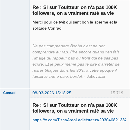
Re : Si sur Touitteur on n'a pas 100K
followers, on a vraiment raté sa vie
Merci pour ce twit qui sent bon le sperme et la
Grand Roi des
solitude Conrad
Bolos ☭⛧☣✓
Déconnecté
Ne pas comprendre Booba c'est ne rien
comprendre au rap. Pire encore quand t'en fais
l'image du rappeur bas du front qui ne sait pas
ecrire. Et je peux meme pas te dire d'arreter de
resrer bloquer dans les 90's, a cette epoque il
faisait le crime paie, bordel.
- Jakovazor
08-03-2026 15:18:25
15 719
Conrad
Re : Si sur Touitteur on n'a pas 100K
followers, on a vraiment raté sa vie
Free Van de
https://x.com/TishaAreoLadle/status/203046821332
Kamp ☣✓
Connecté