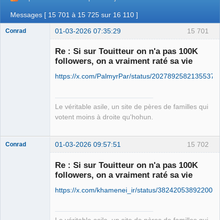
Messages [ 15 701 à 15 725 sur 16 110 ]
01-03-2026 07:35:29
15 701
Conrad
Re : Si sur Touitteur on n'a pas 100K
followers, on a vraiment raté sa vie
Free Van de
https://x.com/PalmyrPar/status/20278925821355379
Kamp ☣✓
Connecté
Le véritable asile, un site de pères de familles qui
votent moins à droite qu'hohun.
01-03-2026 09:57:51
15 702
Conrad
Re : Si sur Touitteur on n'a pas 100K
followers, on a vraiment raté sa vie
Free Van de
https://x.com/khamenei_ir/status/382420538922004
Kamp ☣✓
Connecté