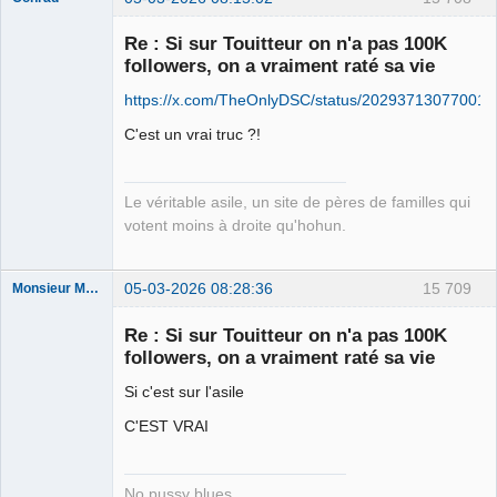
Re : Si sur Touitteur on n'a pas 100K
followers, on a vraiment raté sa vie
Free Van de
https://x.com/TheOnlyDSC/status/20293713077001
Kamp ☣✓
Connecté
C'est un vrai truc ?!
Le véritable asile, un site de pères de familles qui
votent moins à droite qu'hohun.
05-03-2026 08:28:36
15 709
Monsieur Maurice
Re : Si sur Touitteur on n'a pas 100K
followers, on a vraiment raté sa vie
Porn to be
alive ⛧
Si c'est sur l'asile
Déconnecté
C'EST VRAI
No pussy blues.