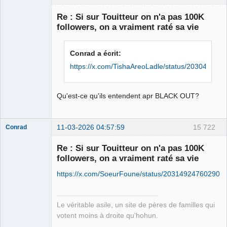
Re : Si sur Touitteur on n'a pas 100K
followers, on a vraiment raté sa vie
Le plus con
d'entre nous
Déconnecté
Conrad a écrit:
https://x.com/TishaAreoLadle/status/20304682
Qu'est-ce qu'ils entendent apr BLACK OUT?
11-03-2026 04:57:59
15 722
Conrad
Re : Si sur Touitteur on n'a pas 100K
followers, on a vraiment raté sa vie
Free Van de
https://x.com/SoeurFoune/status/203149247602902
Kamp ☣✓
Connecté
Le véritable asile, un site de pères de familles qui
votent moins à droite qu'hohun.