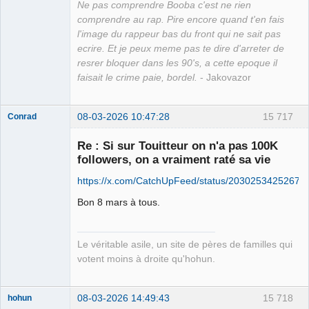
Ne pas comprendre Booba c'est ne rien
comprendre au rap. Pire encore quand t'en fais
l'image du rappeur bas du front qui ne sait pas
ecrire. Et je peux meme pas te dire d'arreter de
resrer bloquer dans les 90's, a cette epoque il
faisait le crime paie, bordel.
- Jakovazor
08-03-2026 10:47:28
15 717
Conrad
Re : Si sur Touitteur on n'a pas 100K
followers, on a vraiment raté sa vie
Free Van de
https://x.com/CatchUpFeed/status/20302534252675
Kamp ☣✓
Connecté
Bon 8 mars à tous.
Le véritable asile, un site de pères de familles qui
votent moins à droite qu'hohun.
08-03-2026 14:49:43
15 718
hohun