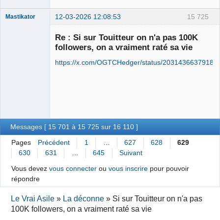
12-03-2026 12:08:53
15 725
Mastikator
Re : Si sur Touitteur on n'a pas 100K
followers, on a vraiment raté sa vie
Le plus con
d'entre nous
https://x.com/OGTCHedger/status/20314366379184
Déconnecté
Messages [ 15 701 à 15 725 sur 16 110 ]
Pages
Précédent
1
…
627
628
629
630
631
…
645
Suivant
Vous devez
vous connecter
ou
vous inscrire
pour pouvoir
répondre
Le Vrai Asile
»
La déconne
»
Si sur Touitteur on n'a pas
100K followers, on a vraiment raté sa vie