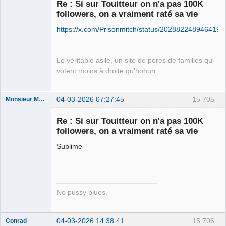
Re : Si sur Touitteur on n'a pas 100K
followers, on a vraiment raté sa vie
Free Van de
https://x.com/Prisonmitch/status/202882248946419
Kamp ☣✓
Connecté
Le véritable asile, un site de pères de familles qui
votent moins à droite qu'hohun.
04-03-2026 07:27:45
15 705
Monsieur Maurice
Re : Si sur Touitteur on n'a pas 100K
followers, on a vraiment raté sa vie
Porn to be
alive ⛧
Sublime
Déconnecté
No pussy blues.
04-03-2026 14:38:41
15 706
Conrad