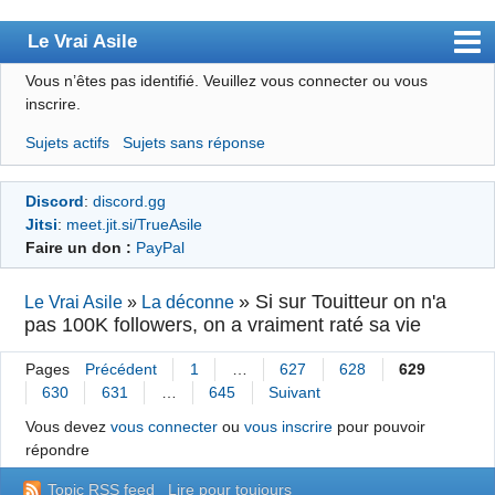
Le Vrai Asile
Vous n’êtes pas identifié.
Veuillez vous connecter ou vous
Accueil
inscrire.
Accueil des bourré(e)s
Sujets actifs
Sujets sans réponse
Forum
Discord
:
discord.gg
Membres
Jitsi
:
meet.jit.si/TrueAsile
Règles
Faire un don :
PayPal
Chercher
»
Si sur Touitteur on n'a
Le Vrai Asile
»
La déconne
pas 100K followers, on a vraiment raté sa vie
S’inscrire
Connexion
Pages
Précédent
1
…
627
628
629
630
631
…
645
Suivant
Vous devez
vous connecter
ou
vous inscrire
pour pouvoir
répondre
Topic RSS feed
Lire pour toujours