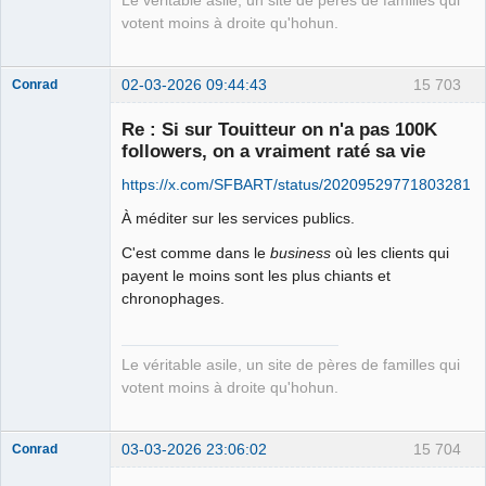
Le véritable asile, un site de pères de familles qui
votent moins à droite qu'hohun.
02-03-2026 09:44:43
15 703
Conrad
Re : Si sur Touitteur on n'a pas 100K
followers, on a vraiment raté sa vie
Free Van de
https://x.com/SFBART/status/202095297718032818
Kamp ☣✓
Connecté
À méditer sur les services publics.
C'est comme dans le
business
où les clients qui
payent le moins sont les plus chiants et
chronophages.
Le véritable asile, un site de pères de familles qui
votent moins à droite qu'hohun.
03-03-2026 23:06:02
15 704
Conrad