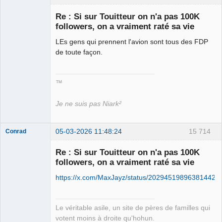
Re : Si sur Touitteur on n'a pas 100K
followers, on a vraiment raté sa vie
Roi du Peuple
des Merdes
LEs gens qui prennent l'avion sont tous des FDP
⛧☣✓
de toute façon.
Déconnecté
™
Je ne suis pas Niark²
05-03-2026 11:48:24
15 714
Conrad
Re : Si sur Touitteur on n'a pas 100K
followers, on a vraiment raté sa vie
Free Van de
https://x.com/MaxJayz/status/202945198963814426
Kamp ☣✓
Connecté
Le véritable asile, un site de pères de familles qui
votent moins à droite qu'hohun.