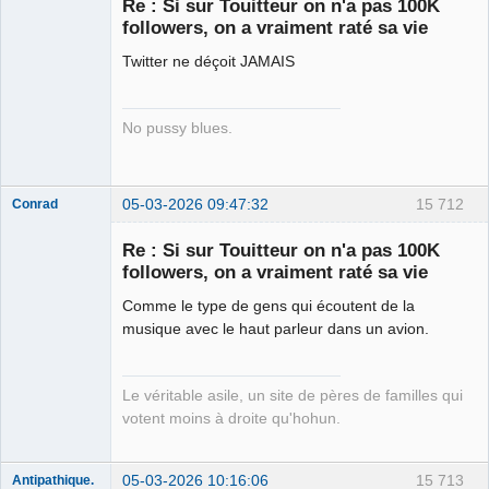
Re : Si sur Touitteur on n'a pas 100K
followers, on a vraiment raté sa vie
Porn to be
alive ⛧
Twitter ne déçoit JAMAIS
Déconnecté
No pussy blues.
05-03-2026 09:47:32
15 712
Conrad
Re : Si sur Touitteur on n'a pas 100K
followers, on a vraiment raté sa vie
Free Van de
Comme le type de gens qui écoutent de la
Kamp ☣✓
musique avec le haut parleur dans un avion.
Connecté
Le véritable asile, un site de pères de familles qui
votent moins à droite qu'hohun.
05-03-2026 10:16:06
15 713
Antipathique.