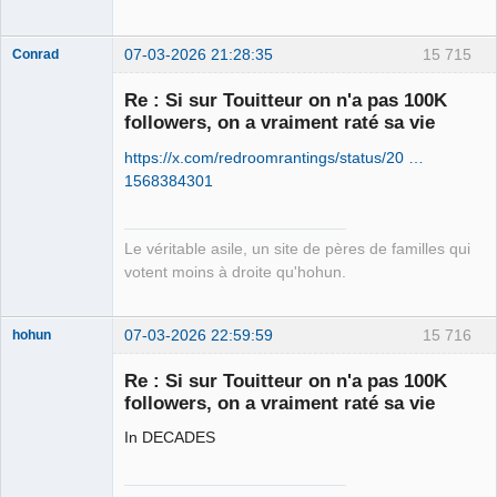
07-03-2026 21:28:35
15 715
Conrad
Re : Si sur Touitteur on n'a pas 100K
followers, on a vraiment raté sa vie
Free Van de
https://x.com/redroomrantings/status/20 …
Kamp ☣✓
1568384301
Connecté
Le véritable asile, un site de pères de familles qui
votent moins à droite qu'hohun.
07-03-2026 22:59:59
15 716
hohun
Re : Si sur Touitteur on n'a pas 100K
followers, on a vraiment raté sa vie
In DECADES
Grand Roi des
Bolos ☭⛧☣✓
Déconnecté