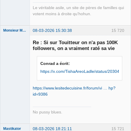
Le véritable asile, un site de pères de familles qui
votent moins à droite qu'hohun.
08-03-2026 15:30:38
15 720
Monsieur Maurice
Re : Si sur Touitteur on n'a pas 100K
followers, on a vraiment raté sa vie
Porn to be
alive ⛧
Déconnecté
Conrad a écrit:
https://x.com/TishaAreoLadle/status/20304682
https://www.lesitedecuisine.fr/forum/vi … hp?
id=9386
No pussy blues.
08-03-2026 18:21:11
15 721
Mastikator