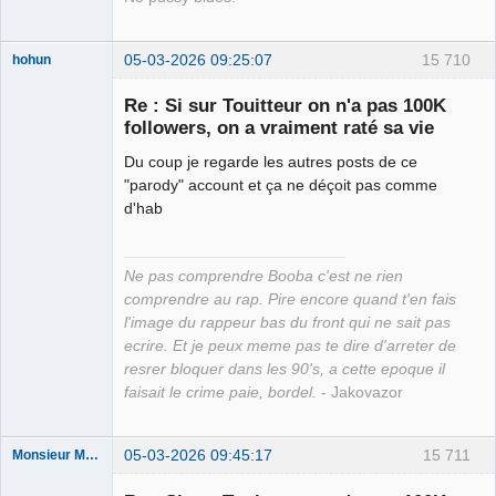
05-03-2026 09:25:07
15 710
hohun
Re : Si sur Touitteur on n'a pas 100K
followers, on a vraiment raté sa vie
Du coup je regarde les autres posts de ce
Grand Roi des
"parody" account et ça ne déçoit pas comme
Bolos ☭⛧☣✓
d'hab
Déconnecté
Ne pas comprendre Booba c'est ne rien
comprendre au rap. Pire encore quand t'en fais
l'image du rappeur bas du front qui ne sait pas
ecrire. Et je peux meme pas te dire d'arreter de
resrer bloquer dans les 90's, a cette epoque il
faisait le crime paie, bordel.
- Jakovazor
05-03-2026 09:45:17
15 711
Monsieur Maurice