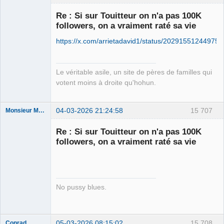
Re : Si sur Touitteur on n'a pas 100K
followers, on a vraiment raté sa vie
Free Van de
https://x.com/arrietadavid1/status/20291551244975
Kamp ☣✓
Connecté
Le véritable asile, un site de pères de familles qui
votent moins à droite qu'hohun.
04-03-2026 21:24:58
15 707
Monsieur Maurice
Re : Si sur Touitteur on n'a pas 100K
followers, on a vraiment raté sa vie
Porn to be
alive ⛧
Déconnecté
No pussy blues.
05-03-2026 08:15:02
15 708
Conrad