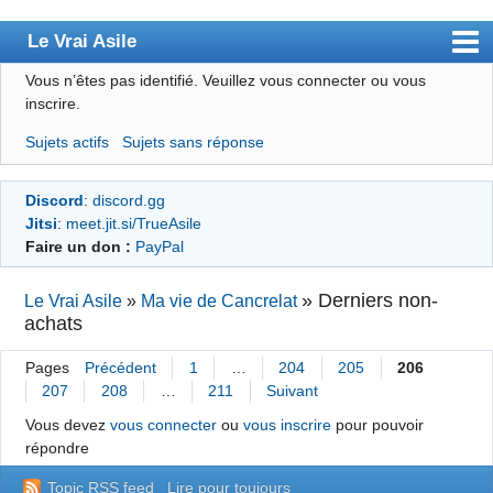
Le Vrai Asile
Vous n’êtes pas identifié.
Veuillez vous connecter ou vous
Accueil
inscrire.
Accueil des bourré(e)s
Sujets actifs
Sujets sans réponse
Forum
Discord
:
discord.gg
Membres
Jitsi
:
meet.jit.si/TrueAsile
Règles
Faire un don :
PayPal
Chercher
»
Derniers non-
Le Vrai Asile
»
Ma vie de Cancrelat
achats
S’inscrire
Connexion
Pages
Précédent
1
…
204
205
206
207
208
…
211
Suivant
Vous devez
vous connecter
ou
vous inscrire
pour pouvoir
répondre
Topic RSS feed
Lire pour toujours