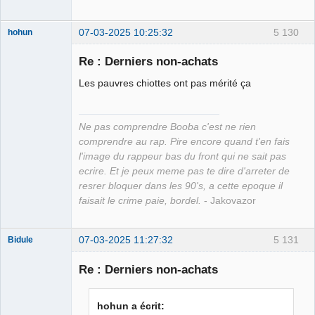
07-03-2025 10:25:32
5 130
hohun
Re : Derniers non-achats
Les pauvres chiottes ont pas mérité ça
Grand Roi des
Bolos ☭⛧☣✓
Ne pas comprendre Booba c'est ne rien
Déconnecté
comprendre au rap. Pire encore quand t'en fais
l'image du rappeur bas du front qui ne sait pas
ecrire. Et je peux meme pas te dire d'arreter de
resrer bloquer dans les 90's, a cette epoque il
faisait le crime paie, bordel.
- Jakovazor
07-03-2025 11:27:32
5 131
Bidule
Re : Derniers non-achats
Membre
hohun a écrit: