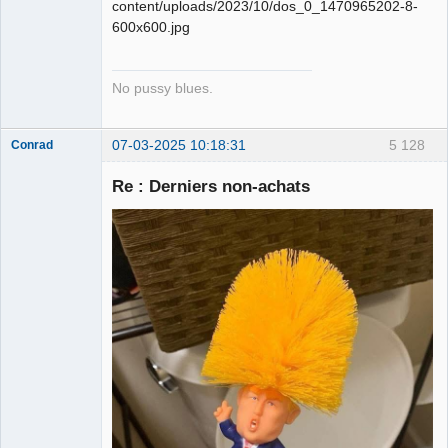
Déconnecté
No pussy blues.
07-03-2025 10:18:31
5 128
Conrad
Re : Derniers non-achats
Free Van de
Kamp ☣✓
Connecté