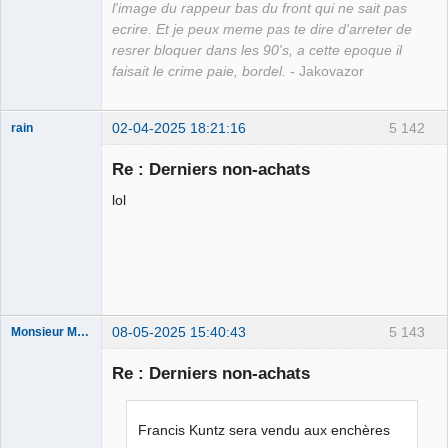
l'image du rappeur bas du front qui ne sait pas
ecrire. Et je peux meme pas te dire d'arreter de
resrer bloquer dans les 90's, a cette epoque il
faisait le crime paie, bordel.
- Jakovazor
02-04-2025 18:21:16
5 142
rain
Re : Derniers non-achats
lol
Merci Macron !
Patrifiotte ★★
⛧
Déconnecté
08-05-2025 15:40:43
5 143
Monsieur Maurice
Re : Derniers non-achats
Porn to be
alive ⛧
Francis Kuntz sera vendu aux enchères
Déconnecté