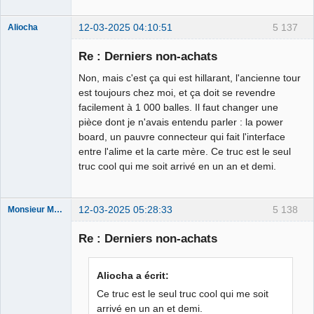
12-03-2025 04:10:51
5 137
Aliocha
Halal Bundy
Re : Derniers non-achats
⛧
Déconnecté
Non, mais c'est ça qui est hillarant, l'ancienne tour
est toujours chez moi, et ça doit se revendre
facilement à 1 000 balles. Il faut changer une
pièce dont je n'avais entendu parler : la power
board, un pauvre connecteur qui fait l'interface
entre l'alime et la carte mère. Ce truc est le seul
truc cool qui me soit arrivé en un an et demi.
12-03-2025 05:28:33
5 138
Monsieur Maurice
Re : Derniers non-achats
Porn to be
alive ⛧
Aliocha a écrit:
Déconnecté
Ce truc est le seul truc cool qui me soit
arrivé en un an et demi.