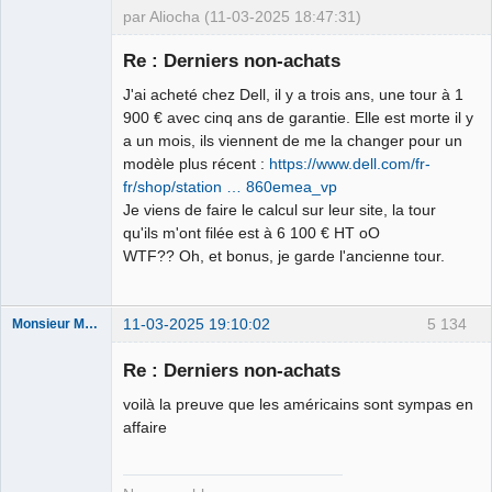
par Aliocha (11-03-2025 18:47:31)
Halal Bundy
Re : Derniers non-achats
⛧
Déconnecté
J'ai acheté chez Dell, il y a trois ans, une tour à 1
900 € avec cinq ans de garantie. Elle est morte il y
a un mois, ils viennent de me la changer pour un
modèle plus récent :
https://www.dell.com/fr-
fr/shop/station … 860emea_vp
Je viens de faire le calcul sur leur site, la tour
qu'ils m'ont filée est à 6 100 € HT oO
WTF?? Oh, et bonus, je garde l'ancienne tour.
11-03-2025 19:10:02
5 134
Monsieur Maurice
Re : Derniers non-achats
Porn to be
voilà la preuve que les américains sont sympas en
alive ⛧
affaire
Déconnecté