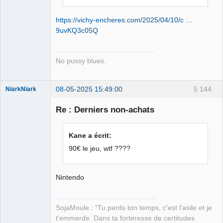
https://vichy-encheres.com/2025/04/10/c …
9uvKQ3c05Q
No pussy blues.
08-05-2025 15:49:00
5 144
NiarkNiark
Re : Derniers non-achats
petit paysan
Kane a écrit:
sans terre ⛧
90€ le jeu, wtf ????
Déconnecté
Nintendo
SojaMoule : "Tu perds ton temps, c'est l'asile et je
t'emmerde. Dans ta forteresse de certitudes