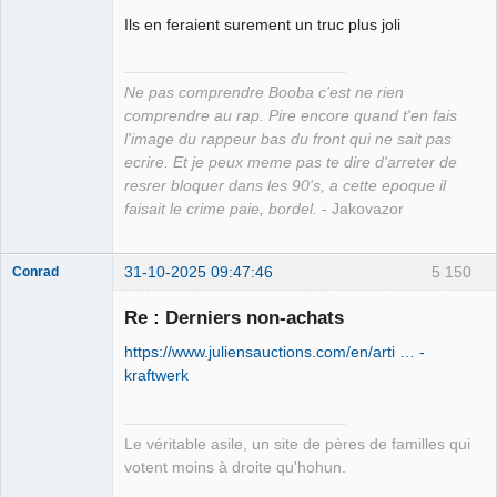
Ils en feraient surement un truc plus joli
Grand Roi des
Bolos ☭⛧☣✓
Ne pas comprendre Booba c'est ne rien
Déconnecté
comprendre au rap. Pire encore quand t'en fais
l'image du rappeur bas du front qui ne sait pas
ecrire. Et je peux meme pas te dire d'arreter de
resrer bloquer dans les 90's, a cette epoque il
faisait le crime paie, bordel.
- Jakovazor
31-10-2025 09:47:46
5 150
Conrad
Re : Derniers non-achats
https://www.juliensauctions.com/en/arti … -
Free Van de
kraftwerk
Kamp ☣✓
Connecté
Le véritable asile, un site de pères de familles qui
votent moins à droite qu'hohun.