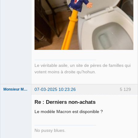
Le véritable asile, un site de pères de familles qui
votent moins à droite qu'hohun.
07-03-2025 10:23:26
5 129
Monsieur Maurice
Re : Derniers non-achats
Porn to be
Le modèle Macron est disponible ?
alive ⛧
Déconnecté
No pussy blues.