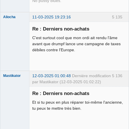
No pussy blues.
11-03-2025 19:23:16
5 135
Aliocha
Halal Bundy
Re : Derniers non-achats
⛧
Déconnecté
C'est surtout cool que mon ordi ait rendu l'âme
avant que drumpf lance une campagne de taxes
débiles contre l'Europe.
12-03-2025 01:00:48
Dernière modification
5 136
Mastikator
par Mastikator (12-03-2025 01:02:22)
Re : Derniers non-achats
Et si tu peux en plus réparer toi-même l'ancienne,
Le plus con
d'entre nous
tu peux te mettre très bien.
Déconnecté