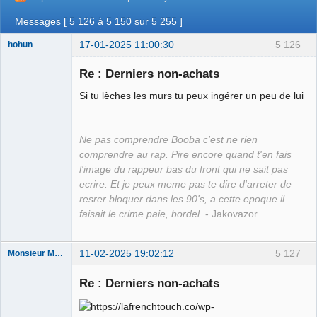
Messages [ 5 126 à 5 150 sur 5 255 ]
17-01-2025 11:00:30
5 126
hohun
Re : Derniers non-achats
Si tu lèches les murs tu peux ingérer un peu de lui
Grand Roi des
Bolos ☭⛧☣✓
Ne pas comprendre Booba c'est ne rien
Déconnecté
comprendre au rap. Pire encore quand t'en fais
l'image du rappeur bas du front qui ne sait pas
ecrire. Et je peux meme pas te dire d'arreter de
resrer bloquer dans les 90's, a cette epoque il
faisait le crime paie, bordel.
- Jakovazor
11-02-2025 19:02:12
5 127
Monsieur Maurice
Re : Derniers non-achats
Porn to be
alive ⛧