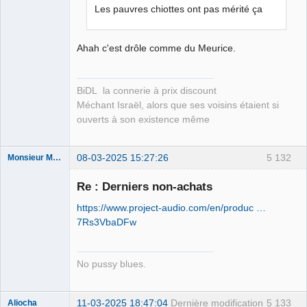
Déconnecté
Les pauvres chiottes ont pas mérité ça
Ahah c'est drôle comme du Meurice.
BiDL la connerie à prix discount
Méchant Israël, alors que ses voisins étaient si
ouverts à son existence même
08-03-2025 15:27:26
5 132
Monsieur Maurice
Re : Derniers non-achats
Porn to be
https://www.project-audio.com/en/produc …
alive ⛧
7Rs3VbaDFw
Déconnecté
No pussy blues.
11-03-2025 18:47:04
Dernière modification
5 133
Aliocha