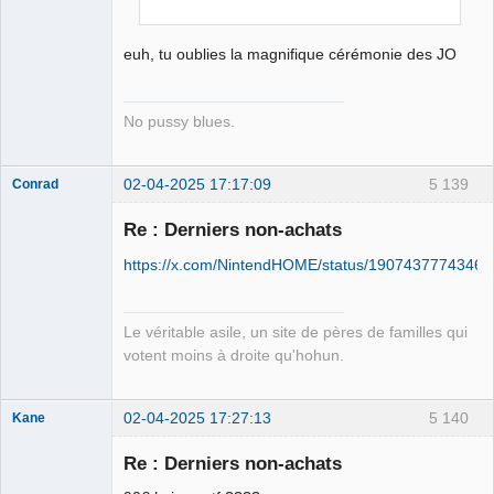
euh, tu oublies la magnifique cérémonie des JO
No pussy blues.
02-04-2025 17:17:09
5 139
Conrad
Re : Derniers non-achats
https://x.com/NintendHOME/status/1907437774346
Free Van de
Kamp ☣✓
Connecté
Le véritable asile, un site de pères de familles qui
votent moins à droite qu'hohun.
02-04-2025 17:27:13
5 140
Kane
Re : Derniers non-achats
Bouteille