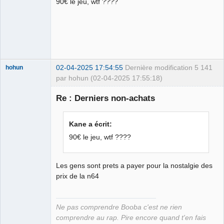
90€ le jeu, wtf ????
déviant de 2L
Déconnecté
02-04-2025 17:54:55
Dernière modification
5 141
hohun
par hohun (02-04-2025 17:55:18)
Re : Derniers non-achats
Grand Roi des
Kane a écrit:
Bolos ☭⛧☣✓
90€ le jeu, wtf ????
Déconnecté
Les gens sont prets a payer pour la nostalgie des
prix de la n64
Ne pas comprendre Booba c'est ne rien
comprendre au rap. Pire encore quand t'en fais