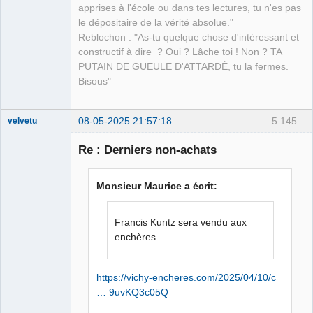
apprises à l'école ou dans tes lectures, tu n'es pas
le dépositaire de la vérité absolue."
Reblochon : "As-tu quelque chose d'intéressant et
constructif à dire ? Oui ? Lâche toi ! Non ? TA
PUTAIN DE GUEULE D'ATTARDÉ, tu la fermes.
Bisous"
08-05-2025 21:57:18
5 145
velvetu
Re : Derniers non-achats
Houmous
Monsieur Maurice a écrit:
glacé et
sophistiqué
★★⛧
Francis Kuntz sera vendu aux
Déconnecté
enchères
https://vichy-encheres.com/2025/04/10/c
… 9uvKQ3c05Q