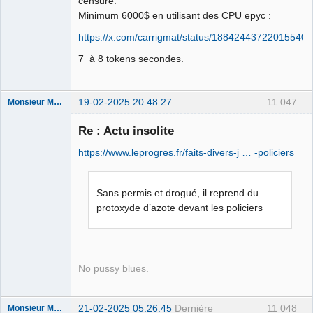
censure.
Déconnecté
Minimum 6000$ en utilisant des CPU epyc :
https://x.com/carrigmat/status/18842443722015540
7 à 8 tokens secondes.
19-02-2025 20:48:27
11 047
Monsieur Maurice
Re : Actu insolite
Porn to be
https://www.leprogres.fr/faits-divers-j … -policiers
alive ⛧
Déconnecté
Sans permis et drogué, il reprend du
protoxyde d’azote devant les policiers
No pussy blues.
21-02-2025 05:26:45
Dernière
11 048
Monsieur Maurice