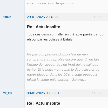
votent moins à droite qu'hohun.
29-01-2025 23:40:35
11 029
hohun
Re : Actu insolite
Tous ces gens vont aller en thérapie payée par qui
Grand Roi des
eh oui par les cotises à Bidule
Bolos ☭⛧☣✓
Connecté
Ne pas comprendre Booba c'est ne rien
comprendre au rap. Pire encore quand t'en fais
l'image du rappeur bas du front qui ne sait pas
ecrire. Et je peux meme pas te dire d'arreter de
resrer bloquer dans les 90's, a cette epoque il
faisait le crime paie, bordel.
- Jakovazor
30-01-2025 00:36:31
11 030
mr_zlu
Re : Actu insolite