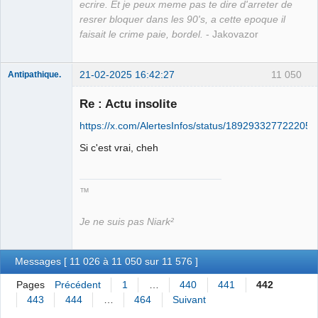
ecrire. Et je peux meme pas te dire d'arreter de
resrer bloquer dans les 90's, a cette epoque il
faisait le crime paie, bordel.
- Jakovazor
21-02-2025 16:42:27
11 050
Antipathique.
Re : Actu insolite
https://x.com/AlertesInfos/status/189293327722205
Roi du Peuple
des Merdes
Si c'est vrai, cheh
⛧☣✓
Déconnecté
™
Je ne suis pas Niark²
Messages [ 11 026 à 11 050 sur 11 576 ]
Pages
Précédent
1
…
440
441
442
443
444
…
464
Suivant