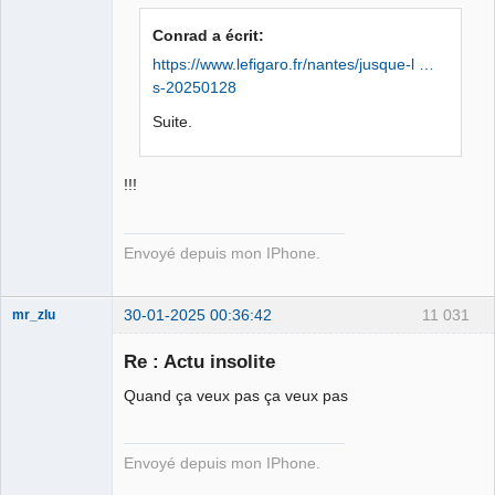
Iron Maïdan ★
Conrad a écrit:
☣✓ ⛧
https://www.lefigaro.fr/nantes/jusque-l …
Déconnecté
s-20250128
Suite.
!!!
Envoyé depuis mon IPhone.
30-01-2025 00:36:42
11 031
mr_zlu
Re : Actu insolite
Quand ça veux pas ça veux pas
Iron Maïdan ★
☣✓ ⛧
Envoyé depuis mon IPhone.
Déconnecté