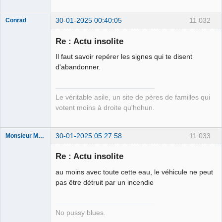
30-01-2025 00:40:05
11 032
Conrad
Re : Actu insolite
Il faut savoir repérer les signes qui te disent
Free Van de
d'abandonner.
Kamp ☣✓
Déconnecté
Le véritable asile, un site de pères de familles qui
votent moins à droite qu'hohun.
30-01-2025 05:27:58
11 033
Monsieur Maurice
Re : Actu insolite
Porn to be
au moins avec toute cette eau, le véhicule ne peut
alive ⛧
pas être détruit par un incendie
Déconnecté
No pussy blues.