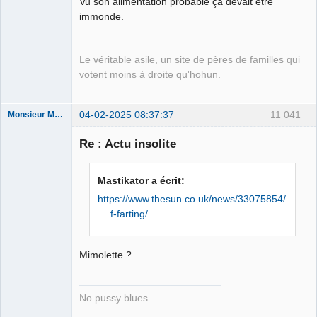
Vu son alimentation probable ça devait être
Free Van de
immonde.
Kamp ☣✓
Déconnecté
Le véritable asile, un site de pères de familles qui
votent moins à droite qu'hohun.
04-02-2025 08:37:37
11 041
Monsieur Maurice
Re : Actu insolite
Porn to be
alive ⛧
Mastikator a écrit:
Déconnecté
https://www.thesun.co.uk/news/33075854/
… f-farting/
Mimolette ?
No pussy blues.