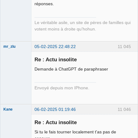
Free Van de
réponses.
Kamp ☣✓
Déconnecté
Le véritable asile, un site de pères de familles qui
votent moins à droite qu'hohun.
05-02-2025 22:48:22
11 045
mr_zlu
Re : Actu insolite
Demande à ChatGPT de paraphraser
Iron Maïdan ★
☣✓ ⛧
Envoyé depuis mon IPhone.
Déconnecté
06-02-2025 01:19:46
11 046
Kane
Re : Actu insolite
Bouteille
Si tu le fais tourner localement t'as pas de
déviant de 2L