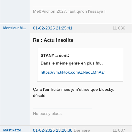
Déconnecté
Mél@nchon 2027, faut qu'on l'essaye !
01-02-2025 21:25:41
11 036
Monsieur Maurice
Re : Actu insolite
Porn to be
alive ⛧
STANY a écrit:
Déconnecté
Dans le même genre en plus fnu.
https://vm.tiktok.com/ZNeoLMhAs/
Ça a l'air fruité mais je n'utilise que bluesky,
désolé.
No pussy blues.
01-02-2025 23:20:38
Dernière
11 037
Mastikator