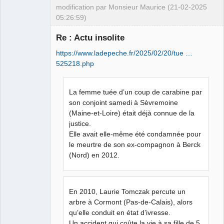
modification par Monsieur Maurice (21-02-2025
05:26:59)
Re : Actu insolite
Porn to be
https://www.ladepeche.fr/2025/02/20/tue …
alive ⛧
525218.php
Déconnecté
La femme tuée d’un coup de carabine par
son conjoint samedi à Sèvremoine
(Maine-et-Loire) était déjà connue de la
justice.
Elle avait elle-même été condamnée pour
le meurtre de son ex-compagnon à Berck
(Nord) en 2012.
En 2010, Laurie Tomczak percute un
arbre à Cormont (Pas-de-Calais), alors
qu’elle conduit en état d’ivresse.
Un accident qui coûte la vie à sa fille de 5