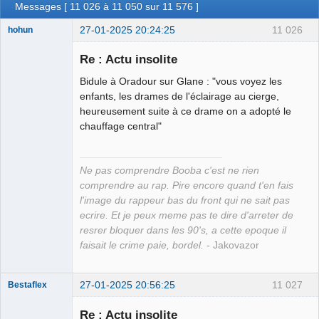
Messages [ 11 026 à 11 050 sur 11 576 ]
27-01-2025 20:24:25
11 026
hohun
Re : Actu insolite
Bidule à Oradour sur Glane : "vous voyez les
Grand Roi des
enfants, les drames de l'éclairage au cierge,
Bolos ☭⛧☣✓
heureusement suite à ce drame on a adopté le
chauffage central"
Connecté
Ne pas comprendre Booba c'est ne rien
comprendre au rap. Pire encore quand t'en fais
l'image du rappeur bas du front qui ne sait pas
ecrire. Et je peux meme pas te dire d'arreter de
resrer bloquer dans les 90's, a cette epoque il
faisait le crime paie, bordel.
- Jakovazor
27-01-2025 20:56:25
11 027
Bestaflex
Re : Actu insolite