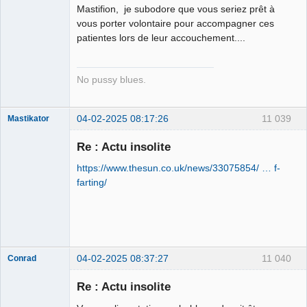
Porn to be
Mastifion, je subodore que vous seriez prêt à
alive ⛧
vous porter volontaire pour accompagner ces
Déconnecté
patientes lors de leur accouchement....
No pussy blues.
04-02-2025 08:17:26
11 039
Mastikator
Re : Actu insolite
https://www.thesun.co.uk/news/33075854/ … f-
Le plus con
d'entre nous
farting/
Déconnecté
04-02-2025 08:37:27
11 040
Conrad
Re : Actu insolite