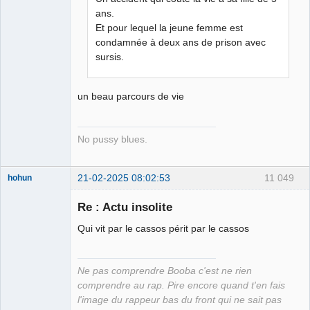
ans.
Et pour lequel la jeune femme est
condamnée à deux ans de prison avec
sursis.
un beau parcours de vie
No pussy blues.
21-02-2025 08:02:53
11 049
hohun
Re : Actu insolite
Qui vit par le cassos périt par le cassos
Grand Roi des
Bolos ☭⛧☣✓
Ne pas comprendre Booba c'est ne rien
Connecté
comprendre au rap. Pire encore quand t'en fais
l'image du rappeur bas du front qui ne sait pas