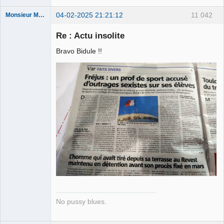
04-02-2025 21:21:12
11 042
Monsieur Maurice
Re : Actu insolite
Porn to be
Bravo Bidule !!
alive ⛧
Déconnecté
No pussy blues.