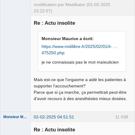
modification par Mastikator (01-02-2025
23:22:07)
Re : Actu insolite
Le plus con
d'entre nous
Monsieur Maurice a écrit:
Déconnecté
https://www.midilibre.fr/2025/02/01/il- …
475250.php
je ne connaissais pas le mot maïeuticien
Mais est-ce que l'orgasme a aidé les patientes à
supporter l'accouchement?
Parce que si ça marche, ça permettrait peut-être
d'avoir recours à des anesthésies mieux dosées.
02-02-2025 04:51:51
11 038
Monsieur Maurice
Re : Actu insolite