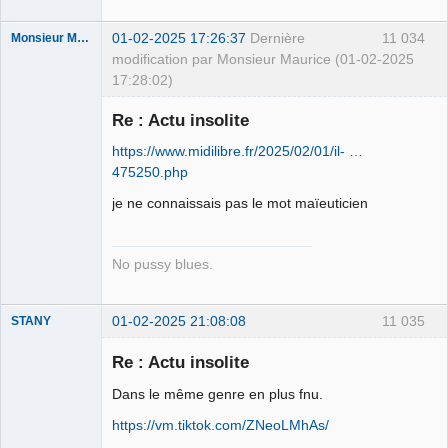
01-02-2025 17:26:37
Dernière
11 034
Monsieur Maurice
modification par Monsieur Maurice (01-02-2025
17:28:02)
Re : Actu insolite
Porn to be
https://www.midilibre.fr/2025/02/01/il- …
alive ⛧
475250.php
Déconnecté
je ne connaissais pas le mot maïeuticien
No pussy blues.
01-02-2025 21:08:08
11 035
STANY
Re : Actu insolite
Dans le même genre en plus fnu.
Ethylo-
https://vm.tiktok.com/ZNeoLMhAs/
différentialiste