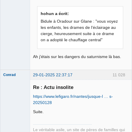
Hernie fiscale
hohun a écrit:
⛧ ☣✓
Bidule à Oradour sur Glane : "vous voyez
Déconnecté
les enfants, les drames de l'éclairage au
cierge, heureusement suite à ce drame
on a adopté le chauffage central"
Ah j'étais sur les dangers du saturnisme là bas.
29-01-2025 22:37:17
11 028
Conrad
Re : Actu insolite
https://www.lefigaro.fr/nantes/jusque-l … s-
Free Van de
20250128
Kamp ☣✓
Déconnecté
Suite.
Le véritable asile, un site de pères de familles qui