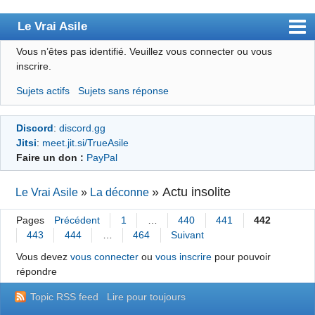
Le Vrai Asile
Vous n’êtes pas identifié.
Veuillez vous connecter ou vous
Accueil
inscrire.
Accueil des bourré(e)s
Sujets actifs
Sujets sans réponse
Forum
Discord
:
discord.gg
Membres
Jitsi
:
meet.jit.si/TrueAsile
Règles
Faire un don :
PayPal
Chercher
»
Actu insolite
Le Vrai Asile
»
La déconne
S’inscrire
Pages
Précédent
1
…
440
441
442
Connexion
443
444
…
464
Suivant
Vous devez
vous connecter
ou
vous inscrire
pour pouvoir
répondre
Topic RSS feed
Lire pour toujours