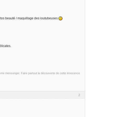
tutos beauté / maquillage des ioutubeuses
licates.
sme mensonger. Faire partout la découverte de cette innocence
2