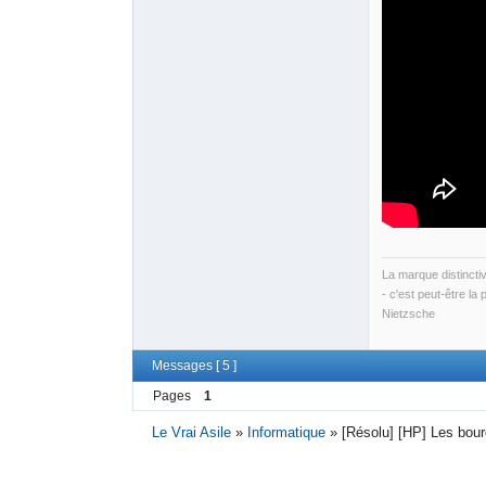
La marque distincti
- c'est peut-être la 
Nietzsche
Messages [ 5 ]
Pages
1
Le Vrai Asile
»
Informatique
»
[Résolu] [HP] Les bou