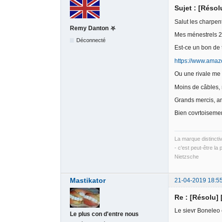
Sujet : [Réso
Salut les charpent
Remy Danton ⛧
Mes ménestrels 2.
Déconnecté
Est-ce un bon de 
https://www.amaz
Ou une rivale me 
Moins de câbles, 
Grands mercis, a
Bien covrtoiseme
La marque distincti
- c'est peut-être la 
Nietzsche
Mastikator
21-04-2019 18:5
Re : [Résolu]
Le sievr Boneleo c
Le plus con d'entre nous