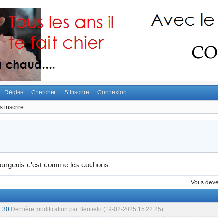
Règles
Chercher
S’inscrire
Connexion
 inscrire.
bourgeois c'est comme les cochons
Vous dev
3:30
Dernière modification par Beonelo (19-02-2025 15:22:25)