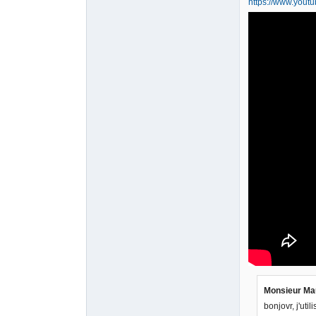
https://www.you
Monsieur Mau
bonjovr, j'uti