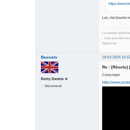
https://www.
Las, ma bourse ne
La marque distincti
- c'est peut-être la 
Nietzsche
Beonelo
19-02-2025 15:2
Re : [Résolu]
Cross-topic
Remy Danton ⛧
https://www.you
Déconnecté