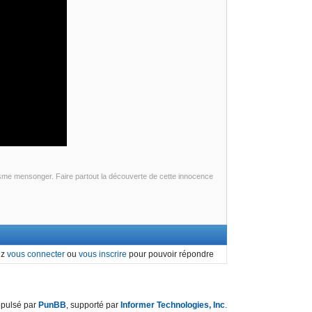
sme mensonger. Faire partout la découverte de cette innocence
ez
vous connecter
ou
vous inscrire
pour pouvoir répondre
opulsé par
PunBB
, supporté par
Informer Technologies, Inc
.