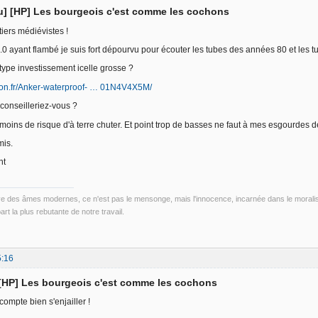
lu] [HP] Les bourgeois c'est comme les cochons
iers médiévistes !
0 ayant flambé je suis fort dépourvu pour écouter les tubes des années 80 et les 
type investissement icelle grosse ?
on.fr/Anker-waterproof- … 01N4V4X5M/
conseilleriez-vous ?
moins de risque d'à terre chuter. Et point trop de basses ne faut à mes esgourdes dé
mis.
nt
ve des âmes modernes, ce n'est pas le mensonge, mais l'innocence, incarnée dans le morali
part la plus rebutante de notre travail.
5:16
 [HP] Les bourgeois c'est comme les cochons
ompte bien s'enjailler !