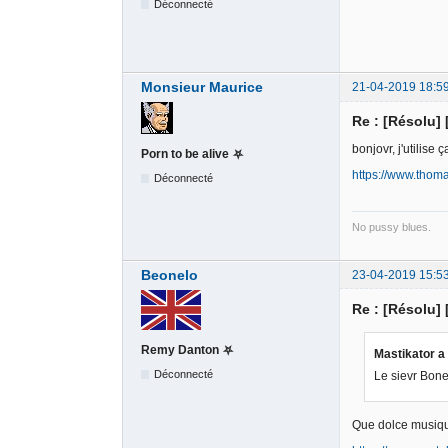
Déconnecté
Monsieur Maurice
21-04-2019 18:5
Re : [Résolu]
bonjovr, j'utilise
Porn to be alive ⛧
https://www.thom
Déconnecté
No pussy blues.
Beonelo
23-04-2019 15:5
Re : [Résolu]
Remy Danton ⛧
Mastikator a 
Déconnecté
Le sievr Bone
Que dolce musique