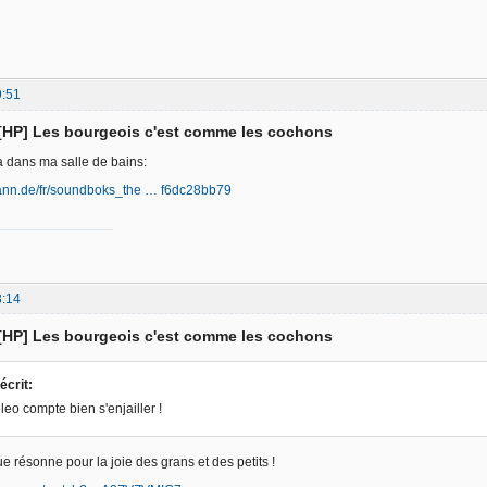
9:51
 [HP] Les bourgeois c'est comme les cochons
 ça dans ma salle de bains:
ann.de/fr/soundboks_the … f6dc28bb79
3:14
 [HP] Les bourgeois c'est comme les cochons
écrit:
leo compte bien s'enjailler !
 résonne pour la joie des grans et des petits !