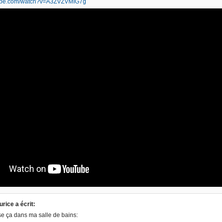
tube.com/watch?v=A3ZVZVMIG7g
rice a écrit:
lise ça dans ma salle de bains: