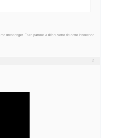
sme mensonger. Faire partout la découverte de cette innocence
5