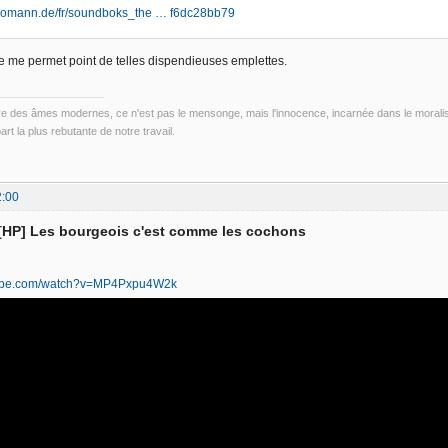
thomann.de/fr/soundboks_the … f6dc28bb79
 me permet point de telles dispendieuses emplettes.
ve des âmes modernes, ce n'est pas le mensonge, mais l'innocence, incarnée dans le morali
part la plus rebutante de notre travail.
2:00
 [HP] Les bourgeois c'est comme les cochons
tube.com/watch?v=MP4Pxpu4W2k