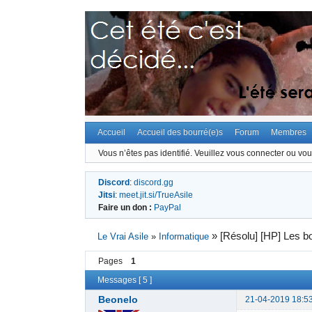
Accueil
Accueil des bourré(e)s
Forum
Membres
Vous n’êtes pas identifié.
Veuillez vous connecter ou vous
Discord
:
discord.gg
Jitsi
:
meet.jit.si/TrueAsile
Faire un don :
PayPal
»
[Résolu] [HP] Les 
Le Vrai Asile
»
Informatique
Pages
1
Messages [ 5 ]
Beonelo
21-04-2019 18:5