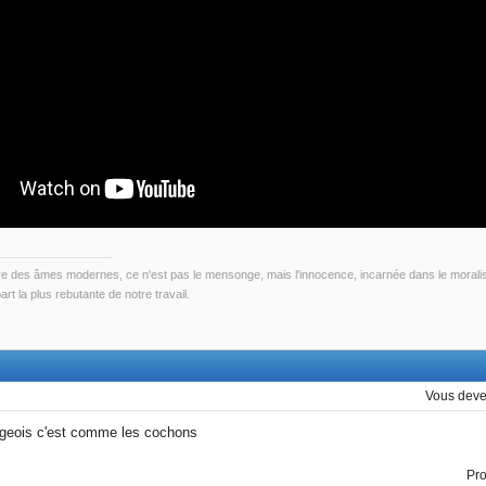
ve des âmes modernes, ce n'est pas le mensonge, mais l'innocence, incarnée dans le morali
part la plus rebutante de notre travail.
Vous dev
rgeois c'est comme les cochons
Pr