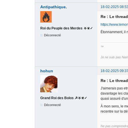
Antipathique.
18-02-2025 08:5
Re : Le threa
https://www.lemon
Roi du Peuple des Merdes ⛧☣✓
Étonnamment, il n
Déconnecté
™
Je ne suis pas Niar
hohun
18-02-2025 09:3
Re : Le threa
J'aimerais pas etr
davantage les cla
Grand Roi des Bolos ☭⛧☣✓
quasi assuré d'un
Déconnecté
À mon sens, le me
recentre sur la d
Ne pas comprendre B