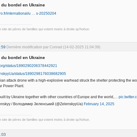
d du bordel en Ukraine
aro.fr/international/u … s-20250204
un site de pères de familles qui votent moins à droite qu'hohun.
:59
Dernière modification par Conrad (14-02-2025 11:04:39)
d du bordel en Ukraine
eaorg/status/1890290206378442921
lenskyyUa/status/1890298176038682905
ian attack drone with a high-explosive warhead struck the shelter protecting the wor
r Power Plant.
built by Ukraine together with other countries of Europe and the world,…
pic.twitt
enskyy / Володимир Зеленський (@ZelenskyyUa)
February 14, 2025
un site de pères de familles qui votent moins à droite qu'hohun.
1:03