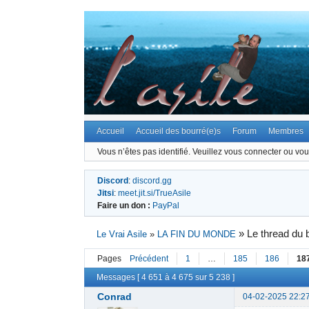
Accueil
Accueil des bourré(e)s
Forum
Membres
Vous n’êtes pas identifié.
Veuillez vous connecter ou vous
Discord
:
discord.gg
Jitsi
:
meet.jit.si/TrueAsile
Faire un don :
PayPal
»
Le thread du 
Le Vrai Asile
»
LA FIN DU MONDE
Pages
Précédent
1
…
185
186
18
Messages [ 4 651 à 4 675 sur 5 238 ]
Conrad
04-02-2025 22:2