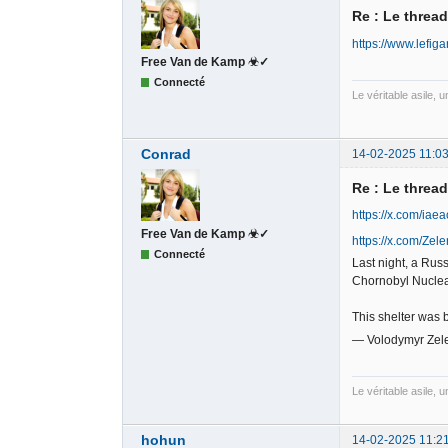
Re : Le threa
https://www.lefig
Free Van de Kamp ☣✓
Connecté
Le véritable asile, 
Conrad
14-02-2025 11:03
Re : Le threa
https://x.com/ia
Free Van de Kamp ☣✓
https://x.com/Ze
Connecté
Last night, a Russ
Chornobyl Nuclea
This shelter was 
— Volodymyr Zel
Le véritable asile, 
hohun
14-02-2025 11:2