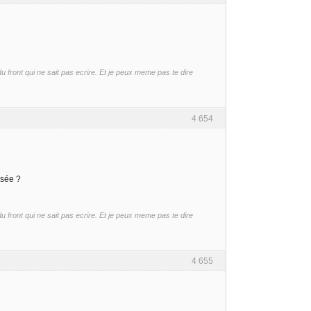
front qui ne sait pas ecrire. Et je peux meme pas te dire
4 654
osée ?
front qui ne sait pas ecrire. Et je peux meme pas te dire
4 655