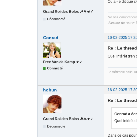
Où ai-je dit que c
Grand Roi des Bolos ☭⛧☣✓
Ne pas comprendre B
Déconnecté
d'arreter de resrer b
Conrad
16-02-2025 17:2
Re : Le threa
Quel intérêt d'en 
Free Van de Kamp ☣✓
Connecté
Le véritable asile, 
hohun
16-02-2025 17:3
Re : Le threa
Conrad a écri
Grand Roi des Bolos ☭⛧☣✓
Quel intérêt d
Déconnecté
Dans ce cas pourq