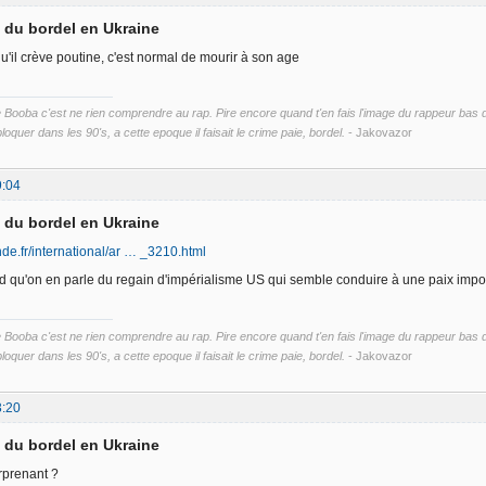
d du bordel en Ukraine
u'il crève poutine, c'est normal de mourir à son age
ooba c'est ne rien comprendre au rap. Pire encore quand t'en fais l'image du rappeur bas du 
loquer dans les 90's, a cette epoque il faisait le crime paie, bordel.
- Jakovazor
9:04
d du bordel en Ukraine
de.fr/international/ar … _3210.html
and qu'on en parle du regain d'impérialisme US qui semble conduire à une paix imp
ooba c'est ne rien comprendre au rap. Pire encore quand t'en fais l'image du rappeur bas du 
loquer dans les 90's, a cette epoque il faisait le crime paie, bordel.
- Jakovazor
3:20
d du bordel en Ukraine
rprenant ?