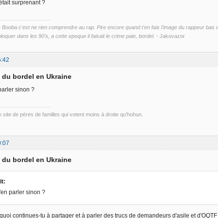
'était surprenant ?
ooba c'est ne rien comprendre au rap. Pire encore quand t'en fais l'image du rappeur bas du 
loquer dans les 90's, a cette epoque il faisait le crime paie, bordel.
- Jakovazor
5:42
d du bordel en Ukraine
parler sinon ?
un site de pères de familles qui votent moins à droite qu'hohun.
0:07
d du bordel en Ukraine
t:
'en parler sinon ?
uoi continues-tu à partager et à parler des trucs de demandeurs d'asile et d'OQTF q