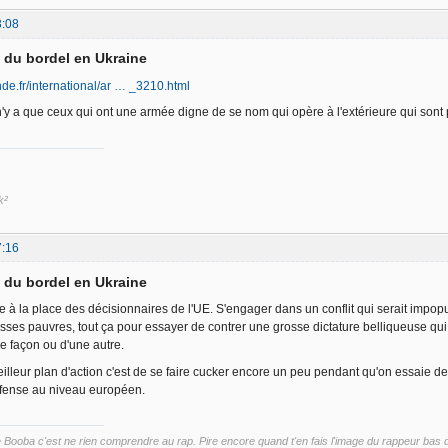
3:08
d du bordel en Ukraine
de.fr/international/ar … _3210.html
'y a que ceux qui ont une armée digne de se nom qui opère à l'extérieure qui sont 
k²
7:16
d du bordel en Ukraine
e à la place des décisionnaires de l'UE. S'engager dans un conflit qui serait impopu
sses pauvres, tout ça pour essayer de contrer une grosse dictature belliqueuse qui
e façon ou d'une autre.
illeur plan d'action c'est de se faire cucker encore un peu pendant qu'on essaie 
éfense au niveau européen.
ooba c'est ne rien comprendre au rap. Pire encore quand t'en fais l'image du rappeur bas du 