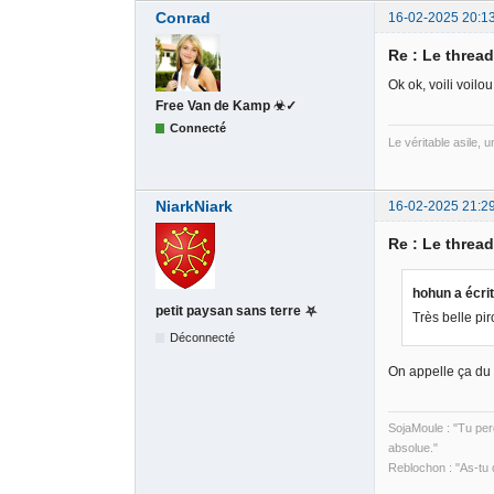
Conrad
16-02-2025 20:1
Re : Le threa
Ok ok, voili voilou
Free Van de Kamp ☣✓
Connecté
Le véritable asile, 
NiarkNiark
16-02-2025 21:2
Re : Le threa
hohun a écrit
petit paysan sans terre ⛧
Très belle pir
Déconnecté
On appelle ça du
SojaMoule : "Tu perd
absolue."
Reblochon : "As-tu