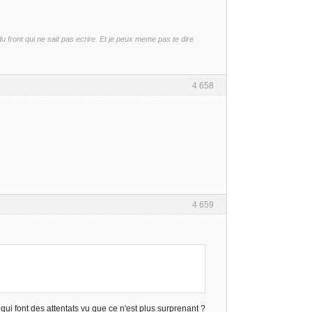
front qui ne sait pas ecrire. Et je peux meme pas te dire
4 658
4 659
ui font des attentats vu que ce n'est plus surprenant ?