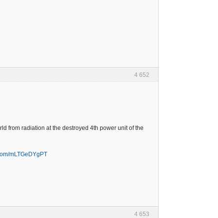
4 652
ld from radiation at the destroyed 4th power unit of the
er.com/mLTGeDYgPT
4 653