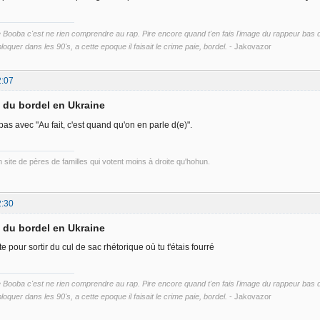
ooba c'est ne rien comprendre au rap. Pire encore quand t'en fais l'image du rappeur bas du 
loquer dans les 90's, a cette epoque il faisait le crime paie, bordel.
- Jakovazor
2:07
d du bordel en Ukraine
pas avec "Au fait, c'est quand qu'on en parle d(e)".
un site de pères de familles qui votent moins à droite qu'hohun.
2:30
d du bordel en Ukraine
te pour sortir du cul de sac rhétorique où tu t'étais fourré
ooba c'est ne rien comprendre au rap. Pire encore quand t'en fais l'image du rappeur bas du 
loquer dans les 90's, a cette epoque il faisait le crime paie, bordel.
- Jakovazor