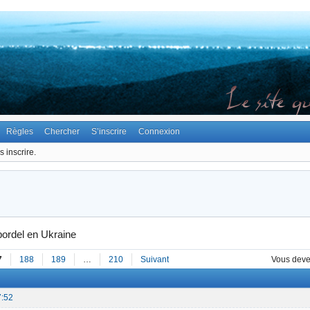
Règles
Chercher
S’inscrire
Connexion
 inscrire.
bordel en Ukraine
7
188
189
…
210
Suivant
Vous dev
7:52