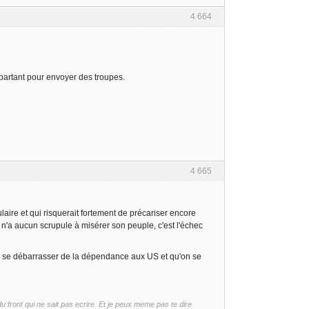
4 664
partant pour envoyer des troupes.
4 665
laire et qui risquerait fortement de précariser encore
 n'a aucun scrupule à misérer son peuple, c'est l'échec
de se débarrasser de la dépendance aux US et qu'on se
front qui ne sait pas ecrire. Et je peux meme pas te dire