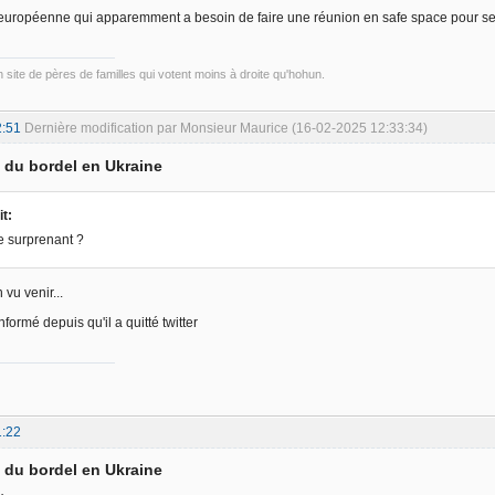
te européenne qui apparemment a besoin de faire une réunion en safe space pour se 
un site de pères de familles qui votent moins à droite qu'hohun.
2:51
Dernière modification par Monsieur Maurice (16-02-2025 12:33:34)
d du bordel en Ukraine
t:
e surprenant ?
 vu venir...
nformé depuis qu'il a quitté twitter
1:22
d du bordel en Ukraine