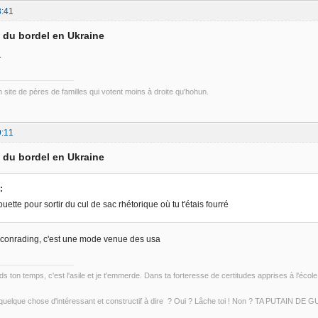
3:41
d du bordel en Ukraine
.
un site de pères de familles qui votent moins à droite qu'hohun.
9:11
d du bordel en Ukraine
:
ouette pour sortir du cul de sac rhétorique où tu t'étais fourré
 conrading, c'est une mode venue des usa
s ton temps, c'est l'asile et je t'emmerde. Dans ta forteresse de certitudes apprises à l'école 
 quelque chose d'intéressant et constructif à dire ? Oui ? Lâche toi ! Non ? TA PUTAIN DE