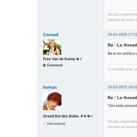
Ne pas comprendre B
d'arreter de resrer b
Conrad
16-02-2025 17:5
Re : Le threa
Ba je les préface 
Free Van de Kamp ☣✓
Connecté
Le véritable asile, 
hohun
16-02-2025 19:0
Re : Le threa
Très belle pirouet
Grand Roi des Bolos ☭⛧☣✓
Ne pas comprendre B
Déconnecté
d'arreter de resrer b