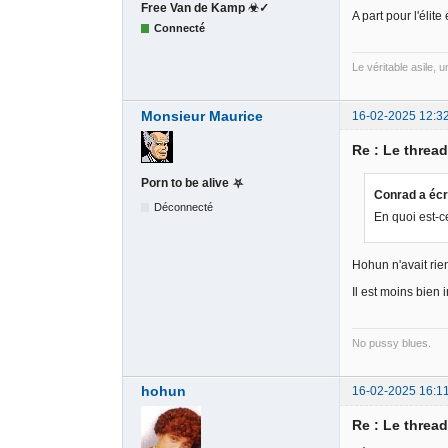
Free Van de Kamp ☣✓
A part pour l'éli
Connecté
Le véritable asile, 
Monsieur Maurice
16-02-2025 12:3
Re : Le threa
Porn to be alive ⛧
Conrad a écri
Déconnecté
En quoi est-c
Hohun n'avait rien
Il est moins bien i
No pussy blues.
hohun
16-02-2025 16:1
Re : Le threa