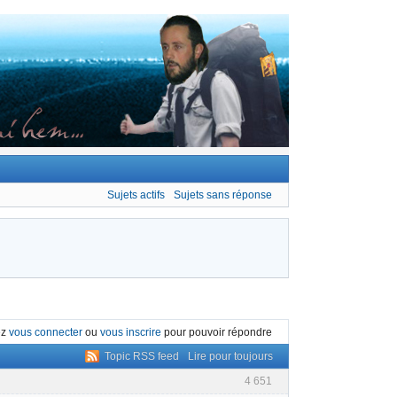
Sujets actifs
Sujets sans réponse
ez
vous connecter
ou
vous inscrire
pour pouvoir répondre
Topic RSS feed
Lire pour toujours
4 651