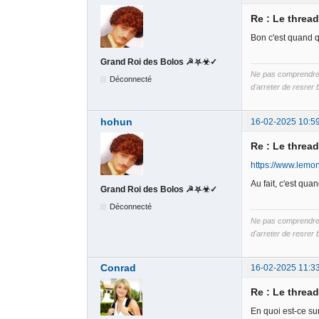
Re : Le threa
Bon c'est quand q
Grand Roi des Bolos ☭⛧☣✓
Ne pas comprendre B
Déconnecté
d'arreter de resrer b
hohun
16-02-2025 10:5
Re : Le threa
https://www.lemon
Au fait, c'est qu
Grand Roi des Bolos ☭⛧☣✓
Déconnecté
Ne pas comprendre B
d'arreter de resrer b
Conrad
16-02-2025 11:3
Re : Le threa
En quoi est-ce su