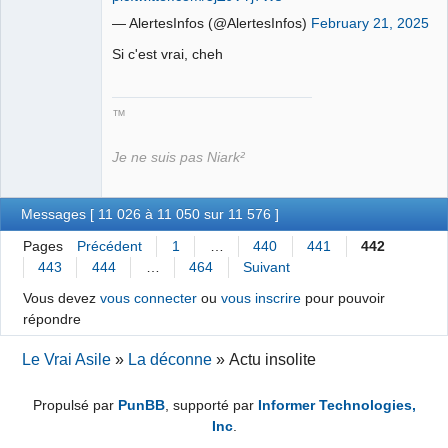
— AlertesInfos (@AlertesInfos)
February 21, 2025
Si c'est vrai, cheh
™
Je ne suis pas Niark²
Messages [ 11 026 à 11 050 sur 11 576 ]
Pages
Précédent
1
…
440
441
442
443
444
…
464
Suivant
Vous devez
vous connecter
ou
vous inscrire
pour pouvoir
répondre
Le Vrai Asile
»
La déconne
»
Actu insolite
Propulsé par
PunBB
, supporté par
Informer Technologies,
Inc
.