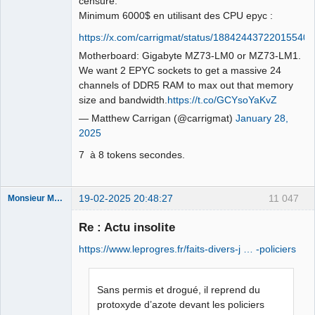
censure.
Déconnecté
Minimum 6000$ en utilisant des CPU epyc :
https://x.com/carrigmat/status/18842443722015540
Motherboard: Gigabyte MZ73-LM0 or MZ73-LM1.
We want 2 EPYC sockets to get a massive 24
channels of DDR5 RAM to max out that memory
size and bandwidth.
https://t.co/GCYsoYaKvZ
— Matthew Carrigan (@carrigmat)
January 28,
2025
7 à 8 tokens secondes.
19-02-2025 20:48:27
11 047
Monsieur Maurice
Re : Actu insolite
Porn to be
https://www.leprogres.fr/faits-divers-j … -policiers
alive ⛧
Déconnecté
Sans permis et drogué, il reprend du
protoxyde d’azote devant les policiers