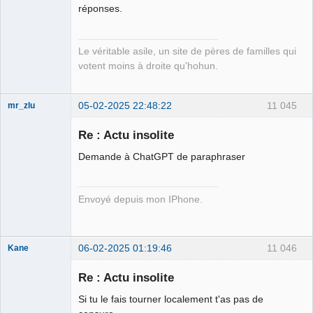
Free Van de
réponses.
Kamp ☣✓
Connecté
Le véritable asile, un site de pères de familles qui
votent moins à droite qu'hohun.
05-02-2025 22:48:22
11 045
mr_zlu
Re : Actu insolite
Demande à ChatGPT de paraphraser
Iron Maïdan ★
☣✓ ⛧
Envoyé depuis mon IPhone.
Déconnecté
06-02-2025 01:19:46
11 046
Kane
Re : Actu insolite
Bouteille
Si tu le fais tourner localement t'as pas de
déviant de 2L