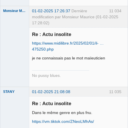
01-02-2025 17:26:37
Dernière
11 034
Monsieur Maurice
modification par Monsieur Maurice (01-02-2025
17:28:02)
Re : Actu insolite
Porn to be
https://www.midilibre.fr/2025/02/01/il- …
alive ⛧
475250.php
Déconnecté
je ne connaissais pas le mot maïeuticien
No pussy blues.
01-02-2025 21:08:08
11 035
STANY
Re : Actu insolite
Dans le même genre en plus fnu.
Ethylo-
https://vm.tiktok.com/ZNeoLMhAs/
différentialiste