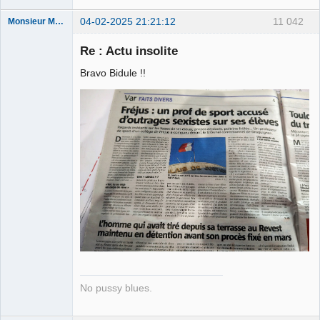
04-02-2025 21:21:12
11 042
Monsieur Maurice
Re : Actu insolite
Porn to be
Bravo Bidule !!
alive ⛧
Déconnecté
No pussy blues.