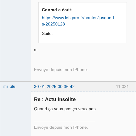
Iron Maïdan ★
Conrad a écrit:
☣✓ ⛧
https://www.lefigaro.fr/nantes/jusque-l …
Déconnecté
s-20250128
Suite.
!!!
Envoyé depuis mon IPhone.
30-01-2025 00:36:42
11 031
mr_zlu
Re : Actu insolite
Quand ça veux pas ça veux pas
Iron Maïdan ★
☣✓ ⛧
Envoyé depuis mon IPhone.
Déconnecté