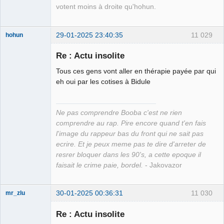
votent moins à droite qu'hohun.
29-01-2025 23:40:35
11 029
hohun
Re : Actu insolite
Tous ces gens vont aller en thérapie payée par qui
Grand Roi des
eh oui par les cotises à Bidule
Bolos ☭⛧☣✓
Déconnecté
Ne pas comprendre Booba c'est ne rien
comprendre au rap. Pire encore quand t'en fais
l'image du rappeur bas du front qui ne sait pas
ecrire. Et je peux meme pas te dire d'arreter de
resrer bloquer dans les 90's, a cette epoque il
faisait le crime paie, bordel.
- Jakovazor
30-01-2025 00:36:31
11 030
mr_zlu
Re : Actu insolite