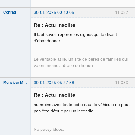
30-01-2025 00:40:05
11 032
Conrad
Re : Actu insolite
Il faut savoir repérer les signes qui te disent
Free Van de
d'abandonner.
Kamp ☣✓
Connecté
Le véritable asile, un site de pères de familles qui
votent moins à droite qu'hohun.
30-01-2025 05:27:58
11 033
Monsieur Maurice
Re : Actu insolite
Porn to be
au moins avec toute cette eau, le véhicule ne peut
alive ⛧
pas être détruit par un incendie
Déconnecté
No pussy blues.