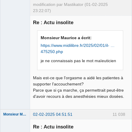
modification par Mastikator (01-02-2025
23:22:07)
Re : Actu insolite
Le plus con
d'entre nous
Monsieur Maurice a écrit:
Déconnecté
https://www.midilibre.fr/2025/02/01/il- …
475250.php
je ne connaissais pas le mot maïeuticien
Mais est-ce que l'orgasme a aidé les patientes à
supporter l'accouchement?
Parce que si ça marche, ça permettrait peut-être
d'avoir recours à des anesthésies mieux dosées.
02-02-2025 04:51:51
11 038
Monsieur Maurice
Re : Actu insolite