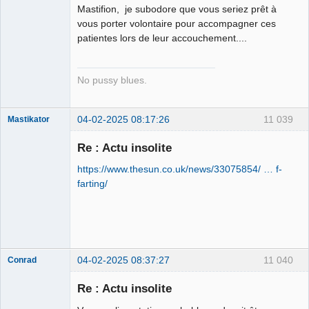
Porn to be
Mastifion, je subodore que vous seriez prêt à
alive ⛧
vous porter volontaire pour accompagner ces
Déconnecté
patientes lors de leur accouchement....
No pussy blues.
04-02-2025 08:17:26
11 039
Mastikator
Re : Actu insolite
https://www.thesun.co.uk/news/33075854/ … f-
Le plus con
d'entre nous
farting/
Déconnecté
04-02-2025 08:37:27
11 040
Conrad
Re : Actu insolite