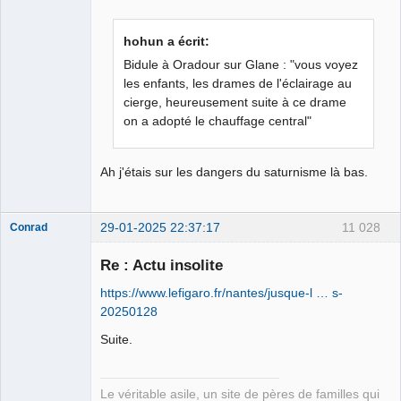
Hernie fiscale
hohun a écrit:
⛧ ☣✓
Bidule à Oradour sur Glane : "vous voyez
Déconnecté
les enfants, les drames de l'éclairage au
cierge, heureusement suite à ce drame
on a adopté le chauffage central"
Ah j'étais sur les dangers du saturnisme là bas.
29-01-2025 22:37:17
11 028
Conrad
Re : Actu insolite
https://www.lefigaro.fr/nantes/jusque-l … s-
Free Van de
20250128
Kamp ☣✓
Connecté
Suite.
Le véritable asile, un site de pères de familles qui