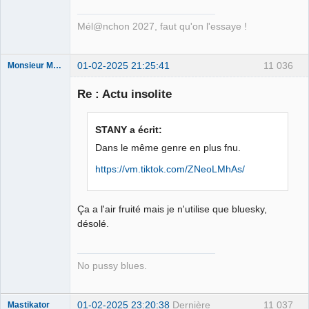
Connecté
Mél@nchon 2027, faut qu'on l'essaye !
01-02-2025 21:25:41
11 036
Monsieur Maurice
Re : Actu insolite
Porn to be
alive ⛧
STANY a écrit:
Déconnecté
Dans le même genre en plus fnu.
https://vm.tiktok.com/ZNeoLMhAs/
Ça a l'air fruité mais je n'utilise que bluesky,
désolé.
No pussy blues.
01-02-2025 23:20:38
Dernière
11 037
Mastikator