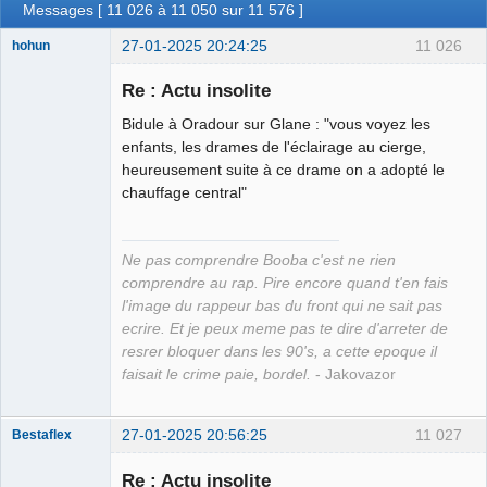
Messages [ 11 026 à 11 050 sur 11 576 ]
27-01-2025 20:24:25
11 026
hohun
Re : Actu insolite
Bidule à Oradour sur Glane : "vous voyez les
Grand Roi des
enfants, les drames de l'éclairage au cierge,
Bolos ☭⛧☣✓
heureusement suite à ce drame on a adopté le
chauffage central"
Déconnecté
Ne pas comprendre Booba c'est ne rien
comprendre au rap. Pire encore quand t'en fais
l'image du rappeur bas du front qui ne sait pas
ecrire. Et je peux meme pas te dire d'arreter de
resrer bloquer dans les 90's, a cette epoque il
faisait le crime paie, bordel.
- Jakovazor
27-01-2025 20:56:25
11 027
Bestaflex
Re : Actu insolite