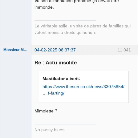
Vu son alimentation probable ça devait être
Free Van de
immonde.
Kamp ☣✓
Connecté
Le véritable asile, un site de pères de familles qui
votent moins à droite qu'hohun.
04-02-2025 08:37:37
11 041
Monsieur Maurice
Re : Actu insolite
Porn to be
alive ⛧
Mastikator a écrit:
Déconnecté
https://www.thesun.co.uk/news/33075854/
… f-farting/
Mimolette ?
No pussy blues.