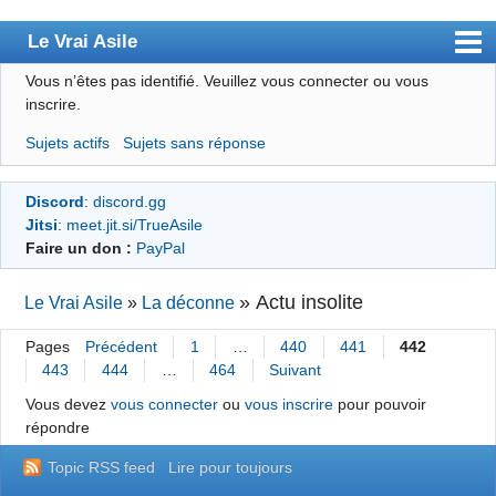
Le Vrai Asile
Vous n’êtes pas identifié.
Veuillez vous connecter ou vous
Accueil
inscrire.
Accueil des bourré(e)s
Sujets actifs
Sujets sans réponse
Forum
Discord
:
discord.gg
Membres
Jitsi
:
meet.jit.si/TrueAsile
Règles
Faire un don :
PayPal
Chercher
»
Actu insolite
Le Vrai Asile
»
La déconne
S’inscrire
Pages
Précédent
1
…
440
441
442
Connexion
443
444
…
464
Suivant
Vous devez
vous connecter
ou
vous inscrire
pour pouvoir
répondre
Topic RSS feed
Lire pour toujours