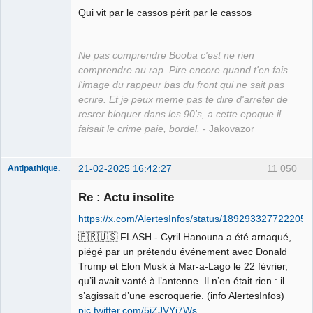
Qui vit par le cassos périt par le cassos
Grand Roi des
Bolos ☭⛧☣✓
Ne pas comprendre Booba c'est ne rien
Déconnecté
comprendre au rap. Pire encore quand t'en fais
l'image du rappeur bas du front qui ne sait pas
ecrire. Et je peux meme pas te dire d'arreter de
resrer bloquer dans les 90's, a cette epoque il
faisait le crime paie, bordel.
- Jakovazor
21-02-2025 16:42:27
11 050
Antipathique.
Re : Actu insolite
https://x.com/AlertesInfos/status/189293327722205
Roi du Peuple
des Merdes
🇫🇷🇺🇸 FLASH - Cyril Hanouna a été arnaqué,
⛧☣✓
piégé par un prétendu événement avec Donald
Déconnecté
Trump et Elon Musk à Mar-a-Lago le 22 février,
qu’il avait vanté à l’antenne. Il n’en était rien : il
s’agissait d’une escroquerie. (info AlertesInfos)
pic.twitter.com/5jZJVYj7Ws