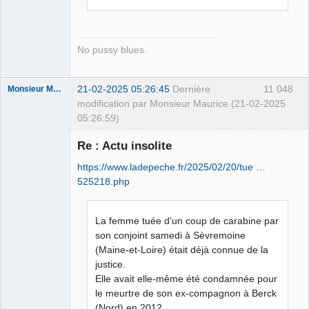
No pussy blues.
21-02-2025 05:26:45
Dernière
11 048
Monsieur Maurice
modification par Monsieur Maurice (21-02-2025
05:26:59)
Re : Actu insolite
Porn to be
https://www.ladepeche.fr/2025/02/20/tue …
alive ⛧
525218.php
Déconnecté
La femme tuée d’un coup de carabine par
son conjoint samedi à Sèvremoine
(Maine-et-Loire) était déjà connue de la
justice.
Elle avait elle-même été condamnée pour
le meurtre de son ex-compagnon à Berck
(Nord) en 2012.