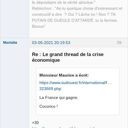
le dépositaire de la vérité absolue."
Reblochon : "As-tu quelque chose d'intéressant et
constructif à dire ? Oui ? Lâche toi ! Non ? TA
PUTAIN DE GUEULE D'ATTARDÉ, tu la fermes.
Bisous"
03-05-2021 20:19:53
39
Mastaba
Re : Le grand thread de la crise
économique
OPTIJANCOMATIQUE
8000™
Monsieur Maurice a écrit:
Déconnecté
https://www.sudouest.fr/international/f …
323669.php
La France qui gagne.
Cocorico !
+30