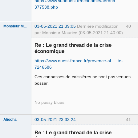
https://www.sudouest.fr/economie/aerona …
377538.php
03-05-2021 21:39:05
Dernière modification
40
Monsieur Maurice
par Monsieur Maurice (03-05-2021 21:40:00)
Re : Le grand thread de la crise
économique
Porn to be
alive ⛧
https://www.ouest-france.fr/provence-al … te-
Connecté
7246586
Ces connasses de caissières ne sont pas venues
bosser.
No pussy blues.
03-05-2021 23:33:24
41
Aliocha
Halal Bundy
Re : Le grand thread de la crise
⛧