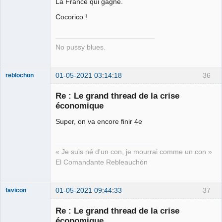
La France qui gagne.
Cocorico !
No pussy blues.
01-05-2021 03:14:18
36
reblochon
Re : Le grand thread de la crise
économique
Super, on va encore finir 4e
Les malheurs
du sophisme
⛧
Déconnecté
« Je suis né d'un con, je mourrai comme un con »
El Comandante Rebleauchón
01-05-2021 09:44:33
37
favicon
Re : Le grand thread de la crise
économique