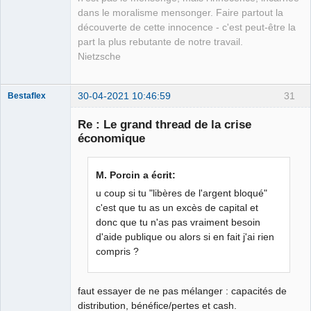
dans le moralisme mensonger. Faire partout la
découverte de cette innocence - c'est peut-être la
part la plus rebutante de notre travail.
Nietzsche
30-04-2021 10:46:59
31
Bestaflex
Re : Le grand thread de la crise
économique
Hernie fiscale
⛧ ☣✓
M. Porcin a écrit:
Déconnecté
u coup si tu "libères de l'argent bloqué"
c'est que tu as un excès de capital et
donc que tu n'as pas vraiment besoin
d'aide publique ou alors si en fait j'ai rien
compris ?
faut essayer de ne pas mélanger : capacités de
distribution, bénéfice/pertes et cash.