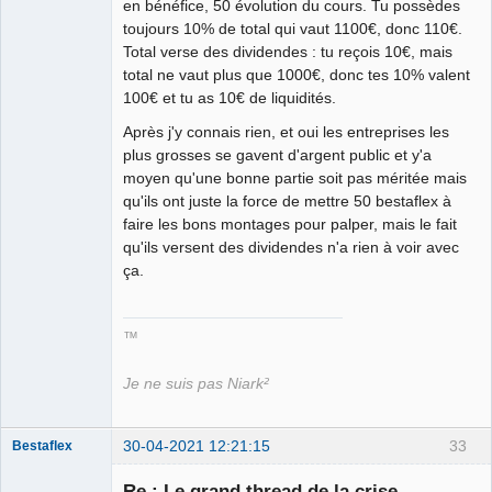
en bénéfice, 50 évolution du cours. Tu possèdes
toujours 10% de total qui vaut 1100€, donc 110€.
Total verse des dividendes : tu reçois 10€, mais
total ne vaut plus que 1000€, donc tes 10% valent
100€ et tu as 10€ de liquidités.
Après j'y connais rien, et oui les entreprises les
plus grosses se gavent d'argent public et y'a
moyen qu'une bonne partie soit pas méritée mais
qu'ils ont juste la force de mettre 50 bestaflex à
faire les bons montages pour palper, mais le fait
qu'ils versent des dividendes n'a rien à voir avec
ça.
™
Je ne suis pas Niark²
30-04-2021 12:21:15
33
Bestaflex
Re : Le grand thread de la crise