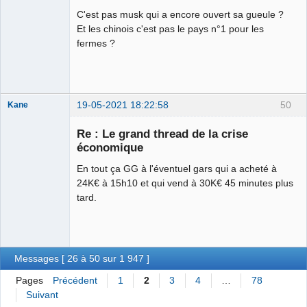
C'est pas musk qui a encore ouvert sa gueule ?
Courgette d'or
Et les chinois c'est pas le pays n°1 pour les
2014 ⛧☣✓
fermes ?
Déconnecté
19-05-2021 18:22:58
50
Kane
Re : Le grand thread de la crise
économique
Bouteille
déviant de 2L
En tout ça GG à l'éventuel gars qui a acheté à
Déconnecté
24K€ à 15h10 et qui vend à 30K€ 45 minutes plus
tard.
Messages [ 26 à 50 sur 1 947 ]
Pages
Précédent
1
2
3
4
…
78
Suivant