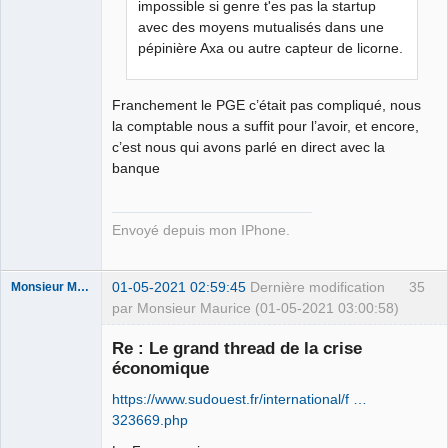
impossible si genre t'es pas la startup
avec des moyens mutualisés dans une
pépinière Axa ou autre capteur de licorne.
Franchement le PGE c’était pas compliqué, nous
la comptable nous a suffit pour l’avoir, et encore,
c’est nous qui avons parlé en direct avec la
banque
Envoyé depuis mon IPhone.
01-05-2021 02:59:45
Dernière modification
35
Monsieur Maurice
par Monsieur Maurice (01-05-2021 03:00:58)
Re : Le grand thread de la crise
économique
Porn to be
alive ⛧
https://www.sudouest.fr/international/f …
Connecté
323669.php