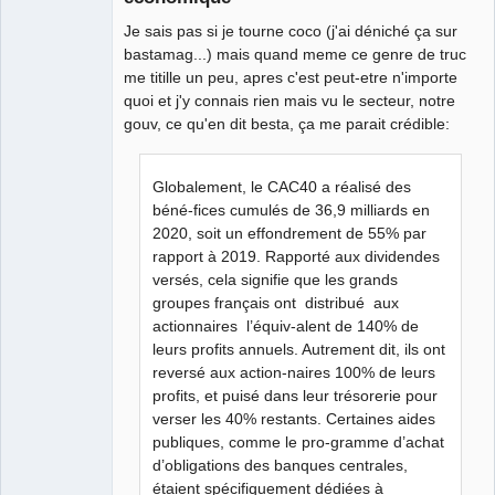
Une enceinte
Je sais pas si je tourne coco (j'ai déniché ça sur
bluetooth
bastamag...) mais quand meme ce genre de truc
waterproof ! ⛧
me titille un peu, apres c'est peut-etre n'importe
Déconnecté
quoi et j'y connais rien mais vu le secteur, notre
gouv, ce qu'en dit besta, ça me parait crédible:
Globalement, le CAC40 a réalisé des
béné-fices cumulés de 36,9 milliards en
2020, soit un effondrement de 55% par
rapport à 2019. Rapporté aux dividendes
versés, cela signifie que les grands
groupes français ont distribué aux
actionnaires l’équiv-alent de 140% de
leurs profits annuels. Autrement dit, ils ont
reversé aux action-naires 100% de leurs
profits, et puisé dans leur trésorerie pour
verser les 40% restants. Certaines aides
publiques, comme le pro-gramme d’achat
d’obligations des banques centrales,
étaient spécifiquement dédiées à