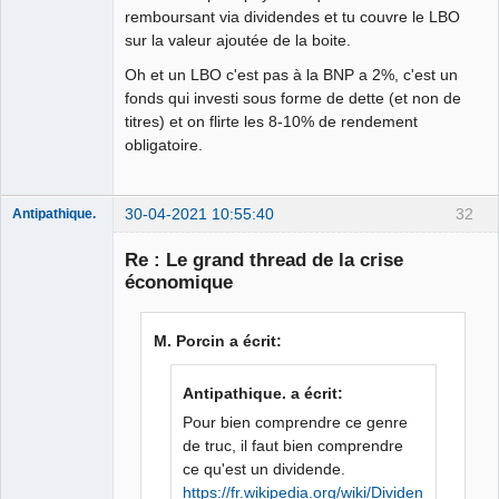
remboursant via dividendes et tu couvre le LBO
sur la valeur ajoutée de la boite.
Oh et un LBO c'est pas à la BNP a 2%, c'est un
fonds qui investi sous forme de dette (et non de
titres) et on flirte les 8-10% de rendement
obligatoire.
30-04-2021 10:55:40
32
Antipathique.
Re : Le grand thread de la crise
économique
Roi du Peuple
des Merdes
⛧☣✓
M. Porcin a écrit:
Déconnecté
Antipathique. a écrit:
Pour bien comprendre ce genre
de truc, il faut bien comprendre
ce qu'est un dividende.
https://fr.wikipedia.org/wiki/Dividende