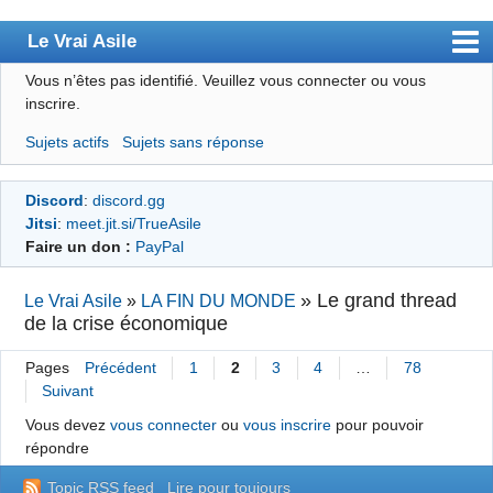
Le Vrai Asile
Vous n’êtes pas identifié.
Veuillez vous connecter ou vous
Accueil
inscrire.
Accueil des bourré(e)s
Sujets actifs
Sujets sans réponse
Forum
Discord
:
discord.gg
Membres
Jitsi
:
meet.jit.si/TrueAsile
Règles
Faire un don :
PayPal
Chercher
»
Le grand thread
Le Vrai Asile
»
LA FIN DU MONDE
de la crise économique
S’inscrire
Connexion
Pages
Précédent
1
2
3
4
…
78
Suivant
Vous devez
vous connecter
ou
vous inscrire
pour pouvoir
répondre
Topic RSS feed
Lire pour toujours