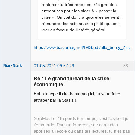
renforcer la trésorerie des très grandes
entreprises pour les aider à « passer la
crise ». On voit donc à quoi elles servent :
rémunérer les actionnaires plutôt qu’oeu-
vrer en faveur de l’intérêt général.
https://www.bastamag.net/IMG/pdf/allo_bercy_2.pdf
01-05-2021 09:57:29
38
NiarkNiark
Re : Le grand thread de la crise
économique
Haha le type il cite bastamag ici, tu va te faire
petit paysan
attraper par la Stasis !
sans terre ⛧
Déconnecté
SojaMoule : "Tu perds ton temps, c'est l'asile et je
t'emmerde. Dans ta forteresse de certitudes
apprises à l'école ou dans tes lectures, tu n'es pas