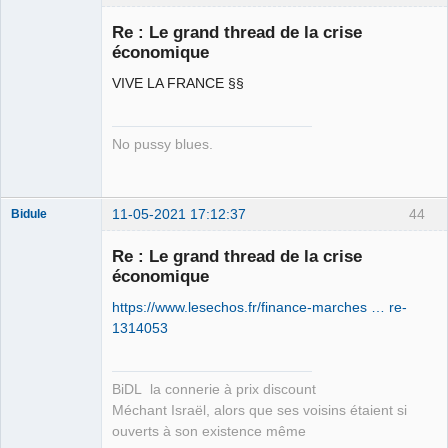
Re : Le grand thread de la crise
économique
Porn to be
alive ⛧
VIVE LA FRANCE §§
Connecté
No pussy blues.
11-05-2021 17:12:37
44
Bidule
Re : Le grand thread de la crise
économique
https://www.lesechos.fr/finance-marches … re-
Membre
1314053
Déconnecté
BiDL la connerie à prix discount
Méchant Israël, alors que ses voisins étaient si
ouverts à son existence même