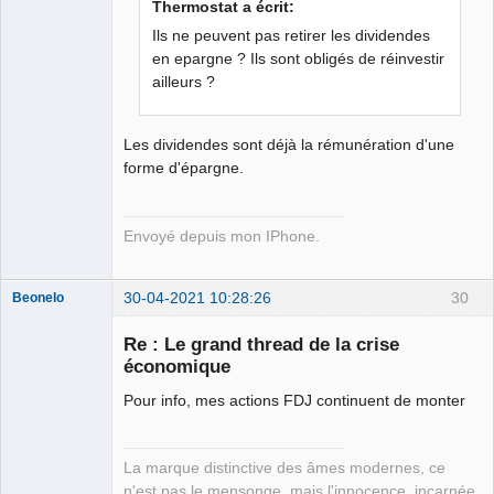
Thermostat a écrit:
☣✓ ⛧
Ils ne peuvent pas retirer les dividendes
Déconnecté
en epargne ? Ils sont obligés de réinvestir
ailleurs ?
Les dividendes sont déjà la rémunération d'une
forme d'épargne.
Envoyé depuis mon IPhone.
30-04-2021 10:28:26
30
Beonelo
Re : Le grand thread de la crise
économique
Remy Danton
Pour info, mes actions FDJ continuent de monter
⛧
Déconnecté
La marque distinctive des âmes modernes, ce
n'est pas le mensonge, mais l'innocence, incarnée