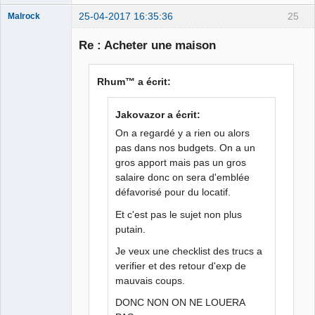
25-04-2017 16:35:36
25
Malrock
Re : Acheter une maison
Moi aussi je
Rhum™ a écrit:
veux troller!!!!!
Déconnecté
Jakovazor a écrit:
On a regardé y a rien ou alors
pas dans nos budgets. On a un
gros apport mais pas un gros
salaire donc on sera d'emblée
défavorisé pour du locatif.
Et c'est pas le sujet non plus
putain.
Je veux une checklist des trucs a
verifier et des retour d'exp de
mauvais coups.
DONC NON ON NE LOUERA