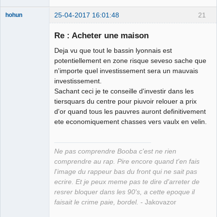
25-04-2017 16:01:48
21
hohun
Re : Acheter une maison
Deja vu que tout le bassin lyonnais est
Grand Roi des
potentiellement en zone risque seveso sache que
Bolos ☭⛧☣✓
n'importe quel investissement sera un mauvais
investissement.
Déconnecté
Sachant ceci je te conseille d'investir dans les
tiersquars du centre pour piuvoir relouer a prix
d'or quand tous les pauvres auront definitivement
ete economiquement chasses vers vaulx en velin.
Ne pas comprendre Booba c'est ne rien
comprendre au rap. Pire encore quand t'en fais
l'image du rappeur bas du front qui ne sait pas
ecrire. Et je peux meme pas te dire d'arreter de
resrer bloquer dans les 90's, a cette epoque il
faisait le crime paie, bordel.
- Jakovazor