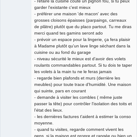
- refaire la cuisine coûte un pignon fou, si tu peux
garder l'existante c'est mieux
- préférer une maison 'de macon' avec des
grosses cloisons épaisses (parpaings, carreaux
de plâtre) plutôt que du placo partout. Tu me diras
merci quand tes gamins seront ado
- prévoir un espace pour la lingerie, ça fera plaisir
à Madame plutôt qu'un lave linge séchant dans la
cuisine ou au fond du garage
- niveau sécurité le mieux est d'avoir des volets
roulants commandables partout. Si tu dois te taper
les volets à la main tu ne le feras jamais
- regarde bien plafonds et murs (derrière les
meubles) pour toute trace d'humidité. Une maison
qui suinte, pars en courant
- demande à visiter les combles ( même juste
passer la tête) pour contrôler l'isolation des toits et
l'état des lieux.
- les dernières factures t'aident à estimer la conso
moyenne.
- quand tu visites, regarde comment vivent les
gens, si la maison est propre et rangée ou bien un