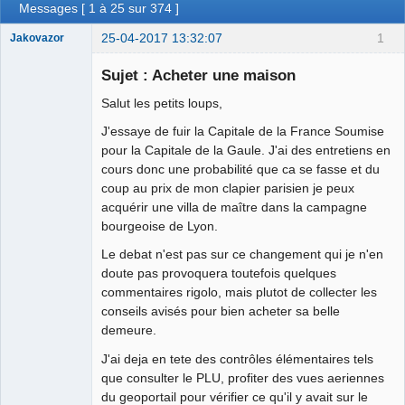
Messages [ 1 à 25 sur 374 ]
25-04-2017 13:32:07
1
Jakovazor
Sujet : Acheter une maison
Salut les petits loups,
La main dans
J'essaye de fuir la Capitale de la France Soumise
le sac ⛧ ☣✓
pour la Capitale de la Gaule. J'ai des entretiens en
Déconnecté
cours donc une probabilité que ca se fasse et du
coup au prix de mon clapier parisien je peux
acquérir une villa de maître dans la campagne
bourgeoise de Lyon.
Le debat n'est pas sur ce changement qui je n'en
doute pas provoquera toutefois quelques
commentaires rigolo, mais plutot de collecter les
conseils avisés pour bien acheter sa belle
demeure.
J'ai deja en tete des contrôles élémentaires tels
que consulter le PLU, profiter des vues aeriennes
du geoportail pour vérifier ce qu'il y avait sur le