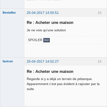
25-04-2017 14:50:51
15
Bestaflex
Re : Acheter une maison
Je ne vois qu'une solution
Hernie fiscale
⛧ ☣✓
SPOILER
Voir
Déconnecté
25-04-2017 14:52:27
16
favicon
Re : Acheter une maison
Regarde si y a déjà un terrain de pétanque.
Une enceinte
Apparemment c'est pas évident à rajouter par la
bluetooth
suite.
waterproof ! ⛧
Déconnecté