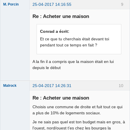
25-04-2017 14:16:55
9
M. Porcin
Re : Acheter une maison
#balancetonporcin
Conrad a écrit:
⛧
Et ce que tu cherchais était devant toi
Déconnecté
pendant tout ce temps en fait ?
A la fin il a compris que la maison était en lui
depuis le début
25-04-2017 14:26:31
10
Malrock
Re : Acheter une maison
Choisis une commune de droite et fuit tout ce qui
Moi aussi je
a plus de 10% de logements sociaux.
veux troller!!!!!
Je ne sais pas quel est ton budget mais en gros, à
Déconnecté
l'ouest, nord/ouest t'es chez les bourges la