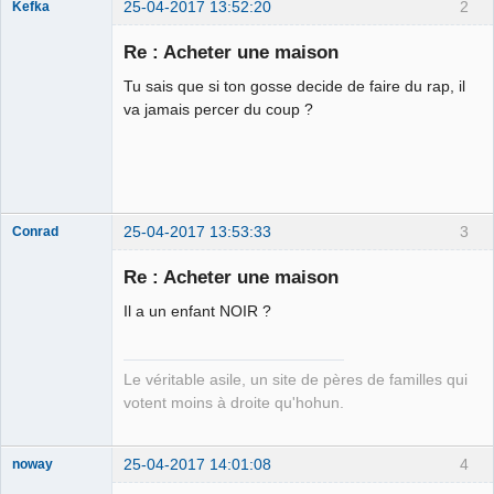
25-04-2017 13:52:20
2
Kefka
Re : Acheter une maison
Tu sais que si ton gosse decide de faire du rap, il
Courgette d'or
va jamais percer du coup ?
2014 ⛧☣✓
Déconnecté
25-04-2017 13:53:33
3
Conrad
Re : Acheter une maison
Il a un enfant NOIR ?
Free Van de
Kamp ☣✓
Déconnecté
Le véritable asile, un site de pères de familles qui
votent moins à droite qu'hohun.
25-04-2017 14:01:08
4
noway