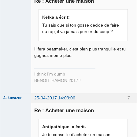
Re : Acheter une maison
La main dans
Kefka a écrit:
le sac ⛧ ☣✓
Tu sais que si ton gosse decide de faire
Déconnecté
du rap, il va jamais percer du coup ?
Il fera beatmaker, c'est bien plus tranquille et tu
gagnes meme plus.
I think I'm dumb
BENOIT HAMON 2017 !
25-04-2017 14:03:06
7
Jakovazor
Re : Acheter une maison
La main dans
Antipathique. a écrit:
le sac ⛧ ☣✓
Je te conseille d'acheter un maison