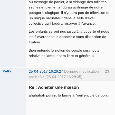
au tressage de panier, à la vidange des toilettes
sèches et bien entendu au jardinage de notre
potager biologique. Il n'y aura pas de télévision et
un unique ordinateur dans la salle d'éveil
collective qu'il faudra réserver à l'avance.
Les enfants seront nus jusqu'à la puberté et nous
les élèverons tous ensemble sans distinction de
filiation.
Bien entendu la notion de couple sera toute
relative et l'amour sera libre et généreux.
25-04-2017 16:29:27
Dernière modification
23
Kefka
par Kefka (25-04-2017 16:29:35)
Re : Acheter une maison
ahahahah putain, la larme à l'oeil enculé de porcin
Courgette d'or
2014 ⛧☣✓
Déconnecté