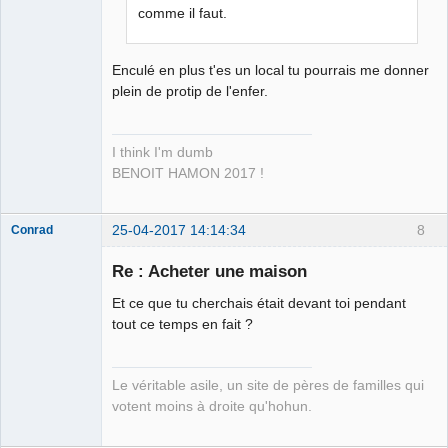
Déconnecté
comme il faut.
Enculé en plus t'es un local tu pourrais me donner
plein de protip de l'enfer.
I think I'm dumb
BENOIT HAMON 2017 !
25-04-2017 14:14:34
8
Conrad
Re : Acheter une maison
Et ce que tu cherchais était devant toi pendant
Free Van de
tout ce temps en fait ?
Kamp ☣✓
Déconnecté
Le véritable asile, un site de pères de familles qui
votent moins à droite qu'hohun.