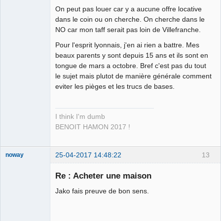
On peut pas louer car y a aucune offre locative
La main dans
dans le coin ou on cherche. On cherche dans le
le sac ⛧ ☣✓
NO car mon taff serait pas loin de Villefranche.
Déconnecté
Pour l'esprit lyonnais, j'en ai rien a battre. Mes
beaux parents y sont depuis 15 ans et ils sont en
tongue de mars a octobre. Bref c'est pas du tout
le sujet mais plutot de manière générale comment
eviter les pièges et les trucs de bases.
I think I'm dumb
BENOIT HAMON 2017 !
25-04-2017 14:48:22
13
noway
Re : Acheter une maison
Jako fais preuve de bon sens.
BONJOUR et
bienvenue sur
Climadiff TV