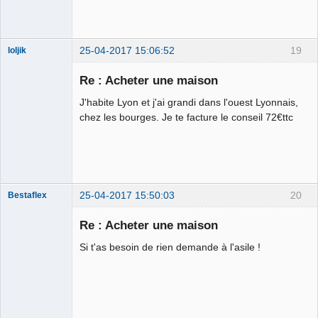
Déconnecté
25-04-2017 15:06:52
19
loljik
Re : Acheter une maison
Auvergne
J'habite Lyon et j'ai grandi dans l'ouest Lyonnais,
Assistance
chez les bourges. Je te facture le conseil 72€ttc
☣✓ ⛧
Déconnecté
25-04-2017 15:50:03
20
Bestaflex
Re : Acheter une maison
Si t'as besoin de rien demande à l'asile !
Hernie fiscale
⛧ ☣✓
Déconnecté