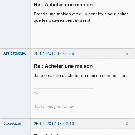
Re : Acheter une maison
Prends une maison avec un pont levis pour éviter
BONJOUR et
que les pauvres t'envahissent.
bienvenue sur
Climadiff TV
Déconnecté
25-04-2017 14:01:55
5
Antipathique.
Re : Acheter une maison
Je te conseille d'acheter un maison comme il faut.
Roi du Peuple
des Merdes
⛧☣✓
Déconnecté
™
Je ne suis pas Niark²
25-04-2017 14:02:13
6
Jakovazor