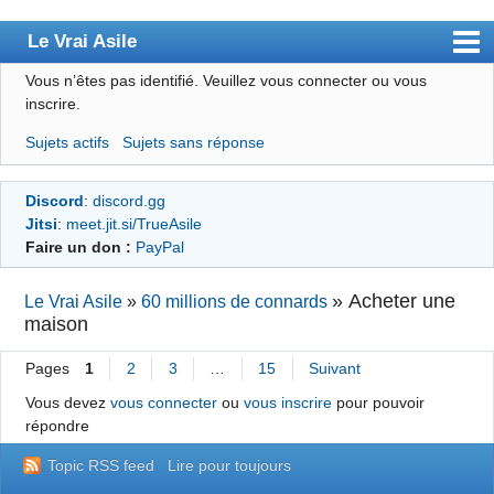
Le Vrai Asile
Vous n’êtes pas identifié.
Veuillez vous connecter ou vous
Accueil
inscrire.
Accueil des bourré(e)s
Sujets actifs
Sujets sans réponse
Forum
Discord
:
discord.gg
Membres
Jitsi
:
meet.jit.si/TrueAsile
Règles
Faire un don :
PayPal
Chercher
»
Acheter une
Le Vrai Asile
»
60 millions de connards
maison
S’inscrire
Connexion
Pages
1
2
3
…
15
Suivant
Vous devez
vous connecter
ou
vous inscrire
pour pouvoir
répondre
Topic RSS feed
Lire pour toujours