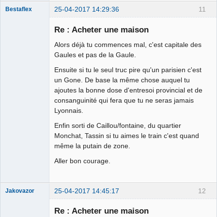
25-04-2017 14:29:36
11
Bestaflex
Re : Acheter une maison
Alors déjà tu commences mal, c'est capitale des
Hernie fiscale
Gaules et pas de la Gaule.
⛧ ☣✓
Ensuite si tu le seul truc pire qu'un parisien c'est
Déconnecté
un Gone. De base la même chose auquel tu
ajoutes la bonne dose d'entresoi provincial et de
consanguinité qui fera que tu ne seras jamais
Lyonnais.
Enfin sorti de Caillou/fontaine, du quartier
Monchat, Tassin si tu aimes le train c'est quand
même la putain de zone.
Aller bon courage.
25-04-2017 14:45:17
12
Jakovazor
Re : Acheter une maison