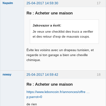
25-04-2017 14:59:30
17
Napalm
Re : Acheter une maison
Chaud ca-
Jakovazor a écrit:
chaos
Je veux une checklist des trucs a verifier
Déconnecté
et des retour d'exp de mauvais coups.
Évite les voisins avec un drapeau tunisien, et
regarde si ton garage a bien une cheville
chimique.
25-04-2017 14:59:42
18
noway
Re : Acheter une maison
https://www.leboncoin.fr/annonces/offre …
BONJOUR et
p;parrot=0
bienvenue sur
Climadiff TV
de rien