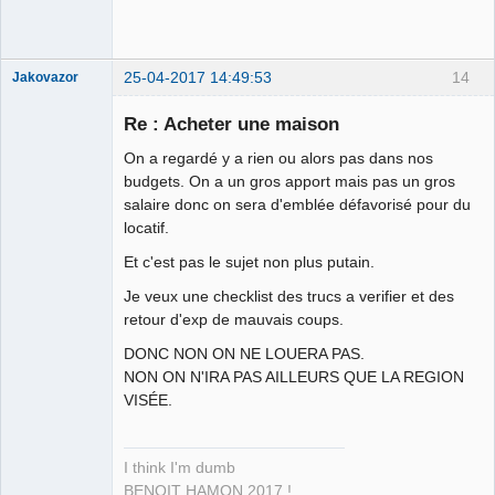
Déconnecté
25-04-2017 14:49:53
14
Jakovazor
Re : Acheter une maison
On a regardé y a rien ou alors pas dans nos
La main dans
budgets. On a un gros apport mais pas un gros
le sac ⛧ ☣✓
salaire donc on sera d'emblée défavorisé pour du
locatif.
Déconnecté
Et c'est pas le sujet non plus putain.
Je veux une checklist des trucs a verifier et des
retour d'exp de mauvais coups.
DONC NON ON NE LOUERA PAS.
NON ON N'IRA PAS AILLEURS QUE LA REGION
VISÉE.
I think I'm dumb
BENOIT HAMON 2017 !