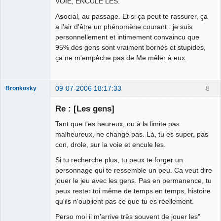
VOIE, ENCULE LES.
A
s
ocial, au passage. Et si ça peut te rassurer, ça
a l'air d'être un phénomène courant : je suis
personnellement et intimement convaincu que
95% des gens sont vraiment bornés et stupides,
ça ne m'empêche pas de Me mêler à eux.
09-07-2006 18:17:33
8
Bronkosky
Re : [Les gens]
Tant que t'es heureux, ou à la limite pas
Membre
malheureux, ne change pas. Là, tu es super, pas
con, drole, sur la voie et encule les.
Déconnecté
Si tu recherche plus, tu peux te forger un
personnage qui te ressemble un peu. Ca veut dire
jouer le jeu avec les gens. Pas en permanence, tu
peux rester toi même de temps en temps, histoire
qu'ils n'oublient pas ce que tu es réellement.
Perso moi il m'arrive très souvent de jouer les"