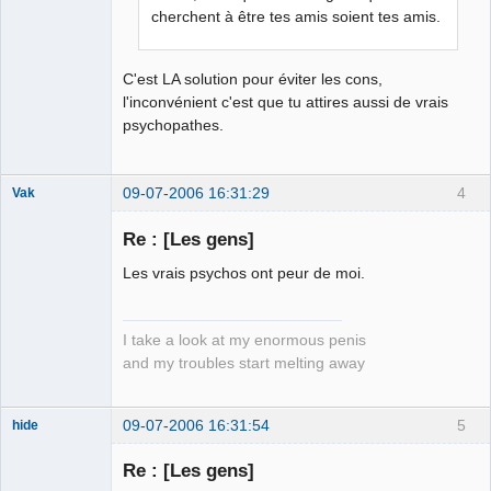
cherchent à être tes amis soient tes amis.
C'est LA solution pour éviter les cons,
l'inconvénient c'est que tu attires aussi de vrais
psychopathes.
09-07-2006 16:31:29
4
Vak
Re : [Les gens]
Les vrais psychos ont peur de moi.
justiciable
Déconnecté
I take a look at my enormous penis
and my troubles start melting away
09-07-2006 16:31:54
5
hide
Re : [Les gens]