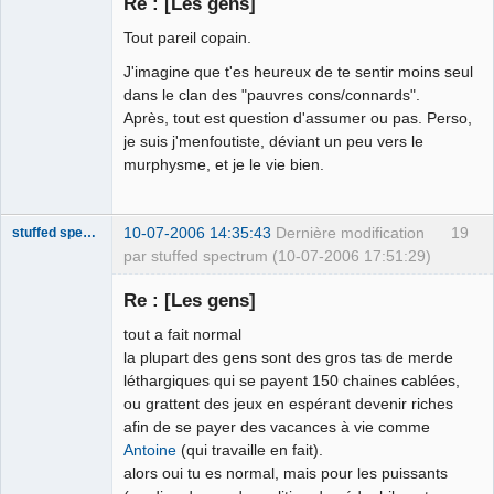
Re : [Les gens]
Déconnecté
Tout pareil copain.
J'imagine que t'es heureux de te sentir moins seul
dans le clan des "pauvres cons/connards".
Après, tout est question d'assumer ou pas. Perso,
je suis j'menfoutiste, déviant un peu vers le
murphysme, et je le vie bien.
10-07-2006 14:35:43
Dernière modification
19
stuffed spectrum
par stuffed spectrum (10-07-2006 17:51:29)
Re : [Les gens]
tout a fait normal
This claim is
la plupart des gens sont des gros tas de merde
disputed.
léthargiques qui se payent 150 chaines cablées,
Déconnecté
ou grattent des jeux en espérant devenir riches
afin de se payer des vacances à vie comme
Antoine
(qui travaille en fait).
alors oui tu es normal, mais pour les puissants