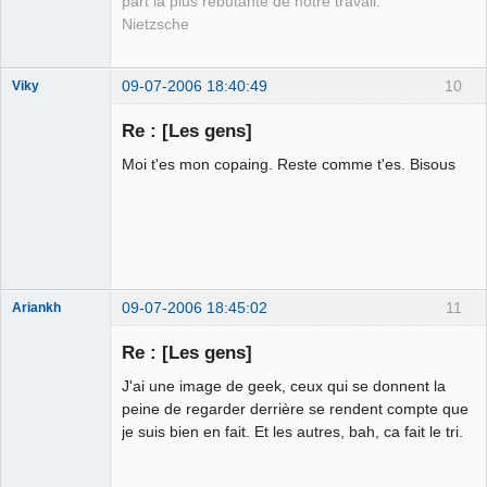
part la plus rebutante de notre travail.
Nietzsche
09-07-2006 18:40:49
10
Viky
Re : [Les gens]
Moi t'es mon copaing. Reste comme t'es. Bisous
Castro District
⛧
Déconnecté
09-07-2006 18:45:02
11
Ariankh
Jeune
Branleur
Re : [Les gens]
Déconnecté
J'ai une image de geek, ceux qui se donnent la
peine de regarder derrière se rendent compte que
je suis bien en fait. Et les autres, bah, ca fait le tri.