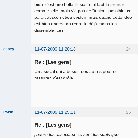
bien, c'est une belle illusion et il faut la prendre
comme telle, mais y'a pas de "fusion" possible, ça
parait abscon et/ou évident mais quand cette idée
est bien ancrée on regrette déjà moins les
dissemblances.
11-07-2006 11:20:18
24
ceacy
ours poursuite
Re : [Les gens]
Déconnecté
Un asocial qui a besoin des autres pour se
rassurer, c'est drôle.
11-07-2006 11:29:11
25
PaniK
Re : [Les gens]
j'adore les associaux, ce sont les seuls que