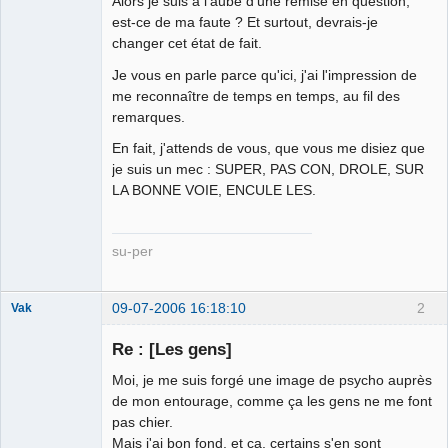
Alors je suis à l'aube d'une remise en question,
est-ce de ma faute ? Et surtout, devrais-je
changer cet état de fait.
Je vous en parle parce qu'ici, j'ai l'impression de
me reconnaître de temps en temps, au fil des
remarques.
En fait, j'attends de vous, que vous me disiez que
je suis un mec : SUPER, PAS CON, DROLE, SUR
LA BONNE VOIE, ENCULE LES.
su-per
09-07-2006 16:18:10
2
Vak
Re : [Les gens]
Moi, je me suis forgé une image de psycho auprès
justiciable
de mon entourage, comme ça les gens ne me font
Déconnecté
pas chier.
Mais j'ai bon fond, et ça, certains s'en sont