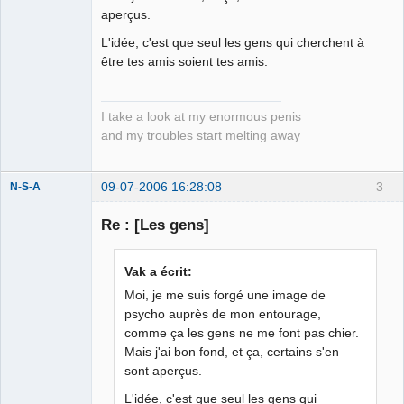
aperçus.
L'idée, c'est que seul les gens qui cherchent à
être tes amis soient tes amis.
I take a look at my enormous penis
and my troubles start melting away
09-07-2006 16:28:08
3
N-S-A
Re : [Les gens]
Toujours à
l'écoute
Vak a écrit:
Déconnecté
Moi, je me suis forgé une image de
psycho auprès de mon entourage,
comme ça les gens ne me font pas chier.
Mais j'ai bon fond, et ça, certains s'en
sont aperçus.
L'idée, c'est que seul les gens qui