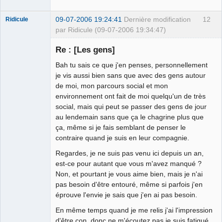
09-07-2006 19:24:41
Dernière modification
12
Ridicule
par Ridicule (09-07-2006 19:34:47)
Re : [Les gens]
Bah tu sais ce que j'en penses, personnellement
Mr. Caca
(mais Epique)
je vis aussi bien sans que avec des gens autour
Déconnecté
de moi, mon parcours social et mon
environnement ont fait de moi quelqu'un de très
social, mais qui peut se passer des gens de jour
au lendemain sans que ça le chagrine plus que
ça, même si je fais semblant de penser le
contraire quand je suis en leur compagnie.
Regardes, je ne suis pas venu ici depuis un an,
est-ce pour autant que vous m'avez manqué ?
Non, et pourtant je vous aime bien, mais je n'ai
pas besoin d'être entouré, même si parfois j'en
éprouve l'envie je sais que j'en ai pas besoin.
En même temps quand je me relis j'ai l'impression
d'être con, donc ne m'écoutez pas je suis fatigué