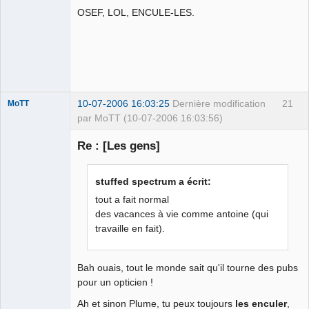
OSEF, LOL, ENCULE-LES.
Tesorero
General
#CómoGanar
Déconnecté
10-07-2006 16:03:25
Dernière modification
21
MoTT
par MoTT (10-07-2006 16:03:56)
Re : [Les gens]
#1
stuffed spectrum a écrit:
Déconnecté
tout a fait normal
des vacances à vie comme antoine (qui
travaille en fait).
Bah ouais, tout le monde sait qu'il tourne des pubs
pour un opticien !
Ah et sinon Plume, tu peux toujours
les enculer
,