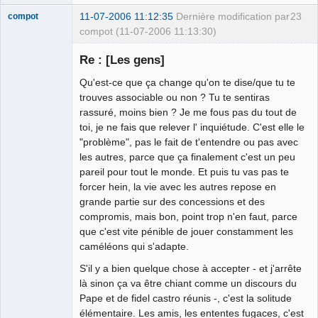
11-07-2006 11:12:35
Dernière modification par
23
compot
compot (11-07-2006 11:13:30)
Re : [Les gens]
Qu'est-ce que ça change qu'on te dise/que tu te
Membre
trouves associable ou non ? Tu te sentiras
Déconnecté
rassuré, moins bien ? Je me fous pas du tout de
toi, je ne fais que relever l' inquiétude. C'est elle le
"problème", pas le fait de t'entendre ou pas avec
les autres, parce que ça finalement c'est un peu
pareil pour tout le monde. Et puis tu vas pas te
forcer hein, la vie avec les autres repose en
grande partie sur des concessions et des
compromis, mais bon, point trop n'en faut, parce
que c'est vite pénible de jouer constamment les
caméléons qui s'adapte.
S'il y a bien quelque chose à accepter - et j'arrête
là sinon ça va être chiant comme un discours du
Pape et de fidel castro réunis -, c'est la solitude
élémentaire. Les amis, les ententes fugaces, c'est