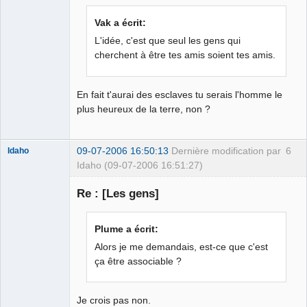
Membre
Vak a écrit:
Déconnecté
L'idée, c'est que seul les gens qui
cherchent à être tes amis soient tes amis.
En fait t'aurai des esclaves tu serais l'homme le
plus heureux de la terre, non ?
09-07-2006 16:50:13
Dernière modification par
6
Idaho
Idaho (09-07-2006 16:51:27)
Membre
Re : [Les gens]
Déconnecté
Plume a écrit:
Alors je me demandais, est-ce que c'est
ça être associable ?
Je crois pas non.