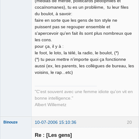
(medias de merde, politicards pédophiles et
cocaïnomanes), tu es un problème, tu leur files
du boulot, à savoir:
faire en sorte que les gens de ton style ne
puissent pas se regouper ensemble et
s'apercevoir qu'en fait ils sont plus nombreux que
les cons.
pour ça, il y à :
le foot, le loto, la télé, la radio, le boulot, (*)
(*) tu peux mettre n'importe quoi ça fonctionne
aussi (ex, les parents, les collègues de bureau, les
voisins, le rap...etc)
"C'est souvent avec une femme idiote qu'on vit en
bonne intelligence."
Albert Willemetz
10-07-2006 15:10:36
20
Binouze
Re : [Les gens]