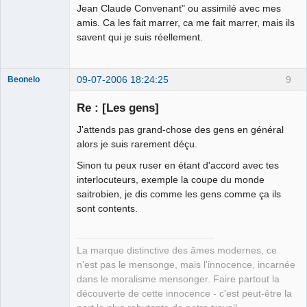
Jean Claude Convenant" ou assimilé avec mes
amis. Ca les fait marrer, ca me fait marrer, mais ils
savent qui je suis réellement.
09-07-2006 18:24:25
9
Beonelo
Re : [Les gens]
J'attends pas grand-chose des gens en général
Remy Danton
alors je suis rarement déçu.
⛧
Déconnecté
Sinon tu peux ruser en étant d'accord avec tes
interlocuteurs, exemple la coupe du monde
saitrobien, je dis comme les gens comme ça ils
sont contents.
La marque distinctive des âmes modernes, ce
n'est pas le mensonge, mais l'innocence, incarnée
dans le moralisme mensonger. Faire partout la
découverte de cette innocence - c'est peut-être la