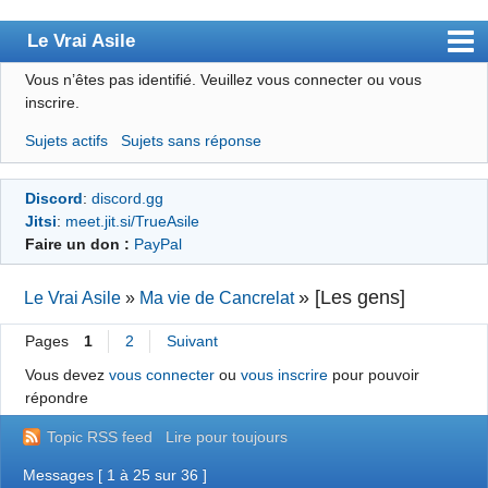
Le Vrai Asile
Vous n’êtes pas identifié.
Veuillez vous connecter ou vous
Accueil
inscrire.
Accueil des bourré(e)s
Sujets actifs
Sujets sans réponse
Forum
Discord
:
discord.gg
Membres
Jitsi
:
meet.jit.si/TrueAsile
Règles
Faire un don :
PayPal
Chercher
»
[Les gens]
Le Vrai Asile
»
Ma vie de Cancrelat
S’inscrire
Pages
1
2
Suivant
Connexion
Vous devez
vous connecter
ou
vous inscrire
pour pouvoir
répondre
Topic RSS feed
Lire pour toujours
Messages [ 1 à 25 sur 36 ]