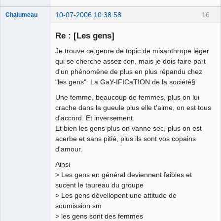
10-07-2006 10:38:58
16
Chalumeau
Re : [Les gens]
Je trouve ce genre de topic de misanthrope léger
AKA
qui se cherche assez con, mais je dois faire part
ConnardWC
d'un phénomène de plus en plus répandu chez
Déconnecté
"les gens": La GaY-IFICaTION de la société§
Une femme, beaucoup de femmes, plus on lui
crache dans la gueule plus elle t'aime, on est tous
d'accord. Et inversement.
Et bien les gens plus on vanne sec, plus on est
acerbe et sans pitié, plus ils sont vos copains
d'amour.
Ainsi
> Les gens en général deviennent faibles et
sucent le taureau du groupe
> Les gens dévellopent une attitude de
soumission sm
> les gens sont des femmes