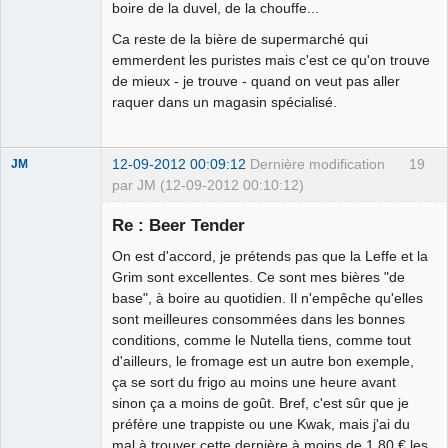
Déconnecté
boire de la duvel, de la chouffe...
Ca reste de la bière de supermarché qui
emmerdent les puristes mais c'est ce qu'on trouve
de mieux - je trouve - quand on veut pas aller
raquer dans un magasin spécialisé.
12-09-2012 00:09:12
Dernière modification
19
JM
par JM (12-09-2012 00:10:12)
Globe-Trot-
Heir
Re : Beer Tender
Déconnecté
On est d'accord, je prétends pas que la Leffe et la
Grim sont excellentes. Ce sont mes bières "de
base", à boire au quotidien. Il n'empêche qu'elles
sont meilleures consommées dans les bonnes
conditions, comme le Nutella tiens, comme tout
d'ailleurs, le fromage est un autre bon exemple,
ça se sort du frigo au moins une heure avant
sinon ça a moins de goût. Bref, c'est sûr que je
préfère une trappiste ou une Kwak, mais j'ai du
mal à trouver cette dernière à moins de 1,80 € les