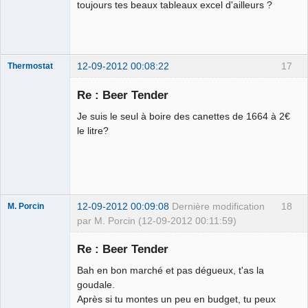
toujours tes beaux tableaux excel d'ailleurs ?
Déconnecté
12-09-2012 00:08:22
17
Thermostat
Re : Beer Tender
Je suis le seul à boire des canettes de 1664 à 2€
jz sui boure
le litre?
llol
Déconnecté
12-09-2012 00:09:08
Dernière modification
18
M. Porcin
par M. Porcin (12-09-2012 00:11:59)
Re : Beer Tender
Bah en bon marché et pas dégueux, t'as la
#balancetonporcin
goudale.
⛧
Après si tu montes un peu en budget, tu peux