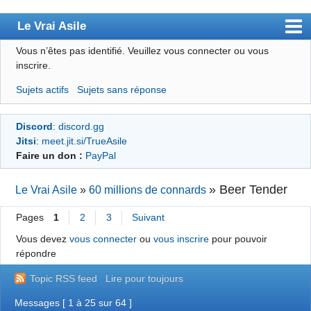
Le Vrai Asile
Vous n’êtes pas identifié.
Veuillez vous connecter ou vous
Accueil
inscrire.
Accueil des bourré(e)s
Sujets actifs
Sujets sans réponse
Forum
Discord
:
discord.gg
Membres
Jitsi
:
meet.jit.si/TrueAsile
Règles
Faire un don :
PayPal
Chercher
»
Beer Tender
Le Vrai Asile
»
60 millions de connards
S’inscrire
Pages
1
2
3
Suivant
Connexion
Vous devez
vous connecter
ou
vous inscrire
pour pouvoir
répondre
Topic RSS feed
Lire pour toujours
Messages [ 1 à 25 sur 64 ]