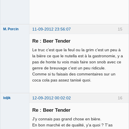
11-09-2012 23:56:07
15
M. Porcin
Re : Beer Tender
Le truc c'est que la feul ou la grim c'est un peu à
#balancetonporcin
la bière ce que le nutella est à la gastronomie, y a
⛧
pas de honte tu vois mais faire son snob avec ce
Déconnecté
genre de breuvage c'est un peu ridicule.
Comme si tu faisais des commentaires sur un
coca cola pas assez tanisé quoi.
12-09-2012 00:02:02
16
loljik
Re : Beer Tender
Auvergne
J'y connais pas grand chose en bière.
Assistance
En bon marché et de qualité, y'a quoi ? T'as
☣✓ ⛧