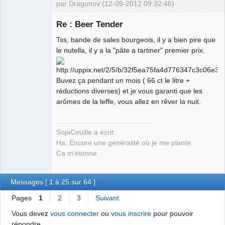
par Dragunov (12-09-2012 09:32:46)
Re : Beer Tender
Tss, bande de sales bourgeois, il y a bien pire que
Monsanto
le nutella, il y a la "pâte a tartiner" premier prix.
c'est bon
mangez en
Déconnecté
Buvez ça pendant un mois ( 66 ct le litre +
réductions diverses) et je vous garanti que les
arômes de la leffe, vous allez en rêver la nuit.
SojaCouille a écrit:
Ha. Encore une généralité où je me plante.
Ca m'étonne
Messages [ 1 à 25 sur 64 ]
Pages
1
2
3
Suivant
Vous devez
vous connecter
ou
vous inscrire
pour pouvoir
répondre