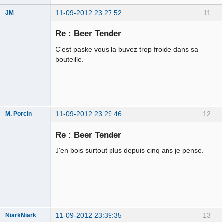
11-09-2012 23:27:52
11
JM
Globe-Trot-
Heir
Re : Beer Tender
Déconnecté
C'est paske vous la buvez trop froide dans sa
bouteille.
11-09-2012 23:29:46
12
M. Porcin
Re : Beer Tender
J'en bois surtout plus depuis cinq ans je pense.
#balancetonporcin
⛧
Déconnecté
11-09-2012 23:39:35
13
NiarkNiark