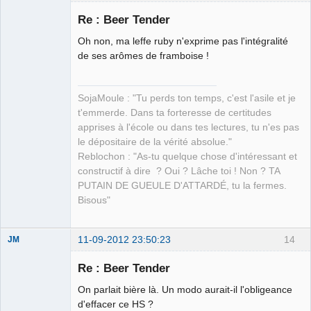
Re : Beer Tender
Oh non, ma leffe ruby n'exprime pas l'intégralité
petit paysan
de ses arômes de framboise !
sans terre ⛧
Déconnecté
SojaMoule : "Tu perds ton temps, c'est l'asile et je
t'emmerde. Dans ta forteresse de certitudes
apprises à l'école ou dans tes lectures, tu n'es pas
le dépositaire de la vérité absolue."
Reblochon : "As-tu quelque chose d'intéressant et
constructif à dire ? Oui ? Lâche toi ! Non ? TA
PUTAIN DE GUEULE D'ATTARDÉ, tu la fermes.
Bisous"
11-09-2012 23:50:23
14
JM
Globe-Trot-
Heir
Re : Beer Tender
Déconnecté
On parlait bière là. Un modo aurait-il l'obligeance
d'effacer ce HS ?