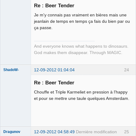
Re : Beer Tender
Je m'y connais pas vraiment en bières mais une
Membre
jeanlain de temps en temps ça fais du bien par ou
ça passe.
Déconnecté
And everyone knows what happens to dinosaurs.
God makes them disappear. Through MAGIC.
12-09-2012 01:04:04
24
ShadoW-
Re : Beer Tender
Chouffe et Triple Karmeliet en pression à l'happy
Need For
et pour se mettre une taule quelques Amsterdam.
Speed
Underground
Déconnecté
12-09-2012 04:58:49
Dernière modification
25
Dragunov