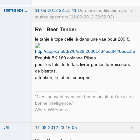
11-09-2012 22:51:41
Dernière modification par
7
stuffed spectrum
stuffed spectrum (11-09-2012 22:52:02)
Re : Beer Tender
le tanje à topé celle là dans une vae pour 200 €.
This claim is
disputed.
Déconnecté
Exquisit BK 160 colonne Pilsen
pour les futs, tu te fais livrer par les fournisseurs
de bistrots.
attention, le fut est consigné
"C'est souvent avec une femme idiote qu'on vit en
bonne intelligence."
Albert Willemetz
11-09-2012 23:16:05
8
JM
Globe-Trot-
Heir