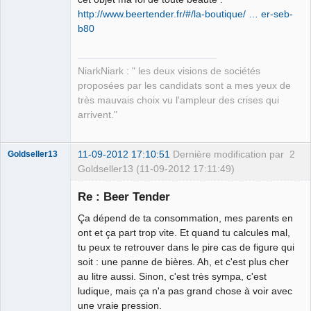
http://www.beertender.fr/#/la-boutique/ … er-seb-
b80
NiarkNiark : " les deux visions de sociétés
proposées par les candidats sont a mes yeux de
très mauvais choix vu l'ampleur des crises qui
arrivent."
11-09-2012 17:10:51
Dernière modification par
2
Goldseller13
Goldseller13 (11-09-2012 17:11:49)
Membre
Re : Beer Tender
Déconnecté
Ça dépend de ta consommation, mes parents en
ont et ça part trop vite. Et quand tu calcules mal,
tu peux te retrouver dans le pire cas de figure qui
soit : une panne de bières. Ah, et c'est plus cher
au litre aussi. Sinon, c'est très sympa, c'est
ludique, mais ça n'a pas grand chose à voir avec
une vraie pression.