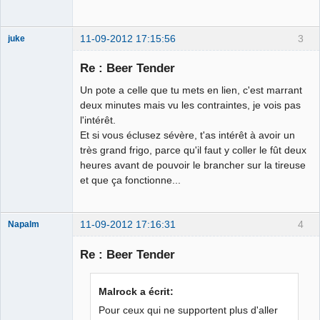
11-09-2012 17:15:56
3
juke
Re : Beer Tender
Un pote a celle que tu mets en lien, c'est marrant
Double paire
deux minutes mais vu les contraintes, je vois pas
☭
l'intérêt.
Déconnecté
Et si vous éclusez sévère, t'as intérêt à avoir un
très grand frigo, parce qu'il faut y coller le fût deux
heures avant de pouvoir le brancher sur la tireuse
et que ça fonctionne...
11-09-2012 17:16:31
4
Napalm
Re : Beer Tender
Chaud ca-
Malrock a écrit:
chaos
Pour ceux qui ne supportent plus d'aller
Déconnecté