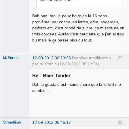
Bah nan, moi je peux boire de la 16 sans
problème, par contre les leffes, grim, hogarden,
pelforth etc, c'est blindé de sucre, ça m’écœure en
trois gorgées. Après c'est peut être que j'en ai trop
bu mais là ça passe plus du tout.
12-09-2012 00:13:33
Dernière modification
22
M. Porcin
par M. Porcin (12-09-2012 00:13:54)
Re : Beer Tender
Bah la goudale est moins chère que la leffe il me
#balancetonporcin
semble...
⛧
Déconnecté
12-09-2012 00:45:17
23
Sirmolleuh