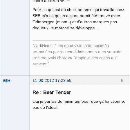
Moi aussi je
chère au litron WTF...
veux troller!!!!!
Pour ce qui est du choix un amis qui travaille chez
Déconnecté
SEB m'a dit qu'un accord aurait été trouvé avec
Grimbergen (miam !) et d'autres marques pas
degueux, le marché se développe...
NiarkNiark : " les deux visions de sociétés
proposées par les candidats sont a mes yeux de
très mauvais choix vu l'ampleur des crises qui
arrivent."
11-09-2012 17:29:55
6
juke
Re : Beer Tender
Oui je parlais du minimum pour que ça fonctionne,
Double paire
pas de l'idéal.
☭
Déconnecté