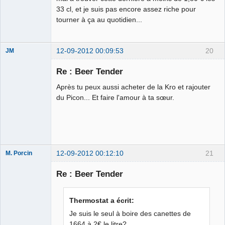
33 cl, et je suis pas encore assez riche pour
tourner à ça au quotidien...
12-09-2012 00:09:53
20
JM
Globe-Trot-
Heir
Re : Beer Tender
Déconnecté
Après tu peux aussi acheter de la Kro et rajouter
du Picon... Et faire l'amour à ta sœur.
12-09-2012 00:12:10
21
M. Porcin
Re : Beer Tender
#balancetonporcin
Thermostat a écrit:
⛧
Je suis le seul à boire des canettes de
Déconnecté
1664 à 2€ le litre?