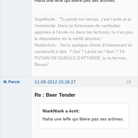
Haha une leffe qui libère pas ses arômes.
petit paysan
sans terre ⛧
SojaMoule : "Tu perds ton temps, c'est l'asile et je
Déconnecté
t'emmerde. Dans ta forteresse de certitudes
apprises à l'école ou dans tes lectures, tu n'es pas
le dépositaire de la vérité absolue."
Reblochon : "As-tu quelque chose d'intéressant et
constructif à dire ? Oui ? Lâche toi ! Non ? TA
PUTAIN DE GUEULE D'ATTARDÉ, tu la fermes.
Bisous"
11-09-2012 23:18:27
10
M. Porcin
Re : Beer Tender
#balancetonporcin
NiarkNiark a écrit:
⛧
Haha une leffe qui libère pas ses arômes.
Déconnecté