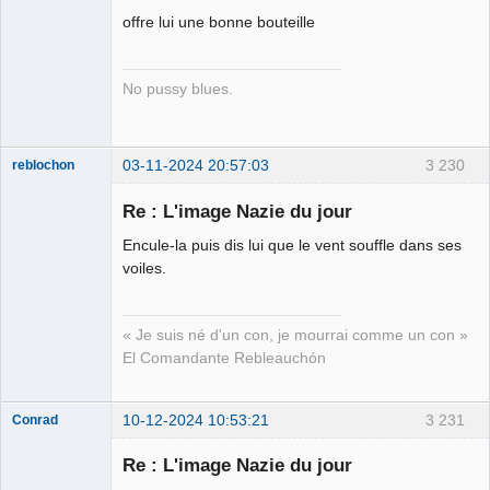
Porn to be
offre lui une bonne bouteille
alive ⛧
Connecté
No pussy blues.
03-11-2024 20:57:03
3 230
reblochon
Re : L'image Nazie du jour
Encule-la puis dis lui que le vent souffle dans ses
Les malheurs
voiles.
du sophisme
⛧
Déconnecté
« Je suis né d'un con, je mourrai comme un con »
El Comandante Rebleauchón
10-12-2024 10:53:21
3 231
Conrad
Re : L'image Nazie du jour