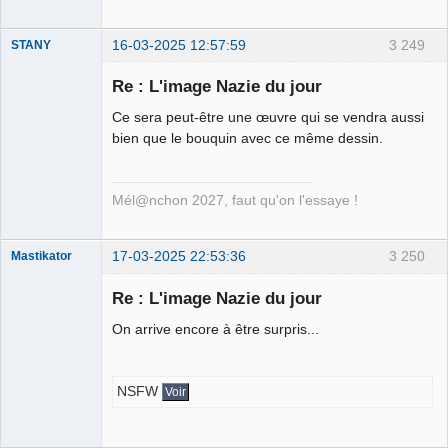
16-03-2025 12:57:59
3 249
STANY
Re : L'image Nazie du jour
Ce sera peut-être une œuvre qui se vendra aussi
Ethylo-
bien que le bouquin avec ce même dessin.
différentialiste
Déconnecté
Mél@nchon 2027, faut qu'on l'essaye !
17-03-2025 22:53:36
3 250
Mastikator
Re : L'image Nazie du jour
On arrive encore à être surpris...
Le plus con
d'entre nous
Déconnecté
NSFW
Voir