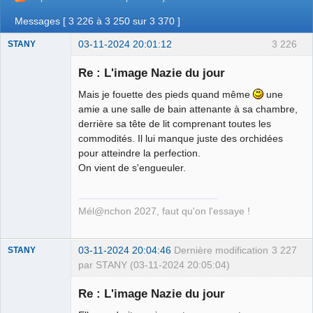
Messages [ 3 226 à 3 250 sur 3 370 ]
03-11-2024 20:01:12
3 226
STANY
Re : L'image Nazie du jour
Mais je fouette des pieds quand même
une
Ethylo-
amie a une salle de bain attenante à sa chambre,
différentialiste
derrière sa tête de lit comprenant toutes les
Déconnecté
commodités. Il lui manque juste des orchidées
pour atteindre la perfection.
On vient de s'engueuler.
Mél@nchon 2027, faut qu'on l'essaye !
03-11-2024 20:04:46
Dernière modification
3 227
STANY
par STANY (03-11-2024 20:05:04)
Re : L'image Nazie du jour