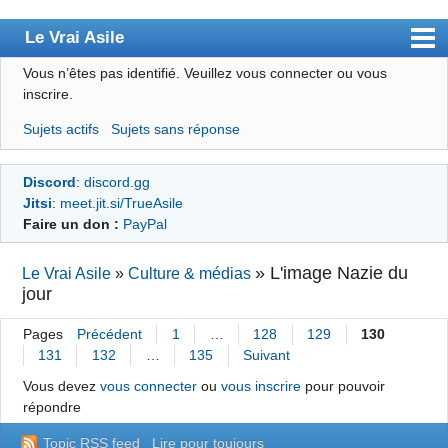
Le Vrai Asile
Vous n’êtes pas identifié.
Veuillez vous connecter ou vous
Accueil
inscrire.
Accueil des bourré(e)s
Sujets actifs
Sujets sans réponse
Forum
Discord
:
discord.gg
Membres
Jitsi
:
meet.jit.si/TrueAsile
Règles
Faire un don :
PayPal
Chercher
»
L'image Nazie du
Le Vrai Asile
»
Culture & médias
jour
S’inscrire
Connexion
Pages
Précédent
1
…
128
129
130
131
132
…
135
Suivant
Vous devez
vous connecter
ou
vous inscrire
pour pouvoir
répondre
Topic RSS feed
Lire pour toujours