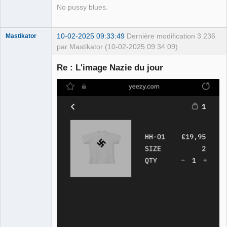
No pussy blues.
10-02-2025 09:33:49
Dernière modification
3 236
Mastikator
par Mastikator (10-02-2025 09:34:09)
Re : L'image Nazie du jour
Le plus con
d'entre nous
Déconnecté