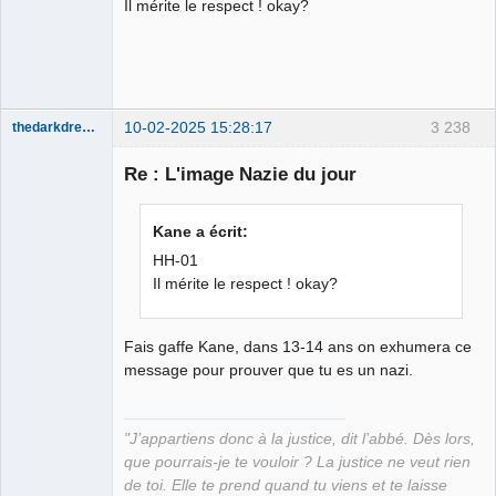
Il mérite le respect ! okay?
Déconnecté
10-02-2025 15:28:17
3 238
thedarkdreamer
Re : L'image Nazie du jour
Bon appétit
Kane a écrit:
bien sûr ⛧
HH-01
Déconnecté
Il mérite le respect ! okay?
Fais gaffe Kane, dans 13-14 ans on exhumera ce
message pour prouver que tu es un nazi.
"J’appartiens donc à la justice, dit l’abbé. Dès lors,
que pourrais-je te vouloir ? La justice ne veut rien
de toi. Elle te prend quand tu viens et te laisse