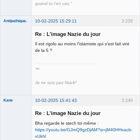
quand tu t’en vas."
10-02-2025 15:29:11
3 239
Antipathique.
Re : L'image Nazie du jour
Il est rigolo au moins l'islamiste qui s'est fait viré
Roi du Peuple
des Merdes
de la 5 ?
⛧☣✓
Déconnecté
™
Je ne suis pas Niark²
10-02-2025 15:41:43
3 240
Kane
Re : L'image Nazie du jour
Bouteille
Bha regarde le stech toi même :
déviant de 2L
https://youtu.be/GJmQ9gzDjAM?si=jM40HHxacb-
Déconnecté
xUkhl