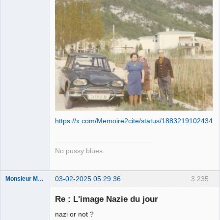
https://x.com/Memoire2cite/status/18832191024348
No pussy blues.
03-02-2025 05:29:36
3 235
Monsieur Maurice
Re : L'image Nazie du jour
Porn to be
nazi or not ?