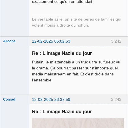
exactement ce qu'on en attendait.
Kamp ☣✓
Déconnecté
Le véritable asile, un site de pères de familles qui
votent moins à droite qu'hohun.
12-02-2025 05:02:53
3 242
Aliocha
Halal Bundy
Re : L'image Nazie du jour
⛧
Déconnecté
Putain, je m'attendais à un truc ultra sulfureux vu
le drama. Ça pourrait passer sur n'importe quel
média mainstream en fait. Et c'est drôle dans
l'ensemble.
13-02-2025 23:37:59
3 243
Conrad
Re : L'image Nazie du jour
Free Van de
Kamp ☣✓