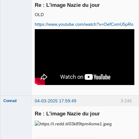
Re : L'image Nazie du jour
OLD
Le plus con
d'entre nous
https://www.youtube.com/watch?v=OefCxmU5pRo
Déconnecté
04-03-2025 17:59:49
3 245
Conrad
Re : L'image Nazie du jour
Free Van de
Kamp ☣✓
Déconnecté