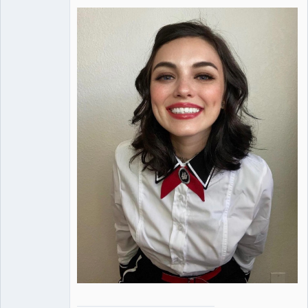
alive ⛧
Connecté