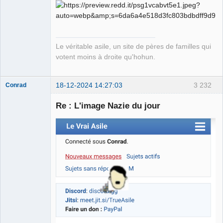
Free Van de
Kamp ☣✓
Déconnecté
Le véritable asile, un site de pères de familles qui
votent moins à droite qu'hohun.
18-12-2024 14:27:03
3 232
Conrad
Re : L'image Nazie du jour
Free Van de
Kamp ☣✓
Déconnecté