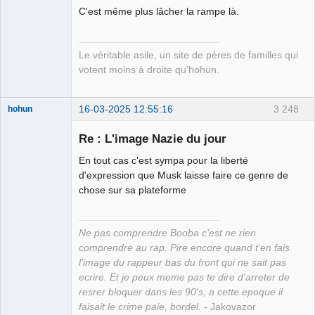
Kamp ☣✓
C'est même plus lâcher la rampe là.
Déconnecté
Le véritable asile, un site de pères de familles qui
votent moins à droite qu'hohun.
16-03-2025 12:55:16
3 248
hohun
Re : L'image Nazie du jour
En tout cas c'est sympa pour la liberté
Grand Roi des
d'expression que Musk laisse faire ce genre de
Bolos ☭⛧☣✓
chose sur sa plateforme
Déconnecté
Ne pas comprendre Booba c'est ne rien
comprendre au rap. Pire encore quand t'en fais
l'image du rappeur bas du front qui ne sait pas
ecrire. Et je peux meme pas te dire d'arreter de
resrer bloquer dans les 90's, a cette epoque il
faisait le crime paie, bordel.
- Jakovazor