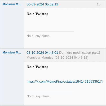
30-09-2024 05:32:19
10
Monsieur Maurice
Re : Twitter
Porn to be
alive ⛧
Déconnecté
No pussy blues.
03-10-2024 04:48:01
Dernière modification par
11
Monsieur Maurice
Monsieur Maurice (03-10-2024 04:48:12)
Re : Twitter
Porn to be
alive ⛧
https://x.com/MemeKingx/status/184146188335175
Déconnecté
No pussy blues.