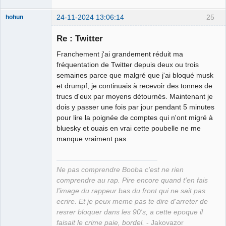
24-11-2024 13:06:14
25
hohun
Re : Twitter
Franchement j'ai grandement réduit ma
Grand Roi des
fréquentation de Twitter depuis deux ou trois
Bolos ☭⛧☣✓
semaines parce que malgré que j'ai bloqué musk
et drumpf, je continuais à recevoir des tonnes de
Connecté
trucs d'eux par moyens détournés. Maintenant je
dois y passer une fois par jour pendant 5 minutes
pour lire la poignée de comptes qui n'ont migré à
bluesky et ouais en vrai cette poubelle ne me
manque vraiment pas.
Ne pas comprendre Booba c'est ne rien
comprendre au rap. Pire encore quand t'en fais
l'image du rappeur bas du front qui ne sait pas
ecrire. Et je peux meme pas te dire d'arreter de
resrer bloquer dans les 90's, a cette epoque il
faisait le crime paie, bordel.
- Jakovazor