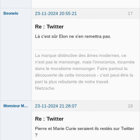
23-11-2024 20:55:21
17
Beonelo
Re : Twitter
Là c'est sûr Elon ne s'en remettra pas.
Remy Danton
⛧
Déconnecté
La marque distinctive des âmes modernes, ce
n'est pas le mensonge, mais l'innocence, incarnée
dans le moralisme mensonger. Faire partout la
découverte de cette innocence - c'est peut-être la
part la plus rebutante de notre travail.
Nietzsche
23-11-2024 21:28:07
18
Monsieur Maurice
Re : Twitter
Porn to be
Pierre et Marie Curie seraient ils restés sur Twitter
alive ⛧
?