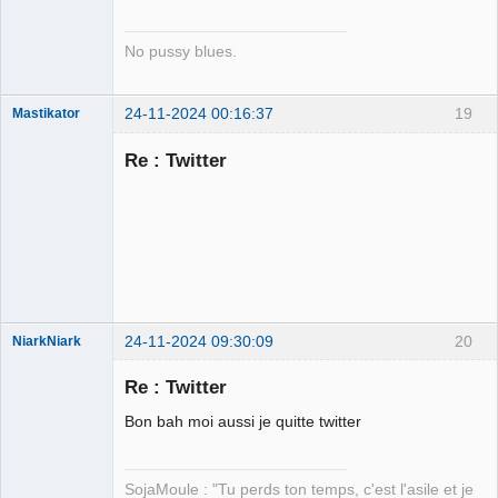
Déconnecté
No pussy blues.
24-11-2024 00:16:37
19
Mastikator
Re : Twitter
Le plus con
d'entre nous
Déconnecté
24-11-2024 09:30:09
20
NiarkNiark
Re : Twitter
Bon bah moi aussi je quitte twitter
petit paysan
sans terre ⛧
SojaMoule : "Tu perds ton temps, c'est l'asile et je
Déconnecté