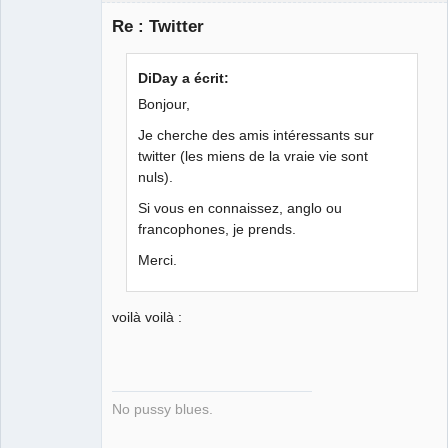
Re : Twitter
Porn to be
alive ⛧
DiDay a écrit:
Déconnecté
Bonjour,
Je cherche des amis intéressants sur
twitter (les miens de la vraie vie sont
nuls).
Si vous en connaissez, anglo ou
francophones, je prends.
Merci.
voilà voilà :
No pussy blues.