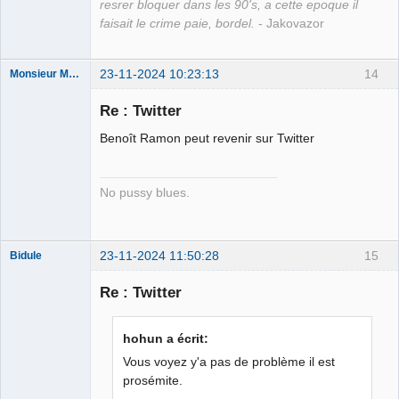
resrer bloquer dans les 90's, a cette epoque il
faisait le crime paie, bordel.
- Jakovazor
23-11-2024 10:23:13
14
Monsieur Maurice
Re : Twitter
Porn to be
Benoît Ramon peut revenir sur Twitter
alive ⛧
Déconnecté
No pussy blues.
23-11-2024 11:50:28
15
Bidule
Re : Twitter
Membre
hohun a écrit:
Déconnecté
Vous voyez y'a pas de problème il est
prosémite.