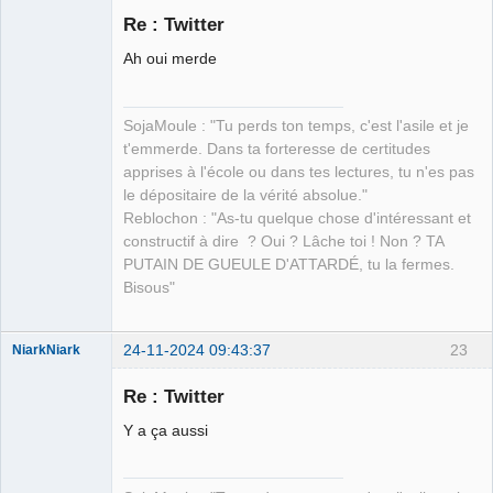
Re : Twitter
Ah oui merde
petit paysan
sans terre ⛧
SojaMoule : "Tu perds ton temps, c'est l'asile et je
Déconnecté
t'emmerde. Dans ta forteresse de certitudes
apprises à l'école ou dans tes lectures, tu n'es pas
le dépositaire de la vérité absolue."
Reblochon : "As-tu quelque chose d'intéressant et
constructif à dire ? Oui ? Lâche toi ! Non ? TA
PUTAIN DE GUEULE D'ATTARDÉ, tu la fermes.
Bisous"
24-11-2024 09:43:37
23
NiarkNiark
Re : Twitter
Y a ça aussi
petit paysan
sans terre ⛧