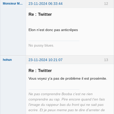
23-11-2024 06:33:44
12
Monsieur Maurice
Re : Twitter
Porn to be
alive ⛧
Elon n'est donc pas anticrêpes
Déconnecté
No pussy blues.
23-11-2024 10:21:07
13
hohun
Re : Twitter
Vous voyez y'a pas de problème il est prosémite.
Grand Roi des
Bolos ☭⛧☣✓
Ne pas comprendre Booba c'est ne rien
Connecté
comprendre au rap. Pire encore quand t'en fais
l'image du rappeur bas du front qui ne sait pas
ecrire. Et je peux meme pas te dire d'arreter de