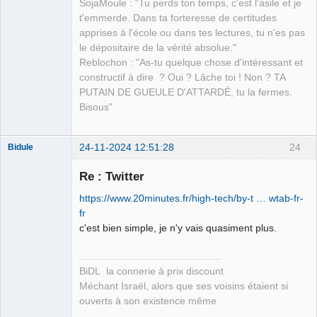
SojaMoule : "Tu perds ton temps, c'est l'asile et je
Déconnecté
t'emmerde. Dans ta forteresse de certitudes
apprises à l'école ou dans tes lectures, tu n'es pas
le dépositaire de la vérité absolue."
Reblochon : "As-tu quelque chose d'intéressant et
constructif à dire ? Oui ? Lâche toi ! Non ? TA
PUTAIN DE GUEULE D'ATTARDÉ, tu la fermes.
Bisous"
24-11-2024 12:51:28
24
Bidule
Re : Twitter
https://www.20minutes.fr/high-tech/by-t … wtab-fr-
Membre
fr
c'est bien simple, je n'y vais quasiment plus.
Déconnecté
BiDL la connerie à prix discount
Méchant Israël, alors que ses voisins étaient si
ouverts à son existence même