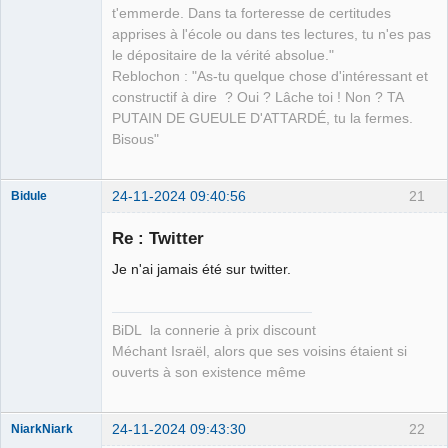
t'emmerde. Dans ta forteresse de certitudes
apprises à l'école ou dans tes lectures, tu n'es pas
le dépositaire de la vérité absolue."
Reblochon : "As-tu quelque chose d'intéressant et
constructif à dire ? Oui ? Lâche toi ! Non ? TA
PUTAIN DE GUEULE D'ATTARDÉ, tu la fermes.
Bisous"
24-11-2024 09:40:56
21
Bidule
Re : Twitter
Je n'ai jamais été sur twitter.
Membre
Déconnecté
BiDL la connerie à prix discount
Méchant Israël, alors que ses voisins étaient si
ouverts à son existence même
24-11-2024 09:43:30
22
NiarkNiark