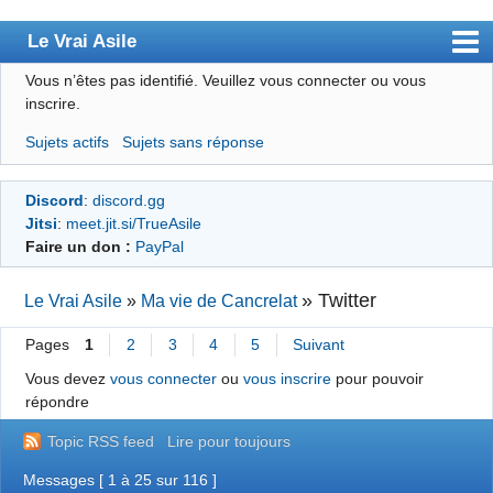
Le Vrai Asile
Vous n’êtes pas identifié.
Veuillez vous connecter ou vous
Accueil
inscrire.
Accueil des bourré(e)s
Sujets actifs
Sujets sans réponse
Forum
Discord
:
discord.gg
Membres
Jitsi
:
meet.jit.si/TrueAsile
Règles
Faire un don :
PayPal
Chercher
»
Twitter
Le Vrai Asile
»
Ma vie de Cancrelat
S’inscrire
Pages
1
2
3
4
5
Suivant
Connexion
Vous devez
vous connecter
ou
vous inscrire
pour pouvoir
répondre
Topic RSS feed
Lire pour toujours
Messages [ 1 à 25 sur 116 ]