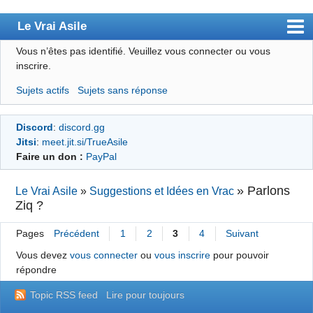
Le Vrai Asile
Vous n’êtes pas identifié.
Veuillez vous connecter ou vous
Accueil
inscrire.
Accueil des bourré(e)s
Sujets actifs
Sujets sans réponse
Forum
Discord
:
discord.gg
Membres
Jitsi
:
meet.jit.si/TrueAsile
Règles
Faire un don :
PayPal
Chercher
»
Parlons
Le Vrai Asile
»
Suggestions et Idées en Vrac
Ziq ?
S’inscrire
Connexion
Pages
Précédent
1
2
3
4
Suivant
Vous devez
vous connecter
ou
vous inscrire
pour pouvoir
répondre
Topic RSS feed
Lire pour toujours