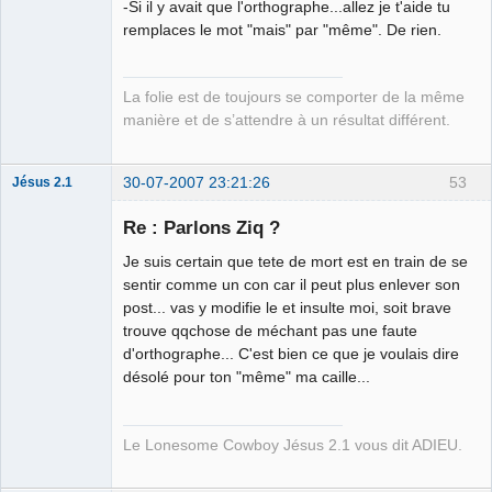
-Si il y avait que l'orthographe...allez je t'aide tu
remplaces le mot "mais" par "même". De rien.
La folie est de toujours se comporter de la même
manière et de s’attendre à un résultat différent.
30-07-2007 23:21:26
53
Jésus 2.1
Re : Parlons Ziq ?
Je suis certain que tete de mort est en train de se
Membre
sentir comme un con car il peut plus enlever son
post... vas y modifie le et insulte moi, soit brave
Déconnecté
trouve qqchose de méchant pas une faute
d'orthographe... C'est bien ce que je voulais dire
désolé pour ton "même" ma caille...
Le Lonesome Cowboy Jésus 2.1 vous dit ADIEU.