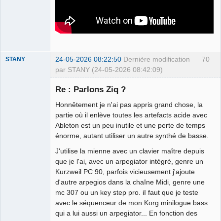
24-05-2026 08:22:50
Dernière modification
70
STANY
par STANY (24-05-2026 08:42:09)
Re : Parlons Ziq ?
Honnêtement je n'ai pas appris grand chose, la
Ethylo-
partie où il enlève toutes les artefacts acide avec
différentialiste
Ableton est un peu inutile et une perte de temps
Connecté
énorme, autant utiliser un autre synthé de basse.
J'utilise la mienne avec un clavier maître depuis
que je l'ai, avec un arpegiator intégré, genre un
Kurzweil PC 90, parfois vicieusement j'ajoute
d'autre arpegios dans la chaîne Midi, genre une
mc 307 ou un key step pro. iI faut que je teste
avec le séquenceur de mon Korg minilogue bass
qui a lui aussi un arpegiator... En fonction des