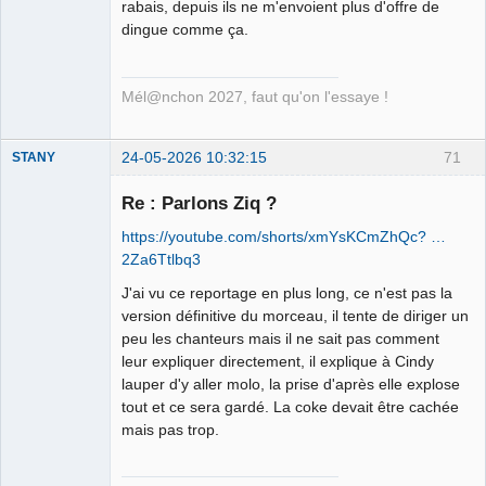
rabais, depuis ils ne m'envoient plus d'offre de
dingue comme ça.
Mél@nchon 2027, faut qu'on l'essaye !
24-05-2026 10:32:15
71
STANY
Re : Parlons Ziq ?
https://youtube.com/shorts/xmYsKCmZhQc? …
Ethylo-
2Za6Ttlbq3
différentialiste
J'ai vu ce reportage en plus long, ce n'est pas la
Connecté
version définitive du morceau, il tente de diriger un
peu les chanteurs mais il ne sait pas comment
leur expliquer directement, il explique à Cindy
lauper d'y aller molo, la prise d'après elle explose
tout et ce sera gardé. La coke devait être cachée
mais pas trop.