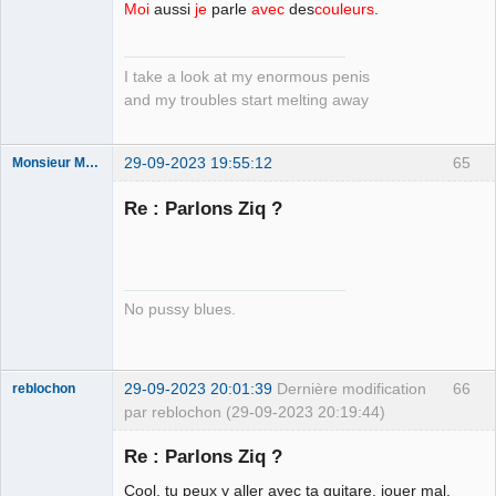
Moi
aussi
je
parle
avec
des
couleurs
.
justiciable
Déconnecté
I take a look at my enormous penis
and my troubles start melting away
29-09-2023 19:55:12
65
Monsieur Maurice
Re : Parlons Ziq ?
Porn to be
alive ⛧
Connecté
No pussy blues.
29-09-2023 20:01:39
Dernière modification
66
reblochon
par reblochon (29-09-2023 20:19:44)
Re : Parlons Ziq ?
Cool, tu peux y aller avec ta guitare, jouer mal,