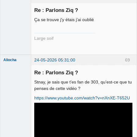
Re : Parlons Ziq ?
Ça se trouve j'y étais j'ai oublié
Membre
Déconnecté
Large soif
24-05-2026 05:31:00
69
Aliocha
Halal Bundy
Re : Parlons Ziq ?
⛧
Déconnecté
Stnay, je sais que t'es fan de 303, qu'est-ce que tu
penses de cette vidéo ?
https://www.youtube.com/watch?v=nXnXE-T652U