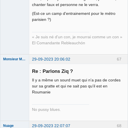
Les malheurs
chanter faux et personne ne le verra.
du sophisme
(Est-ce un camp d'entrainement pour le métro
⛧
parisien ?)
Déconnecté
« Je suis né d'un con, je mourrai comme un con »
El Comandante Rebleauchón
29-09-2023 20:06:02
67
Monsieur Maurice
Re : Parlons Ziq ?
Porn to be
Il y a même un sourd muet qui n'a pas de cordes
alive ⛧
sur sa gratte et qui ne sait pas qu'il est en
Connecté
Roumanie
No pussy blues.
29-09-2023 22:07:07
68
Nuage