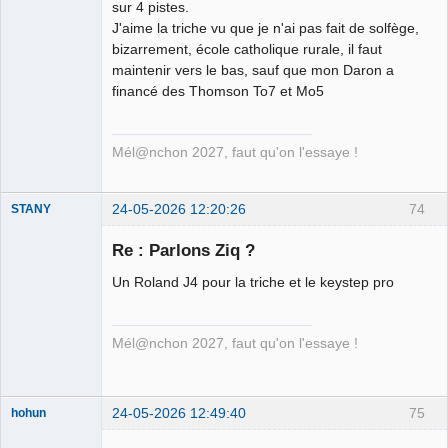
sur 4 pistes.
J'aime la triche vu que je n'ai pas fait de solfège,
bizarrement, école catholique rurale, il faut
maintenir vers le bas, sauf que mon Daron a
financé des Thomson To7 et Mo5
Mél@nchon 2027, faut qu'on l'essaye !
24-05-2026 12:20:26
74
STANY
Re : Parlons Ziq ?
Un Roland J4 pour la triche et le keystep pro
Ethylo-
différentialiste
Connecté
Mél@nchon 2027, faut qu'on l'essaye !
24-05-2026 12:49:40
75
hohun