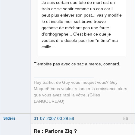
Déconnecté
Je suis certain que tete de mort est en
train de se sentir comme un con car il
peut plus enlever son post... vas y modifie
le et insulte moi, soit brave trouve
qqchose de méchant pas une faute
d'orthographe... C'est bien ce que je
voulais dire désolé pour ton "même" ma
caille...
T'embête pas avec ce sac a merde, connard.
Hey Sarko, de Guy vous moquet vous? Guy
Moquet! Vous voulez relancer la croissance alors
que vous avez raté la vôtre. (Gilles
LANGOUREAU)
31-07-2007 00:29:58
56
Sliders
Re : Parlons Ziq ?