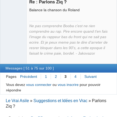
Re : Parlons Ziq ?
Balance la chanson du Roland
Grand Roi des
Bolos ☭⛧☣✓
Ne pas comprendre Booba c'est ne rien
Connecté
comprendre au rap. Pire encore quand t'en fais
l'image du rappeur bas du front qui ne sait pas
ecrire. Et je peux meme pas te dire d'arreter de
resrer bloquer dans les 90's, a cette epoque il
faisait le crime paie, bordel.
- Jakovazor
Messages [ 51 à 75 sur 100 ]
Pages
Précédent
1
2
3
4
Suivant
Vous devez
vous connecter
ou
vous inscrire
pour pouvoir
répondre
Le Vrai Asile
»
Suggestions et Idées en Vrac
»
Parlons
Ziq ?