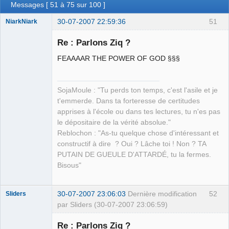
Messages [ 51 à 75 sur 100 ]
30-07-2007 22:59:36
51
NiarkNiark
Re : Parlons Ziq ?
FEAAAAR THE POWER OF GOD §§§
petit paysan
sans terre ⛧
SojaMoule : "Tu perds ton temps, c'est l'asile et je
Déconnecté
t'emmerde. Dans ta forteresse de certitudes
apprises à l'école ou dans tes lectures, tu n'es pas
le dépositaire de la vérité absolue."
Reblochon : "As-tu quelque chose d'intéressant et
constructif à dire ? Oui ? Lâche toi ! Non ? TA
PUTAIN DE GUEULE D'ATTARDÉ, tu la fermes.
Bisous"
30-07-2007 23:06:03
Dernière modification
52
Sliders
par Sliders (30-07-2007 23:06:59)
Re : Parlons Ziq ?