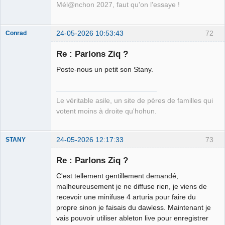
Mél@nchon 2027, faut qu'on l'essaye !
24-05-2026 10:53:43
72
Conrad
Re : Parlons Ziq ?
Poste-nous un petit son Stany.
Free Van de
Kamp ☣✓
Déconnecté
Le véritable asile, un site de pères de familles qui
votent moins à droite qu'hohun.
24-05-2026 12:17:33
73
STANY
Re : Parlons Ziq ?
C'est tellement gentillement demandé,
Ethylo-
malheureusement je ne diffuse rien, je viens de
différentialiste
recevoir une minifuse 4 arturia pour faire du
Connecté
propre sinon je faisais du dawless. Maintenant je
vais pouvoir utiliser ableton live pour enregistrer