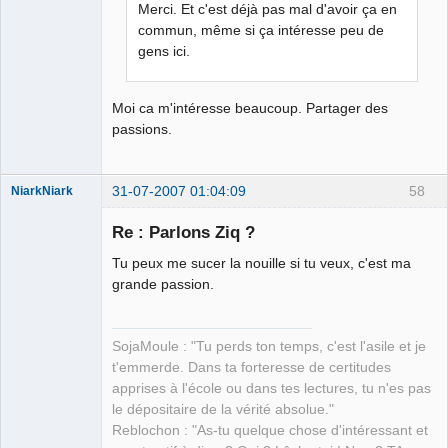
Merci. Et c'est déjà pas mal d'avoir ça en
commun, même si ça intéresse peu de
gens ici.
Moi ca m'intéresse beaucoup. Partager des
passions.
31-07-2007 01:04:09
58
NiarkNiark
Re : Parlons Ziq ?
Tu peux me sucer la nouille si tu veux, c'est ma
petit paysan
grande passion.
sans terre ⛧
Déconnecté
SojaMoule : "Tu perds ton temps, c'est l'asile et je
t'emmerde. Dans ta forteresse de certitudes
apprises à l'école ou dans tes lectures, tu n'es pas
le dépositaire de la vérité absolue."
Reblochon : "As-tu quelque chose d'intéressant et