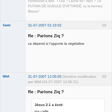
constructif à dire ? Oui ? Lâche toi ! Non ? TA
PUTAIN DE GUEULE D'ATTARDÉ, tu la fermes.
Bisous"
31-07-2007 01:19:02
59
Sawn
Re : Parlons Ziq ?
ca dépend si t'apporte la végétaline
et Loire
Déconnecté
31-07-2007 12:05:05
Dernière modification
60
WtiA
par WtiA (31-07-2007 12:05:21)
Re : Parlons Ziq ?
visiteur
Jésus 2.1 a écrit:
Déconnecté
ma caille...