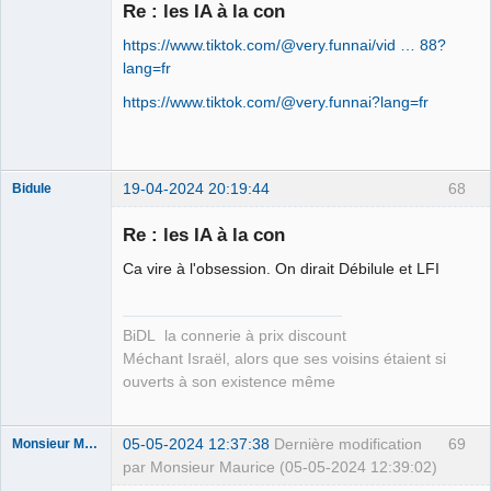
Re : les IA à la con
https://www.tiktok.com/@very.funnai/vid … 88?
Le plus con
d'entre nous
lang=fr
Connecté
https://www.tiktok.com/@very.funnai?lang=fr
19-04-2024 20:19:44
68
Bidule
Re : les IA à la con
Ca vire à l'obsession. On dirait Débilule et LFI
Membre
Déconnecté
BiDL la connerie à prix discount
Méchant Israël, alors que ses voisins étaient si
ouverts à son existence même
05-05-2024 12:37:38
Dernière modification
69
Monsieur Maurice
par Monsieur Maurice (05-05-2024 12:39:02)