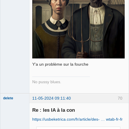
Y'a un problème sur la fourche
No pussy blues.
11-05-2024 09:11:40
70
delete
Re : les IA à la con
https://usbeketrica.com/fr/article/des- … wtab-fr-fr
Membre
Déconnecté