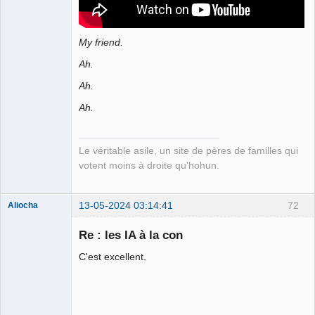
My friend.
Ah.
Ah.
Ah.
Le véritable asile, un site de pères de familles qui
votent moins à droite qu'hohun.
13-05-2024 03:14:41
72
Aliocha
Halal Bundy
Re : les IA à la con
⛧
Déconnecté
C'est excellent.