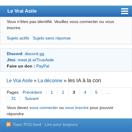
Le Vrai Asile
Vous n’êtes pas identifié.
Veuillez vous connecter ou vous
Accueil
inscrire.
Accueil des bourré(e)s
Sujets actifs
Sujets sans réponse
Forum
Discord
:
discord.gg
Membres
Jitsi
:
meet.jit.si/TrueAsile
Règles
Faire un don :
PayPal
Chercher
»
les IA à la con
Le Vrai Asile
»
La déconne
S’inscrire
Pages
Précédent
1
2
3
4
5
…
Connexion
31
Suivant
Vous devez
vous connecter
ou
vous inscrire
pour pouvoir
répondre
Topic RSS feed
Lire pour toujours