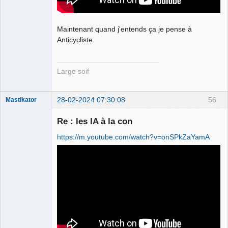
Maintenant quand j'entends ça je pense à
Anticycliste
Large soif
28-02-2024 07:30:08
56
Mastikator
Re : les IA à la con
https://m.youtube.com/watch?v=onSPkZaYamA
Le plus con
d'entre nous
Connecté