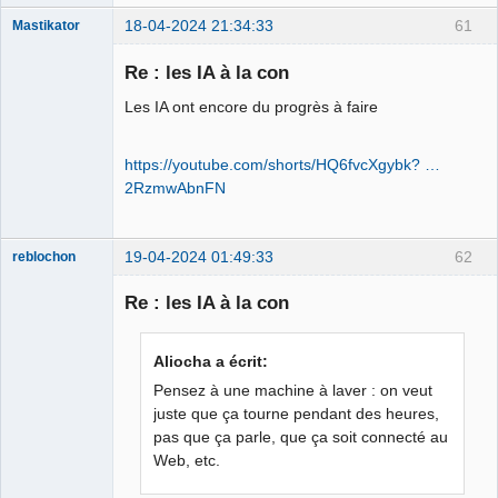
18-04-2024 21:34:33
61
Mastikator
Re : les IA à la con
Les IA ont encore du progrès à faire
Le plus con
d'entre nous
Connecté
https://youtube.com/shorts/HQ6fvcXgybk? …
2RzmwAbnFN
19-04-2024 01:49:33
62
reblochon
Re : les IA à la con
Les malheurs
Aliocha a écrit:
du sophisme
Pensez à une machine à laver : on veut
⛧
juste que ça tourne pendant des heures,
Déconnecté
pas que ça parle, que ça soit connecté au
Web, etc.