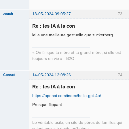
13-05-2024 09:05:27
73
zeuch
Re : les IA à la con
iel a une meilleure gestuelle que zuckerberg
Mécène d'Élie
Yaffa ⛧
« On t'nique ta mère et ta grand-mère, si elle est
Déconnecté
toujours en vie » - B2O
14-05-2024 12:08:26
74
Conrad
Re : les IA à la con
https://openai.com/index/hello-gpt-4o/
Free Van de
Kamp ☣✓
Presque flippant.
Déconnecté
Le véritable asile, un site de pères de familles qui
votent moins à droite qu'hohun.