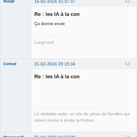
16-02-2024 15:37:37
52
Nuage
Re : les IA à la con
Ça donne envie
Membre
Déconnecté
Large soif
21-02-2024 20:19:34
53
Conrad
Re : les IA à la con
Free Van de
Kamp ☣✓
Déconnecté
Le véritable asile, un site de pères de familles qui
votent moins à droite qu'hohun.