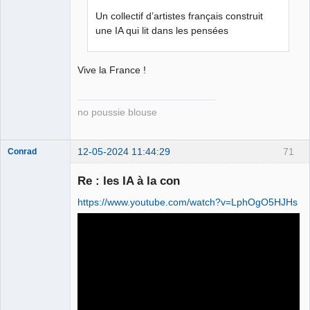
Un collectif d’artistes français construit
une IA qui lit dans les pensées
Vive la France !
no poussie blouse
12-05-2024 11:44:29
71
Conrad
Re : les IA à la con
https://www.youtube.com/watch?v=LphOgO5HJHs
Free Van de
Kamp ☣✓
Déconnecté