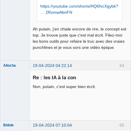
https://youtube.com/shorts/HQ6fvcXgybk?
… 2RzmwAbnFN
Ah putain, j'en chiale encore de rire, le concept est
top. Je trouve juste que c'est mal écrit. Filez-moi
les bons outils pour refaire le truc avec des vraies
punchlines et je vous sors une vidéo épique.
19-04-2024 04:22:14
64
Aliocha
Halal Bundy
Re : les IA à la con
⛧
Déconnecté
Non, putain, c'est super bien écrit.
19-04-2024 07:10:04
65
Bidule