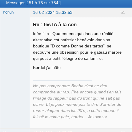
Messages [ 51 à 75 sur 754 ]
16-02-2024 15:32:53
51
hohun
Re : les IA à la con
Idée film : Quatennens qui dans une réalité
Grand Roi des
alternative est patissier bénévole dans sa
Bolos ☭⛧☣✓
boutique "D comme Donne des tartes" se
découvre une obsession pour le gateau marbré
Connecté
qui petit à petit l'éloigne de sa famille.
Bordel j'ai hâte
Ne pas comprendre Booba c'est ne rien
comprendre au rap. Pire encore quand t'en fais
l'image du rappeur bas du front qui ne sait pas
ecrire. Et je peux meme pas te dire d'arreter de
resrer bloquer dans les 90's, a cette epoque il
faisait le crime paie, bordel.
- Jakovazor