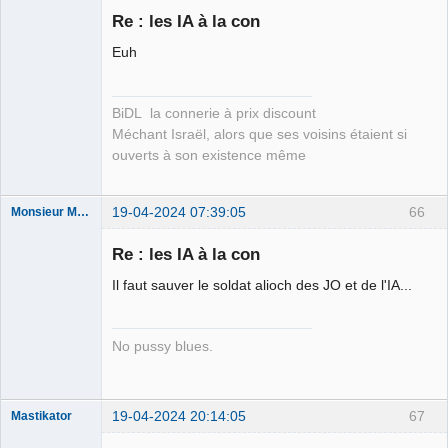
Re : les IA à la con
Euh
Membre
Déconnecté
BiDL la connerie à prix discount
Méchant Israël, alors que ses voisins étaient si
ouverts à son existence même
19-04-2024 07:39:05
66
Monsieur Maurice
Re : les IA à la con
Porn to be
Il faut sauver le soldat alioch des JO et de l'IA...
alive ⛧
Déconnecté
No pussy blues.
19-04-2024 20:14:05
67
Mastikator