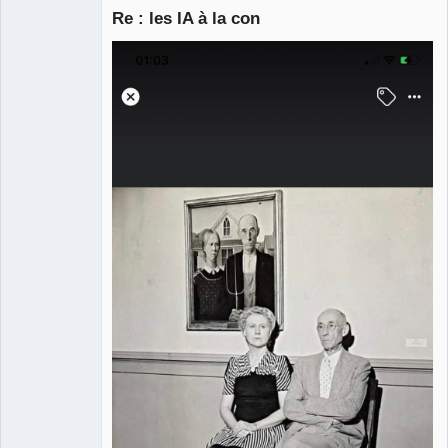
Re : les IA à la con
Porn to be
alive ⛧
Déconnecté