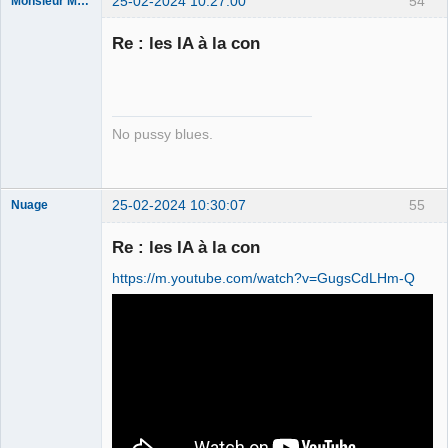
25-02-2024 10:27:00
54
Monsieur Maurice
Re : les IA à la con
Porn to be
alive ⛧
Déconnecté
No pussy blues.
25-02-2024 10:30:07
55
Nuage
Re : les IA à la con
https://m.youtube.com/watch?v=GugsCdLHm-Q
Membre
Déconnecté