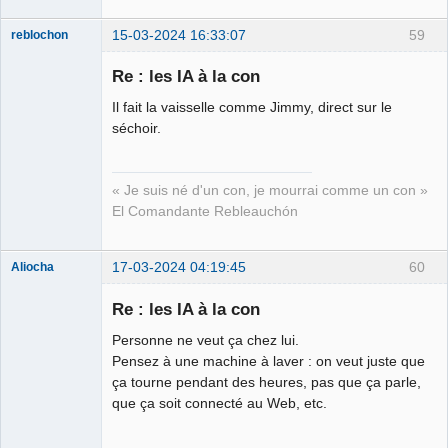
15-03-2024 16:33:07
59
reblochon
Re : les IA à la con
Il fait la vaisselle comme Jimmy, direct sur le
Les malheurs
séchoir.
du sophisme
⛧
Déconnecté
« Je suis né d'un con, je mourrai comme un con »
El Comandante Rebleauchón
17-03-2024 04:19:45
60
Aliocha
Halal Bundy
Re : les IA à la con
⛧
Déconnecté
Personne ne veut ça chez lui.
Pensez à une machine à laver : on veut juste que
ça tourne pendant des heures, pas que ça parle,
que ça soit connecté au Web, etc.