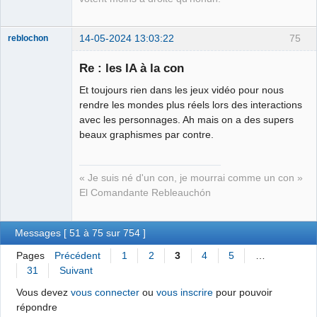
14-05-2024 13:03:22
75
reblochon
Re : les IA à la con
Et toujours rien dans les jeux vidéo pour nous
Les malheurs
rendre les mondes plus réels lors des interactions
du sophisme
avec les personnages. Ah mais on a des supers
⛧
beaux graphismes par contre.
Déconnecté
« Je suis né d'un con, je mourrai comme un con »
El Comandante Rebleauchón
Messages [ 51 à 75 sur 754 ]
Pages
Précédent
1
2
3
4
5
…
31
Suivant
Vous devez
vous connecter
ou
vous inscrire
pour pouvoir
répondre