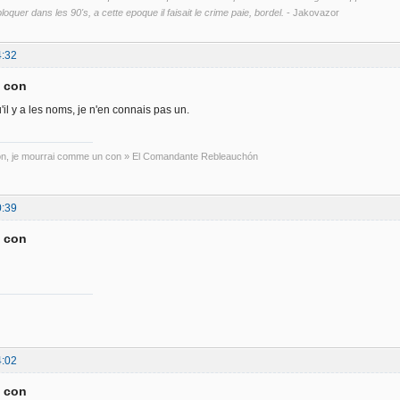
loquer dans les 90's, a cette epoque il faisait le crime paie, bordel.
- Jakovazor
4:32
a con
l y a les noms, je n'en connais pas un.
con, je mourrai comme un con » El Comandante Rebleauchón
0:39
a con
4:02
a con