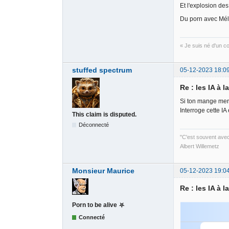
Et l'explosion de
Du porn avec Méle
« Je suis né d'un 
stuffed spectrum
05-12-2023 18:0
Re : les IA à l
Si ton mange merd
Interroge cette I
This claim is disputed.
Déconnecté
"C'est souvent avec
Albert Willemetz
Monsieur Maurice
05-12-2023 19:0
Re : les IA à l
Porn to be alive ⛧
Connecté