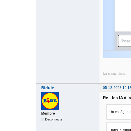
No pussy blues.
Bidule
05-12-2023 19:1
Re : les IA à l
Un collègue d
Membre
Déconnecté
Dans la situa