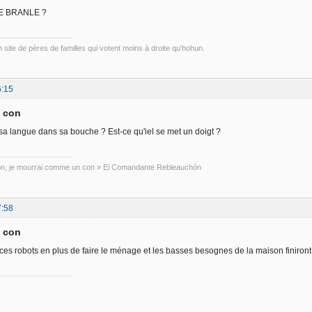
E BRANLE ?
un site de pères de familles qui votent moins à droite qu'hohun.
6:15
a con
e sa langue dans sa bouche ? Est-ce qu'iel se met un doigt ?
con, je mourrai comme un con » El Comandante Rebleauchón
7:58
a con
e ces robots en plus de faire le ménage et les basses besognes de la maison finiron