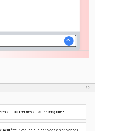
30
ense et lui tirer dessus au 22 long rifle?
e ne peut être invoquée que dans des circonstances