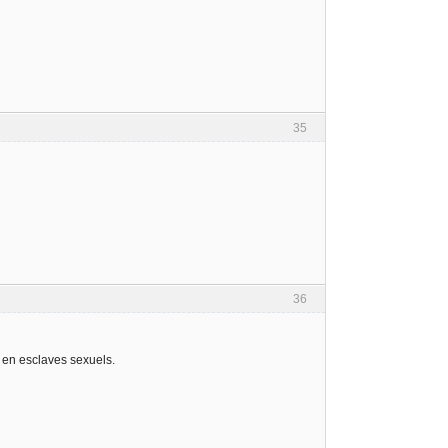
35
36
t en esclaves sexuels.