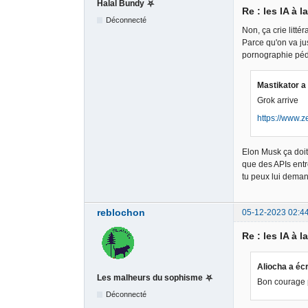
Halal Bundy ⛧
Re : les IA à l
Déconnecté
Non, ça crie litté
Parce qu'on va ju
pornographie péd
Mastikator a 
Grok arrive
https://www.z
Elon Musk ça doit
que des APIs entre
tu peux lui deman
reblochon
05-12-2023 02:4
Re : les IA à l
Aliocha a écr
Les malheurs du sophisme ⛧
Bon courage p
Déconnecté