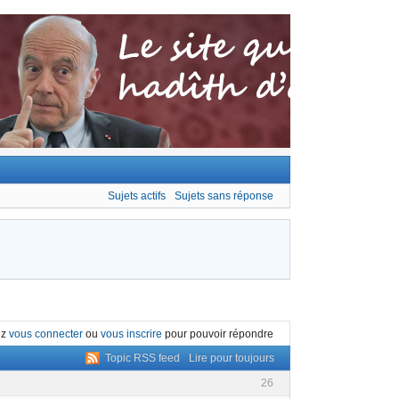
Sujets actifs
Sujets sans réponse
ez
vous connecter
ou
vous inscrire
pour pouvoir répondre
Topic RSS feed
Lire pour toujours
26