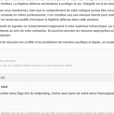
 limitées. La légitime défense est destinée à protéger la vie, l'intégrité svt et les b
ue vous mentionnez, bien que le comportement de votre collègue puisse être consi
 conduite en milieu professionnel, il ne constitue pas une menace directe pour votre 
 ne serait pas justifié d'invoquer la légitime défense dans cette situation.
andé de signaler ce comportement inapproprié à votre supérieur hiérarchique, au 
tente au sein de votre entreprise. Ils pourront prendre les mesures appropriées pour
mployés.
nt de résoudre les conflits et les problèmes de manière pacifique et légale, en respec
prix discount
rs que ses voisins étaient si ouverts à son existence même
5:50
a con
ntrer dans l'âge d'or du shitposting, c'est le seul rayon de soleil dans l'Apocalyps
ooba c'est ne rien comprendre au rap. Pire encore quand t'en fais l'image du rappeur bas du 