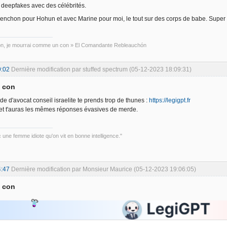
s deepfakes avec des célébrités.
nchon pour Hohun et avec Marine pour moi, le tout sur des corps de babe. Super 
con, je mourrai comme un con » El Comandante Rebleauchón
9:02
Dernière modification par stuffed spectrum (05-12-2023 18:09:31)
a con
e d'avocat conseil israelite te prends trop de thunes :
https://legigpt.fr
A et t'auras les mêmes réponses évasives de merde.
 une femme idiote qu'on vit en bonne intelligence."
4:47
Dernière modification par Monsieur Maurice (05-12-2023 19:06:05)
a con