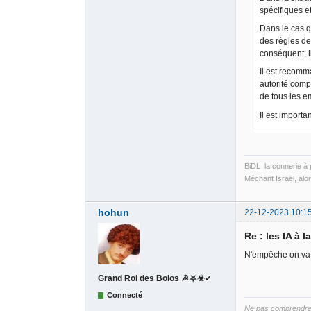
spécifiques et
Dans le cas q
des règles de
conséquent, il
Il est recomm
autorité compé
de tous les e
Il est importa
BiDL la connerie à 
Méchant Israël, alo
hohun
22-12-2023 10:1
Re : les IA à l
N'empêche on va e
Grand Roi des Bolos ☭⛧☣✓
Connecté
Ne pas comprendre B