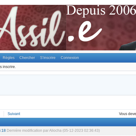
Règles
Chercher
S’inscrire
Connexion
 inscrire.
Suivant
Vous dev
6:18
Dernière modification par Aliocha (05-12-2023 02:36:43)