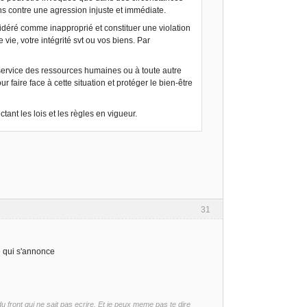
iens contre une agression injuste et immédiate.
déré comme inapproprié et constituer une violation
vie, votre intégrité svt ou vos biens. Par
service des ressources humaines ou à toute autre
 faire face à cette situation et protéger le bien-être
tant les lois et les règles en vigueur.
31
e qui s'annonce
front qui ne sait pas ecrire. Et je peux meme pas te dire