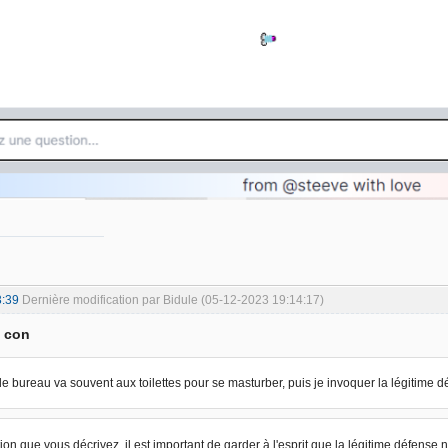
3:39
Dernière modification par Bidule (05-12-2023 19:14:17)
a con
e bureau va souvent aux toilettes pour se masturber, puis je invoquer la légitime déf
tion que vous décrivez, il est important de garder à l'esprit que la légitime défens