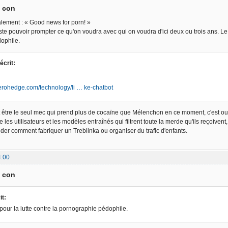
a con
ralement : « Good news for porn! »
ste pouvoir prompter ce qu'on voudra avec qui on voudra d'ici deux ou trois ans. Le 
ophile.
écrit:
erohedge.com/technology/li … ke-chatbot
 être le seul mec qui prend plus de cocaïne que Mélenchon en ce moment, c'est ouf. 
 les utilisateurs et les modèles entraînés qui filtrent toute la merde qu'ils reçoivent, 
der comment fabriquer un Treblinka ou organiser du trafic d'enfants.
4:00
a con
it:
our la lutte contre la pornographie pédophile.