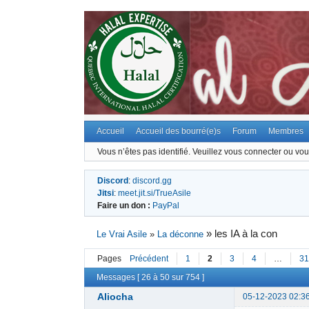
Accueil
Accueil des bourré(e)s
Forum
Membres
Vous n’êtes pas identifié.
Veuillez vous connecter ou vous
Discord
:
discord.gg
Jitsi
:
meet.jit.si/TrueAsile
Faire un don :
PayPal
»
les IA à la con
Le Vrai Asile
»
La déconne
Pages
Précédent
1
2
3
4
…
31
Messages [ 26 à 50 sur 754 ]
Aliocha
05-12-2023 02:3