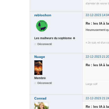
d'arreter de resrer b
reblochon
22-12-2023 14:0
Re : les IA à l
Heureusement qu'i
Les malheurs du sophisme ⛧
« Je suis né d'un 
Déconnecté
Nuage
22-12-2023 21:2
Re : les IA à l
Membre
Déconnecté
Large soif
Conrad
22-12-2023 21:2
Re : les IA à l