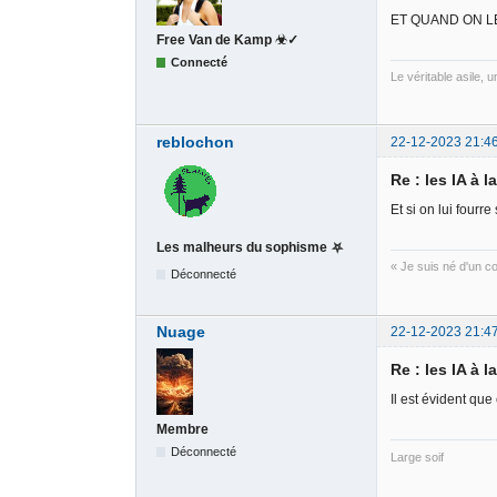
ET QUAND ON L
Free Van de Kamp ☣✓
Connecté
Le véritable asile, 
reblochon
22-12-2023 21:4
Re : les IA à l
Et si on lui fourr
Les malheurs du sophisme ⛧
« Je suis né d'un 
Déconnecté
Nuage
22-12-2023 21:4
Re : les IA à l
Il est évident qu
Membre
Déconnecté
Large soif