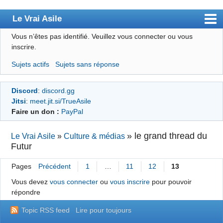
Le Vrai Asile
Vous n’êtes pas identifié.
Veuillez vous connecter ou vous
Accueil
inscrire.
Accueil des bourré(e)s
Sujets actifs
Sujets sans réponse
Forum
Discord
:
discord.gg
Membres
Jitsi
:
meet.jit.si/TrueAsile
Règles
Faire un don :
PayPal
Chercher
»
le grand thread du
Le Vrai Asile
»
Culture & médias
Futur
S’inscrire
Connexion
Pages
Précédent
1
…
11
12
13
Vous devez
vous connecter
ou
vous inscrire
pour pouvoir
répondre
Topic RSS feed
Lire pour toujours