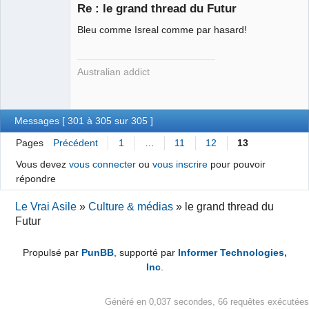
Re : le grand thread du Futur
Bleu comme Isreal comme par hasard!
yother ⛧
Déconnecté
Australian addict
Messages [ 301 à 305 sur 305 ]
Pages
Précédent
1
…
11
12
13
Vous devez
vous connecter
ou
vous inscrire
pour pouvoir
répondre
Le Vrai Asile
»
Culture & médias
»
le grand thread du
Futur
Propulsé par
PunBB
, supporté par
Informer Technologies,
Inc
.
Généré en 0,037 secondes, 66 requêtes exécutées