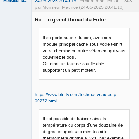
24-05-2025 20:40:15
Dernière modification
303
Monsieur Maurice
par Monsieur Maurice (24-05-2025 20:41:10)
Re : le grand thread du Futur
Porn to be
alive ⛧
Il se porte autour du cou, avec son
Déconnecté
module principal caché sous votre t-shirt,
votre chemise ou autre vêtement qui vous
couvrirez le dos .
On dirait un tour de cou flexible
supportant un petit moteur.
https://www.bfmtv.com/tech/nouveautes-p …
00272.html
Il est possible de baisser ainsi la
température du corps d'une douzaine de
degrés en quelques minutes si le
thermomètre grimpe à 35°C par exemple.