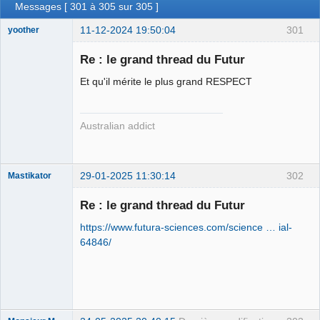
Messages [ 301 à 305 sur 305 ]
11-12-2024 19:50:04
301
yoother
Re : le grand thread du Futur
Et qu'il mérite le plus grand RESPECT
yother ⛧
Déconnecté
Australian addict
29-01-2025 11:30:14
302
Mastikator
Re : le grand thread du Futur
https://www.futura-sciences.com/science … ial-
Le plus con
d'entre nous
64846/
Déconnecté