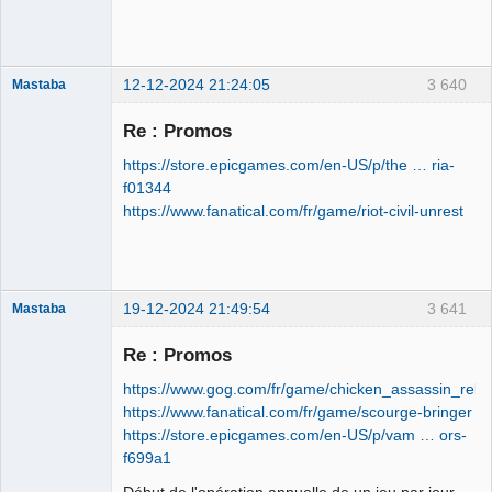
Déconnecté
12-12-2024 21:24:05
3 640
Mastaba
Re : Promos
https://store.epicgames.com/en-US/p/the … ria-
OPTIJANCOMATIQUE
f01344
8000™
https://www.fanatical.com/fr/game/riot-civil-unrest
Déconnecté
19-12-2024 21:49:54
3 641
Mastaba
Re : Promos
https://www.gog.com/fr/game/chicken_assassin_relo
OPTIJANCOMATIQUE
https://www.fanatical.com/fr/game/scourge-bringer
8000™
https://store.epicgames.com/en-US/p/vam … ors-
Déconnecté
f699a1
Début de l'opération annuelle de un jeu par jour