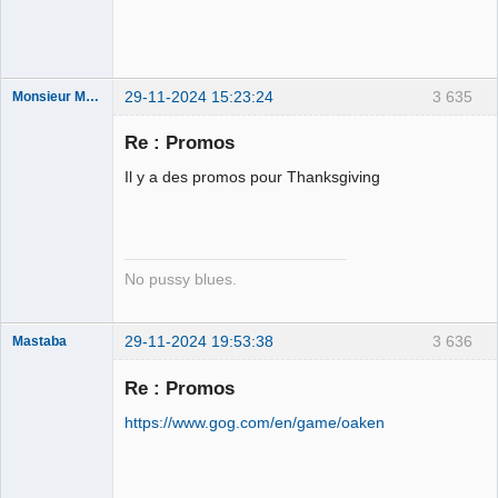
Déconnecté
29-11-2024 15:23:24
3 635
Monsieur Maurice
Re : Promos
Porn to be
Il y a des promos pour Thanksgiving
alive ⛧
Connecté
No pussy blues.
29-11-2024 19:53:38
3 636
Mastaba
Re : Promos
https://www.gog.com/en/game/oaken
OPTIJANCOMATIQUE
8000™
Déconnecté