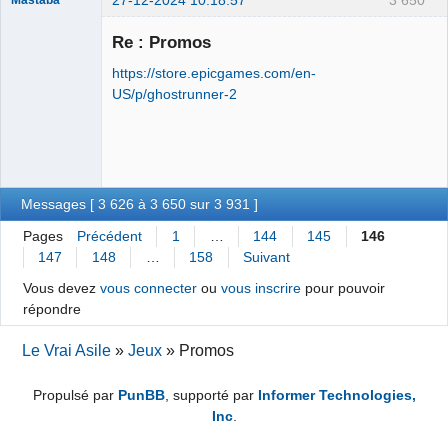
27-12-2024 10:18:57
3 650
Mastaba
Re : Promos
https://store.epicgames.com/en-
OPTIJANCOMATIQUE
US/p/ghostrunner-2
8000™
Déconnecté
Messages [ 3 626 à 3 650 sur 3 931 ]
Pages
Précédent
1
…
144
145
146
147
148
…
158
Suivant
Vous devez
vous connecter
ou
vous inscrire
pour pouvoir
répondre
Le Vrai Asile
»
Jeux
»
Promos
Propulsé par
PunBB
, supporté par
Informer Technologies,
Inc
.