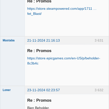
Re : Promos
https://store.steampowered.com/app/1711 …
OPTIJANCOMATIQUE
fet_Blast/
8000™
Déconnecté
21-11-2024 21:16:13
3 631
Mastaba
Re : Promos
https://store.epicgames.com/en-US/p/beholder-
OPTIJANCOMATIQUE
8c3b4c
8000™
Déconnecté
23-11-2024 02:23:57
3 632
Loner
Alpha Version
Re : Promos
Déconnecté
Bien Beholder.