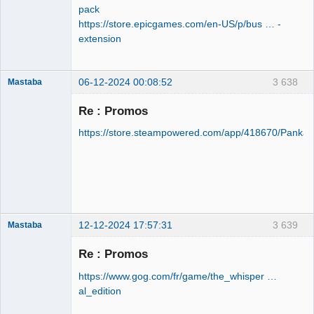
pack
https://store.epicgames.com/en-US/p/bus … -
extension
06-12-2024 00:08:52
3 638
Mastaba
Re : Promos
https://store.steampowered.com/app/418670/Pankap
OPTIJANCOMATIQUE
8000™
Déconnecté
12-12-2024 17:57:31
3 639
Mastaba
Re : Promos
https://www.gog.com/fr/game/the_whisper …
OPTIJANCOMATIQUE
al_edition
8000™