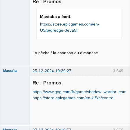
Re : Promos
Le plus con
d'entre nous
Mastaba a écrit:
Déconnecté
https://store.epicgames.com/en-
US/p/dredge-3e3a5f
La pêche !
la chanson du dimanche
25-12-2024 19:29:27
3 649
Mastaba
Re : Promos
https://www.gog.com/fr/game/shadow_warrior_compl
OPTIJANCOMATIQUE
https://store.epicgames.com/en-US/p/control
8000™
Déconnecté