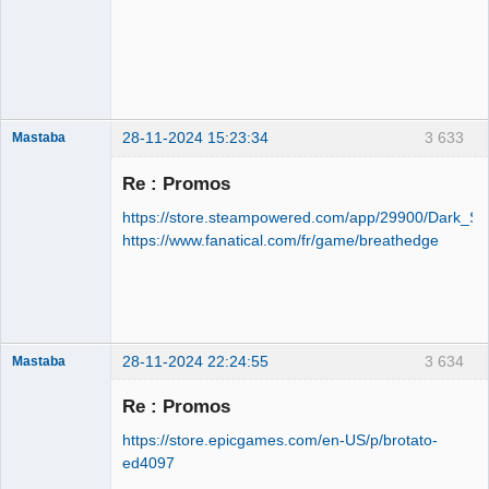
28-11-2024 15:23:34
3 633
Mastaba
Re : Promos
https://store.steampowered.com/app/29900/Dark_Sec
OPTIJANCOMATIQUE
https://www.fanatical.com/fr/game/breathedge
8000™
Déconnecté
28-11-2024 22:24:55
3 634
Mastaba
Re : Promos
https://store.epicgames.com/en-US/p/brotato-
OPTIJANCOMATIQUE
ed4097
8000™