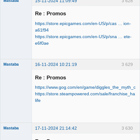
15-11-2024 11:09:49
3 628
Mastaba
Re : Promos
https://store.epicgames.com/en-US/p/cas … ion-
OPTIJANCOMATIQUE
a61f94
8000™
https://store.epicgames.com/en-US/p/sna … ete-
Déconnecté
e6f0ae
16-11-2024 10:21:19
3 629
Mastaba
Re : Promos
https://www.gog.com/en/game/diggles_the_myth_of_f
OPTIJANCOMATIQUE
https://store.steampowered.com/sale/franchise_half-
8000™
life
Déconnecté
17-11-2024 21:14:42
3 630
Mastaba