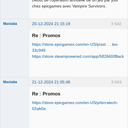
chez epicgames avec Vampire Survivors.
20-12-2024 21:15:19
3 642
Mastaba
Re : Promos
https://store.epicgames.com/en-US/p/ast … les-
OPTIJANCOMATIQUE
33c949
8000™
https://store.steampowered.com/app/582660/Black_D
Déconnecté
21-12-2024 21:05:46
3 643
Mastaba
Re : Promos
https://store.epicgames.com/en-US/p/terratech-
OPTIJANCOMATIQUE
02ab0a
8000™
Déconnecté