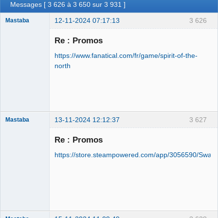
Messages [ 3 626 à 3 650 sur 3 931 ]
12-11-2024 07:17:13
3 626
Mastaba
Re : Promos
https://www.fanatical.com/fr/game/spirit-of-the-
OPTIJANCOMATIQUE
north
8000™
Déconnecté
13-11-2024 12:12:37
3 627
Mastaba
Re : Promos
https://store.steampowered.com/app/3056590/Swap_
OPTIJANCOMATIQUE
8000™
Déconnecté