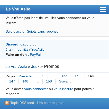
Le Vrai Asile
Vous n’êtes pas identifié.
Veuillez vous connecter ou vous
Accueil
inscrire.
Accueil des bourré(e)s
Sujets actifs
Sujets sans réponse
Forum
Discord
:
discord.gg
Membres
Jitsi
:
meet.jit.si/TrueAsile
Règles
Faire un don :
PayPal
Chercher
»
Promos
Le Vrai Asile
»
Jeux
S’inscrire
Pages
Précédent
1
…
144
145
146
Connexion
147
148
…
158
Suivant
Vous devez
vous connecter
ou
vous inscrire
pour pouvoir
répondre
Topic RSS feed
Lire pour toujours