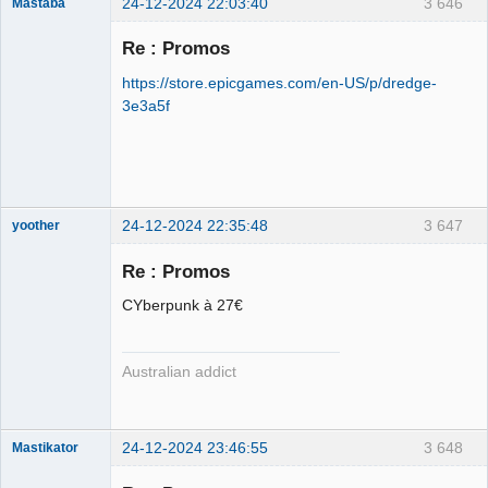
24-12-2024 22:03:40
3 646
Mastaba
Re : Promos
https://store.epicgames.com/en-US/p/dredge-
OPTIJANCOMATIQUE
3e3a5f
8000™
Déconnecté
24-12-2024 22:35:48
3 647
yoother
Re : Promos
CYberpunk à 27€
yother ⛧
Déconnecté
Australian addict
24-12-2024 23:46:55
3 648
Mastikator