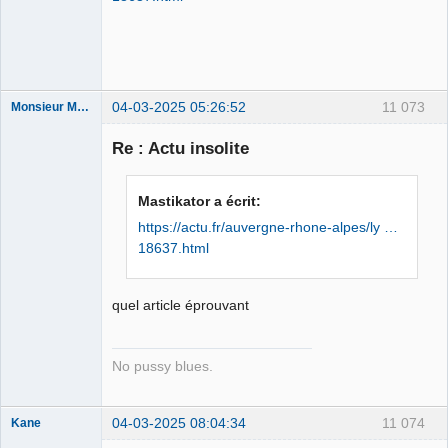
Déconnecté
04-03-2025 05:26:52
11 073
Monsieur Maurice
Re : Actu insolite
Porn to be
alive ⛧
Mastikator a écrit:
Déconnecté
https://actu.fr/auvergne-rhone-alpes/ly …
18637.html
quel article éprouvant
No pussy blues.
04-03-2025 08:04:34
11 074
Kane