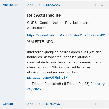
27-02-2025 00:34:26
11 054
Mastikator
Re : Actu insolite
CNRS : Comité National Révolutionnaire
Le plus con
d'entre nous
Socialiste?
Déconnecté
https://x.com/TribunePop23/status/1894479576492
🚨ALERTE INFO
Interpellés quelques heures après avoir jeté des
bouteilles "détonantes" dans les jardins du
consulat de Russie, les auteurs présumés, deux
chercheurs du CNRS soutenant la cause
ukrainienne, ont reconnu les faits.
pic.twitter.com/Ofll6nH81P
— Tribune Populaire🌐 (@TribunePop23)
February
25, 2025
27-02-2025 01:02:54
11 055
Conrad