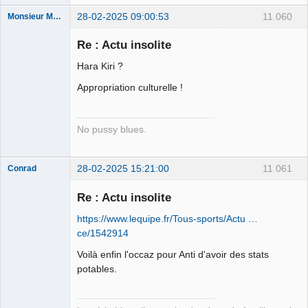
28-02-2025 09:00:53
11 060
Monsieur Maurice
Re : Actu insolite
Porn to be
Hara Kiri ?
alive ⛧
Appropriation culturelle !
Déconnecté
No pussy blues.
28-02-2025 15:21:00
11 061
Conrad
Re : Actu insolite
https://www.lequipe.fr/Tous-sports/Actu …
Free Van de
ce/1542914
Kamp ☣✓
Déconnecté
Voilà enfin l'occaz pour Anti d'avoir des stats
potables.