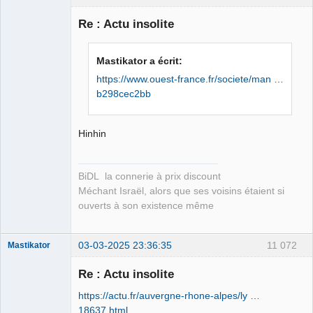
Re : Actu insolite
Membre
Mastikator a écrit:
Déconnecté
https://www.ouest-france.fr/societe/man …
b298cec2bb
Hinhin
BiDL la connerie à prix discount
Méchant Israël, alors que ses voisins étaient si
ouverts à son existence même
03-03-2025 23:36:35
11 072
Mastikator
Re : Actu insolite
https://actu.fr/auvergne-rhone-alpes/ly …
Le plus con
d'entre nous
18637.html