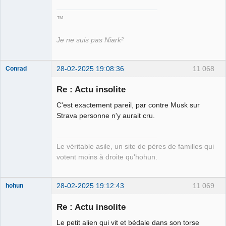
™
Je ne suis pas Niark²
28-02-2025 19:08:36
11 068
Conrad
Re : Actu insolite
C'est exactement pareil, par contre Musk sur
Free Van de
Strava personne n'y aurait cru.
Kamp ☣✓
Déconnecté
Le véritable asile, un site de pères de familles qui
votent moins à droite qu'hohun.
28-02-2025 19:12:43
11 069
hohun
Re : Actu insolite
Le petit alien qui vit et bédale dans son torse