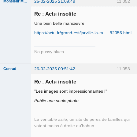
25-02-2025 21:09:49
11 052
Monsieur Maurice
Re : Actu insolite
Porn to be
Une bien belle manœuvre
alive ⛧
https://actu.fr/grand-est/jarville-la-m … 92056.html
Déconnecté
No pussy blues.
26-02-2025 00:51:42
11 053
Conrad
Re : Actu insolite
"Les images sont impressionnantes !"
Free Van de
Kamp ☣✓
Publie une seule photo
Déconnecté
Le véritable asile, un site de pères de familles qui
votent moins à droite qu'hohun.