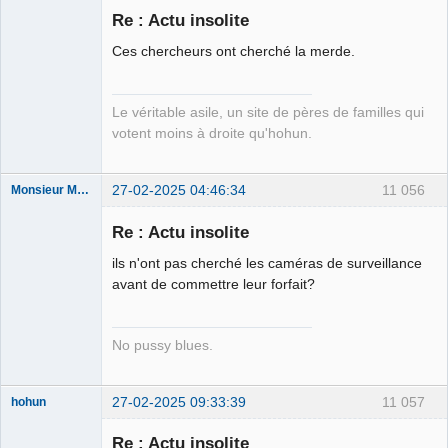
Re : Actu insolite
Ces chercheurs ont cherché la merde.
Free Van de
Kamp ☣✓
Déconnecté
Le véritable asile, un site de pères de familles qui
votent moins à droite qu'hohun.
27-02-2025 04:46:34
11 056
Monsieur Maurice
Re : Actu insolite
Porn to be
ils n'ont pas cherché les caméras de surveillance
alive ⛧
avant de commettre leur forfait?
Déconnecté
No pussy blues.
27-02-2025 09:33:39
11 057
hohun
Re : Actu insolite