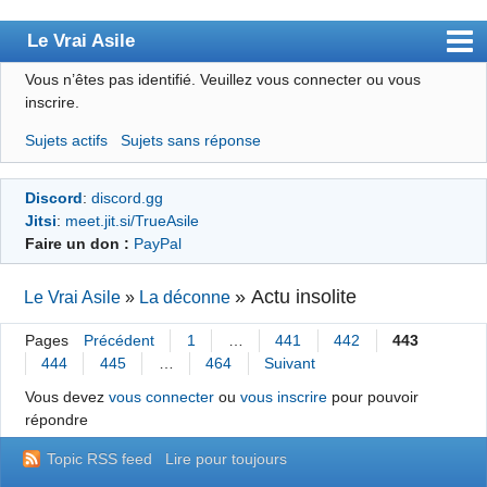
Le Vrai Asile
Vous n’êtes pas identifié.
Veuillez vous connecter ou vous
Accueil
inscrire.
Accueil des bourré(e)s
Sujets actifs
Sujets sans réponse
Forum
Discord
:
discord.gg
Membres
Jitsi
:
meet.jit.si/TrueAsile
Règles
Faire un don :
PayPal
Chercher
»
Actu insolite
Le Vrai Asile
»
La déconne
S’inscrire
Pages
Précédent
1
…
441
442
443
Connexion
444
445
…
464
Suivant
Vous devez
vous connecter
ou
vous inscrire
pour pouvoir
répondre
Topic RSS feed
Lire pour toujours