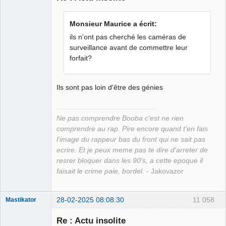
Grand Roi des
Monsieur Maurice a écrit:
Bolos ☭⛧☣✓
ils n'ont pas cherché les caméras de
Déconnecté
surveillance avant de commettre leur
forfait?
Ils sont pas loin d'être des génies
Ne pas comprendre Booba c'est ne rien
comprendre au rap. Pire encore quand t'en fais
l'image du rappeur bas du front qui ne sait pas
ecrire. Et je peux meme pas te dire d'arreter de
resrer bloquer dans les 90's, a cette epoque il
faisait le crime paie, bordel.
- Jakovazor
28-02-2025 08:08:30
11 058
Mastikator
Re : Actu insolite