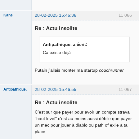
28-02-2025 15:46:36
11 066
Kane
Re : Actu insolite
Bouteille
déviant de 2L
Antipathique. a écrit:
Déconnecté
Ca existe déjà.
Putain j'allais monter ma startup
couchrunner
28-02-2025 15:46:55
11 067
Antipathique.
Re : Actu insolite
C'est sur que payer pour avoir un compte strava
Roi du Peuple
des Merdes
"haut level" c'est au moins aussi débile que payer
⛧☣✓
un mec pour jouer à diablo ou path of exile à ta
Déconnecté
place.