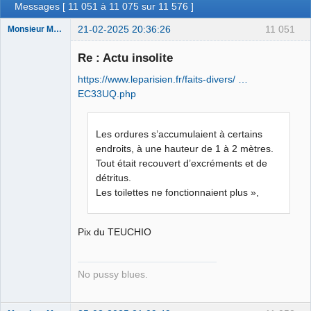
Messages [ 11 051 à 11 075 sur 11 576 ]
21-02-2025 20:36:26
11 051
Monsieur Maurice
Re : Actu insolite
Porn to be
https://www.leparisien.fr/faits-divers/ …
alive ⛧
EC33UQ.php
Déconnecté
Les ordures s’accumulaient à certains
endroits, à une hauteur de 1 à 2 mètres.
Tout était recouvert d’excréments et de
détritus.
Les toilettes ne fonctionnaient plus »,
Pix du TEUCHIO
No pussy blues.