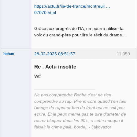
https://actu.fr/ile-de-france/montreuil …
Le plus con
d'entre nous
07070.html
Déconnecté
Grâce aux progrès de l'IA, on pourra utiliser la
voix du grand-père pour lire le récit du drame...
28-02-2025 08:51:57
11 059
hohun
Re : Actu insolite
Wtf
Grand Roi des
Bolos ☭⛧☣✓
Ne pas comprendre Booba c'est ne rien
Déconnecté
comprendre au rap. Pire encore quand t'en fais
l'image du rappeur bas du front qui ne sait pas
ecrire. Et je peux meme pas te dire d'arreter de
resrer bloquer dans les 90's, a cette epoque il
faisait le crime paie, bordel.
- Jakovazor