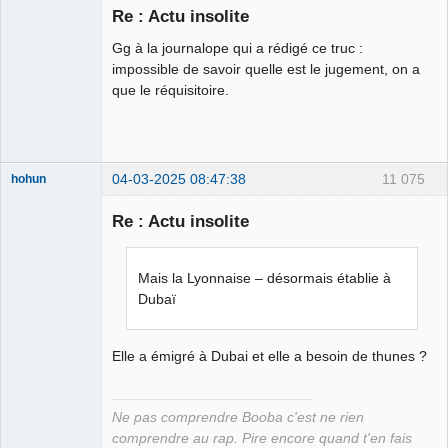
Re : Actu insolite
Bouteille
Gg à la journalope qui a rédigé ce truc :
déviant de 2L
impossible de savoir quelle est le jugement, on a
Déconnecté
que le réquisitoire.
04-03-2025 08:47:38
11 075
hohun
Re : Actu insolite
Grand Roi des
Mais la Lyonnaise – désormais établie à
Bolos ☭⛧☣✓
Dubaï
Déconnecté
Elle a émigré à Dubai et elle a besoin de thunes ?
Ne pas comprendre Booba c'est ne rien
comprendre au rap. Pire encore quand t'en fais