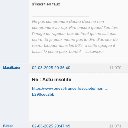
Grand Roi des
s'inscrit en faux
Bolos ☭⛧☣✓
Déconnecté
Ne pas comprendre Booba c'est ne rien
comprendre au rap. Pire encore quand t'en fais
l'image du rappeur bas du front qui ne sait pas
ecrire. Et je peux meme pas te dire d'arreter de
resrer bloquer dans les 90's, a cette epoque il
faisait le crime paie, bordel.
- Jakovazor
02-03-2025 20:36:40
11 070
Mastikator
Re : Actu insolite
https://www.ouest-france.fr/societe/man …
Le plus con
d'entre nous
b298cec2bb
Déconnecté
02-03-2025 20:47:49
11 071
Bidule