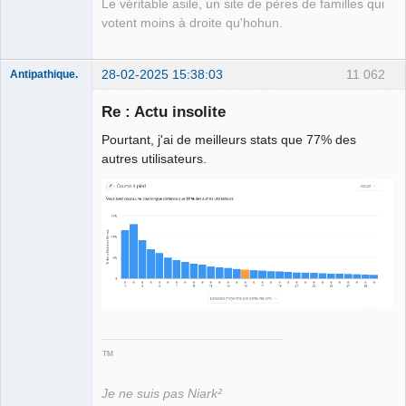
Le véritable asile, un site de pères de familles qui
votent moins à droite qu'hohun.
28-02-2025 15:38:03
11 062
Antipathique.
Re : Actu insolite
Pourtant, j'ai de meilleurs stats que 77% des
Roi du Peuple
des Merdes
autres utilisateurs.
⛧☣✓
Déconnecté
™
Je ne suis pas Niark²