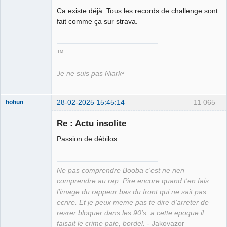
Ca existe déjà. Tous les records de challenge sont
Roi du Peuple
des Merdes
fait comme ça sur strava.
⛧☣✓
Déconnecté
™
Je ne suis pas Niark²
28-02-2025 15:45:14
11 065
hohun
Re : Actu insolite
Passion de débilos
Grand Roi des
Bolos ☭⛧☣✓
Ne pas comprendre Booba c'est ne rien
Déconnecté
comprendre au rap. Pire encore quand t'en fais
l'image du rappeur bas du front qui ne sait pas
ecrire. Et je peux meme pas te dire d'arreter de
resrer bloquer dans les 90's, a cette epoque il
faisait le crime paie, bordel.
- Jakovazor