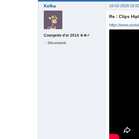
Kefka
10-02-2020 16:5
Re : Clips Hi
https://www.you
Courgette d'or 2014 ⛧☣✓
Déconnecté