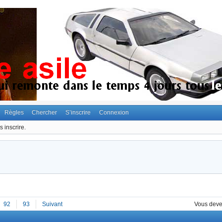
Règles
Chercher
S’inscrire
Connexion
 inscrire.
92
93
Suivant
Vous dev