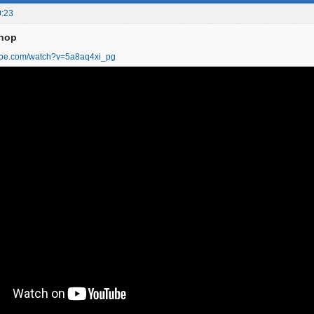
0:23
phop
tube.com/watch?v=5a8aq4xi_pg