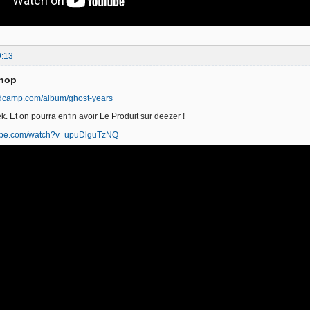
9:13
phop
ndcamp.com/album/ghost-years
. Et on pourra enfin avoir Le Produit sur deezer !
tube.com/watch?v=upuDlguTzNQ