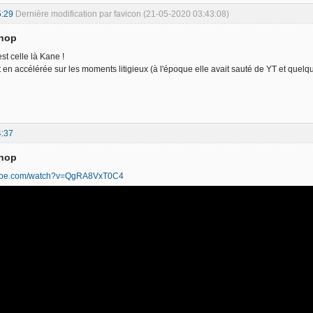
5:29
Dernière modification par favicon (21-05-2020 03:43:08)
phop
st celle là Kane !
t en accélérée sur les moments litigieux (à l'époque elle avait sauté de YT et quelqu'
4:37
phop
tube.com/watch?v=QgRA8VxT0C4