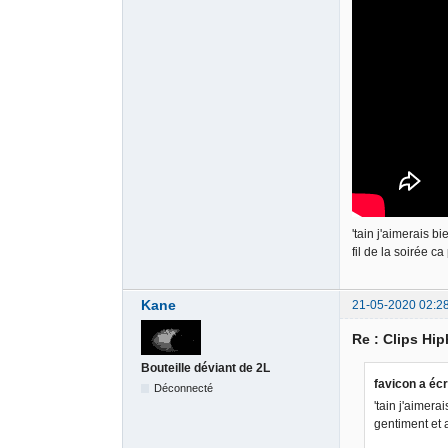
'tain j'aimerais b
fil de la soirée c
Kane
21-05-2020 02:2
Re : Clips Hi
Bouteille déviant de 2L
favicon a écr
Déconnecté
'tain j'aimer
gentiment et a