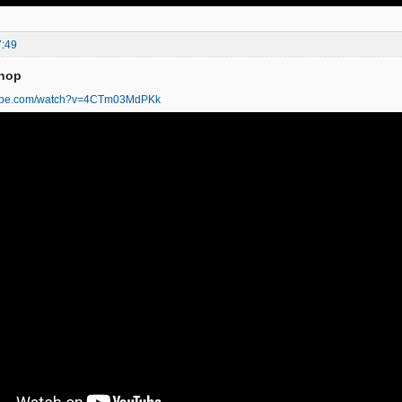
7:49
phop
tube.com/watch?v=4CTm03MdPKk