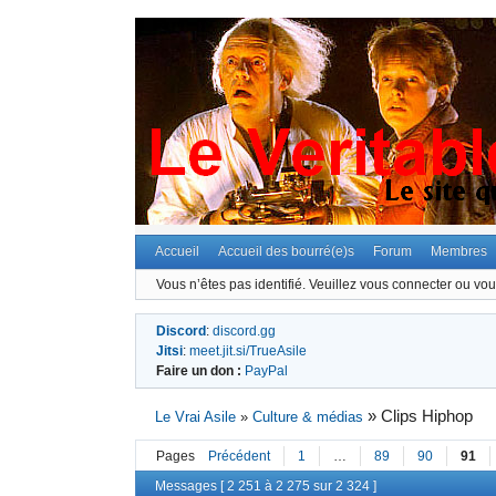
Accueil
Accueil des bourré(e)s
Forum
Membres
Vous n’êtes pas identifié.
Veuillez vous connecter ou vous
Discord
:
discord.gg
Jitsi
:
meet.jit.si/TrueAsile
Faire un don :
PayPal
»
Clips Hiphop
Le Vrai Asile
»
Culture & médias
Pages
Précédent
1
…
89
90
91
Messages [ 2 251 à 2 275 sur 2 324 ]