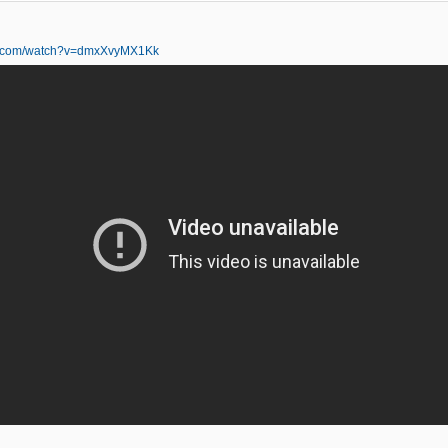
be.com/watch?v=dmxXvyMX1Kk