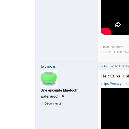
I think I'm dumb
BENOIT HAMON 20
favicon
21-05-2020 01:4
Re : Clips Hi
https://www.you
Une enceinte bluetooth
waterproof ! ⛧
Déconnecté