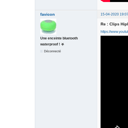
favicon
15-04-2020 19:0
Re : Clips Hi
https://www.you
Une enceinte bluetooth
waterproof ! ⛧
Déconnecté