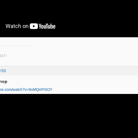
17 !
9:53
phop
tube.com/watch?v=9oMQrrPr5OY