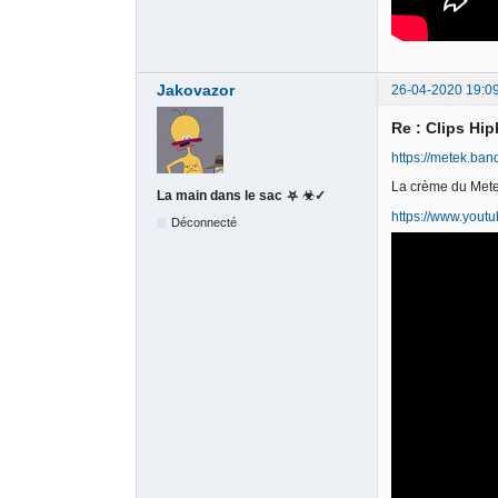
Jakovazor
26-04-2020 19:0
Re : Clips Hi
https://metek.ba
La crème du Metek
La main dans le sac ⛧ ☣✓
https://www.you
Déconnecté