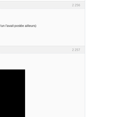
2 256
un l'avait postée ailleurs)
2 257