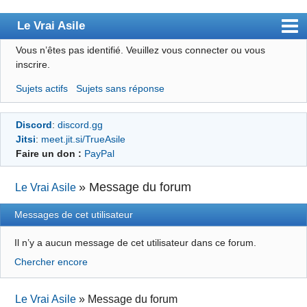
Le Vrai Asile
Vous n’êtes pas identifié.
Veuillez vous connecter ou vous
Accueil
inscrire.
Accueil des bourré(e)s
Sujets actifs
Sujets sans réponse
Forum
Discord
:
discord.gg
Membres
Jitsi
:
meet.jit.si/TrueAsile
Règles
Faire un don :
PayPal
Chercher
»
Message du forum
Le Vrai Asile
S’inscrire
Messages de cet utilisateur
Connexion
Il n’y a aucun message de cet utilisateur dans ce forum.
Chercher encore
Le Vrai Asile
»
Message du forum