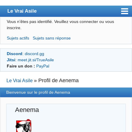
Le Vrai Asile
Vous n’êtes pas identifié.
Veuillez vous connecter ou vous
Accueil
inscrire.
Accueil des bourré(e)s
Sujets actifs
Sujets sans réponse
Forum
Discord
:
discord.gg
Membres
Jitsi
:
meet.jit.si/TrueAsile
Règles
Faire un don :
PayPal
Chercher
»
Profil de Aenema
Le Vrai Asile
S’inscrire
Bienvenue sur le profil de Aenema
Connexion
Aenema