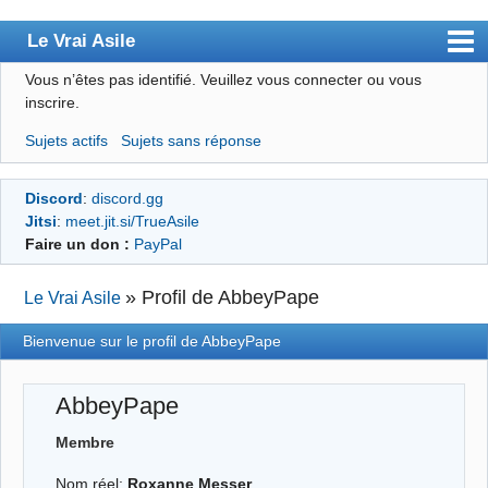
Le Vrai Asile
Vous n’êtes pas identifié.
Veuillez vous connecter ou vous
Accueil
inscrire.
Accueil des bourré(e)s
Sujets actifs
Sujets sans réponse
Forum
Discord
:
discord.gg
Membres
Jitsi
:
meet.jit.si/TrueAsile
Règles
Faire un don :
PayPal
Chercher
»
Profil de AbbeyPape
Le Vrai Asile
S’inscrire
Bienvenue sur le profil de AbbeyPape
Connexion
AbbeyPape
Membre
Nom réel:
Roxanne Messer