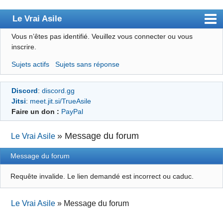
Le Vrai Asile
Vous n’êtes pas identifié.
Veuillez vous connecter ou vous
Accueil
inscrire.
Accueil des bourré(e)s
Sujets actifs
Sujets sans réponse
Forum
Discord
:
discord.gg
Membres
Jitsi
:
meet.jit.si/TrueAsile
Règles
Faire un don :
PayPal
Chercher
»
Message du forum
Le Vrai Asile
S’inscrire
Message du forum
Connexion
Requête invalide. Le lien demandé est incorrect ou caduc.
Le Vrai Asile
»
Message du forum