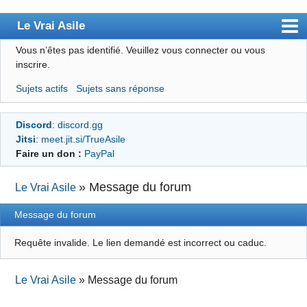
Le Vrai Asile
Vous n’êtes pas identifié.
Veuillez vous connecter ou vous
Accueil
inscrire.
Accueil des bourré(e)s
Sujets actifs
Sujets sans réponse
Forum
Discord
:
discord.gg
Membres
Jitsi
:
meet.jit.si/TrueAsile
Règles
Faire un don :
PayPal
Chercher
»
Message du forum
Le Vrai Asile
S’inscrire
Message du forum
Connexion
Requête invalide. Le lien demandé est incorrect ou caduc.
Le Vrai Asile
»
Message du forum